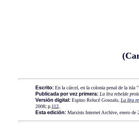
(Can
Escrito:
En la cárcel, en la colonia penal de la isla
Publicada por vez primera:
La lira rebelde prol
Versión digital:
Espino Relucé Gonzalo,
La lira r
2008; p.
112
.
Esta edición:
Marxists Internet Archive, enero de 