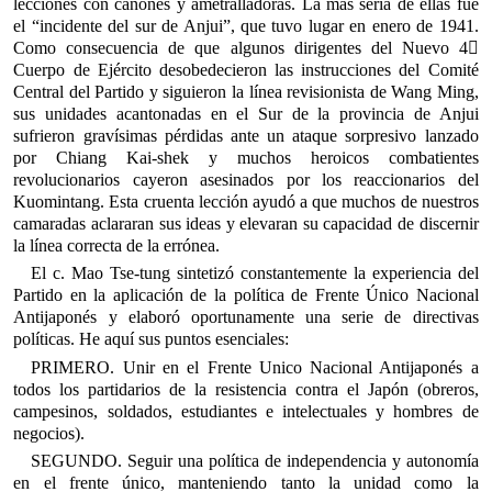
lecciones con cañones y ametralladoras. La más seria de ellas fue
el “incidente del sur de Anjui”, que tuvo lugar en enero de 1941.
Como consecuencia de que algunos dirigentes del Nuevo 4
Cuerpo de Ejército desobedecieron las instrucciones del Comité
Central del Partido y siguieron la línea revisionista de Wang Ming,
sus unidades acantonadas en el Sur de la provincia de Anjui
sufrieron gravísimas pérdidas ante un ataque sorpresivo lanzado
por Chiang Kai-shek y muchos heroicos combatientes
revolucionarios cayeron asesinados por los reaccionarios del
Kuomintang. Esta cruenta lección ayudó a que muchos de nuestros
camaradas aclararan sus ideas y elevaran su capacidad de discernir
la línea correcta de la errónea.
El c. Mao Tse-tung sintetizó constantemente la experiencia del
Partido en la aplicación de la política de Frente Único Nacional
Antijaponés y elaboró oportunamente una serie de directivas
políticas. He aquí sus puntos esenciales:
PRIMERO. Unir en el Frente Unico Nacional Antijaponés a
todos los partidarios de la resistencia contra el Japón (obreros,
campesinos, soldados, estudiantes e intelectuales y hombres de
negocios).
SEGUNDO. Seguir una política de independencia y autonomía
en el frente único, manteniendo tanto la unidad como la