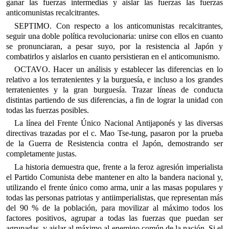
ganar las fuerzas intermedias y aislar las fuerzas las fuerzas
anticomunistas recalcitrantes.
SEPTIMO. Con respecto a los anticomunistas recalcitrantes,
seguir una doble política revolucionaria: unirse con ellos en cuanto
se pronunciaran, a pesar suyo, por la resistencia al Japón y
combatirlos y aislarlos en cuanto persistieran en el anticomunismo.
OCTAVO. Hacer un análisis y establecer las diferencias en lo
relativo a los terratenientes y la burguesía, e incluso a los grandes
terratenientes y la gran burguesía. Trazar líneas de conducta
distintas partiendo de sus diferencias, a fin de lograr la unidad con
todas las fuerzas posibles.
La línea del Frente Único Nacional Antijaponés y las diversas
directivas trazadas por el c. Mao Tse-tung, pasaron por la prueba
de la Guerra de Resistencia contra el Japón, demostrando ser
completamente justas.
La historia demuestra que, frente a la feroz agresión imperialista
el Partido Comunista debe mantener en alto la bandera nacional y,
utilizando el frente único como arma, unir a las masas populares y
todas las personas patriotas y antiimperialistas, que representan más
del 90 % de la población, para movilizar al máximo todos los
factores positivos, agrupar a todas las fuerzas que puedan ser
agrupadas, y aislar al máximo al enemigo común de la nación. Si el