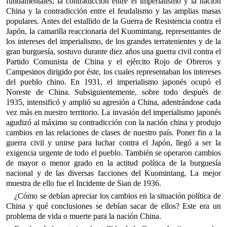
fundamentales; la contradicción entre el imperialismo y la nación
China y la contradicción entre el feudalismo y las amplias masas
populares. Antes del estallido de la Guerra de Resistencia contra el
Japón, la camarilla reaccionaria del Kuomintang, representantes de
los intereses del imperialismo, de los grandes terratenientes y de la
gran burguesía, sostuvo durante diez años una guerra civil contra el
Partido Comunista de China y el ejército Rojo de Obreros y
Campesinos dirigido por éste, los cuales representaban los intereses
del pueblo chino. En 1931, el imperialismo japonés ocupó el
Noreste de China. Subsiguientemente, sobre todo después de
1935, intensificó y amplió su agresión a China, adentrándose cada
vez más en nuestro territorio. La invasión del imperialismo japonés
agudizó al máximo su contradicción con la nación china y produjo
cambios en las relaciones de clases de nuestro país. Poner fin a la
guerra civil y unirse para luchar contra el Japón, llegó a ser la
exigencia urgente de todo el pueblo. También se operaron cambios
de mayor o menor grado en la actitud política de la burguesía
nacional y de las diversas facciones del Kuomintang. La mejor
muestra de ello fue el Incidente de Sian de 1936.
¿Cómo se debían apreciar los cambios en la situación política de
China y qué conclusiones se debían sacar de ellos? Este era un
problema de vida o muerte para la nación China.