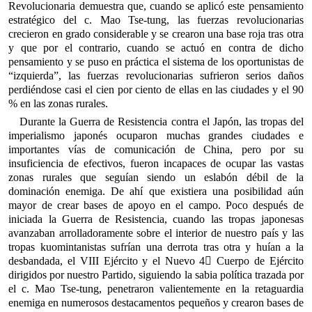
Revolucionaria demuestra que, cuando se aplicó este pensamiento
estratégico del c. Mao Tse-tung, las fuerzas revolucionarias
crecieron en grado considerable y se crearon una base roja tras otra
y que por el contrario, cuando se actuó en contra de dicho
pensamiento y se puso en práctica el sistema de los oportunistas de
“izquierda”, las fuerzas revolucionarias sufrieron serios daños
perdiéndose casi el cien por ciento de ellas en las ciudades y el 90
% en las zonas rurales.
Durante la Guerra de Resistencia contra el Japón, las tropas del
imperialismo japonés ocuparon muchas grandes ciudades e
importantes vías de comunicación de China, pero por su
insuficiencia de efectivos, fueron incapaces de ocupar las vastas
zonas rurales que seguían siendo un eslabón débil de la
dominación enemiga. De ahí que existiera una posibilidad aún
mayor de crear bases de apoyo en el campo. Poco después de
iniciada la Guerra de Resistencia, cuando las tropas japonesas
avanzaban arrolladoramente sobre el interior de nuestro país y las
tropas kuomintanistas sufrían una derrota tras otra y huían a la
desbandada, el VIII Ejército y el Nuevo 4 Cuerpo de Ejército
dirigidos por nuestro Partido, siguiendo la sabia política trazada por
el c. Mao Tse-tung, penetraron valientemente en la retaguardia
enemiga en numerosos destacamentos pequeños y crearon bases de