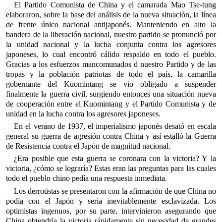
El Partido Comunista de China y el camarada Mao Tse-tung
elaboraron, sobre la base del análisis de la nueva situación, la línea
de frente único nacional antijaponés. Manteniendo en alto la
bandera de la liberación nacional, nuestro partido se pronunció por
la unidad nacional y la lucha conjunta contra los agresores
japoneses, lo cual encontró cálido respaldo en todo el pueblo.
Gracias a los esfuerzos mancomunados d nuestro Partido y de las
tropas y la población patriotas de todo el país, la camarilla
gobernante del Kuomintang se vio obligado a suspender
finalmente la guerra civil, surgiendo entonces una situación nueva
de cooperación entre el Kuomintang y el Partido Comunista y de
unidad en la lucha contra los agresores japoneses.
En el verano de 1937, el imperialismo japonés desató en escala
general su guerra de agresión contra China y así estalló la Guerra
de Resistencia contra el Japón de magnitud nacional.
¿Era posible que esta guerra se coronara con la victoria? Y la
victoria, ¿cómo se lograría? Estas eran las preguntas para las cuales
todo el pueblo chino pedía una respuesta inmediata.
Los derrotistas se presentaron con la afirmación de que China no
podía con el Japón y sería inevitablemente esclavizada. Los
optimistas ingenuos, por su parte, intervinieron asegurando que
China obtendría la victoria rápidamente sin necesidad de grandes