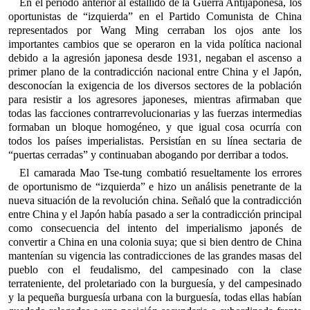
En el período anterior al estallido de la Guerra Antijaponesa, los
oportunistas de “izquierda” en el Partido Comunista de China
representados por Wang Ming cerraban los ojos ante los
importantes cambios que se operaron en la vida política nacional
debido a la agresión japonesa desde 1931, negaban el ascenso a
primer plano de la contradicción nacional entre China y el Japón,
desconocían la exigencia de los diversos sectores de la población
para resistir a los agresores japoneses, mientras afirmaban que
todas las facciones contrarrevolucionarias y las fuerzas intermedias
formaban un bloque homogéneo, y que igual cosa ocurría con
todos los países imperialistas. Persistían en su línea sectaria de
“puertas cerradas” y continuaban abogando por derribar a todos.
El camarada Mao Tse-tung combatió resueltamente los errores
de oportunismo de “izquierda” e hizo un análisis penetrante de la
nueva situación de la revolución china. Señaló que la contradicción
entre China y el Japón había pasado a ser la contradicción principal
como consecuencia del intento del imperialismo japonés de
convertir a China en una colonia suya; que si bien dentro de China
mantenían su vigencia las contradicciones de las grandes masas del
pueblo con el feudalismo, del campesinado con la clase
terrateniente, del proletariado con la burguesía, y del campesinado
y la pequeña burguesía urbana con la burguesía, todas ellas habían