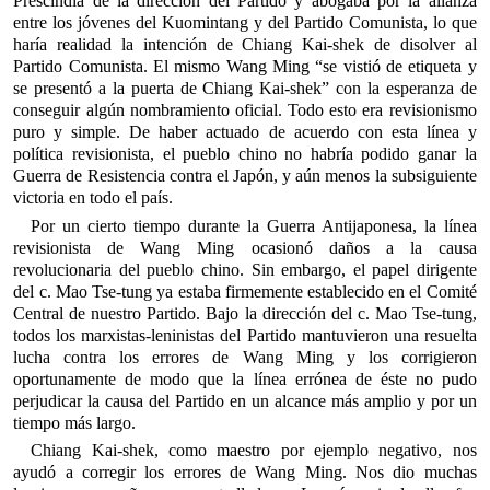
Prescindía de la dirección del Partido y abogaba por la alianza
entre los jóvenes del Kuomintang y del Partido Comunista, lo que
haría realidad la intención de Chiang Kai-shek de disolver al
Partido Comunista. El mismo Wang Ming “se vistió de etiqueta y
se presentó a la puerta de Chiang Kai-shek” con la esperanza de
conseguir algún nombramiento oficial. Todo esto era revisionismo
puro y simple. De haber actuado de acuerdo con esta línea y
política revisionista, el pueblo chino no habría podido ganar la
Guerra de Resistencia contra el Japón, y aún menos la subsiguiente
victoria en todo el país.
Por un cierto tiempo durante la Guerra Antijaponesa, la línea
revisionista de Wang Ming ocasionó daños a la causa
revolucionaria del pueblo chino. Sin embargo, el papel dirigente
del c. Mao Tse-tung ya estaba firmemente establecido en el Comité
Central de nuestro Partido. Bajo la dirección del c. Mao Tse-tung,
todos los marxistas-leninistas del Partido mantuvieron una resuelta
lucha contra los errores de Wang Ming y los corrigieron
oportunamente de modo que la línea errónea de éste no pudo
perjudicar la causa del Partido en un alcance más amplio y por un
tiempo más largo.
Chiang Kai-shek, como maestro por ejemplo negativo, nos
ayudó a corregir los errores de Wang Ming. Nos dio muchas