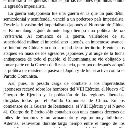
el historial d las guerras libradas por las naciones oprimidas contra
la agresión imperialista.
La guerra antijaponesa fue una guerra en la que un país débil,
semicolonial y semifeudal, venció a un poderoso país imperialista.
Desde la invasión del imperialismo japonés al Noroeste de China,
el Kuomintang siguió durante largo tiempo una política de
no
resistencia
. Al comienzo de la guerra, valiéndose de su
superioridad militar, el imperialismo japonés, en impetuoso avance,
se internó en China y ocupó la mitad de su territorio. Frente a los
ataques en masa de los agresores japoneses y al auge de la lucha
antijaponesa de todo el pueblo, el Kuomintang se vio obligado a
tomar parte en la Guerra de Resistencia, pero poco después adoptó
la política de resistencia pasiva al Japón y de lucha activa contra el
Partido Comunista.
Así, pues, la pesada carga de combate a los imperialistas
japoneses recayó sobre los hombros del VIII Ejército, el Nuevo 4
Cuerpo de Ejército y la población de las regiones liberadas,
dirigidas todos por el Partido Comunista de China. En los
comienzos de la Guerra de Resistencia, el VIII Ejército y el Nuevo
4 Cuerpo de Ejército sólo contaban con unas cuantas decenas de
miles de hombres y un armamento y equipo muy inferiores.
Además, estuvieron durante largo tiempo entre el fuego de los