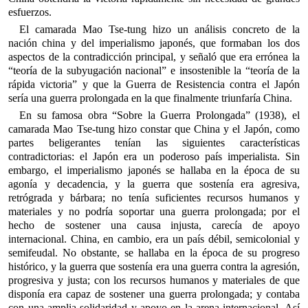
esfuerzos.
El camarada Mao Tse-tung hizo un análisis concreto de la
nación china y del imperialismo japonés, que formaban los dos
aspectos de la contradicción principal, y señaló que era errónea la
“teoría de la subyugación nacional” e insostenible la “teoría de la
rápida victoria” y que la Guerra de Resistencia contra el Japón
sería una guerra prolongada en la que finalmente triunfaría China.
En su famosa obra “Sobre la Guerra Prolongada” (1938), el
camarada Mao Tse-tung hizo constar que China y el Japón, como
partes beligerantes tenían las siguientes características
contradictorias: el Japón era un poderoso país imperialista. Sin
embargo, el imperialismo japonés se hallaba en la época de su
agonía y decadencia, y la guerra que sostenía era agresiva,
retrógrada y bárbara; no tenía suficientes recursos humanos y
materiales y no podría soportar una guerra prolongada; por el
hecho de sostener una causa injusta, carecía de apoyo
internacional. China, en cambio, era un país débil, semicolonial y
semifeudal. No obstante, se hallaba en la época de su progreso
histórico, y la guerra que sostenía era una guerra contra la agresión,
progresiva y justa; con los recursos humanos y materiales de que
disponía era capaz de sostener una guerra prolongada; y contaba
con una amplia solidaridad y apoyo en la arena internacional. Así