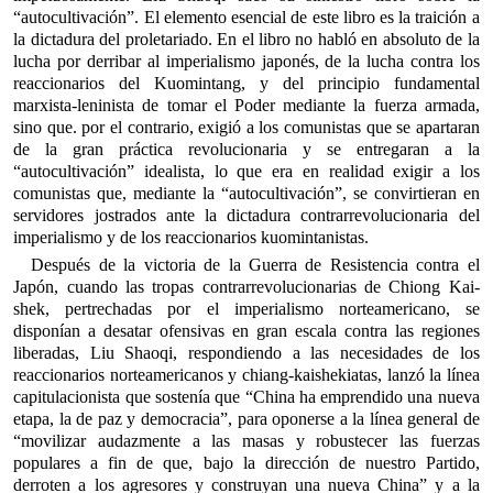
“autocultivación”. El elemento esencial de este libro es la traición a
la dictadura del proletariado. En el libro no habló en absoluto de la
lucha por derribar al imperialismo japonés, de la lucha contra los
reaccionarios del Kuomintang, y del principio fundamental
marxista-leninista de tomar el Poder mediante la fuerza armada,
sino que. por el contrario, exigió a los comunistas que se apartaran
de la gran práctica revolucionaria y se entregaran a la
“autocultivación” idealista, lo que era en realidad exigir a los
comunistas que, mediante la “autocultivación”, se convirtieran en
servidores jostrados ante la dictadura contrarrevolucionaria del
imperialismo y de los reaccionarios kuomintanistas.
Después de la victoria de la Guerra de Resistencia contra el
Japón, cuando las tropas contrarrevolucionarias de Chiong Kai-
shek, pertrechadas por el imperialismo norteamericano, se
disponían a desatar ofensivas en gran escala contra las regiones
liberadas, Liu Shaoqi, respondiendo a las necesidades de los
reaccionarios norteamericanos y chiang-kaishekiatas, lanzó la línea
capitulacionista que sostenía que “China ha emprendido una nueva
etapa, la de paz y democracia”, para oponerse a la línea general de
“movilizar audazmente a las masas y robustecer las fuerzas
populares a fin de que, bajo la dirección de nuestro Partido,
derroten a los agresores y construyan una nueva China” y a la