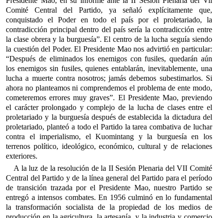
Presidente Mao, en su informe ante la II Sesión Plenaria del Vil
Comité Central del Partido, ya señaló explícitamente que,
conquistado el Poder en todo el país por el proletariado, la
contradicción principal dentro del país sería la contradicción entre
la clase obrera y la burguesía”. El centro de la lucha seguía siendo
la cuestión del Poder. El Presidente Mao nos advirtió en particular:
“Después de eliminados los enemigos con fusiles, quedarán aún
los enemigos sin fusiles, quienes entablarán, inevitablemente, una
lucha a muerte contra nosotros; jamás debemos subestimarlos. Si
ahora no planteamos ni comprendemos el problema de ente modo,
cometeremos errores muy graves”. El Presidente Mao, previendo
el carácter prolongado y complejo de la lucha de clases entre el
proletariado y la burguesía después de establecida la dictadura del
proletariado, planteó a todo el Partido la tarea combativa de luchar
contra el imperialismo, el Kuomintang y la burguesía en los
terrenos político, ideológico, económico, cultural y de relaciones
exteriores.
A la luz de la resolución de la II Sesión Plenaria del VII Comité
Central del Partido y de la línea general del Partido para el período
de transición trazada por el Presidente Mao, nuestro Partido se
entregó a intensos combates. En 1956 culminó en lo fundamental
la transformación socialista de la propiedad de los medios de
producción en la agricultura, la artesanía, y la industria y comercio