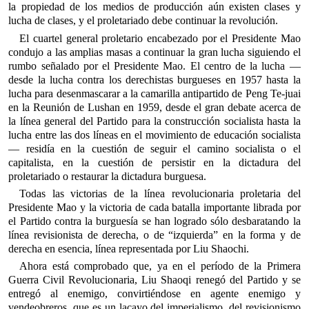
la propiedad de los medios de producción aún existen clases y
lucha de clases, y el proletariado debe continuar la revolución.
El cuartel general proletario encabezado por el Presidente Mao
condujo a las amplias masas a continuar la gran lucha siguiendo el
rumbo señalado por el Presidente Mao. El centro de la lucha —
desde la lucha contra los derechistas burgueses en 1957 hasta la
lucha para desenmascarar a la camarilla antipartido de Peng Te-juai
en la Reunión de Lushan en 1959, desde el gran debate acerca de
la línea general del Partido para la construcción socialista hasta la
lucha entre las dos líneas en el movimiento de educación socialista
— residía en la cuestión de seguir el camino socialista o el
capitalista, en la cuestión de persistir en la dictadura del
proletariado o restaurar la dictadura burguesa.
Todas las victorias de la línea revolucionaria proletaria del
Presidente Mao y la victoria de cada batalla importante librada por
el Partido contra la burguesía se han logrado sólo desbaratando la
línea revisionista de derecha, o de “izquierda” en la forma y de
derecha en esencia, línea representada por Liu Shaochi.
Ahora está comprobado que, ya en el período de la Primera
Guerra Civil Revolucionaria, Liu Shaoqi renegó del Partido y se
entregó al enemigo, convirtiéndose en agente enemigo y
vendeobreros, que es un lacayo del imperialismo, del revisionismo