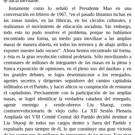
se hacia inevitable.
Justamente como lo señaló el Presidente Mao en una
conversación en febrero de 1967, “en el pasado libramos luchas en
las zonas rurales, en las fábricas, en los círculos culturales, y
realizamos el movimiento de educación socialista. Sin embargo,
todo esto no pudo resolver el problema, porque no habíamos
encontrado una forma, un medio para movilizar a las amplias
masas de manera abierta, en todos los terrenos y de ahajo arriba a
exponer nuestro lado oscuro”. Ahora hemos encontrado tal forma,
y ésta es la gran revolución cultural proletaria. Sólo movilizando a
centonares de millones de integrantes de Jas masas en la plena y
franca exposición de opiniones, en el pleno uso del dazibao y en
los grandes debates, se logra desenmascarar a los renegados,
agentes secretos y dirigentes seguidores del camino capitalista
infiltrados en el Partido, y hacer añicos su conspiración de restaurar
el capitalismo. Precisamente con la participación de las amplias
masas, se logró identificar la verdadera catadura del renegado,
agente enemigo y vende-obreros Liu Shaoqi, como
contrarrevolucionario de viejo cuño. La XII Sesión Plenaria
Ampliada del VIII Comité Central del Partido decidió destituir a
Liu Shaoqi de todos sus cargos dentro y fuera del Partido y
expulsarlo para siempre de él, lo que constituye una gran victoria
de los centenares de millones de integrantes de las masas. Esta gran