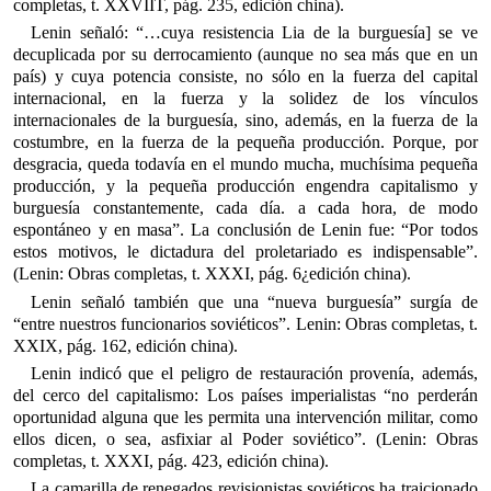
completas, t. XXVIIT, pág. 235, edición china).
Lenin señaló: “…cuya resistencia Lia de la burguesía] se ve
decuplicada por su derrocamiento (aunque no sea más que en un
país) y cuya potencia consiste, no sólo en la fuerza del capital
internacional, en la fuerza y la solidez de los vínculos
internacionales de la burguesía, sino, además, en la fuerza de la
costumbre, en la fuerza de la pequeña producción. Porque, por
desgracia, queda todavía en el mundo mucha, muchísima pequeña
producción, y la pequeña producción engendra capitalismo y
burguesía constantemente, cada día. a cada hora, de modo
espontáneo y en masa”. La conclusión de Lenin fue: “Por todos
estos motivos, le dictadura del proletariado es indispensable”.
(Lenin: Obras completas, t. XXXI, pág. 6¿edición china).
Lenin señaló también que una “nueva burguesía” surgía de
“entre nuestros funcionarios soviéticos”. Lenin: Obras completas, t.
XXIX, pág. 162, edición china).
Lenin indicó que el peligro de restauración provenía, además,
del cerco del capitalismo: Los países imperialistas “no perderán
oportunidad alguna que les permita una intervención militar, como
ellos dicen, o sea, asfixiar al Poder soviético”. (Lenin: Obras
completas, t. XXXI, pág. 423, edición china).
La camarilla de renegados revisionistas soviéticos ha traicionado