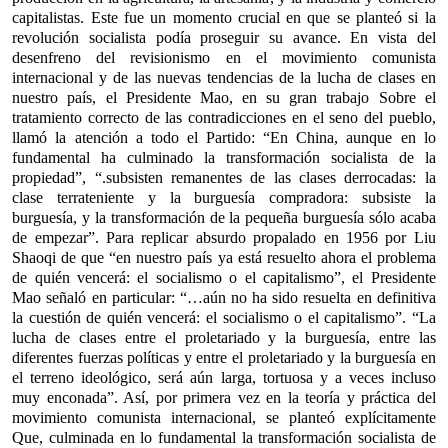
capitalistas. Este fue un momento crucial en que se planteó si la
revolución socialista podía proseguir su avance. En vista del
desenfreno del revisionismo en el movimiento comunista
internacional y de las nuevas tendencias de la lucha de clases en
nuestro país, el Presidente Mao, en su gran trabajo Sobre el
tratamiento correcto de las contradicciones en el seno del pueblo,
llamó la atención a todo el Partido: “En China, aunque en lo
fundamental ha culminado la transformación socialista de la
propiedad”, “.subsisten remanentes de las clases derrocadas: la
clase terrateniente y la burguesía compradora: subsiste la
burguesía, y la transformación de la pequeña burguesía sólo acaba
de empezar”. Para replicar absurdo propalado en 1956 por Liu
Shaoqi de que “en nuestro país ya está resuelto ahora el problema
de quién vencerá: el socialismo o el capitalismo”, el Presidente
Mao señaló en particular: “…aún no ha sido resuelta en definitiva
la cuestión de quién vencerá: el socialismo o el capitalismo”. “La
lucha de clases entre el proletariado y la burguesía, entre las
diferentes fuerzas políticas y entre el proletariado y la burguesía en
el terreno ideológico, será aún larga, tortuosa y a veces incluso
muy enconada”. Así, por primera vez en la teoría y práctica del
movimiento comunista internacional, se planteó explícitamente
Que, culminada en lo fundamental la transformación socialista de