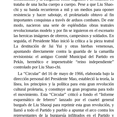
trataba de una lucha cuerpo a cuerpo. Pese a que Liu Shao-
chi y su banda recurrieron a mil y un medios para oponer
resistencia y hacer sabotaje, el proletariado obtuvo al fin
importantes conquistas a través de arduos combates. De este
modo, nacieron una serie de espléndidas obras teatrales
revolucionarias modelo y por fin se irguieron en el escenario
las heroicas imágenes de obreros, campesinos y soldados. En
seguida, el Presidente Mao inició la crítica a la pieza teatral
La destitución de Jai Yui y otras hierbas venenosas,
apuntando directamente contra la guarida de la camarilla
revisionista: el antiguo Comité Municipal del Partido en
Pekín, hermético e impenetrable “reino independiente”
controlado por Liu Shao-chi.
La “Circular” del 16 de mayo de 1966, elaborada bajo la
dirección personal del Presidente Mao, estableció la teoría, la
línea, los principios y la política para esta gran revolución
cultural proletaria, y constituye un gran programa para todo
el movimiento. Esta “Circular” criticó a fondo el “Informe
esquemático de febrero” lanzado por el cuartel general
burgués de Liu Shaoqi para reprimir esta gran revolución, y
llamó a todo el Partido y pueblo a apuntar el arco contra los
representantes de la burguesía infiltrados en el Partido y