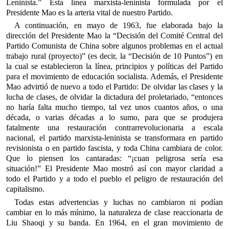
Leninista.” Esta línea marxista-leninista formulada por el
Presidente Mao es la arteria vital de nuestro Partido.
A continuación, en mayo de 1963, fue elaborada bajo la
dirección del Presidente Mao la “Decisión del Comité Central del
Partido Comunista de China sobre algunos problemas en el actual
trabajo rural (proyecto)” (es decir, la “Decisión de 10 Puntos”) en
la cual se establecieron la línea, principios y políticas del Partido
para el movimiento de educación socialista. Además, el Presidente
Mao advirtió de nuevo a todo el Partido: De olvidar las clases y la
lucha de clases, de olvidar la dictadura del proletariado, “entonces
no haría falta mucho tiempo, tal vez unos cuantos años, o una
década, o varias décadas a lo sumo, para que se produjera
fatalmente una restauración contrarrevolucionaria a escala
nacional, el partido marxista-leninista se transformara en partido
revisionista o en partido fascista, y toda China cambiara de color.
Que lo piensen los cantaradas: “¡cuan peligrosa sería esa
situación!” El Presidente Mao mostró así con mayor claridad a
todo el Partido y a todo el pueblo el peligro de restauración del
capitalismo.
Todas estas advertencias y luchas no cambiaron ni podían
cambiar en lo más mínimo, la naturaleza de clase reaccionaria de
Liu Shaoqi y su banda. En 1964, en el gran movimiento de