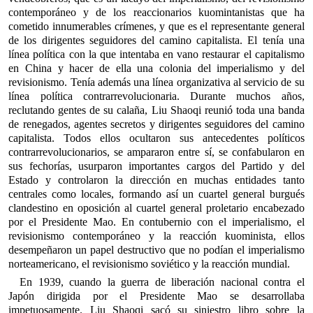
contemporáneo y de los reaccionarios kuomintanistas que ha
cometido innumerables crímenes, y que es el representante general
de los dirigentes seguidores del camino capitalista. El tenía una
línea política con la que intentaba en vano restaurar el capitalismo
en China y hacer de ella una colonia del imperialismo y del
revisionismo. Tenía además una línea organizativa al servicio de su
línea política contrarrevolucionaria. Durante muchos años,
reclutando gentes de su calaña, Liu Shaoqi reunió toda una banda
de renegados, agentes secretos y dirigentes seguidores del camino
capitalista. Todos ellos ocultaron sus antecedentes políticos
contrarrevolucionarios, se ampararon entre sí, se confabularon en
sus fechorías, usurparon importantes cargos del Partido y del
Estado y controlaron la dirección en muchas entidades tanto
centrales como locales, formando así un cuartel general burgués
clandestino en oposición al cuartel general proletario encabezado
por el Presidente Mao. En contubernio con el imperialismo, el
revisionismo contemporáneo y la reacción kuominista, ellos
desempeñaron un papel destructivo que no podían el imperialismo
norteamericano, el revisionismo soviético y la reacción mundial.
En 1939, cuando la guerra de liberación nacional contra el
Japón dirigida por el Presidente Mao se desarrollaba
impetuosamente. Liu Shaoqi sacó su siniestro libro sobre la