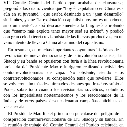
VII Comité Central del Partido que acababa de clausurarse,
pregonó a los cuatro vientos que “hoy él capitalismo en China está
aún en su juventud”, que estaba destinado a un “gran desarrollo”
sin límites, y que “la explotación capitalista hoy no es un crimen,
sino un mérito”; alabó descaradamente a la burguesía afirolando
que “cuanto más explote tanto mayor será su mérito”, y predicó
con gran celo la teoría revisionista de las fuerzas productivas, en un
vano intento de llevar a China al camino del capitalismo.
En resumen, en muchas importantes coyunturas históricas de la
revolución de nueva democracia y de la involución socialista, Liu
Shaoqi y su banda se opusieron con furia a la línea revolucionaria
proletaria del Presidente Mao e intrigaron realizando actividades
contrarrevolucionarias de zapa. No obstante, siendo ellos
contrarrevolucionarios, su conspiración tenía que revelarse. Ellos
se volvieron aún más desenfrenados después que Jruschov subió al
Poder, sobre todo cuando los revisionistas soviéticos, coludidos
con los imperialistas norteamericanos y los reaccionarios de la
India y de otros países, desencadenaron campañas antichinas en
vasta escala.
El Presidente Mao fue el primero en percatarse del peligro de la
conspiración contrarrevolucionaria de Liu Shaoqi y su banda. En
la reunión de trabajo del Comité Central del Partido celebrada en