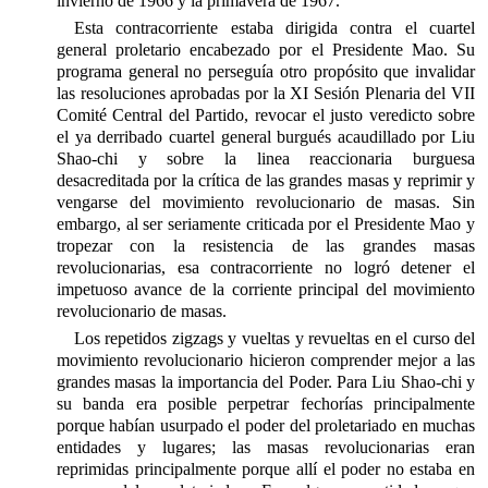
invierno de 1966 y la primavera de 1967.
Esta contracorriente estaba dirigida contra el cuartel
general proletario encabezado por el Presidente Mao. Su
programa general no perseguía otro propósito que invalidar
las resoluciones aprobadas por la XI Sesión Plenaria del VII
Comité Central del Partido, revocar el justo veredicto sobre
el ya derribado cuartel general burgués acaudillado por Liu
Shao-chi y sobre la linea reaccionaria burguesa
desacreditada por la crítica de las grandes masas y reprimir y
vengarse del movimiento revolucionario de masas. Sin
embargo, al ser seriamente criticada por el Presidente Mao y
tropezar con la resistencia de las grandes masas
revolucionarias, esa contracorriente no logró detener el
impetuoso avance de la corriente principal del movimiento
revolucionario de masas.
Los repetidos zigzags y vueltas y revueltas en el curso del
movimiento revolucionario hicieron comprender mejor a las
grandes masas la importancia del Poder. Para Liu Shao-chi y
su banda era posible perpetrar fechorías principalmente
porque habían usurpado el poder del proletariado en muchas
entidades y lugares; las masas revolucionarias eran
reprimidas principalmente porque allí el poder no estaba en