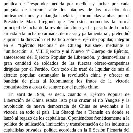
política de “responder medida por medida y luchar por cada
pulgada de terreno” ante los ataques de los reaccionarios
norteamericanos y chiangknishekistas, formuladas ambas por el
Presidente Mao. Pregonó que “en estos momentos la forma
principal de lucha de la revolución china ya ha pasado de la lucha
armada a la lucha no armada, de masas y parlamentaria”, pretendió
suprimir la dirección del Partido sobre el ejército popular, integrar
en el “Ejército Nacional” de Chiang Kai-shek, mediante la
“unificación” al VIII Ejército y al Nuevo 4° Cuerpo de Ejército,
antecesores del Ejército Popular de Liberación, y desmovilizar a
gran cantidad de soldados de las fuerzas obrero-campesinas
dirigidas por el Partido. Con todo ello trató de liquidar de raíz al
ejército popular, estrangular la revolución china y ofrecer en
bandeja de plata al Kuomintang los frutos de la victoria
conquistados a costa de sangre por el pueblo chino.
En abril de 1949, es decir, cuando el Ejército Popular de
Liberación de China estaba listo para cruzar el rio Yangtsé y la
revolución de nueva democracia de China se avecinaba a la
victoria en todo el país, Liu Shaoqi fue a Tientsín en donde se
lanzó al regazo de los capitalistas. Oponiéndose frenéticamente a la
política de utilización, limitación y transformación de las industrias
capitalislas privadas, política acordada en la II Sesión Plenaria del