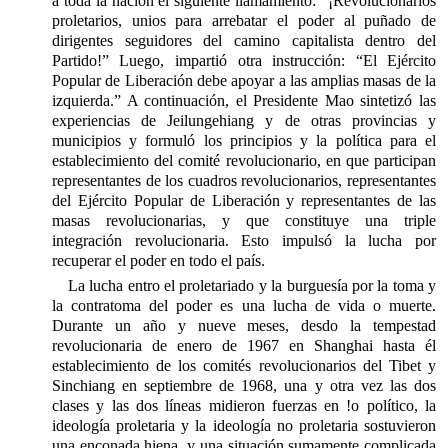
a toda la nación el siguiente llamamiento: “¡Revolucionarios
proletarios, unios para arrebatar el poder al puñado de
dirigentes seguidores del camino capitalista dentro del
Partido!” Luego, impartió otra instrucción: “El Ejército
Popular de Liberación debe apoyar a las amplias masas de la
izquierda.” A continuación, el Presidente Mao sintetizó las
experiencias de Jeilungehiang y de otras provincias y
municipios y formuló los principios y la política para el
establecimiento del comité revolucionario, en que participan
representantes de los cuadros revolucionarios, representantes
del Ejército Popular de Liberación y representantes de las
masas revolucionarias, y que constituye una triple
integración revolucionaria. Esto impulsó la lucha por
recuperar el poder en todo el país.
La lucha entro el proletariado y la burguesía por la toma y
la contratoma del poder es una lucha de vida o muerte.
Durante un año y nueve meses, desdo la tempestad
revolucionaria de enero de 1967 en Shanghai hasta él
establecimiento de los comités revolucionarios del Tibet y
Sinchiang en septiembre de 1968, una y otra vez las dos
clases y las dos líneas midieron fuerzas en !o político, la
ideología proletaria y la ideología no proletaria sostuvieron
una enconada hiena, y una situación sumamente complicada