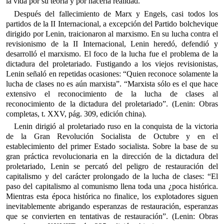
la vida por su teoría y por hacerla realidad.
Después del fallecimiento de Marx y Engels, casi todos los
partidos de la II Internacional, a excepción del Partido bolchevique
dirigido por Lenin, traicionaron al marxismo. En su lucha contra el
revisionismo de la II Internacional, Lenin heredó, defendió y
desarrolló el marxismo. El foco de la lucha fue el problema de la
dictadura del proletariado. Fustigando a los viejos revisionistas,
Lenin señaló en repetidas ocasiones: “Quien reconoce solamente la
lucha de clases no es aún marxista”. “Marxista sólo es el que hace
extensivo el reconocimiento de la lucha de clases al
reconocimiento de la dictadura del proletariado”. (Lenin: Obras
completas, t. XXV, pág. 309, edición china).
Lenin dirigió al proletariado ruso en la conquista de la victoria
de la Gran Revolución Socialista de Octubre y en el
establecimiento del primer Estado socialista. Sobre la base de su
gran práctica revolucionaria en la dirección de la dictadura del
proletariado, Lenin se percató del peligro de restauración del
capitalismo y del carácter prolongado de la lucha de clases: “El
paso del capitalismo al comunismo llena toda una ¿poca histórica.
Mientras esta época histórica no finalice, los explotadores siguen
inevitablemente abrigando esperanzas de restauración, esperanzas
que se convierten en tentativas de restauración”. (Lenin: Obras