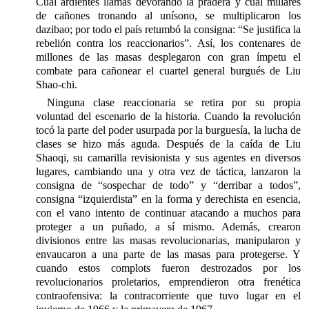
Cual ardientes llamas devorando la pradera y cual millares
de cañones tronando al unísono, se multiplicaron los
dazibao; por todo el país retumbó la consigna: “Se justifica la
rebelión contra los reaccionarios”. Así, los contenares de
millones de las masas desplegaron con gran ímpetu el
combate para cañonear el cuartel general burgués de Liu
Shao-chi.
Ninguna clase reaccionaria se retira por su propia
voluntad del escenario de la historia. Cuando la revolución
tocó la parte del poder usurpada por la burguesía, la lucha de
clases se hizo más aguda. Después de la caída de Liu
Shaoqi, su camarilla revisionista y sus agentes en diversos
lugares, cambiando una y otra vez de táctica, lanzaron la
consigna de “sospechar de todo” y “derribar a todos”,
consigna “izquierdista” en la forma y derechista en esencia,
con el vano intento de continuar atacando a muchos para
proteger a un puñado, a sí mismo. Además, crearon
divisionos entre las masas revolucionarias, manipularon y
envaucaron a una parte de las masas para protegerse. Y
cuando estos complots fueron destrozados por los
revolucionarios proletarios, emprendieron otra frenética
contraofensiva: la contracorriente que tuvo lugar en el