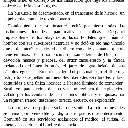
simplemente, el Consejo de administración que rige los intereses
colectivos de la clase burguesa.
La burguesía ha desempeñado, en el transcurso de la historia, un
papel verdaderamente revolucionario.
Dondequiera que se instauró, echó por tierra todas las
instituciones feudales, patriarcales e idílicas. Desgarró
implacablemente los abigarrados lazos feudales que unían al
hombre con sus superiores naturales y no dejó en pie más vínculo
que el del interés escueto, el del dinero contante y sonante, que no
tiene entrañas. Echó por encima del santo temor de Dios, de la
devoción mística y piadosa, del ardor caballeresco y la tímida
melancolía del buen burgués, el jarro de agua helada de sus
cálculos egoístas. Enterró la dignidad personal bajo el dinero y
redujo todas aquellas innumerables libertades escrituradas y bien
adquiridas a una única libertad: la libertad ilimitada de comerciar.
Sustituyó, para decirlo de una vez, un régimen de explotación,
velado por los cendales de las ilusiones políticas y religiosas, por
un régimen franco, descarado, directo, escueto, de explotación.
La burguesía despojó de su halo de santidad a todo lo que antes
se tenía por venerable y digno de piadoso acontecimiento.
Convirtió en sus servidores asalariados al médico, al jurista, al
poeta, al sacerdote, al hombre de ciencia.