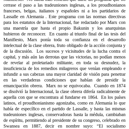
cerrase el paso a las tradeuniones inglesas, a los proudhonianos
franceses, belgas, italianos y españoles ni a los partidarios de
Lassalle en Alemania . Este programa con las normas directivas
para los estatutos de la Internacional, fue redactado por Marx con
una maestría que hasta el propio Bakunin y los anarquistas
hubieron de reconocer. En cuanto al triunfo final de las tesis del
Manifiesto, Marx ponía toda su confianza en el desarrollo
intelectual de la clase obrera, fruto obligado de la acción conjunta y
de la discusión. Los sucesos y vicisitudes de la lucha contra el
capital, y más aún las derrotas que las victorias, no podían menos
de revelar al proletariado militante, en toda su desnudez, la
insuficiencia de los remedios milagreros que venían empleando e
infundir a sus cabezas una mayor claridad de visión para penetrar
en las verdaderas condiciones que habían de presidir la
emancipación obrera. Marx no se equivocaba. Cuando en 1874
se disolvió la Internacional, la clase obrera difería radicalmente de
aquella con que se encontrara al fundarse en 1864. En los países
latinos, el proudhonianismo agonizaba, como en Alemania lo que
había de específico en el partido de Lassalle, y hasta las mismas
tradeuniones inglesas, conservadoras hasta la médula, cambiaban
de espíritu, permitiendo al presidente de su congreso, celebrado en
Swansea en 1887, decir en nombre suyo: “El socialismo