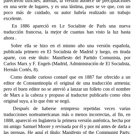
parecieron difíciles; además, la versión adolece de precipitaciones
en una serie de lugares, y es una lástima, pues se ve que, con un
poco más de cuidado, su autor habría realizado un trabajo
excelente.
En 1886 apareció en Le Socialiste de París una nueva
traducción francesa, la mejor de cuantas han visto la luz hasta
ahora .
Sobre ella se hizo en el mismo año una versión española,
publicada primero en El Socialista de Madrid y luego, en tirada
aparte, con este título: Manifiesto del Partido Comunista, por
Carlos Marx y F. Engels (Madrid, Administración de El Socialista,
Hernán Cortés, 8).
Como detalle curioso contaré que en 1887 fue ofrecido a un
editor de Constantinopla el original de una traducción armenia;
pero el buen editor no se atrevió a lanzar un folleto con el nombre
de Marx a la cabeza y propuso al traductor publicarlo como obra
original suya, a lo que éste se negó.
Después de haberse reimpreso repetidas veces varias
traducciones norteamericanas más o menos incorrectas, al fin, en
1888, apareció en Inglaterra la primera versión auténtica, hecha por
mi amigo Samuel Moore y revisada por él y por mí antes de darla a
las prensas. He aquí el título: Manifesto of the Communist Party,