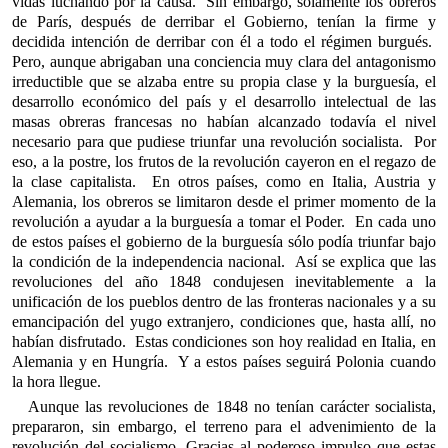
vidas luchando por la causa. Sin embargo, solamente los obreros
de París, después de derribar el Gobierno, tenían la firme y
decidida intención de derribar con él a todo el régimen burgués.
Pero, aunque abrigaban una conciencia muy clara del antagonismo
irreductible que se alzaba entre su propia clase y la burguesía, el
desarrollo económico del país y el desarrollo intelectual de las
masas obreras francesas no habían alcanzado todavía el nivel
necesario para que pudiese triunfar una revolución socialista. Por
eso, a la postre, los frutos de la revolución cayeron en el regazo de
la clase capitalista. En otros países, como en Italia, Austria y
Alemania, los obreros se limitaron desde el primer momento de la
revolución a ayudar a la burguesía a tomar el Poder. En cada uno
de estos países el gobierno de la burguesía sólo podía triunfar bajo
la condición de la independencia nacional. Así se explica que las
revoluciones del año 1848 condujesen inevitablemente a la
unificación de los pueblos dentro de las fronteras nacionales y a su
emancipación del yugo extranjero, condiciones que, hasta allí, no
habían disfrutado. Estas condiciones son hoy realidad en Italia, en
Alemania y en Hungría. Y a estos países seguirá Polonia cuando
la hora llegue.
Aunque las revoluciones de 1848 no tenían carácter socialista,
prepararon, sin embargo, el terreno para el advenimiento de la
revolución del socialismo. Gracias al poderoso impulso que estas