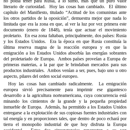
no podía tener para Rusia, a lo sumo, más que un puro valor
literario de curiosidad. Hoy las cosas han cambiado. El último
capítulo del Manifiesto, titulado “Actitud de los comunistas ante
los otros partidos de la oposición”, demuestra mejor que nada lo
limitada que era la zona en que, al ver la luz por vez primera este
documento (enero de 1848), tenía que actuar el movimiento
proletario. En esa zona faltaban, principalmente, dos países: Rusia
y los Estados Unidos. Era la época en que Rusia constituía la
última reserva magna de la reacción europea y en que la
emigración a los Estados Unidos absorbía las energías sobrantes
del proletariado de Europa. Ambos países proveían a Europa de
primeras materias, a la par que le brindaban mercados para sus
productos industriales. Ambos venían a ser, pues, bajo uno u otro
aspecto, pilares del orden social europeo.
Hoy las cosas han cambiado radicalmente. La emigración
europea sirvió precisamente para imprimir ese gigantesco
desarrollo a la agricultura norteamericana, cuya concurrencia está
minando los cimientos de la grande y la pequeña propiedad
inmueble de Europa. Además, ha permitido a los Estados Unidos
entregarse a la explotación de sus copiosas fuentes industriales con
tal energía y en proporciones tales, que dentro de poco echará por
tierra el monopolio industrial de que hoy disfruta la Europa