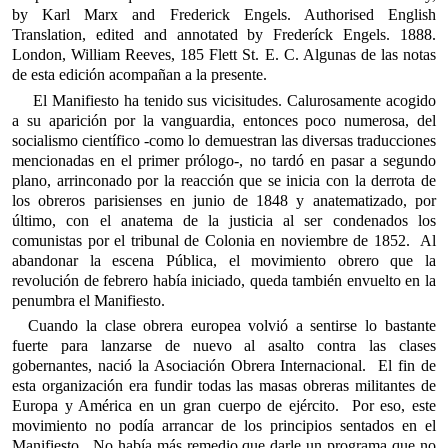
by Karl Marx and Frederick Engels. Authorised English
Translation, edited and annotated by Frederíck Engels. 1888.
London, William Reeves, 185 Flett St. E. C. Algunas de las notas
de esta edición acompañan a la presente.
El Manifiesto ha tenido sus vicisitudes. Calurosamente acogido
a su aparición por la vanguardia, entonces poco numerosa, del
socialismo científico -como lo demuestran las diversas traducciones
mencionadas en el primer prólogo-, no tardó en pasar a segundo
plano, arrinconado por la reacción que se inicia con la derrota de
los obreros parisienses en junio de 1848 y anatematizado, por
último, con el anatema de la justicia al ser condenados los
comunistas por el tribunal de Colonia en noviembre de 1852. Al
abandonar la escena Pública, el movimiento obrero que la
revolución de febrero había iniciado, queda también envuelto en la
penumbra el Manifiesto.
Cuando la clase obrera europea volvió a sentirse lo bastante
fuerte para lanzarse de nuevo al asalto contra las clases
gobernantes, nació la Asociación Obrera Internacional. El fin de
esta organización era fundir todas las masas obreras militantes de
Europa y América en un gran cuerpo de ejército. Por eso, este
movimiento no podía arrancar de los principios sentados en el
Manifiesto. No había más remedio que darle un programa que no