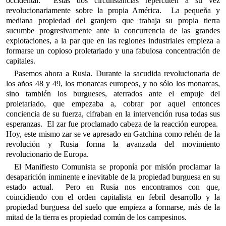
occidental. Estas dos circunstancias repercuten a su vez
revolucionariamente sobre la propia América. La pequeña y
mediana propiedad del granjero que trabaja su propia tierra
sucumbe progresivamente ante la concurrencia de las grandes
explotaciones, a la par que en las regiones industriales empieza a
formarse un copioso proletariado y una fabulosa concentración de
capitales.
Pasemos ahora a Rusia. Durante la sacudida revolucionaria de
los años 48 y 49, los monarcas europeos, y no sólo los monarcas,
sino también los burgueses, aterrados ante el empuje del
proletariado, que empezaba a, cobrar por aquel entonces
conciencia de su fuerza, cifraban en la intervención rusa todas sus
esperanzas. El zar fue proclamado cabeza de la reacción europea.
Hoy, este mismo zar se ve apresado en Gatchina como rehén de la
revolución y Rusia forma la avanzada del movimiento
revolucionario de Europa.
El Manifiesto Comunista se proponía por misión proclamar la
desaparición inminente e inevitable de la propiedad burguesa en su
estado actual. Pero en Rusia nos encontramos con que,
coincidiendo con el orden capitalista en febril desarrollo y la
propiedad burguesa del suelo que empieza a formarse, más de la
mitad de la tierra es propiedad común de los campesinos.