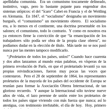
apellidaba comunista. Era un comunismo toscamente delineado,
instintivo, vago, pero lo bastante pujante para engendrar dos
sistemas utópicos: el del “ícaro” Cabet en Francia y el de Weitling
en Alemania. En 1847, el “socialismo” designaba un movimiento
burgués, el “comunismo” un movimiento obrero. El socialismo
era, a lo menos en el continente, una doctrina presentable en los
salones; el comunismo, todo lo contrario. Y como en nosotros era
ya entonces firme la convicción de que “la emancipación de los
trabajadores sólo podía ser obra de la propia clase obrera”, no
podíamos dudar en la elección de título. Más tarde no se nos pasó
nunca por las mentes tampoco modificarlo.
“¡Proletarios de todos los países, uníos!” Cuando hace cuarenta
y dos años lanzamos al mundo estas palabras, en vísperas de la
primera revolución de París, en que el proletariado levantó ya sus
propias reivindicaciones, fueron muy pocas las voces que
contestaron. Pero el 28 de septiembre de 1864, los representantes
proletarios de la mayoría de los países del occidente de Europa se
reunían para formar la Asociación Obrera Internacional, de tan
glorioso recuerdo. Y aunque la Internacional sólo tuviese nueve
años de vida, el lazo perenne de unión entre los proletarios de
todos los países sigue viviendo con más fuerza que nunca; así lo
atestigua, con testimonio irrefutable, el día de hoy. Hoy, primero