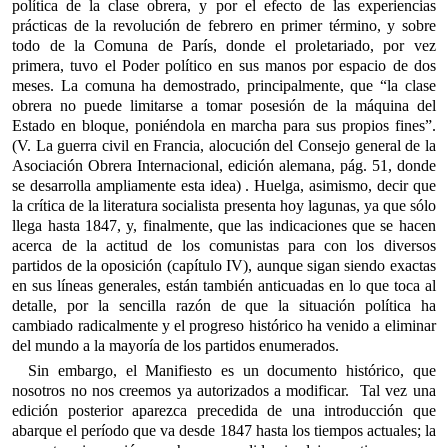
política de la clase obrera, y por el efecto de las experiencias
prácticas de la revolución de febrero en primer término, y sobre
todo de la Comuna de París, donde el proletariado, por vez
primera, tuvo el Poder político en sus manos por espacio de dos
meses. La comuna ha demostrado, principalmente, que “la clase
obrera no puede limitarse a tomar posesión de la máquina del
Estado en bloque, poniéndola en marcha para sus propios fines”.
(V. La guerra civil en Francia, alocución del Consejo general de la
Asociación Obrera Internacional, edición alemana, pág. 51, donde
se desarrolla ampliamente esta idea) . Huelga, asimismo, decir que
la crítica de la literatura socialista presenta hoy lagunas, ya que sólo
llega hasta 1847, y, finalmente, que las indicaciones que se hacen
acerca de la actitud de los comunistas para con los diversos
partidos de la oposición (capítulo IV), aunque sigan siendo exactas
en sus líneas generales, están también anticuadas en lo que toca al
detalle, por la sencilla razón de que la situación política ha
cambiado radicalmente y el progreso histórico ha venido a eliminar
del mundo a la mayoría de los partidos enumerados.
Sin embargo, el Manifiesto es un documento histórico, que
nosotros no nos creemos ya autorizados a modificar. Tal vez una
edición posterior aparezca precedida de una introducción que
abarque el período que va desde 1847 hasta los tiempos actuales; la