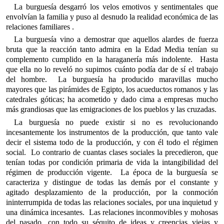
La burguesía desgarró los velos emotivos y sentimentales que
envolvían la familia y puso al desnudo la realidad económica de las
relaciones familiares .
La burguesía vino a demostrar que aquellos alardes de fuerza
bruta que la reacción tanto admira en la Edad Media tenían su
complemento cumplido en la haraganería más indolente. Hasta
que ella no lo reveló no supimos cuánto podía dar de sí el trabajo
del hombre. La burguesía ha producido maravillas mucho
mayores que las pirámides de Egipto, los acueductos romanos y las
catedrales góticas; ha acometido y dado cima a empresas mucho
más grandiosas que las emigraciones de los pueblos y las cruzadas.
La burguesía no puede existir si no es revolucionando
incesantemente los instrumentos de la producción, que tanto vale
decir el sistema todo de la producción, y con él todo el régimen
social. Lo contrario de cuantas clases sociales la precedieron, que
tenían todas por condición primaria de vida la intangibilidad del
régimen de producción vigente. La época de la burguesía se
caracteriza y distingue de todas las demás por el constante y
agitado desplazamiento de la producción, por la conmoción
ininterrumpida de todas las relaciones sociales, por una inquietud y
una dinámica incesantes. Las relaciones inconmovibles y mohosas
del pasado, con todo su séquito de ideas y creencias viejas y