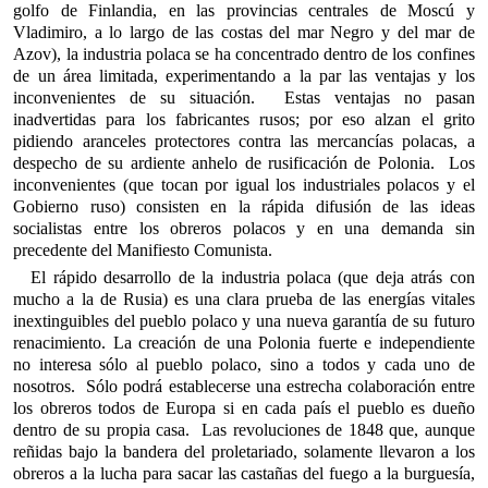
golfo de Finlandia, en las provincias centrales de Moscú y
Vladimiro, a lo largo de las costas del mar Negro y del mar de
Azov), la industria polaca se ha concentrado dentro de los confines
de un área limitada, experimentando a la par las ventajas y los
inconvenientes de su situación. Estas ventajas no pasan
inadvertidas para los fabricantes rusos; por eso alzan el grito
pidiendo aranceles protectores contra las mercancías polacas, a
despecho de su ardiente anhelo de rusificación de Polonia. Los
inconvenientes (que tocan por igual los industriales polacos y el
Gobierno ruso) consisten en la rápida difusión de las ideas
socialistas entre los obreros polacos y en una demanda sin
precedente del Manifiesto Comunista.
El rápido desarrollo de la industria polaca (que deja atrás con
mucho a la de Rusia) es una clara prueba de las energías vitales
inextinguibles del pueblo polaco y una nueva garantía de su futuro
renacimiento. La creación de una Polonia fuerte e independiente
no interesa sólo al pueblo polaco, sino a todos y cada uno de
nosotros. Sólo podrá establecerse una estrecha colaboración entre
los obreros todos de Europa si en cada país el pueblo es dueño
dentro de su propia casa. Las revoluciones de 1848 que, aunque
reñidas bajo la bandera del proletariado, solamente llevaron a los
obreros a la lucha para sacar las castañas del fuego a la burguesía,