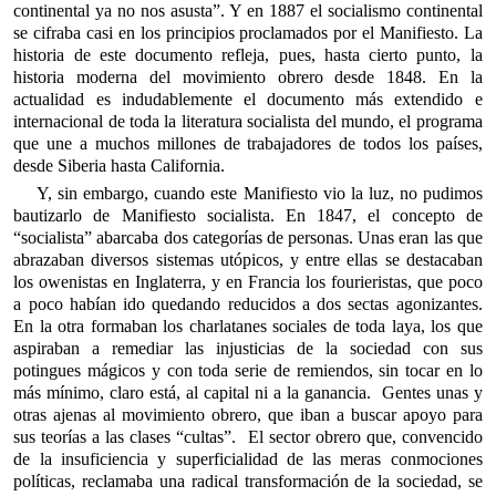
continental ya no nos asusta”. Y en 1887 el socialismo continental
se cifraba casi en los principios proclamados por el Manifiesto. La
historia de este documento refleja, pues, hasta cierto punto, la
historia moderna del movimiento obrero desde 1848. En la
actualidad es indudablemente el documento más extendido e
internacional de toda la literatura socialista del mundo, el programa
que une a muchos millones de trabajadores de todos los países,
desde Siberia hasta California.
Y, sin embargo, cuando este Manifiesto vio la luz, no pudimos
bautizarlo de Manifiesto socialista. En 1847, el concepto de
“socialista” abarcaba dos categorías de personas. Unas eran las que
abrazaban diversos sistemas utópicos, y entre ellas se destacaban
los owenistas en Inglaterra, y en Francia los fourieristas, que poco
a poco habían ido quedando reducidos a dos sectas agonizantes.
En la otra formaban los charlatanes sociales de toda laya, los que
aspiraban a remediar las injusticias de la sociedad con sus
potingues mágicos y con toda serie de remiendos, sin tocar en lo
más mínimo, claro está, al capital ni a la ganancia. Gentes unas y
otras ajenas al movimiento obrero, que iban a buscar apoyo para
sus teorías a las clases “cultas”. El sector obrero que, convencido
de la insuficiencia y superficialidad de las meras conmociones
políticas, reclamaba una radical transformación de la sociedad, se