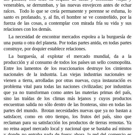
venerables, se derrumban, y las nuevas envejecen antes de echar
raíces. Todo lo que se creía permanente y perenne se esfuma, lo
santo es profanado, y, al fin, el hombre se ve constreñido, por la
fuerza de las cosas, a contemplar con mirada fría su vida y sus
relaciones con los demás.
La necesidad de encontrar mercados espolea a la burguesía de
una punta o otra del planeta. Por todas partes anida, en todas partes
construye, por doquier establece relaciones.
La burguesía, al explotar el mercado mundial, da a la
producción y al consumo de todos los países un sello cosmopolita.
Entre los lamentos de los reaccionarios destruye los cimientos
nacionales de la industria. Las viejas industrias nacionales se
vienen a tierra, arrolladas por otras nuevas, cuya instauración es
problema vital para todas las naciones civilizadas; por industrias
que ya no transforman como antes las materias primas del país,
sino las traídas de los climas más lejanos y cuyos productos
encuentran salida no sólo dentro de las fronteras, sino en todas las
partes del mundo. Brotan necesidades nuevas que ya no bastan a
satisfacer, como en otro tiempo, los frutos del país, sino que
reclaman para su satisfacción los productos de tierras remotas. Ya
no reina aquel mercado local y nacional que se bastaba así mismo
y donde no entraba nada de fuera; ahora, la red del comercio es