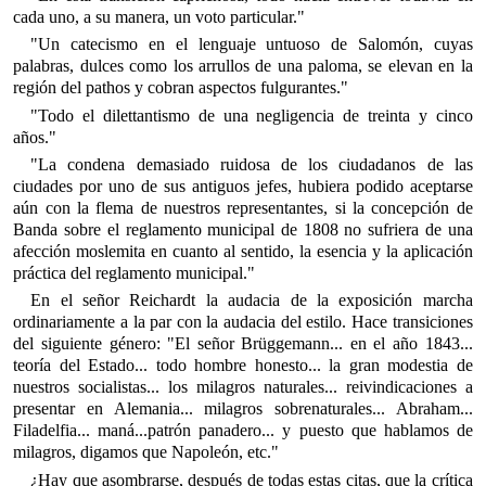
cada uno, a su manera, un voto particular."
"Un catecismo en el lenguaje untuoso de Salomón, cuyas
palabras, dulces como los arrullos de una paloma, se elevan en la
región del pathos y cobran aspectos fulgurantes."
"Todo el dilettantismo de una negligencia de treinta y cinco
años."
"La condena demasiado ruidosa de los ciudadanos de las
ciudades por uno de sus antiguos jefes, hubiera podido aceptarse
aún con la flema de nuestros representantes, si la concepción de
Banda sobre el reglamento municipal de 1808 no sufriera de una
afección moslemita en cuanto al sentido, la esencia y la aplicación
práctica del reglamento municipal."
En el señor Reichardt la audacia de la exposición marcha
ordinariamente a la par con la audacia del estilo. Hace transiciones
del siguiente género: "El señor Brüggemann... en el año 1843...
teoría del Estado... todo hombre honesto... la gran modestia de
nuestros socialistas... los milagros naturales... reivindicaciones a
presentar en Alemania... milagros sobrenaturales... Abraham...
Filadelfia... maná...patrón panadero... y puesto que hablamos de
milagros, digamos que Napoleón, etc."
¿Hay que asombrarse, después de todas estas citas, que la crítica