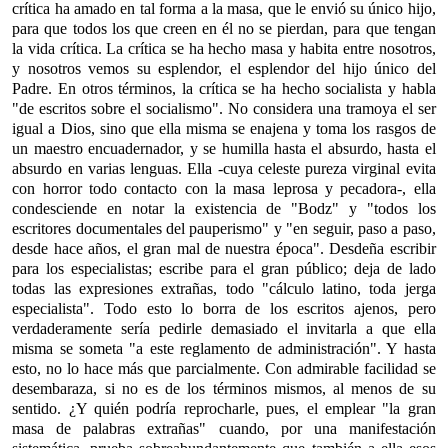
crítica ha amado en tal forma a la masa, que le envió su único hijo,
para que todos los que creen en él no se pierdan, para que tengan
la vida crítica. La crítica se ha hecho masa y habita entre nosotros,
y nosotros vemos su esplendor, el esplendor del hijo único del
Padre. En otros términos, la crítica se ha hecho socialista y habla
"de escritos sobre el socialismo". No considera una tramoya el ser
igual a Dios, sino que ella misma se enajena y toma los rasgos de
un maestro encuadernador, y se humilla hasta el absurdo, hasta el
absurdo en varias lenguas. Ella -cuya celeste pureza virginal evita
con horror todo contacto con la masa leprosa y pecadora-, ella
condesciende en notar la existencia de "Bodz" y "todos los
escritores documentales del pauperismo" y "en seguir, paso a paso,
desde hace años, el gran mal de nuestra época". Desdeña escribir
para los especialistas; escribe para el gran público; deja de lado
todas las expresiones extrañas, todo "cálculo latino, toda jerga
especialista". Todo esto lo borra de los escritos ajenos, pero
verdaderamente sería pedirle demasiado el invitarla a que ella
misma se someta "a este reglamento de administración". Y hasta
esto, no lo hace más que parcialmente. Con admirable facilidad se
desembaraza, si no es de los términos mismos, al menos de su
sentido. ¿Y quién podría reprocharle, pues, el emplear "la gran
masa de palabras extrañas" cuando, por una manifestación