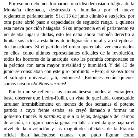
Por eso no debemos formarnos una idea demasiado trágica de la
Montaña diezmada, destrozada y humillada por el nuevo
reglamento parlamentario. Si el 13 de junio eliminó a sus jefes, por
otra parte abrió paso a capacidades de segundo rango, a quienes
esta nueva posición halagaba. Si su impotencia en el parlamento ya
no dejaba lugar a dudas, esto les daba ahora también derecho a
limitar sus actos a estallidos de indignación moral y a estrepitosas
declamaciones. Si el partido del orden aparentaba ver encarnados
en ellos, como últimos representantes oficiales de la revolución,
todos los horrores de la anarquía, esto les permitía comportarse en
la práctica con tanta mayor trivialidad y humildad. Y del 13 de
junio se consolaban con este giro profundo: «Pero, si se osa tocar
el sufragio universal, ¡ah, entonces! ¡Entonces verán quienes
somos nosotros!»
Nous verrons
!
Por lo que se refiere a los «montañeses» huidos al extranjero,
basta observar que Ledru-Rollin, en vista de que había conseguido
arruinar irremisiblemente en menos de dos semanas el potente
partido a cuyo frente estaba, se creyó llamado a formar un
gobierno francés
in partibus
; que a lo lejos, desgajada del campo
de acción, su figura parecía ganar en talla a medida que bajaba el
nivel de la revolución y las magnitudes oficiales de la Francia
oficial iban haciéndose enanas; que pudo figurar como