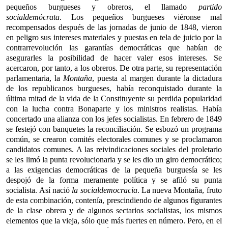
pequeños burgueses y obreros, el llamado
partido
socialdemócrata
. Los pequeños burgueses viéronse mal
recompensados después de las jornadas de junio de 1848, vieron
en peligro sus intereses materiales y puestas en tela de juicio por la
contrarrevolución las garantías democráticas que habían de
asegurarles la posibilidad de hacer valer esos intereses. Se
acercaron, por tanto, a los obreros. De otra parte, su representación
parlamentaria, la
Montaña
, puesta al margen durante la dictadura
de los republicanos burgueses, había reconquistado durante la
última mitad de la vida de la Constituyente su perdida popularidad
con la lucha contra Bonaparte y los ministros realistas. Había
concertado una alianza con los jefes socialistas. En febrero de 1849
se festejó con banquetes la reconciliación. Se esbozó un programa
común, se crearon comités electorales comunes y se proclamaron
candidatos comunes. A las reivindicaciones sociales del proletario
se les limó la punta revolucionaria y se les dio un giro democrático;
a las exigencias democráticas de la pequeña burguesía se les
despojó de la forma meramente política y se afiló su punta
socialista. Así nació
la socialdemocracia
. La nueva Montaña, fruto
de esta combinación, contenía, prescindiendo de algunos figurantes
de la clase obrera y de algunos sectarios socialistas, los mismos
elementos que la vieja, sólo que más fuertes en número. Pero, en el