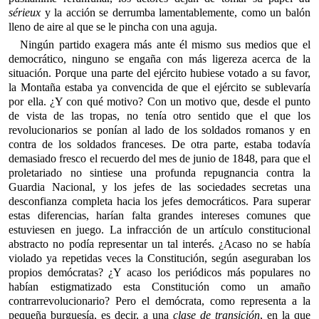
sérieux
y la acción se derrumba lamentablemente, como un balón
lleno de aire al que se le pincha con una aguja.
Ningún partido exagera más ante él mismo sus medios que el
democrático, ninguno se engaña con más ligereza acerca de la
situación. Porque una parte del ejército hubiese votado a su favor,
la Montaña estaba ya convencida de que el ejército se sublevaría
por ella. ¿Y con qué motivo? Con un motivo que, desde el punto
de vista de las tropas, no tenía otro sentido que el que los
revolucionarios se ponían al lado de los soldados romanos y en
contra de los soldados franceses. De otra parte, estaba todavía
demasiado fresco el recuerdo del mes de junio de 1848, para que el
proletariado no sintiese una profunda repugnancia contra la
Guardia Nacional, y los jefes de las sociedades secretas una
desconfianza completa hacia los jefes democráticos. Para superar
estas diferencias, harían falta grandes intereses comunes que
estuviesen en juego. La infracción de un artículo constitucional
abstracto no podía representar un tal interés. ¿Acaso no se había
violado ya repetidas veces la Constitución, según aseguraban los
propios demócratas? ¿Y acaso los periódicos más populares no
habían estigmatizado esta Constitución como un amaño
contrarrevolucionario? Pero el demócrata, como representa a la
pequeña burguesía, es decir, a una
clase de transición
, en la que