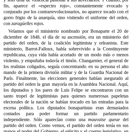
fin, aparece el «espectro rojo», constantemente evocado y
conjurado por los contrarrevolucionarios, no aparece tocado con el
gorro frigio de la anarquía, sino vistiendo el uniforme del orden,
con
zaragüelles rojos
.
Veíamos que el ministerio nombrado por Bonaparte el 20 de
diciembre de 1848, el día de su ascensión, era un ministerio del
partido del orden, de la coalición legitimista y orleanista. Este
ministerio, Barrot-Falloux, había sobrevivido a la Constituyente
republicana, cuya vida había acortado de un modo más o menos
violento, y empuñaba todavía el timón. Changarnier, el general de
los realistas coligados, seguía concentrando en su persona el alto
mando de la primera división militar y de la Guardia Nacional de
París. Finalmente, las elecciones generales habían asegurado al
partido del orden la gran mayoría en la Asamblea Nacional. Aquí,
los diputados y los pares de Luis Felipe se encontraron con un
santo tropel de legitimistas para quienes numerosas papeletas
electorales de la nación se habían trocado en las entradas para la
escena política. Los diputados bonapartistas eran demasiados
contados para poder formar un partido parlamentario
independiente. Sólo aparecían como una
mauvaise queue
del
partido del orden. Como vemos, el partido del orden tenía en sus
manos el poder del Gobierno, el ejército y el cuerpo legislativo, en