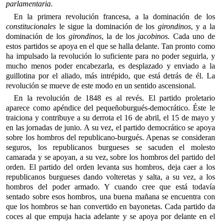
parlamentaria
.
En la primera revolución francesa, a la dominación de los
constitucionales
le sigue la dominación de los
girondinos
, y a la
dominación de los
girondinos
, la de los
jacobinos
. Cada uno de
estos partidos se apoya en el que se halla delante. Tan pronto como
ha impulsado la revolución lo suficiente para no poder seguirla, y
mucho menos poder encabezarla, es desplazado y enviado a la
guillotina por el aliado, más intrépido, que está detrás de él. La
revolución se mueve de este modo en un sentido ascensional.
En la revolución de 1848 es al revés. El partido proletario
aparece como apéndice del pequeñoburgués-democrático. Éste le
traiciona y contribuye a su derrota el 16 de abril, el 15 de mayo y
en las jornadas de junio. A su vez, el partido democrático se apoya
sobre los hombros del republicano-burgués. Apenas se consideran
seguros, los republicanos burgueses se sacuden el molesto
camarada y se apoyan, a su vez, sobre los hombros del partido del
orden. El partido del orden levanta sus hombros, deja caer a los
republicanos burgueses dando volteretas y salta, a su vez, a los
hombros del poder armado. Y cuando cree que está todavía
sentado sobre esos hombros, una buena mañana se encuentra con
que los hombros se han convertido en bayonetas. Cada partido da
coces al que empuja hacia adelante y se apoya por delante en el