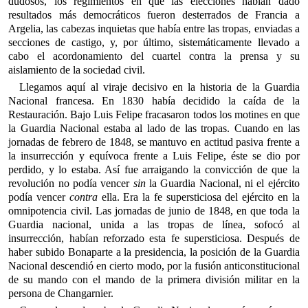
dudosos, los regimientos en que las elecciones habían dado
resultados más democráticos fueron desterrados de Francia a
Argelia, las cabezas inquietas que había entre las tropas, enviadas a
secciones de castigo, y, por último, sistemáticamente llevado a
cabo el acordonamiento del cuartel contra la prensa y su
aislamiento de la sociedad civil.
Llegamos aquí al viraje decisivo en la historia de la Guardia
Nacional francesa. En 1830 había decidido la caída de la
Restauración. Bajo Luis Felipe fracasaron todos los motines en que
la Guardia Nacional estaba al lado de las tropas. Cuando en las
jornadas de febrero de 1848, se mantuvo en actitud pasiva frente a
la insurrección y equívoca frente a Luis Felipe, éste se dio por
perdido, y lo estaba. Así fue arraigando la convicción de que la
revolución no podía vencer
sin
la Guardia Nacional, ni el ejército
podía vencer
contra
ella. Era la fe supersticiosa del ejército en la
omnipotencia civil. Las jornadas de junio de 1848, en que toda la
Guardia nacional, unida a las tropas de línea, sofocó al
insurrección, habían reforzado esta fe supersticiosa. Después de
haber subido Bonaparte a la presidencia, la posición de la Guardia
Nacional descendió en cierto modo, por la fusión anticonstitucional
de su mando con el mando de la primera división militar en la
persona de Changarnier.