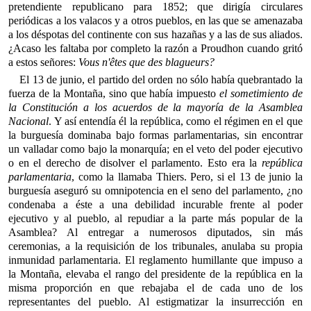
pretendiente republicano para 1852; que dirigía circulares
periódicas a los valacos y a otros pueblos, en las que se amenazaba
a los déspotas del continente con sus hazañas y a las de sus aliados.
¿Acaso les faltaba por completo la razón a Proudhon cuando gritó
a estos señores:
Vous n'êtes que des blagueurs?
El 13 de junio, el partido del orden no sólo había quebrantado la
fuerza de la Montaña, sino que había impuesto
el sometimiento de
la Constitución a los acuerdos de la mayoría de la Asamblea
Nacional
. Y así entendía él la república, como el régimen en el que
la burguesía dominaba bajo formas parlamentarias, sin encontrar
un valladar como bajo la monarquía; en el veto del poder ejecutivo
o en el derecho de disolver el parlamento. Esto era la
república
parlamentaria
, como la llamaba Thiers. Pero, si el 13 de junio la
burguesía aseguró su omnipotencia en el seno del parlamento, ¿no
condenaba a éste a una debilidad incurable frente al poder
ejecutivo y al pueblo, al repudiar a la parte más popular de la
Asamblea? Al entregar a numerosos diputados, sin más
ceremonias, a la requisición de los tribunales, anulaba su propia
inmunidad parlamentaria. El reglamento humillante que impuso a
la Montaña, elevaba el rango del presidente de la república en la
misma proporción en que rebajaba el de cada uno de los
representantes del pueblo. Al estigmatizar la insurrección en