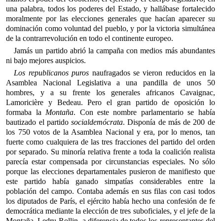
una palabra, todos los poderes del Estado, y hallábase fortalecido
moralmente por las elecciones generales que hacían aparecer su
dominación como voluntad del pueblo, y por la victoria simultánea
de la contrarrevolución en todo el continente europeo.
Jamás un partido abrió la campaña con medios más abundantes
ni bajo mejores auspicios.
Los republicanos puros
naufragados se vieron reducidos en la
Asamblea Nacional Legislativa a una pandilla de unos 50
hombres, y a su frente los generales africanos Cavaignac,
Lamoricière y Bedeau. Pero el gran partido de oposición lo
formaba la
Montaña
. Con este nombre parlamentario se había
bautizado el partido
socialdemócrata
. Disponía de más de 200 de
los 750 votos de la Asamblea Nacional y era, por lo menos, tan
fuerte como cualquiera de las tres fracciones del partido del orden
por separado. Su minoría relativa frente a toda la coalición realista
parecía estar compensada por circunstancias especiales. No sólo
porque las elecciones departamentales pusieron de manifiesto que
este partido había ganado simpatías considerables entre la
población del campo. Contaba además en sus filas con casi todos
los diputados de París, el ejército había hecho una confesión de fe
democrática mediante la elección de tres suboficiales, y el jefe de la
Montaña, Ledru-Rollin, a diferencia de todos los representantes del