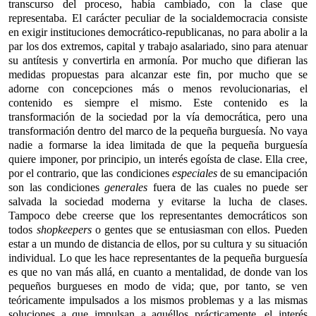
transcurso del proceso, había cambiado, con la clase que
representaba. El carácter peculiar de la socialdemocracia consiste
en exigir instituciones democrático-republicanas, no para abolir a la
par los dos extremos, capital y trabajo asalariado, sino para atenuar
su antítesis y convertirla en armonía. Por mucho que difieran las
medidas propuestas para alcanzar este fin, por mucho que se
adorne con concepciones más o menos revolucionarias, el
contenido es siempre el mismo. Este contenido es la
transformación de la sociedad por la vía democrática, pero una
transformación dentro del marco de la pequeña burguesía. No vaya
nadie a formarse la idea limitada de que la pequeña burguesía
quiere imponer, por principio, un interés egoísta de clase. Ella cree,
por el contrario, que las condiciones
especiales
de su emancipación
son las condiciones
generales
fuera de las cuales no puede ser
salvada la sociedad moderna y evitarse la lucha de clases.
Tampoco debe creerse que los representantes democráticos son
todos
shopkeepers
o gentes que se entusiasman con ellos. Pueden
estar a un mundo de distancia de ellos, por su cultura y su situación
individual. Lo que les hace representantes de la pequeña burguesía
es que no van más allá, en cuanto a mentalidad, de donde van los
pequeños burgueses en modo de vida; que, por tanto, se ven
teóricamente impulsados a los mismos problemas y a las mismas
soluciones a que impulsan a aquéllos prácticamente, el interés