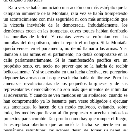
Rara vez se había anunciado una acción con más estrépito que la
campaña inminente de la Montaña, rara vez se había trompeteado
un acontecimiento con más seguridad ni con más anticipación que
la victoria inevitable de la democracia. Indudablemente, los
demócratas creen en las trompetas, cuyos toques habían derribado
las murallas de Jericó. Y cuantas veces se enfrentan con las
murallas del despotismo, intenta repetir el milagro. Si la Montaña
quería vencer en el parlamento, no debió llamar a las armas. Y si
llamaba a las armas en el parlamento, no debía comportarse en la
calle parlamentariamente. Si la manifestación pacífica era un
propósito serio, era necio no prever que se la habría de recibir
belicosamente. Y si se pensaba en una lucha efectiva, era peregrino
deponer las armas con las que esa lucha había de librarse. Pero las
amenazas revolucionarias de los pequeños burgueses y de sus
representantes democráticos no son más que intentos de intimidar
al adversario. Y cuando se ven metidos en un atolladero, cuando se
han comprometido ya lo bastante para verse obligados a ejecutar
sus amenazas, lo hacen de un modo equívoco, evitando, sobre
todo, los medios que llevan al fin propuesto y acechan todos los
pretextos par sucumbir. Tan pronto como hay que romper el fuego,
la estrepitosa obertura que anunció la lucha se pierde en un
pusilánime refunfuñar, los actores dejan de tomar su papel
au