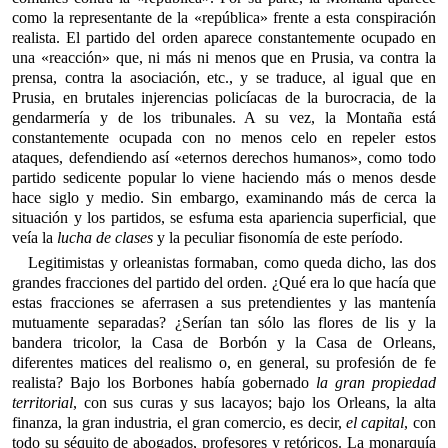
como la representante de la «república» frente a esta conspiración
realista. El partido del orden aparece constantemente ocupado en
una «reacción» que, ni más ni menos que en Prusia, va contra la
prensa, contra la asociación, etc., y se traduce, al igual que en
Prusia, en brutales injerencias policíacas de la burocracia, de la
gendarmería y de los tribunales. A su vez, la Montaña está
constantemente ocupada con no menos celo en repeler estos
ataques, defendiendo así «eternos derechos humanos», como todo
partido sedicente popular lo viene haciendo más o menos desde
hace siglo y medio. Sin embargo, examinando más de cerca la
situación y los partidos, se esfuma esta apariencia superficial, que
veía la
lucha de clases
y la peculiar fisonomía de este período.
Legitimistas y orleanistas formaban, como queda dicho, las dos
grandes fracciones del partido del orden. ¿Qué era lo que hacía que
estas fracciones se aferrasen a sus pretendientes y las mantenía
mutuamente separadas? ¿Serían tan sólo las flores de lis y la
bandera tricolor, la Casa de Borbón y la Casa de Orleans,
diferentes matices del realismo o, en general, su profesión de fe
realista? Bajo los Borbones había gobernado
la gran propiedad
territorial
, con sus curas y sus lacayos; bajo los Orleans, la alta
finanza, la gran industria, el gran comercio, es decir,
el capital
, con
todo su séquito de abogados, profesores y retóricos. La monarquía