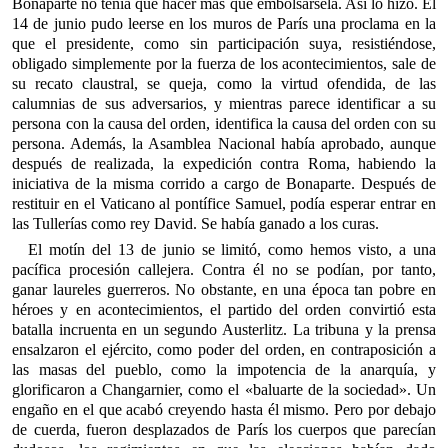
Bonaparte no tenía que hacer más que embolsársela. Así lo hizo. El
14 de junio pudo leerse en los muros de París una proclama en la
que el presidente, como sin participación suya, resistiéndose,
obligado simplemente por la fuerza de los acontecimientos, sale de
su recato claustral, se queja, como la virtud ofendida, de las
calumnias de sus adversarios, y mientras parece identificar a su
persona con la causa del orden, identifica la causa del orden con su
persona. Además, la Asamblea Nacional había aprobado, aunque
después de realizada, la expedición contra Roma, habiendo la
iniciativa de la misma corrido a cargo de Bonaparte. Después de
restituir en el Vaticano al pontífice Samuel, podía esperar entrar en
las Tullerías como rey David. Se había ganado a los curas.
El motín del 13 de junio se limitó, como hemos visto, a una
pacífica procesión callejera. Contra él no se podían, por tanto,
ganar laureles guerreros. No obstante, en una época tan pobre en
héroes y en acontecimientos, el partido del orden convirtió esta
batalla incruenta en un segundo Austerlitz. La tribuna y la prensa
ensalzaron el ejército, como poder del orden, en contraposición a
las masas del pueblo, como la impotencia de la anarquía, y
glorificaron a Changarnier, como el «baluarte de la sociedad». Un
engaño en el que acabó creyendo hasta él mismo. Pero por debajo
de cuerda, fueron desplazados de París los cuerpos que parecían