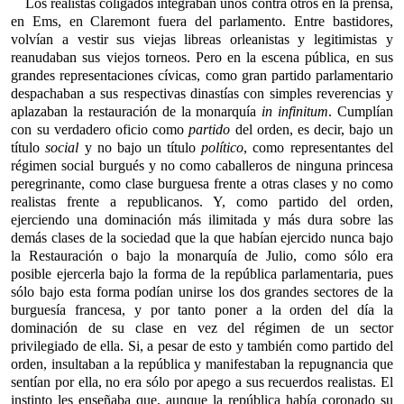
Los realistas coligados integraban unos contra otros en la prensa,
en Ems, en Claremont fuera del parlamento. Entre bastidores,
volvían a vestir sus viejas libreas orleanistas y legitimistas y
reanudaban sus viejos torneos. Pero en la escena pública, en sus
grandes representaciones cívicas, como gran partido parlamentario
despachaban a sus respectivas dinastías con simples reverencias y
aplazaban la restauración de la monarquía
in infinitum
. Cumplían
con su verdadero oficio como
partido
del orden, es decir, bajo un
título
social
y no bajo un título
político
, como representantes del
régimen social burgués y no como caballeros de ninguna princesa
peregrinante, como clase burguesa frente a otras clases y no como
realistas frente a republicanos. Y, como partido del orden,
ejerciendo una dominación más ilimitada y más dura sobre las
demás clases de la sociedad que la que habían ejercido nunca bajo
la Restauración o bajo la monarquía de Julio, como sólo era
posible ejercerla bajo la forma de la república parlamentaria, pues
sólo bajo esta forma podían unirse los dos grandes sectores de la
burguesía francesa, y por tanto poner a la orden del día la
dominación de su clase en vez del régimen de un sector
privilegiado de ella. Si, a pesar de esto y también como partido del
orden, insultaban a la república y manifestaban la repugnancia que
sentían por ella, no era sólo por apego a sus recuerdos realistas. El
instinto les enseñaba que, aunque la república había coronado su