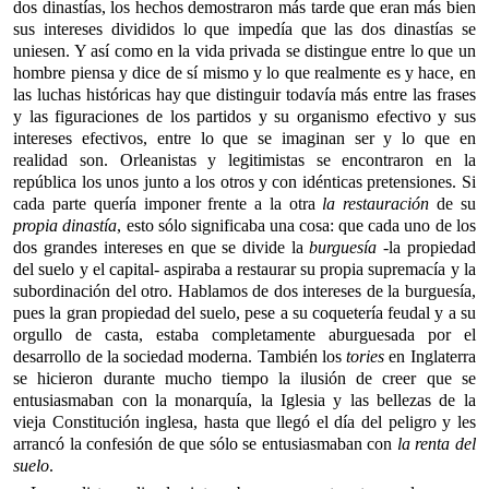
dos dinastías, los hechos demostraron más tarde que eran más bien
sus intereses divididos lo que impedía que las dos dinastías se
uniesen. Y así como en la vida privada se distingue entre lo que un
hombre piensa y dice de sí mismo y lo que realmente es y hace, en
las luchas históricas hay que distinguir todavía más entre las frases
y las figuraciones de los partidos y su organismo efectivo y sus
intereses efectivos, entre lo que se imaginan ser y lo que en
realidad son. Orleanistas y legitimistas se encontraron en la
república los unos junto a los otros y con idénticas pretensiones. Si
cada parte quería imponer frente a la otra
la restauración
de su
propia dinastía
, esto sólo significaba una cosa: que cada uno de los
dos grandes intereses en que se divide la
burguesía
-la propiedad
del suelo y el capital- aspiraba a restaurar su propia supremacía y la
subordinación del otro. Hablamos de dos intereses de la burguesía,
pues la gran propiedad del suelo, pese a su coquetería feudal y a su
orgullo de casta, estaba completamente aburguesada por el
desarrollo de la sociedad moderna. También los
tories
en Inglaterra
se hicieron durante mucho tiempo la ilusión de creer que se
entusiasmaban con la monarquía, la Iglesia y las bellezas de la
vieja Constitución inglesa, hasta que llegó el día del peligro y les
arrancó la confesión de que sólo se entusiasmaban con
la renta del
suelo
.