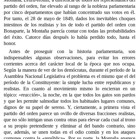
partido del orden, fue elevado al rango de la nobleza parlamentaria
por cinco departamentos que habían concentrado sus votos en él.
Por tanto, el 28 de mayo de 1849, dados los inevitables choques
intestinos de los realistas y los de todo el partido del orden con
Bonaparte, la Montaña parecía contar con todas las probabilidades
del éxito. Catorce días después lo había perdido todo, hasta el
honor.
Antes de proseguir con la historia parlamentaria, son
indispensables algunas observaciones, para evitar los errores
corrientes acerca del carácter local de la época que nos ocupa.
Según la manera de ver de los demócratas, durante el período de la
Asamblea Nacional Legislativa el problema es el mismo que el del
período de la Constituyente: la simple lucha entre republicanos y
realistas. En cuanto al movimiento mismo lo encierran en un
tópico: «
reacción
», la noche, en la que todos los gatos son pardos
y que les permite salmodiar todos los habituales lugares comunes,
dignos de su papel de sereno. Y, ciertamente, a primera vista el
partido del orden parece un ovillo de diversas fracciones realistas,
que no sólo intrigan unas contra otras para elevar cada cual al trono
a su propio pretendiente y eliminar al del bando contrario, sino
que, además, se unen todas en el odio común y en los ataques
comunes contra la «república». Por su parte, la Montaña aparece