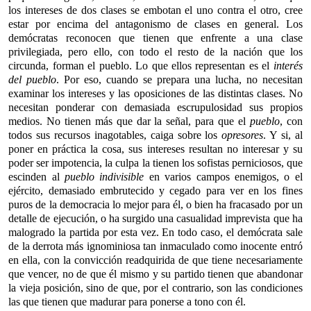
los intereses de dos clases se embotan el uno contra el otro, cree
estar por encima del antagonismo de clases en general. Los
demócratas reconocen que tienen que enfrente a una clase
privilegiada, pero ello, con todo el resto de la nación que los
circunda, forman el pueblo. Lo que ellos representan es el
interés
del pueblo
. Por eso, cuando se prepara una lucha, no necesitan
examinar los intereses y las oposiciones de las distintas clases. No
necesitan ponderar con demasiada escrupulosidad sus propios
medios. No tienen más que dar la señal, para que el
pueblo
, con
todos sus recursos inagotables, caiga sobre los
opresores
. Y si, al
poner en práctica la cosa, sus intereses resultan no interesar y su
poder ser impotencia, la culpa la tienen los sofistas perniciosos, que
escinden al
pueblo indivisible
en varios campos enemigos, o el
ejército, demasiado embrutecido y cegado para ver en los fines
puros de la democracia lo mejor para él, o bien ha fracasado por un
detalle de ejecución, o ha surgido una casualidad imprevista que ha
malogrado la partida por esta vez. En todo caso, el demócrata sale
de la derrota más ignominiosa tan inmaculado como inocente entró
en ella, con la convicción readquirida de que tiene necesariamente
que vencer, no de que él mismo y su partido tienen que abandonar
la vieja posición, sino de que, por el contrario, son las condiciones
las que tienen que madurar para ponerse a tono con él.