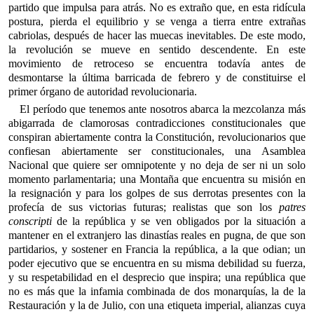
partido que impulsa para atrás. No es extraño que, en esta ridícula
postura, pierda el equilibrio y se venga a tierra entre extrañas
cabriolas, después de hacer las muecas inevitables. De este modo,
la revolución se mueve en sentido descendente. En este
movimiento de retroceso se encuentra todavía antes de
desmontarse la última barricada de febrero y de constituirse el
primer órgano de autoridad revolucionaria.
El período que tenemos ante nosotros abarca la mezcolanza más
abigarrada de clamorosas contradicciones constitucionales que
conspiran abiertamente contra la Constitución, revolucionarios que
confiesan abiertamente ser constitucionales, una Asamblea
Nacional que quiere ser omnipotente y no deja de ser ni un solo
momento parlamentaria; una Montaña que encuentra su misión en
la resignación y para los golpes de sus derrotas presentes con la
profecía de sus victorias futuras; realistas que son los
patres
conscripti
de la república y se ven obligados por la situación a
mantener en el extranjero las dinastías reales en pugna, de que son
partidarios, y sostener en Francia la república, a la que odian; un
poder ejecutivo que se encuentra en su misma debilidad su fuerza,
y su respetabilidad en el desprecio que inspira; una república que
no es más que la infamia combinada de dos monarquías, la de la
Restauración y la de Julio, con una etiqueta imperial, alianzas cuya