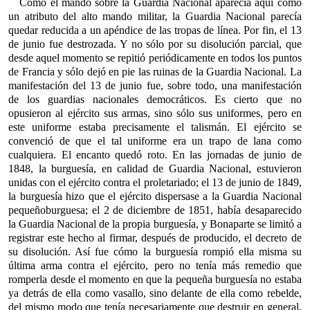
Como el mando sobre la Guardia Nacional aparecía aquí como
un atributo del alto mando militar, la Guardia Nacional parecía
quedar reducida a un apéndice de las tropas de línea. Por fin, el 13
de junio fue destrozada. Y no sólo por su disolución parcial, que
desde aquel momento se repitió periódicamente en todos los puntos
de Francia y sólo dejó en pie las ruinas de la Guardia Nacional. La
manifestación del 13 de junio fue, sobre todo, una manifestación
de los guardias nacionales democráticos. Es cierto que no
opusieron al ejército sus armas, sino sólo sus uniformes, pero en
este uniforme estaba precisamente el talismán. El ejército se
convenció de que el tal uniforme era un trapo de lana como
cualquiera. El encanto quedó roto. En las jornadas de junio de
1848, la burguesía, en calidad de Guardia Nacional, estuvieron
unidas con el ejército contra el proletariado; el 13 de junio de 1849,
la burguesía hizo que el ejército dispersase a la Guardia Nacional
pequeñoburguesa; el 2 de diciembre de 1851, había desaparecido
la Guardia Nacional de la propia burguesía, y Bonaparte se limitó a
registrar este hecho al firmar, después de producido, el decreto de
su disolución. Así fue cómo la burguesía rompió ella misma su
última arma contra el ejército, pero no tenía más remedio que
romperla desde el momento en que la pequeña burguesía no estaba
ya detrás de ella como vasallo, sino delante de ella como rebelde,
del mismo modo que tenía necesariamente que destruir en general,