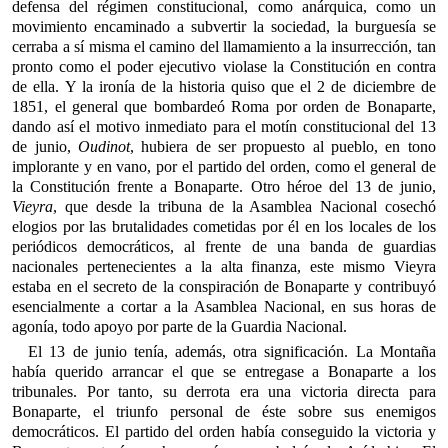
defensa del régimen constitucional, como anárquica, como un
movimiento encaminado a subvertir la sociedad, la burguesía se
cerraba a sí misma el camino del llamamiento a la insurrección, tan
pronto como el poder ejecutivo violase la Constitución en contra
de ella. Y la ironía de la historia quiso que el 2 de diciembre de
1851, el general que bombardeó Roma por orden de Bonaparte,
dando así el motivo inmediato para el motín constitucional del 13
de junio,
Oudinot
, hubiera de ser propuesto al pueblo, en tono
implorante y en vano, por el partido del orden, como el general de
la Constitución frente a Bonaparte. Otro héroe del 13 de junio,
Vieyra
, que desde la tribuna de la Asamblea Nacional cosechó
elogios por las brutalidades cometidas por él en los locales de los
periódicos democráticos, al frente de una banda de guardias
nacionales pertenecientes a la alta finanza, este mismo Vieyra
estaba en el secreto de la conspiración de Bonaparte y contribuyó
esencialmente a cortar a la Asamblea Nacional, en sus horas de
agonía, todo apoyo por parte de la Guardia Nacional.
El 13 de junio tenía, además, otra significación. La Montaña
había querido arrancar el que se entregase a Bonaparte a los
tribunales. Por tanto, su derrota era una victoria directa para
Bonaparte, el triunfo personal de éste sobre sus enemigos
democráticos. El partido del orden había conseguido la victoria y