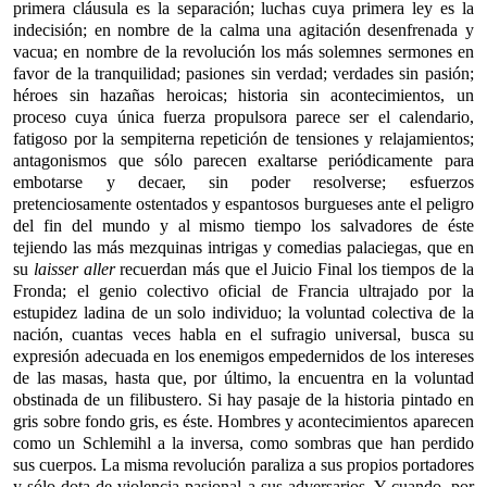
primera cláusula es la separación; luchas cuya primera ley es la
indecisión; en nombre de la calma una agitación desenfrenada y
vacua; en nombre de la revolución los más solemnes sermones en
favor de la tranquilidad; pasiones sin verdad; verdades sin pasión;
héroes sin hazañas heroicas; historia sin acontecimientos, un
proceso cuya única fuerza propulsora parece ser el calendario,
fatigoso por la sempiterna repetición de tensiones y relajamientos;
antagonismos que sólo parecen exaltarse periódicamente para
embotarse y decaer, sin poder resolverse; esfuerzos
pretenciosamente ostentados y espantosos burgueses ante el peligro
del fin del mundo y al mismo tiempo los salvadores de éste
tejiendo las más mezquinas intrigas y comedias palaciegas, que en
su
laisser aller
recuerdan más que el Juicio Final los tiempos de la
Fronda; el genio colectivo oficial de Francia ultrajado por la
estupidez ladina de un solo individuo; la voluntad colectiva de la
nación, cuantas veces habla en el sufragio universal, busca su
expresión adecuada en los enemigos empedernidos de los intereses
de las masas, hasta que, por último, la encuentra en la voluntad
obstinada de un filibustero. Si hay pasaje de la historia pintado en
gris sobre fondo gris, es éste. Hombres y acontecimientos aparecen
como un Schlemihl a la inversa, como sombras que han perdido
sus cuerpos. La misma revolución paraliza a sus propios portadores
y sólo dota de violencia pasional a sus adversarios. Y cuando, por