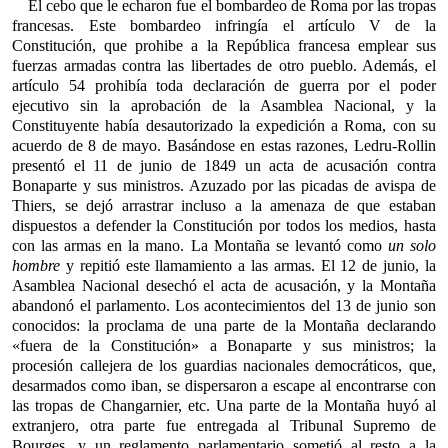
El cebo que le echaron fue el bombardeo de Roma por las tropas
francesas. Este bombardeo infringía el artículo V de la
Constitución, que prohibe a la República francesa emplear sus
fuerzas armadas contra las libertades de otro pueblo. Además, el
artículo 54 prohibía toda declaración de guerra por el poder
ejecutivo sin la aprobación de la Asamblea Nacional, y la
Constituyente había desautorizado la expedición a Roma, con su
acuerdo de 8 de mayo. Basándose en estas razones, Ledru-Rollin
presentó el 11 de junio de 1849 un acta de acusación contra
Bonaparte y sus ministros. Azuzado por las picadas de avispa de
Thiers, se dejó arrastrar incluso a la amenaza de que estaban
dispuestos a defender la Constitución por todos los medios, hasta
con las armas en la mano. La Montaña se levantó como
un solo
hombre
y repitió este llamamiento a las armas. El 12 de junio, la
Asamblea Nacional desechó el acta de acusación, y la Montaña
abandonó el parlamento. Los acontecimientos del 13 de junio son
conocidos: la proclama de una parte de la Montaña declarando
«fuera de la Constitución» a Bonaparte y sus ministros; la
procesión callejera de los guardias nacionales democráticos, que,
desarmados como iban, se dispersaron a escape al encontrarse con
las tropas de Changarnier, etc. Una parte de la Montaña huyó al
extranjero, otra parte fue entregada al Tribunal Supremo de
Bourges, y un reglamento parlamentario sometió al resto a la