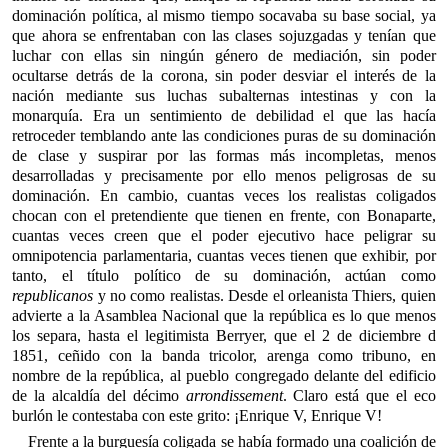
dominación política, al mismo tiempo socavaba su base social, ya
que ahora se enfrentaban con las clases sojuzgadas y tenían que
luchar con ellas sin ningún género de mediación, sin poder
ocultarse detrás de la corona, sin poder desviar el interés de la
nación mediante sus luchas subalternas intestinas y con la
monarquía. Era un sentimiento de debilidad el que las hacía
retroceder temblando ante las condiciones puras de su dominación
de clase y suspirar por las formas más incompletas, menos
desarrolladas y precisamente por ello menos peligrosas de su
dominación. En cambio, cuantas veces los realistas coligados
chocan con el pretendiente que tienen en frente, con Bonaparte,
cuantas veces creen que el poder ejecutivo hace peligrar su
omnipotencia parlamentaria, cuantas veces tienen que exhibir, por
tanto, el título político de su dominación, actúan como
republicanos
y no como realistas. Desde el orleanista Thiers, quien
advierte a la Asamblea Nacional que la república es lo que menos
los separa, hasta el legitimista Berryer, que el 2 de diciembre d
1851, ceñido con la banda tricolor, arenga como tribuno, en
nombre de la república, al pueblo congregado delante del edificio
de la alcaldía del décimo
arrondissement
. Claro está que el eco
burlón le contestaba con este grito: ¡Enrique V, Enrique V!
Frente a la burguesía coligada se había formado una coalición de