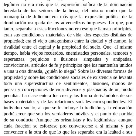
legítima no era más que la expresión política de la dominación
heredada de los señores de la tierra, del mismo modo que la
monarquía de Julio no era más que la expresión política de la
dominación usurpada de los advenedizos burgueses. Lo que, por
tanto, separaba a estas fracciones no era eso que llaman principios,
eran sus condiciones materiales de vida, dos especies distintas de
propiedad; era el viejo antagonismo entre la ciudad y el campo, la
rivalidad entre el capital y la propiedad del suelo. Que, al mismo
tiempo, había viejos recuerdos, enemistades personales, temores y
esperanzas, prejuicios e ilusiones, simpatías y antipatías,
convicciones, artículos de fe y principios que los mantenían unidos
a una u otra dinastía, ¿quién lo niega? Sobre las diversas formas de
propiedad y sobre las condiciones sociales de existencia se levanta
toda una superestructura de sentimientos, ilusiones, modos de
pensar y concepciones de vida diversos y plasmados de un modo
peculiar. La clase entera los crea y los forma derivándolos de sus
bases materiales y de las relaciones sociales correspondientes. El
individuo suelto, al que se le imbuye la tradición y la educación
podrá creer que son los verdaderos móviles y el punto de partida
de su conducta. Aunque los orleanistas y los legitimistas, aunque
cada fracción se esforzase pro convencerse a sí misma y por
convencer a la otra de que lo que las separaba era la lealtad a sus