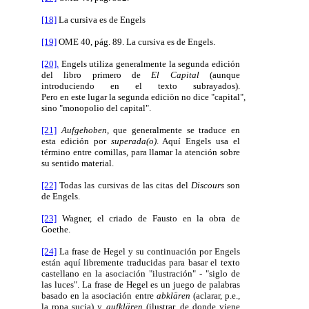
[18]
La cursiva es de Engels
[19]
OME 40, pág. 89. La cursiva es de Engels.
[20].
Engels utiliza generalmente la segunda edición
del libro primero de
El Capital
(aunque
introduciendo en el texto subrayados).
Pero en este lugar la segunda ediciön no dice "capital",
sino "monopolio del capital".
[21]
Aufgehoben
, que generalmente se traduce en
esta edición por
superada(o)
. Aquí Engels usa el
término entre comillas, para llamar la atención sobre
su sentido material.
[22]
Todas las cursivas de las citas del
Discours
son
de Engels.
[23]
Wagner, el criado de Fausto en la obra de
Goethe.
[24]
La frase de Hegel y su continuación por Engels
están aquí libremente traducidas para basar el texto
castellano en la asociación "ilustración" - "siglo de
las luces". La frase de Hegel es un juego de palabras
basado en la asociación entre
abklären
(aclarar, p.e.,
la ropa sucia) y
aufklären
(ilustrar, de donde viene