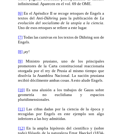
infinitesimal. Aparecen en el vol. 69 de OME.
[6]
En el Apéndice II se recoge retoques de Engels a
textos del
Anti-Dühring
para la publicación de
La
evolución del socialismo de la utopía a la ciencia
.
Uno de esos retoques se refiere a este lugar.
[7]
Todas las cursivas en los textos de Dühring son de
Engels.
[8]
¡ay!
[9]
Ministro prusiano, uno de los principales
promotores de la Carta constitucional reaccionaria
otorgada por el rey de Prusia al mismo tiempo que
disolvía la Asamblea Nacional. La nación prusiana
recibió dócilmente ambas cosas. A esto alude Engels.
[10]
Es una alusión a los trabajos de Gauss sobre
geometría no euclidiana y espacios
pluridimensionales.
[11]
Las cifras dadas por la ciencia de la época y
recogidas por Engels en este ejemplo son algo
inferiores a las hoy admitidas.
[12]
En la amplia hipótesis del científico y (sobre
todo) filósofo de la naturaleza Ernst Haeckel (1834-