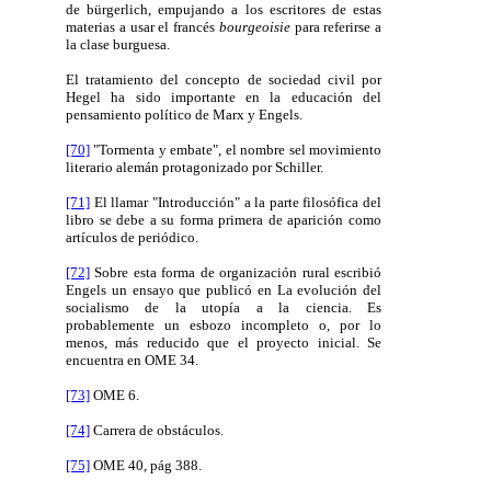
de bürgerlich, empujando a los escritores de estas
materias a usar el francés
bourgeoisie
para referirse a
la clase burguesa.
El tratamiento del concepto de sociedad civil por
Hegel ha sido importante en la educación del
pensamiento político de Marx y Engels.
[70]
"Tormenta y embate", el nombre sel movimiento
literario alemán protagonizado por Schiller.
[71]
El llamar "Introducción" a la parte filosófica del
libro se debe a su forma primera de aparición como
artículos de periódico.
[72]
Sobre esta forma de organización rural escribió
Engels un ensayo que publicó en La evolución del
socialismo de la utopía a la ciencia. Es
probablemente un esbozo incompleto o, por lo
menos, más reducido que el proyecto inicial. Se
encuentra en OME 34.
[73]
OME 6.
[74]
Carrera de obstáculos.
[75]
OME 40, pág 388.