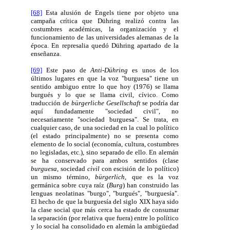
[68]
Esta alusión de Engels tiene por objeto una
campaña crítica que Dühring realizó contra las
costumbres académicas, la organización y el
funcionamiento de las universidades alemanas de la
época. En represalia quedó Dühring apartado de la
enseñanza.
[69]
Este paso de
Anti-Dühring
es unos de los
últimos lugares en que la voz "burguesa" tiene un
sentido ambiguo entre lo que hoy (1976) se llama
burgués y lo que se llama civil, cívico. Como
traducción de
bürgerliche Gesellschaft
se podría dar
aquí fundadamente "sociedad civil", no
necesariamente "sociedad burguesa". Se trata, en
cualquier caso, de una sociedad en la cual lo político
(el estado principalmente) no se presenta como
elemento de lo social (economía, cultura, costumbres
no legisladas, etc.), sino separado de ello. En alemán
se ha conservado para ambos sentidos (clase
burguesa
, sociedad
civil
con escisión de lo político)
un mismo término,
bürgerlich
, que es la voz
germánica sobre cuya raíz (
Burg
) han construido las
lenguas neolatinas "burgo", "burgués", "burguesía".
El hecho de que la burguesía del siglo XIX haya sido
la clase social que más cerca ha estado de consumar
la separación (por relativa que fuera) entre lo político
y lo social ha consolidado en alemán la ambigüedad