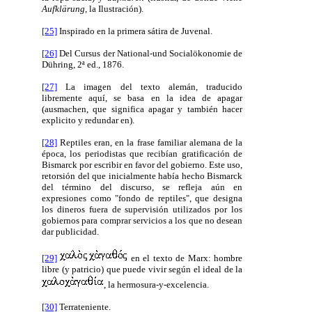
Aufklärung
, la Ilustración).
[25]
Inspirado en la primera sátira de Juvenal.
[26]
Del Cursus der National-und Socialökonomie de
Dühring, 2ª ed., 1876.
[27]
La imagen del texto alemán, traducido
libremente aquí, se basa en la idea de apagar
(ausmachen, que significa apagar y también hacer
explicito y redundar en).
[28]
Reptiles eran, en la frase familiar alemana de la
época, los periodistas que recibían gratificación de
Bismarck por escribir en favor del gobierno. Este uso,
retorsión del que inicialmente había hecho Bismarck
del término del discurso, se refleja aún en
expresiones como "fondo de reptiles", que designa
los dineros fuera de supervisión utilizados por los
gobiernos para comprar servicios a los que no desean
dar publicidad.
[29]
en el texto de Marx: hombre
libre (y patricio) que puede vivir según el ideal de la
, la hermosura-y-excelencia.
[30]
Terrateniente.