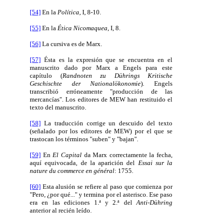
[54]
En la
Política
, I, 8-10.
[55]
En la
Ética Nicomaquea
, I, 8.
[56]
La cursiva es de Marx.
[57]
Ésta es la expresión que se encuentra en el
manuscrito dado por Marx a Engels para este
capítulo (
Randnoten zu Dührings Kritische
Geschischte der Nationalökonomie
). Engels
transcribió erróneamente "producción de las
mercancías". Los editores de MEW han restituido el
texto del manuscrito.
[58]
La traducción corrige un descuido del texto
(señalado por los editores de MEW) por el que se
trastocan los términos "suben" y "bajan".
[59]
En
El Capital
da Marx correctamente la fecha,
aquí equivocada, de la aparición del
Essai sur la
nature du commerce en général
: 1755.
[60]
Esta alusión se refiere al paso que comienza por
"Pero, ¿por qué..." y termina por el asterisco. Ese paso
era en las ediciones 1.ª y 2.ª del
Anti-Dühring
anterior al recién leído.