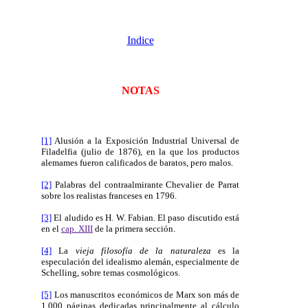
Indice
NOTAS
[1]
Alusión a la Exposición Industrial Universal de
Filadelfia (julio de 1876), en la que los productos
alemames fueron calificados de baratos, pero malos.
[2]
Palabras del contraalmirante Chevalier de Parrat
sobre los realistas franceses en 1796.
[3]
El aludido es H. W. Fabian. El paso discutido está
en el
cap. XIII
de la primera sección.
[4]
La
vieja filosofía de la naturaleza
es la
especulación del idealismo alemán, especialmente de
Schelling, sobre temas cosmológicos.
[5]
Los manuscritos económicos de Marx son más de
1.000 páginas dedicadas principalmente al cálculo