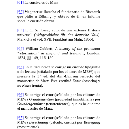
[61]
La cursiva es de Marx.
[62]
Wagener se llamaba el funcionario de Bismarck
que pidió a Dühring, y obtuvo de él, un informe
sobre la cuestión obrera.
[63]
F. C. Schlosser, autor de una extensa Historia
universal (
Weltgeschichte für das deutsche Volk
).
Marx cita el vol. XVII, Frankfurt am Main, 1855).
[64]
William Cobbett,
A history of the protestant
"reformation" in England and Ireland
..., London,
1824, §§ 149, 116, 130.
[65]
En la traducción se corrige un error de tipografía
o de lectura (señalado por los editores de MEW) que
presenta la 3.ª ed. del
Anti-Dühring
respecto del
manuscrito de Marx. Éste escribió
Ernte
(cosecha) y
no
Rente
(renta).
[66]
Se corrige el error (señalado por los editores de
MEW)
Grundeigentum
(propiedad inmobiliaria) por
Grundeigentümer
(terratenientes), que es lo que trae
el manuscrito de Marx.
[67]
Se corrige el error (señalado por los editores de
MEW)
Berechnung
(cálculo, cuenta) por
Bewegung
(movimiento).