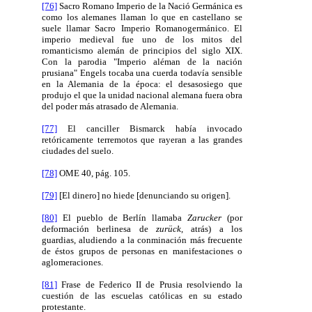
[76]
Sacro Romano Imperio de la Nació Germánica es
como los alemanes llaman lo que en castellano se
suele llamar Sacro Imperio Romanogermánico. El
imperio medieval fue uno de los mitos del
romanticismo alemán de principios del siglo XIX.
Con la parodia "Imperio aléman de la nación
prusiana" Engels tocaba una cuerda todavía sensible
en la Alemania de la época: el desasosiego que
produjo el que la unidad nacional alemana fuera obra
del poder más atrasado de Alemania.
[77]
El canciller Bismarck había invocado
retóricamente terremotos que rayeran a las grandes
ciudades del suelo.
[78]
OME 40, pág. 105.
[79]
[El dinero] no hiede [denunciando su origen].
[80]
El pueblo de Berlín llamaba
Zarucker
(por
deformación berlinesa de
zurück
, atrás) a los
guardias, aludiendo a la conminación más frecuente
de éstos grupos de personas en manifestaciones o
aglomeraciones.
[81]
Frase de Federico II de Prusia resolviendo la
cuestión de las escuelas católicas en su estado
protestante.