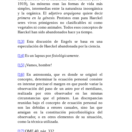
1919), las móneras eran las formas de vida más
simples, intermedias entre la naturaleza inoorgánica
y la orgánica. El adjetivo
arquígona
quiere decir
primera en la génesis
. Protistos eran para Haeckel
seres vivos primigenios no clasificables ni como
vegetales ni como animales. Todos esos conceptos de
Haeckel han sido abandonados hace ya tiempo.
[13]
Esta discusión de Engels se basa en una
especulación de Haeckel abandonada por la ciencia.
[14]
Es un lapsus por
fisiológicamente
.
[15]
¡Vamos, hombre!
[16]
En astronomía, que es donde se originó el
concepto, determinar la ecuación personal consiste
en intentar precisar el margen en que puede variar la
observación del paso de un astro por el meridiano,
realizada por otro observador en las mismas
circunstancias que el primero. Las discrepancias
reunidas bajo el concepto de ecuación personal no
son las debidas a errores casuales, sino las que
arraigan en la constitución psicofisiológica del
observador, o en otros elementos de su situación,
como la técnica utilizada.
[17]
OME 40, pág. 332.