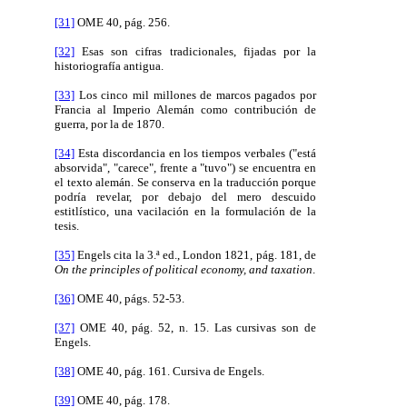
[31]
OME 40, pág. 256.
[32]
Esas son cifras tradicionales, fijadas por la
historiografía antigua.
[33]
Los cinco mil millones de marcos pagados por
Francia al Imperio Alemán como contribución de
guerra, por la de 1870.
[34]
Esta discordancia en los tiempos verbales ("está
absorvida", "carece", frente a "tuvo") se encuentra en
el texto alemán. Se conserva en la traducción porque
podría revelar, por debajo del mero descuido
estitlístico, una vacilación en la formulación de la
tesis.
[35]
Engels cita la 3.ª ed., London 1821, pág. 181, de
On the principles of political economy, and taxation
.
[36]
OME 40, págs. 52-53.
[37]
OME 40, pág. 52, n. 15. Las cursivas son de
Engels.
[38]
OME 40, pág. 161. Cursiva de Engels.
[39]
OME 40, pág. 178.