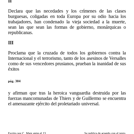
II
Declara que las necedades y los crímenes de las clases
burguesas, coligadas en toda Europa por su odio hacia los
trabajadores, han condenado la vieja sociedad a la muerte,
sean las que sean las formas de gobierno, monárquicas o
republicanas.
III
Proclama que la cruzada de todos los gobiernos contra la
Internacional y el terrorismo, tanto de los asesinos de Versalles
como de sus vencedores prusianos, prueban la inanidad de sus
éxitos
pág. 304
y afirman que tras la heroica vanguardia destruida por las
fuerzas mancomunadas de Thiers y de Guillermo se encuentra
el amenazante ejército del proletariado universal.
Escrito por C. Marx entre el 13
Se publica de acuerdo con el texto