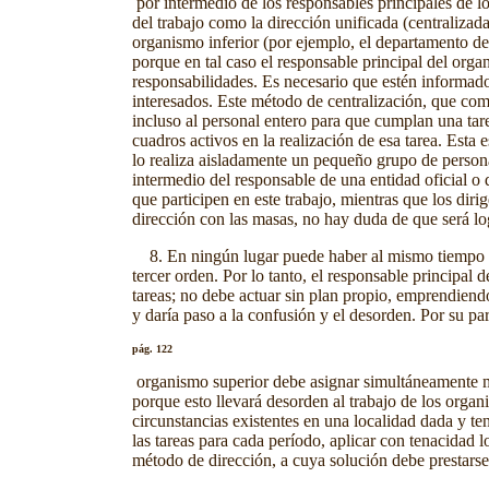
por intermedio de los responsables principales de l
del trabajo como la dirección unificada (centraliz
organismo inferior (por ejemplo, el departamento de
porque en tal caso el responsable principal del organ
responsabilidades. Es necesario que estén informado
interesados. Este método de centralización, que comb
incluso al personal entero para que cumplan una tar
cuadros activos en la realización de esa tarea. Esta
lo realiza aisladamente un pequeño grupo de persona
intermedio del responsable de una entidad oficial o 
que participen en este trabajo, mientras que los diri
dirección con las masas, no hay duda de que será log
8. En ningún lugar puede haber al mismo tiempo mu
tercer orden. Por lo tanto, el responsable principal d
tareas; no debe actuar sin plan propio, emprendiendo
y daría paso a la confusión y el desorden. Por su pa
pág. 122
organismo superior debe asignar simultáneamente much
porque esto llevará desorden al trabajo de los organi
circunstancias existentes en una localidad dada y te
las tareas para cada período, aplicar con tenacidad lo
método de dirección, a cuya solución debe prestarse a