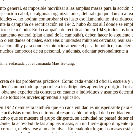
to general, es imposible movilizar a las amplias masas para la acción. 
jecución cabal, en algunas organizaciones, del trabajo que llaman a real
tidades --, no podrán comprobar si es justo ese llamamiento ni enriquec
ante la campaña de rectificación en 1942, hubo éxitos allí donde se em
plicó este método. En la campaña de rectificación en 1943, todos los bu
mamiento general (plan anual de la campaña), deben hacer lo siguiente a f
o entidades oficiales, escuelas o unidades militares cercanas; realizar
cación allí y para conocer minuciosamente el pasado político, característ
 muchos tampoco) de su personal, y además, orientar personalmente a
ina, redactada por el camarada Mao Tse-tung.
creta de los problemas prácticos. Como cada entidad oficial, escuela y u
además un método que permite a los dirigentes aprender y dirigir al mis
e obtenga experiencia concreta en cuanto a individuos y asuntos determ
s de todos los niveles aprendan a aplicarlo.
n 1942 demuestra también que en cada entidad es indispensable para el 
ctivistas reunidos en torno al responsable principal de la entidad en c
ctivo que se muestre el grupo dirigente, su actividad no pasará de ser e
stante, la actividad de las amplias masas, sin un fuerte grupo dirigent
orrecta, ni elevarse a un alto nivel. En cualquier lugar, las masas están 