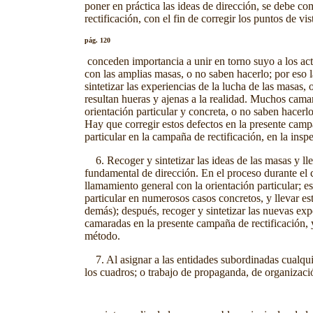
poner en práctica las ideas de dirección, se debe co
rectificación, con el fin de corregir los puntos de 
pág. 120
conceden importancia a unir en torno suyo a los act
con las amplias masas, o no saben hacerlo; por eso
sintetizar las experiencias de la lucha de las masas,
resultan hueras y ajenas a la realidad. Muchos cam
orientación particular y concreta, o no saben hacerl
Hay que corregir estos defectos en la presente campa
particular en la campaña de rectificación, en la insp
6. Recoger y sintetizar las ideas de las masas y llev
fundamental de dirección. En el proceso durante el c
llamamiento general con la orientación particular; e
particular en numerosos casos concretos, y llevar e
demás); después, recoger y sintetizar las nuevas exp
camaradas en la presente campaña de rectificación, y
método.
7. Al asignar a las entidades subordinadas cualquie
los cuadros; o trabajo de propaganda, de organizaci