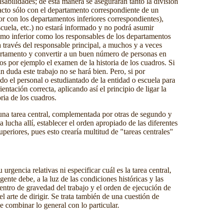
sabilidades; de esta manera se asegurarán tanto la división
acto sólo con el departamento correspondiente de un
or con los departamentos inferiores correspondientes),
escuela, etc.) no estará informado y no podrá asumir
smo inferior como los responsables de los departamentos
a través del responsable principal, a muchos y a veces
partamento y convertir a un buen número de personas en
os por ejemplo el examen de la historia de los cuadros. Si
duda este trabajo no se hará bien. Pero, si por
do el personal o estudiantado de la entidad o escuela para
ntación correcta, aplicando así el principio de ligar la
ria de los cuadros.
na tarea central, complementada por otras de segundo y
a lucha allí, establecer el orden apropiado de las diferentes
periores, pues esto crearía multitud de "tareas centrales"
gencia relativas ni especificar cuál es la tarea central,
gente debe, a la luz de las condiciones históricas y las
centro de gravedad del trabajo y el orden de ejecución de
el arte de dirigir. Se trata también de una cuestión de
e combinar lo general con lo particular.