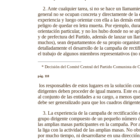
2. Ante cualquier tarea, si no se hace un llamamien
general no se ocupan concreta y directamente de la e
experiencia y luego orientar con ella a las demás en
peligro de quedar en letra muerta. Por ejemplo, dur
orientación particular, y no los hubo donde no se a
y de prefectura del Partido, además de lanzar un lla
muchos), sean departamentos de su propio organismo 
detalladamente el desarrollo de la campaña de rectifi
el trabajo de algunos miembros representativos (no
* Decisión del Comité Central del Partido Comunista de Ch
pág. 118
los responsables de estos lugares en la solución con
dirigentes deben proceder de igual manera. Este es 
al conjunto de las entidades a su cargo, a menos qu
debe ser generalizado para que los cuadros dirigente
3. La experiencia de la campaña de rectificación e
grupo dirigente compuesto de un pequeño número de a
las amplias masas participantes en la campaña. Por a
la liga con la actividad de las amplias masas. No ob
por mucho tiempo, ni desarrollarse en una dirección c