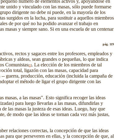
o al pequeño número de elementos activos y, apoyándose en
ente unido y vinculado con las masas, sólo puede formarse
grupo dirigente no debe ni puede, en la mayoría de los
tas surgidos en la lucha, para sustituir a aquellos miembros
ales de por qué no ha podido avanzar el trabajo en
 las masas y siempre sano. Si en una escuela de un centenar
pág. 119
ctivos, rectos y sagaces entre los profesores, empleados y
fábricas y aldeas, sean grandes o pequeñas, lo que indica
idos Comunistas
. La elección de los miembros de tal
[
1
]
voción total, ligazón con las masas,
capacidad para
es -- guerra, producción, educación (incluida la campaña de
 adoptar el método de ligar el grupo dirigente con las
s masas, a las masas". Esto significa recoger las ideas
tizadas) para luego llevarlas a las masas, difundirlas y
 de las masas la justeza de esas ideas. Luego, hay que
ente, de modo que las ideas se tornan cada vez más justas,
ber relaciones correctas, la concepción de que las ideas
as para que perseveren en ellas, y la concepción de que, al