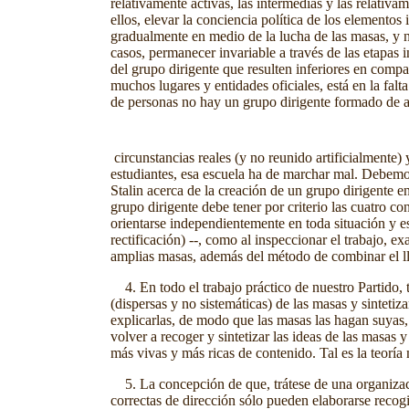
relativamente activas, las intermedias y las relativ
ellos, elevar la conciencia política de los element
gradualmente en medio de la lucha de las masas, y n
casos, permanecer invariable a través de las etapas i
del grupo dirigente que resulten inferiores en comp
muchos lugares y entidades oficiales, está en la fal
de personas no hay un grupo dirigente formado de a
circunstancias reales (y no reunido artificialmente
estudiantes, esa escuela ha de marchar mal. Debemos 
Stalin acerca de la creación de un grupo dirigente e
grupo dirigente debe tener por criterio las cuatro co
orientarse independientemente en toda situación y es
rectificación) --, como al inspeccionar el trabajo, ex
amplias masas, además del método de combinar el lla
4. En todo el trabajo práctico de nuestro Partido, t
(dispersas y no sistemáticas) de las masas y sintetiza
explicarlas, de modo que las masas las hagan suyas, 
volver a recoger y sintetizar las ideas de las masas 
más vivas y más ricas de contenido. Tal es la teoría
5. La concepción de que, trátese de una organizació
correctas de dirección sólo pueden elaborarse recogi