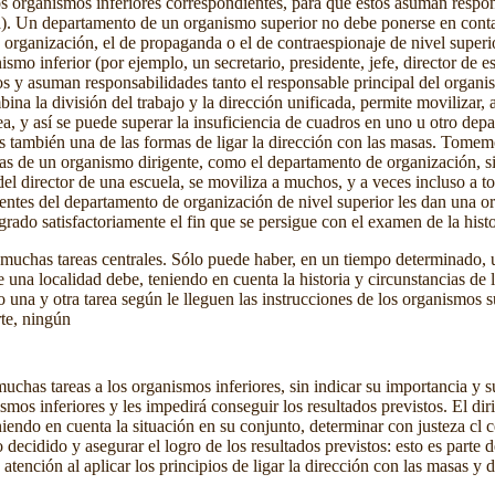
os organismos inferiores correspondientes, para que éstos asuman respon
ada). Un departamento de un organismo superior no debe ponerse en cont
 organización, el de propaganda o el de contraespionaje de nivel superi
ismo inferior (por ejemplo, un secretario, presidente, jefe, director de 
s y asuman responsabilidades tanto el responsable principal del organi
ina la división del trabajo y la dirección unificada, permite movilizar, 
ea, y así se puede superar la insuficiencia de cuadros en uno u otro de
 es también una de las formas de ligar la dirección con las masas. Tomem
s de un organismo dirigente, como el departamento de organización, sin 
del director de una escuela, se moviliza a muchos, y a veces incluso a to
gentes del departamento de organización de nivel superior les dan una orie
rado satisfactoriamente el fin que se persigue con el examen de la histo
chas tareas centrales. Sólo puede haber, en un tiempo determinado, u
e una localidad debe, teniendo en cuenta la historia y circunstancias de l
 una y otra tarea según le lleguen las instrucciones de los organismos su
rte, ningún
as tareas a los organismos inferiores, sin indicar su importancia y su ur
smos inferiores y les impedirá conseguir los resultados previstos. El diri
niendo en cuenta la situación en su conjunto, determinar con justeza cl 
 decidido y asegurar el logro de los resultados previstos: esto es parte d
tención al aplicar los principios de ligar la dirección con las masas y d