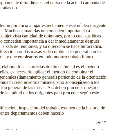
ampliamente difundidas en el curso de la actual campaña de
maradas no
den importancia a ligar estrechamente este núcleo dirigente
masas. Muchos camaradas no conceden importancia a
subjetivista cantidad de opiniones, por lo cual sus ideas
y no conceden importancia a dar inmediatamente después
la sala de reuniones, y su dirección se hace burocrática.
 dirección con las masas y de combinar lo general con lo
én hay que emplearlos en todo nuestro trabajo futuro.
 elaborar ideas correctas de dirección: tal es el método
ellas, es necesario aplicar el método de combinar el
generales (llamamiento general) partiendo de la orientación
emos hacerlo nosotros mismos, sino aconsejárselo a los
tación general de las masas. Así deben proceder nuestros
e la aptitud de los dirigentes para proceder según este
ficación, inspección del trabajo, examen de la historia de
erentes departamentos deben hacerlo
pág. 121