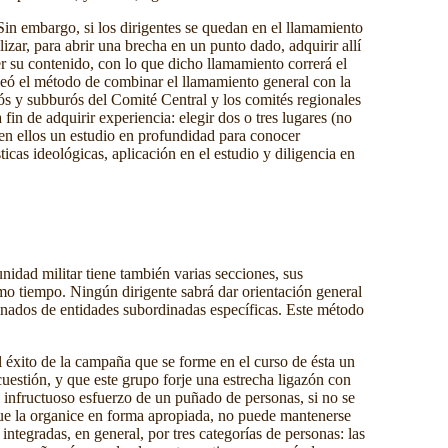
Sin embargo, si los dirigentes se quedan en el llamamiento
izar, para abrir una brecha en un punto dado, adquirir allí
er su contenido, con lo que dicho llamamiento correrá el
pleó el método de combinar el llamamiento general con la
rós y subburós del Comité Central y los comités regionales
in de adquirir experiencia: elegir dos o tres lugares (no
 en ellos un estudio en profundidad para conocer
icas ideológicas, aplicación en el estudio y diligencia en
nidad militar tiene también varias secciones, sus
mo tiempo. Ningún dirigente sabrá dar orientación general
inados de entidades subordinadas específicas. Este método
éxito de la campaña que se forme en el curso de ésta un
uestión, y que este grupo forje una estrecha ligazón con
l infructuoso esfuerzo de un puñado de personas, si no se
e que la organice en forma apropiada, no puede mantenerse
integradas, en general, por tres categorías de personas: las