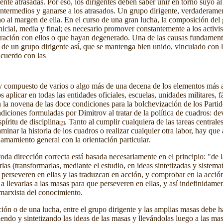
amente atrasadas. Por eso, los dirigentes deben saber unir en torno suy
os intermedios y ganarse a los atrasados. Un grupo dirigente, verdaderam
o al margen de ella. En el curso de una gran lucha, la composición del 
nicial, media y final; es necesario promover constantemente a los activis
aración con ellos o que hayan degenerado. Una de las causas fundament
ta de un grupo dirigente así, que se mantenga bien unido, vinculado con
cuerdo con las
) y compuesto de varios o algo más de una decena de los elementos más a
aplicar en todas las entidades oficiales, escuelas, unidades militares, 
n la novena
de las doce condiciones para la bolchevización de los Part
ndiciones formuladas por Dimitrov al tratar de la política de cuadros: de
píritu de disciplina
. Tanto al cumplir cualquiera de las tareas central
[
2
]
aminar la historia de los cuadros o realizar cualquier otra labor, hay que
mamiento general con la orientación particular.
oda dirección correcta está basada necesariamente en el principio: "de la
rlas (transformarlas, mediante el estudio, en ideas sintetizadas y sistema
perseveren en ellas y las traduzcan en acción, y comprobar en la acción
y a llevarlas a las masas para que perseveren en ellas, y así indefinidam
 marxista del conocimiento.
n o de una lucha, entre el grupo dirigente y las amplias masas debe ha
endo y sintetizando las ideas de las masas y llevándolas luego a las mas