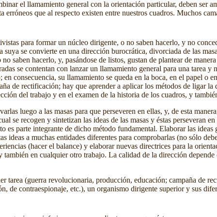
mbinar el llamamiento general con la orientación particular, deben ser 
vista erróneos que al respecto existen entre nuestros cuadros. Muchos ca
ivistas para formar un núcleo dirigente, o no saben hacerlo, y no conce
 la suya se convierte en una dirección burocrática, divorciada de las 
 o no saben hacerlo, y, pasándose de listos, gustan de plantear de manera 
aradas se contentan con lanzar un llamamiento general para una tarea 
o; en consecuencia, su llamamiento se queda en la boca, en el papel o en 
ña de rectificación; hay que aprender a aplicar los métodos de ligar la
ección del trabajo y en el examen de la historia de los cuadros, y tambi
arlas luego a las masas para que perseveren en ellas, y, de esta manera,
ual se recogen y sintetizan las ideas de las masas y éstas perseveran en 
sto es parte integrante de dicho método fundamental. Elaborar las ideas 
stas ideas a muchas entidades diferentes para comprobarlas (no sólo deb
eriencias (hacer el balance) y elaborar nuevas directrices para la orien
 también en cualquier otro trabajo. La calidad de la dirección depende d
r tarea (guerra revolucionaria, producción, educación; campaña de recti
ón, de contraespionaje, etc.), un organismo dirigente superior y sus dif