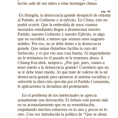
hecho salir de sus nidos a estas hormigas chinas.
pág. 391
En Hungría, la democracia grande desquició de entrada
al Partido, al Gobierno y al ejército. En China, esto no
podrá ocurrir. Que la embestida de unos cuantos
mozuelos estudiantes llegue a desmoronar nuestro
Partido, nuestro Gobierno y nuestro Ejército, es algo
que no sucederá, a menos que seamos unos tragones
inútiles. Por eso, no se debe temer a la democracia
grande. Que surjan disturbios facilita la cura del
furúnculo, y es por eso una cosa buena. Al imperialismo
no le temíamos en el pasado ni le tememos ahora. A
Chiang Kai-shek, tampoco. ¿Por qué, pues, vamos a
tener miedo a la democracia grande? Considero que no
se le debe tener miedo. Al que trate de valerse de la tal
democracia grande para oponerse al sistema socialista y
subvertir la dirección ejercida por el Partido Comunista,
le aplicaremos la dictadura del proletariado.
En el problema de los intelectuales se aprecia
actualmente una desviación: El énfasis está puesto más
en su acomodamiento que en su remodelación,
empeñando muchos esfuerzos en lo uno y pocos en lo
otro. Una vez introducida la política de "Que se abran