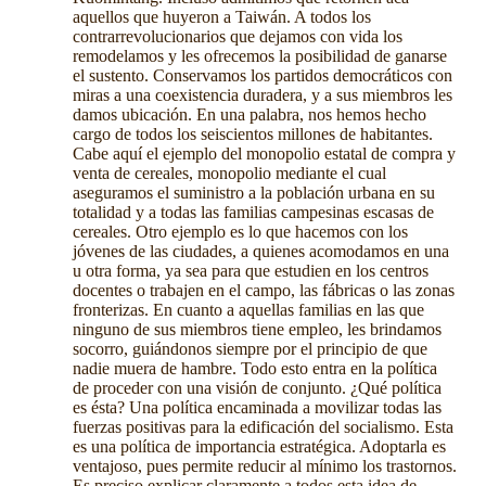
aquellos que huyeron a Taiwán. A todos los
contrarrevolucionarios que dejamos con vida los
remodelamos y les ofrecemos la posibilidad de ganarse
el sustento. Conservamos los partidos democráticos con
miras a una coexistencia duradera, y a sus miembros les
damos ubicación. En una palabra, nos hemos hecho
cargo de todos los seiscientos millones de habitantes.
Cabe aquí el ejemplo del monopolio estatal de compra y
venta de cereales, monopolio mediante el cual
aseguramos el suministro a la población urbana en su
totalidad y a todas las familias campesinas escasas de
cereales. Otro ejemplo es lo que hacemos con los
jóvenes de las ciudades, a quienes acomodamos en una
u otra forma, ya sea para que estudien en los centros
docentes o trabajen en el campo, las fábricas o las zonas
fronterizas. En cuanto a aquellas familias en las que
ninguno de sus miembros tiene empleo, les brindamos
socorro, guiándonos siempre por el principio de que
nadie muera de hambre. Todo esto entra en la política
de proceder con una visión de conjunto. ¿Qué política
es ésta? Una política encaminada a movilizar todas las
fuerzas positivas para la edificación del socialismo. Esta
es una política de importancia estratégica. Adoptarla es
ventajoso, pues permite reducir al mínimo los trastornos.
Es preciso explicar claramente a todos esta idea de