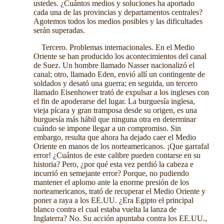
ustedes. ¿Cuántos medios y soluciones ha aportado
cada una de las provincias y departamentos centrales?
Agotemos todos los medios posibles y las dificultades
serán superadas.
Tercero. Problemas internacionales. En el Medio
Oriente se han producido los acontecimientos del canal
de Suez. Un hombre llamado Nasser nacionalizó el
canal; otro, llamado Eden, envió allí un contingente de
soldados y desató una guerra; en seguida, un tercero
llamado Eisenhower trató de expulsar a los ingleses con
el fin de apoderarse del lugar. La burguesía inglesa,
vieja pícara y gran tramposa desde su origen, es una
burguesía más hábil que ninguna otra en determinar
cuándo se impone llegar a un compromiso. Sin
embargo, resulta que ahora ha dejado caer el Medio
Oriente en manos de los norteamericanos. ¡Que garrafal
error! ¿Cuántos de este calibre pueden contarse en su
historia? Pero, ¿por qué esta vez perdió la cabeza e
incurrió en semejante error? Porque, no pudiendo
mantener el aplomo ante la enorme presión de los
norteamericanos, trató de recuperar el Medio Oriente y
poner a raya a los EE.UU. ¿Era Egipto el principal
blanco contra el cual estaba vuelta la lanza de
Inglaterra? No. Su acción apuntaba contra los EE.UU.,