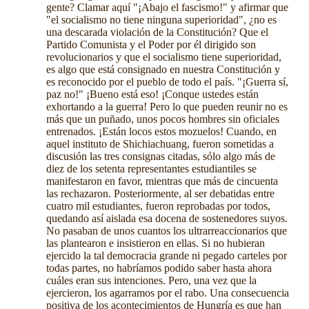
gente? Clamar aquí "¡Abajo el fascismo!" y afirmar que
"el socialismo no tiene ninguna superioridad", ¿no es
una descarada violación de la Constitución? Que el
Partido Comunista y el Poder por él dirigido son
revolucionarios y que el socialismo tiene superioridad,
es algo que está consignado en nuestra Constitución y
es reconocido por el pueblo de todo el país. "¡Guerra sí,
paz no!" ¡Bueno está eso! ¡Conque ustedes están
exhortando a la guerra! Pero lo que pueden reunir no es
más que un puñado, unos pocos hombres sin oficiales
entrenados. ¡Están locos estos mozuelos! Cuando, en
aquel instituto de Shichiachuang, fueron sometidas a
discusión las tres consignas citadas, sólo algo más de
diez de los setenta representantes estudiantiles se
manifestaron en favor, mientras que más de cincuenta
las rechazaron. Posteriormente, al ser debatidas entre
cuatro mil estudiantes, fueron reprobadas por todos,
quedando así aislada esa docena de sostenedores suyos.
No pasaban de unos cuantos los ultrarreaccionarios que
las plantearon e insistieron en ellas. Si no hubieran
ejercido la tal democracia grande ni pegado carteles por
todas partes, no habríamos podido saber hasta ahora
cuáles eran sus intenciones. Pero, una vez que la
ejercieron, los agarramos por el rabo. Una consecuencia
positiva de los acontecimientos de Hungría es que han