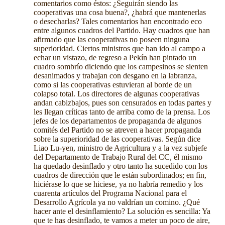
comentarios como éstos: ¿Seguirán siendo las
cooperativas una cosa buena?, ¿habrá que mantenerlas
o desecharlas? Tales comentarios han encontrado eco
entre algunos cuadros del Partido. Hay cuadros que han
afirmado que las cooperativas no poseen ninguna
superioridad. Ciertos ministros que han ido al campo a
echar un vistazo, de regreso a Pekín han pintado un
cuadro sombrío diciendo que los campesinos se sienten
desanimados y trabajan con desgano en la labranza,
como si las cooperativas estuvieran al borde de un
colapso total. Los directores de algunas cooperativas
andan cabizbajos, pues son censurados en todas partes y
les llegan críticas tanto de arriba como de la prensa. Los
jefes de los departamentos de propaganda de algunos
comités del Partido no se atreven a hacer propaganda
sobre la superioridad de las cooperativas. Según dice
Liao Lu-yen, ministro de Agricultura y a la vez subjefe
del Departamento de Trabajo Rural del CC, él mismo
ha quedado desinflado y otro tanto ha sucedido con los
cuadros de dirección que le están subordinados; en fin,
hiciérase lo que se hiciese, ya no habría remedio y los
cuarenta artículos del Programa Nacional para el
Desarrollo Agrícola ya no valdrían un comino. ¿Qué
hacer ante el desinflamiento? La solución es sencilla: Ya
que te has desinflado, te vamos a meter un poco de aire,