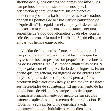
sueldos de algunos cuadros son demasiado altos y los
campesinos no miran esto con buenos ojos, la
orientación general que inspira sus opiniones es
inadecuada y su línea básica, incorrecta. Esos cuadros
critican las políticas de nuestro Partido calificando de
"izquierdista" la seguida en el campo y de derechista la
aplicada en la ciudad. China, no obstante tener una
superficie de 9.600.000 kilómetros cuadrados, consta
sólo de dos zonas: la rural y la urbana. Según ellos, en
ambas nos hemos equivocado.
Al tildar de "izquierdista" nuestra política para el
campo, aquellos cuadros aluden al hecho de que los
ingresos de los campesinos son pequeños e inferiores a
los de los obreros. Aquí se impone analizar las cosas, y
no juzgarlas con el simple criterio de los ingresos. Es un
hecho que, en general, los ingresos de los obreros son
mayores que los de los campesinos; pero aquéllos
producen más valor que éstos y gastan más en satisfacer
sus necesidades de subsistencia. El mejoramiento de las
condiciones de vida de los campesinos tiene que
alcanzarse principalmente por medio de sus propios
esfuerzos aplicados al incremento de la producción. El
gobierno, a su vez, les brinda enérgica ayuda
construyendo obras hidráulicas, concediéndoles