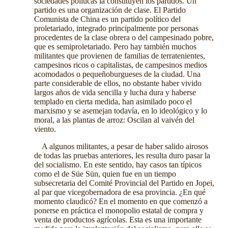
sociedades políticas la constituyen los partidos. Un
partido es una organización de clase. El Partido
Comunista de China es un partido político del
proletariado, integrado principalmente por personas
procedentes de la clase obrera o del campesinado pobre,
que es semiproletariado. Pero hay también muchos
militantes que provienen de familias de terratenientes,
campesinos ricos o capitalistas, de campesinos medios
acomodados o pequeñoburgueses de la ciudad. Una
parte considerable de ellos, no obstante haber vivido
largos años de vida sencilla y lucha dura y haberse
templado en cierta medida, han asimilado poco el
marxismo y se asemejan todavía, en lo ideológico y lo
moral, a las plantas de arroz: Oscilan al vaivén del
viento.
A algunos militantes, a pesar de haber salido airosos
de todas las pruebas anteriores, les resulta duro pasar la
del socialismo. En este sentido, hay casos tan típicos
como el de Süe Sün, quien fue en un tiempo
subsecretaria del Comité Provincial del Partido en Jopei,
al par que vicegobernadora de esa provincia. ¿En qué
momento claudicó? En el momento en que comenzó a
ponerse en práctica el monopolio estatal de compra y
venta de productos agrícolas. Esta es una importante