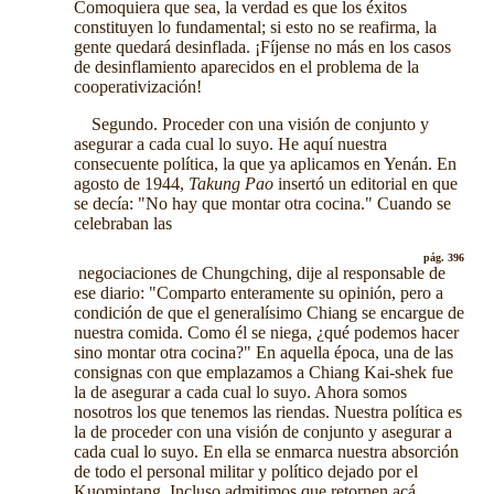
Comoquiera que sea, la verdad es que los éxitos
constituyen lo fundamental; si esto no se reafirma, la
gente quedará desinflada. ¡Fíjense no más en los casos
de desinflamiento aparecidos en el problema de la
cooperativización!
Segundo. Proceder con una visión de conjunto y
asegurar a cada cual lo suyo. He aquí nuestra
consecuente política, la que ya aplicamos en Yenán. En
agosto de 1944,
Takung Pao
insertó un editorial en que
se decía: "No hay que montar otra cocina." Cuando se
celebraban las
pág. 396
negociaciones de Chungching, dije al responsable de
ese diario: "Comparto enteramente su opinión, pero a
condición de que el generalísimo Chiang se encargue de
nuestra comida. Como él se niega, ¿qué podemos hacer
sino montar otra cocina?" En aquella época, una de las
consignas con que emplazamos a Chiang Kai-shek fue
la de asegurar a cada cual lo suyo. Ahora somos
nosotros los que tenemos las riendas. Nuestra política es
la de proceder con una visión de conjunto y asegurar a
cada cual lo suyo. En ella se enmarca nuestra absorción
de todo el personal militar y político dejado por el
Kuomintang. Incluso admitimos que retornen acá