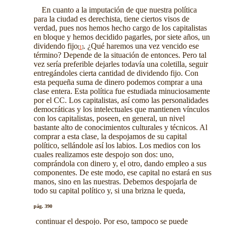
En cuanto a la imputación de que nuestra política
para la ciudad es derechista, tiene ciertos visos de
verdad,
pues nos hemos hecho cargo de los capitalistas
en bloque y hemos decidido pagarles, por siete años, un
dividendo fijo
. ¿Qué haremos una vez vencido ese
[
1
]
término? Depende de la situación de entonces. Pero tal
vez sería preferible dejarles todavía una coletilla, seguir
entregándoles cierta cantidad de dividendo fijo. Con
esta pequeña suma de dinero podemos comprar a una
clase entera. Esta política fue estudiada minuciosamente
por el CC. Los capitalistas, así como las personalidades
democráticas y los intelectuales que mantienen vínculos
con los capitalistas, poseen, en general, un nivel
bastante alto de conocimientos culturales y técnicos. Al
comprar a esta clase, la despojamos de su capital
político, sellándole así los labios. Los medios con los
cuales realizamos este despojo son dos: uno,
comprándola con dinero y, el otro, dando empleo a sus
componentes. De este modo, ese capital no estará en sus
manos, sino en las nuestras. Debemos despojarla de
todo su capital político y, si una brizna le queda,
pág. 390
continuar el despojo. Por eso, tampoco se puede