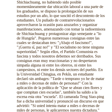
Shichiachuang, no habiendo sido posible
momentáneamente dar ubicación laboral a una parte de
los graduados, se dispuso la prolongación de sus
estudios por un año, lo que suscitó el descontento de los
estudiantes. Un puñado de contrarrevolucionarios
aprovecharon la ocasión para azuzarlos y organizar
manifestaciones, amenazando con tomar la radioemisora
de Shichiachuang y protagonizar algo semejante a "lo
de Hungría". Pegaron numerosas consignas entre las
cuales se destacaban tres: "¡Abajo el fascismo!",
"¡Guerra sí, paz no!" y "El socialismo no tiene ninguna
superioridad." Según ellos, el Partido Comunista es
fascista y todos nosotros debemos ser derribados. Sus
consignas eran muy reaccionarias y no despertaron
simpatía alguna ni entre los obreros, ni entre los
campesinos, ni entre los demás sectores del pueblo. En
la Universidad Chingjua, en Pekín, un estudiante
declaró sin ambages: "Tarde o temprano yo he de matar
a miles o decenas de miles de personas!" Con la
aplicación de la política de "Que se abran cien flores y
que compitan cien escuelas", también ha salido a la
escena esta otra "escuela". El camarada Teng Siao-ping
fue a dicha universidad y pronunció un discurso en que
advirtió: "Si usted intenta matar a miles o decenas de
miles de personas, le aplicaremos nuestra dictadura."