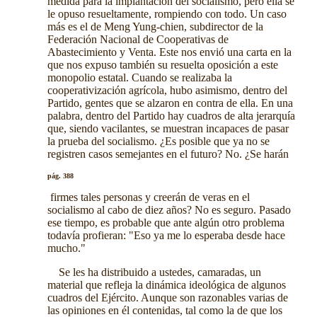
medida para la implantación del socialismo, pero ella se
le opuso resueltamente, rompiendo con todo. Un caso
más es el de Meng Yung-chien, subdirector de la
Federación Nacional de Cooperativas de
Abastecimiento y Venta. Este nos envió una carta en la
que nos expuso también su resuelta oposición a este
monopolio estatal. Cuando se realizaba la
cooperativización agrícola, hubo asimismo, dentro del
Partido, gentes que se alzaron en contra de ella. En una
palabra, dentro del Partido hay cuadros de alta jerarquía
que, siendo vacilantes, se muestran incapaces de pasar
la prueba del socialismo. ¿Es posible que ya no se
registren casos semejantes en el futuro? No. ¿Se harán
pág. 388
firmes tales personas y creerán de veras en el
socialismo al cabo de diez años? No es seguro. Pasado
ese tiempo, es probable que ante algún otro problema
todavía profieran: "Eso ya me lo esperaba desde hace
mucho."
Se les ha distribuido a ustedes, camaradas, un
material que refleja la dinámica ideológica de algunos
cuadros del Ejército. Aunque son razonables varias de
las opiniones en él contenidas, tal como la de que los