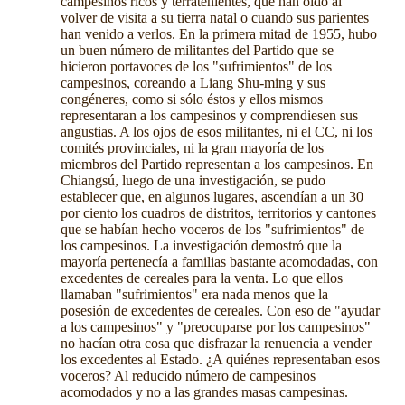
campesinos ricos y terratenientes, que han oído al
volver de visita a su tierra natal o cuando sus parientes
han venido a verlos. En la primera mitad de 1955, hubo
un buen número de militantes del Partido que se
hicieron portavoces de los "sufrimientos" de los
campesinos, coreando a Liang Shu-ming y sus
congéneres, como si sólo éstos y ellos mismos
representaran a los campesinos y comprendiesen sus
angustias. A los ojos de esos militantes, ni el CC, ni los
comités provinciales, ni la gran mayoría de los
miembros del Partido representan a los campesinos. En
Chiangsú, luego de una investigación, se pudo
establecer que, en algunos lugares, ascendían a un 30
por ciento los cuadros de distritos, territorios y cantones
que se habían hecho voceros de los "sufrimientos" de
los campesinos. La investigación demostró que la
mayoría pertenecía a familias bastante acomodadas, con
excedentes de cereales para la venta. Lo que ellos
llamaban "sufrimientos" era nada menos que la
posesión de excedentes de cereales. Con eso de "ayudar
a los campesinos" y "preocuparse por los campesinos"
no hacían otra cosa que disfrazar la renuencia a vender
los excedentes al Estado. ¿A quiénes representaban esos
voceros? Al reducido número de campesinos
acomodados y no a las grandes masas campesinas.