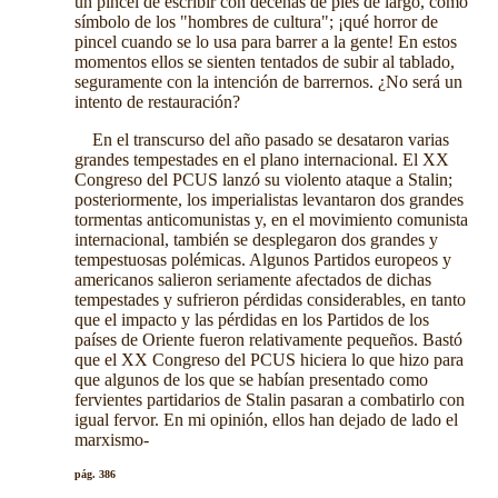
un pincel de escribir con decenas de pies de largo, como
símbolo de los "hombres de cultura"; ¡qué horror de
pincel cuando se lo usa para barrer a la gente! En estos
momentos ellos se sienten tentados de subir al tablado,
seguramente con la intención de barrernos. ¿No será un
intento de restauración?
En el transcurso del año pasado se desataron varias
grandes tempestades en el plano internacional. El XX
Congreso del PCUS lanzó su violento ataque a Stalin;
posteriormente, los imperialistas levantaron dos grandes
tormentas anticomunistas y, en el movimiento comunista
internacional, también se desplegaron dos grandes y
tempestuosas polémicas. Algunos Partidos europeos y
americanos salieron seriamente afectados de dichas
tempestades y sufrieron pérdidas considerables, en tanto
que el impacto y las pérdidas en los Partidos de los
países de Oriente fueron relativamente pequeños. Bastó
que el XX Congreso del PCUS hiciera lo que hizo para
que algunos de los que se habían presentado como
fervientes partidarios de Stalin pasaran a combatirlo con
igual fervor. En mi opinión, ellos han dejado de lado el
marxismo-
pág. 386