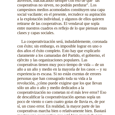
adversos, machacando siempre con eso de que "las
cooperativas no sirven, no podrán perdurar". Los
campesinos medios acomodados constituyen una capa
social vacilante; en el presente, recrudece su aspiración
a la explotación individual, y algunos de ellos quieren
retirarse de las cooperativas. El vendaval que sopla
entre nuestros cuadros es reflejo de lo que piensan estas
clases y capas sociales.
La cooperativización será, indudablemente, coronada
con éxito; sin embargo, es imposible lograr en uno o
dos años el éxito completo. Esto hay que explicarlo
claramente a los camaradas del Partido, el gobierno, el
ejército y las organizaciones populares. Las
cooperativas tienen muy poco tiempo de vida -- de un
año a un año y medio en la mayoría de los casos -- y su
experiencia es escasa. Si no están exentas de errores
personas que han consagrado toda su vida a la
revolución, ¿cómo puede exigirse que los que llevan
sólo un año o año y medio dedicados a la
cooperativización no cometan ni el más leve error? Eso
de descalificar la cooperativización apenas sopla un
poco de viento o caen cuatro gotas de lluvia es, de por
sí, un craso error. En realidad, la mayor parte de las
cooperativas marcha bien o relativamente bien. Bastará