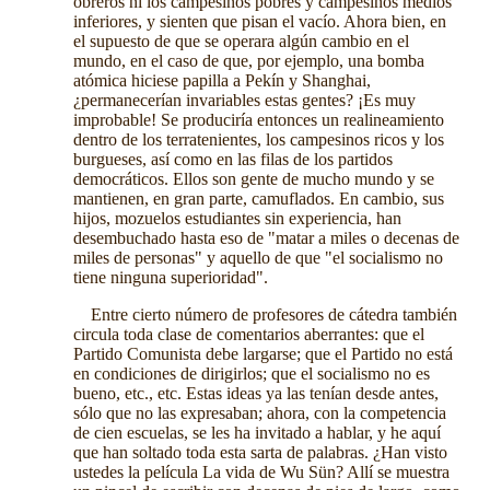
obreros ni los campesinos pobres y campesinos medios
inferiores, y sienten que pisan el vacío. Ahora bien, en
el supuesto de que se operara algún cambio en el
mundo, en el caso de que, por ejemplo, una bomba
atómica hiciese papilla a Pekín y Shanghai,
¿permanecerían invariables estas gentes? ¡Es muy
improbable! Se produciría entonces un realineamiento
dentro de los terratenientes, los campesinos ricos y los
burgueses, así como en las filas de los partidos
democráticos. Ellos son gente de mucho mundo y se
mantienen, en gran parte, camuflados. En cambio, sus
hijos, mozuelos estudiantes sin experiencia, han
desembuchado hasta eso de "matar a miles o decenas de
miles de personas" y aquello de que "el socialismo no
tiene ninguna superioridad".
Entre cierto número de profesores de cátedra también
circula toda clase de comentarios aberrantes: que el
Partido Comunista debe largarse; que el Partido no está
en condiciones de dirigirlos; que el socialismo no es
bueno, etc., etc. Estas ideas ya las tenían desde antes,
sólo que no las expresaban; ahora, con la competencia
de cien escuelas, se les ha invitado a hablar, y he aquí
que han soltado toda esta sarta de palabras. ¿Han visto
ustedes la película La vida de Wu Sün? Allí se muestra