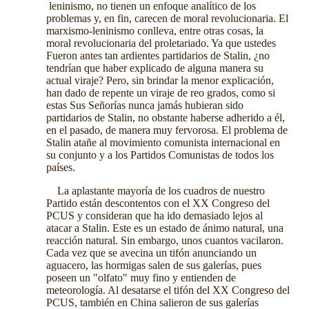
leninismo, no tienen un enfoque analítico de los
problemas y, en fin, carecen de moral revolucionaria. El
marxismo-leninismo conlleva, entre otras cosas, la
moral revolucionaria del proletariado. Ya que ustedes
Fueron antes tan ardientes partidarios de Stalin, ¿no
tendrían que haber explicado de alguna manera su
actual viraje? Pero, sin brindar la menor explicación,
han dado de repente un viraje de reo grados, como si
estas Sus Señorías nunca jamás hubieran sido
partidarios de Stalin, no obstante haberse adherido a él,
en el pasado, de manera muy fervorosa. El problema de
Stalin atañe al movimiento comunista internacional en
su conjunto y a los Partidos Comunistas de todos los
países.
La aplastante mayoría de los cuadros de nuestro
Partido están descontentos con el XX Congreso del
PCUS y consideran que ha ido demasiado lejos al
atacar a Stalin. Este es un estado de ánimo natural, una
reacción natural. Sin embargo, unos cuantos vacilaron.
Cada vez que se avecina un tifón anunciando un
aguacero, las hormigas salen de sus galerías, pues
poseen un "olfato" muy fino y entienden de
meteorología. Al desatarse el tifón del XX Congreso del
PCUS, también en China salieron de sus galerías