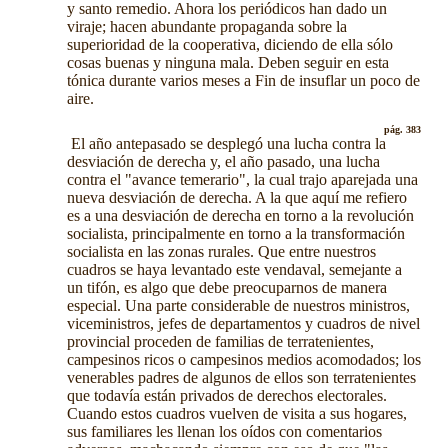
y santo remedio. Ahora los periódicos han dado un
viraje; hacen abundante propaganda sobre la
superioridad de la cooperativa, diciendo de ella sólo
cosas buenas y ninguna mala. Deben seguir en esta
tónica durante varios meses a Fin de insuflar un poco de
aire.
pág. 383
El año antepasado se desplegó una lucha contra la
desviación de derecha y, el año pasado, una lucha
contra el "avance temerario", la cual trajo aparejada una
nueva desviación de derecha. A la que aquí me refiero
es a una desviación de derecha en torno a la revolución
socialista, principalmente en torno a la transformación
socialista en las zonas rurales. Que entre nuestros
cuadros se haya levantado este vendaval, semejante a
un tifón, es algo que debe preocuparnos de manera
especial. Una parte considerable de nuestros ministros,
viceministros, jefes de departamentos y cuadros de nivel
provincial proceden de familias de terratenientes,
campesinos ricos o campesinos medios acomodados; los
venerables padres de algunos de ellos son terratenientes
que todavía están privados de derechos electorales.
Cuando estos cuadros vuelven de visita a sus hogares,
sus familiares les llenan los oídos con comentarios