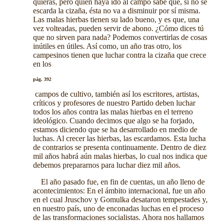
quieras, pero quien haya ido al campo sabe que, si no se
escarda la cizaña, ésta no va a disminuir por sí misma.
Las malas hierbas tienen su lado bueno, y es que, una
vez volteadas, pueden servir de abono. ¿Cómo dices tú
que no sirven para nada? Podemos convertirlas de cosas
inútiles en útiles. Así como, un año tras otro, los
campesinos tienen que luchar contra la cizaña que crece
en los
pág. 392
campos de cultivo, también así los escritores, artistas,
críticos y profesores de nuestro Partido deben luchar
todos los años contra las malas hierbas en el terreno
ideológico. Cuando decimos que algo se ha forjado,
estamos diciendo que se ha desarrollado en medio de
luchas. Al crecer las hierbas, las escardamos. Esta lucha
de contrarios se presenta continuamente. Dentro de diez
mil años habrá aún malas hierbas, lo cual nos indica que
debemos prepararnos para luchar diez mil años.
El año pasado fue, en fin de cuentas, un año lleno de
acontecimientos: En el ámbito internacional, fue un año
en el cual Jruschov y Gomulka desataron tempestades y,
en nuestro país, uno de enconadas luchas en el proceso
de las transformaciones socialistas. Ahora nos hallamos