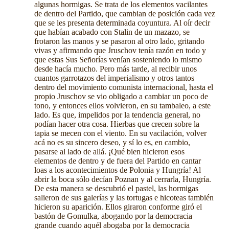
algunas hormigas. Se trata de los elementos vacilantes
de dentro del Partido, que cambian de posición cada vez
que se les presenta determinada coyuntura. Al oír decir
que habían acabado con Stalin de un mazazo, se
frotaron las manos y se pasaron al otro lado, gritando
vivas y afirmando que Jruschov tenía razón en todo y
que estas Sus Señorías venían sosteniendo lo mismo
desde hacía mucho. Pero más tarde, al recibir unos
cuantos garrotazos del imperialismo y otros tantos
dentro del movimiento comunista internacional, hasta el
propio Jruschov se vio obligado a cambiar un poco de
tono, y entonces ellos volvieron, en su tambaleo, a este
lado. Es que, impelidos por la tendencia general, no
podían hacer otra cosa. Hierbas que crecen sobre la
tapia se mecen con el viento. En su vacilación, volver
acá no es su sincero deseo, y sí lo es, en cambio,
pasarse al lado de allá. ¡Qué bien hicieron esos
elementos de dentro y de fuera del Partido en cantar
loas a los acontecimientos de Polonia y Hungría! Al
abrir la boca sólo decían Poznan y al cerrarla, Hungría.
De esta manera se descubrió el pastel, las hormigas
salieron de sus galerías y las tortugas e hicoteas también
hicieron su aparición. Ellos giraron conforme giró el
bastón de Gomulka, abogando por la democracia
grande cuando aquél abogaba por la democracia