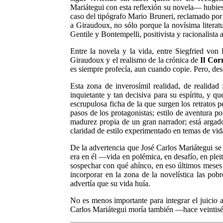
Mariátegui con esta reflexión su novela— hubie
caso del tipógrafo Mario Bruneri, reclamado por d
a Giraudoux, no sólo porque la novísima literat
Gentile y Bontempelli, positivista y racionalista
Entre la novela y la vida, entre Siegfried von 
Giraudoux y el realismo de la crónica de
Il Cor
es siempre profecía, aun cuando copie. Pero, des
Esta zona de inverosímil realidad, de realida
inquietante y tan decisiva para su espíritu, y q
escrupulosa ficha de la que surgen los retratos pe
pasos de los protagonistas; estilo de aventura po
madurez propia de un gran narrador; está argado
claridad de estilo experimentado en temas de vida
De la advertencia que José Carlos Mariátegui se
era en él —vida en polémica, en desafío, en plei
sospechar con qué ahínco, en eso últimos meses d
incorporar en la zona de la novelística las p
advertía que su vida huía.
No es menos importante para integrar el juicio 
Carlos Mariátegui moría también —hace veintiséi