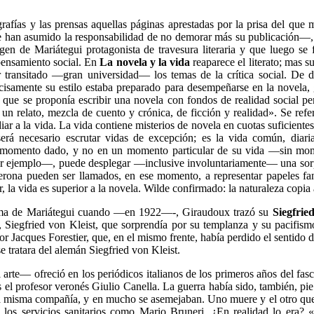
ografías y las prensas aquellas páginas aprestadas por la prisa del q
que han asumido la responsabilidad de no demorar más su publicación—, 
magen de Mariátegui protagonista de travesura literaria y que luego
 pensamiento social. En
La novela y la vida
reaparece el literato; mas 
 transitado —gran universidad— los temas de la crítica social. De d
ecisamente su estilo estaba preparado para desempeñarse en la novela
 que se proponía escribir una novela con fondos de realidad social pe
a un relato, mezcla de cuento y crónica, de ficción y realidad». Se ref
iar a la vida. La vida contiene misterios de novela en cuotas suficiente
erá necesario escrutar vidas de excepción; es la vida común, diari
 momento dado, y no en un momento particular de su vida —sin mome
 ejemplo—, puede desplegar —inclusive involuntariamente— una sorpr
Verona pueden ser llamados, en ese momento, a representar papeles fan
r, la vida es superior a la novela. Wilde confirmado: la naturaleza copia a
tema de Mariátegui cuando —en 1922—-, Giraudoux trazó su
Siegfried
Siegfried von Kleist, que sorprendía por su templanza y su pacifismo
ritor Jacques Forestier, que, en el mismo frente, había perdido el sentid
se tratara del alemán Siegfried von Kleist.
rte— ofreció en los periódicos italianos de los primeros años del fasci
es el profesor veronés Giulio Canella. La guerra había sido, también, p
 la misma compañía, y en mucho se asemejaban. Uno muere y el otro qu
 los servicios sanitarios como Mario Bruneri. ¿En realidad lo era? 