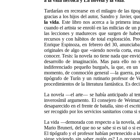
a la vida heroica y La novela y la vida
.
Tardarían en recrearse en el milagro de las tip
gracias a los hijos del autor, Sandro y Javier, 
la vida
. Este libro nos acerca a la primera i
cuando el artista se enroló en las milicias de un
las lecciones y madureces que surgen de haber
recursos y con hábitos de total exploración. Pr
Enrique Espinoza, en febrero del 30, anunciaba
originales de algo que «siendo novela corta, er
conocer. Tesis: la novela no tiene nada que envid
desarrollo de imaginación. Mas para ello no s
indiferenciado pequeño burgués, la que, en un
momento, de conmoción general —la guerra, por
tipógrafo de Turín y un rutinario profesor de 
procedimientos de la literatura fantástica. Es deci
La novela —el arte— se había anticipado al 
inverosímil argumento. El consejero de Weimar, 
desaparecido en el frente de batalla, sino el esc
ser recogido por los servicios sanitarios coma si 
La vida —demorada con respecto a la novela, al a
Mario Bruneri, del que no se sabe si es tal o si 
El tipógrafo y el profesor habían pertenecido a
sigue viviendo sin saber quién es? Lo recogen