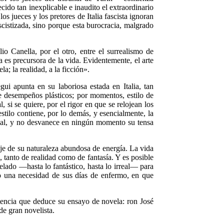
ido tan inexplicable e inaudito el extraordinario
s jueces y los pretores de Italia fascista ignoran
cistizada, sino porque esta burocracia, malgrado
io Canella, por el otro, entre el surrealismo de
es precursora de la vida. Evidentemente, el arte
; la realidad, a la ficción».
i apunta en su laboriosa estada en Italia, tan
 de desempeños plásticos; por momentos, estilo de
, si se quiere, por el rigor en que se relojean los
estilo contiene, por lo demás, y esencialmente, la
ocial, y no desvanece en ningún momento su tensa
je de su naturaleza abundosa de energía. La vida
 tanto de realidad como de fantasía. Y es posible
elado —hasta lo fantástico, hasta lo irreal— para
o una necesidad de sus días de enfermo, en que
rtencia que deduce su ensayo de novela: ron José
de gran novelista.