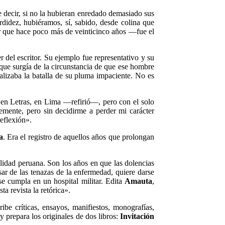
 decir, si no la hu­bieran enredado demasiado sus
idez, hubiéramos, sí, sabido, desde colina que
tir que hace poco más de veinticinco años —fue el
 del escritor. Su ejemplo fue representativo y su
que surgía de la circunstancia de que ese hombre
lizaba la batalla de su pluma impaciente. No es
 en Letras, en Lima —refirió—, pero con el solo
emente, pero sin decidirme a perder mi carácter
reflexión».
a
. Era el registro de aquellos años que prolongan
lidad peruana. Son los años en que las dolencias
r de las tenazas de la enfermedad, quiere darse
e cumpla en un hospital militar. Edita
Amauta
,
a revista la retórica».
ibe críticas, ensayos, manifiestos, monografías,
y prepara los originales de dos libros:
Invitación