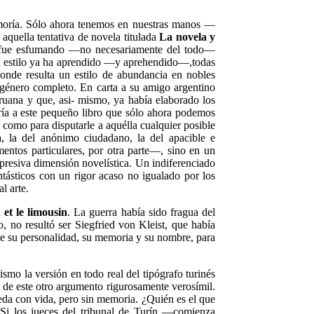
ue moría. Sólo ahora tenemos en nuestras manos —
aquella tentativa de novela titulada
La novela y
 se fue esfumando —no necesariamente del todo—
su estilo ya ha aprendido —y aprehendido—,todas
onde resulta un estilo de abundancia en nobles
, género completo. En carta a su amigo argentino
ruana y que, asi- mismo, ya había elaborado los
ería a este pequeño libro que sólo ahora podemos
s como para disputarle a aquélla cualquier posible
a, la del anónimo ciudadano, la del apacible e
ntos particulares, por otra parte—, sino en un
esiva dimensión novelística. Un indiferenciado
tásticos con un rigor acaso no igualado por los
l arte.
 et le limousin
. La guerra había sido fragua del
, no resultó ser Siegfried von Kleist, que había
o de su personalidad, su memoria y su nombre, para
smo la versión en todo real del tipógrafo turinés
ie de este otro argumento rigurosamente verosímil.
eda con vida, pero sin memoria. ¿Quién es el que
«Si los jueces del tribunal de Turín —comienza