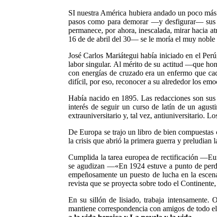
SI nuestra América hubiera andado un poco más ap
pasos como para demorar —y desfigurar— sus ma
permanece, por ahora, inescalada, mirar hacia at
16 de de abril del 30— se le moría el muy noble 
José Carlos Mariátegui había iniciado en el Perú
labor singular. Al mérito de su actitud —que ho
con energías de cruzado era un enfermo que cad
difícil, por eso, reconocer a su alrededor los em
Había nacido en 1895. Las redacciones son sus 
interés de seguir un curso de latín de un agus
extrauniversitario y, tal vez, antiuniversitario.
De Europa se trajo un libro de bien compuestas
la crisis que abrió la primera guerra y preludian
Cumplida la tarea europea de rectificación —Eur
se agudizan —«En 1924 estuve a punto de perder
empeñosamente un puesto de lucha en la escena 
revista que se proyecta sobre todo el Continente
En su sillón de lisiado, trabaja intensamente. 
mantiene correspondencia con amigos de todo el mu