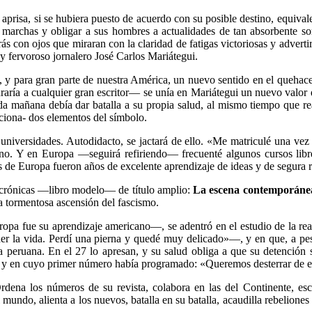
risa, si se hubiera puesto de acuerdo con su posible destino, equivale
rchas y obligar a sus hombres a actualidades de tan absorbente sord
rás con ojos que miraran con la claridad de fatigas victoriosas y adver
y fervoroso jornalero José Carlos Mariátegui.
, y para gran parte de nuestra América, un nuevo sentido en el quehacer
nraría a cualquier gran escritor— se unía en Mariátegui un nuevo valor 
a mañana debía dar batalla a su propia salud, al mismo tiempo que rea
ociona- dos elementos del símbolo.
universidades. Autodidacto, se jactará de ello. «Me matriculé una vez
tino. Y en Europa —seguirá refiriendo— frecuenté algunos cursos libr
 Los de Europa fueron años de excelente aprendizaje de ideas y de segura 
 crónicas —libro modelo— de título amplio:
La escena contemporáne
 la tormentosa ascensión del fascismo.
opa fue su aprendizaje americano—, se adentró en el estudio de la rea
 la vida. Perdí una pierna y quedé muy delicado»—, y en que, a pesa
peruana. En el 27 lo apresan, y su salud obliga a que su detención s
, y en cuyo primer número había programado: «Queremos desterrar de est
Ordena los números de su revista, colabora en las del Continente, escr
ndo, alienta a los nuevos, batalla en su batalla, acaudilla rebeliones 