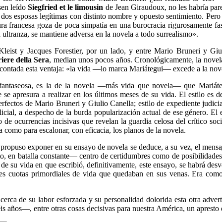
sen leído
Siegfried et le limousin
de Jean Giraudoux, no les habría parec
os esposas legítimas con distinto nombre y opuesto sentimiento. Pero lo
ura francesa goza de poca simpatía en una burocracia rigurosamente fas
 a ultranza, se mantiene adversa en la novela a todo surrealismo».
Kleist y Jacques Forestier, por un lado, y entre Mario Bruneri y Giul
riere della Sera
, median unos pocos años. Cronológicamente, la novela 
contada esta ventaja: «la vida —lo marca Mariátegui— excede a la novela
d fantaseosa, es la de la novela —más vida que novela— que Mariátegu
ue se apresura a realizar en los últimos meses de su vida. El estilo es
rfectos de Mario Bruneri y Giulio Canella; estilo de expediente judicial
licial, a despecho de la burda popularización actual de ese género. El 
 de ocurrencias incisivas que revelan la guardia celosa del crítico s
 como para escalonar, con eficacia, los planos de la novela.
 propuso exponer en su ensayo de novela se deduce, a su vez, el mensa
to, en batalla constante— centro de certidumbres como de posibilidades,
e su vida en que escribió, definitivamente, este ensayo, se habrá desv
obres cuotas primordiales de vida que quedaban en sus venas. Era com
acerca de su labor esforzada y su personalidad dolorida esta otra adve
s años—, entre otras cosas decisivas para nuestra América, un apresto 