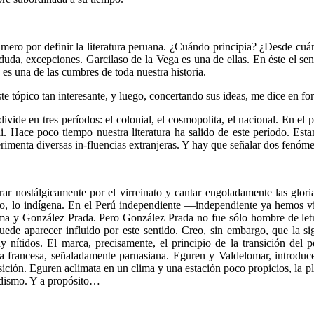
ro por definir la literatura peruana. ¿Cuándo principia? ¿Desde cuán
duda, excepciones. Garcilaso de la Vega es una de ellas. En éste el sen
 es una de las cumbres de toda nuestra historia.
e tópico tan interesante, y luego, concertando sus ideas, me dice en fo
 divide en tres períodos: el colonial, el cosmopolita, el nacional. En el
poli. Hace poco tiempo nuestra literatura ha salido de este período. Es
perimenta diversas in-fluencias extranjeras. Y hay que señalar dos fenóme
r nostálgicamente por el virreinato y cantar engoladamente las glori
o, lo indígena. En el Perú independiente —independiente ya hemos vi
lma y González Prada. Pero González Prada no fue sólo hombre de letras
uede aparecer influido por este sentido. Creo, sin embargo, que la si
uy nítidos. El marca, precisamente, el principio de la transición del 
ia francesa, señaladamente parnasiana. Eguren y Valdelomar, introduce
nsición. Eguren aclimata en un clima y una estación poco propicios, la p
ldismo. Y a propósito…