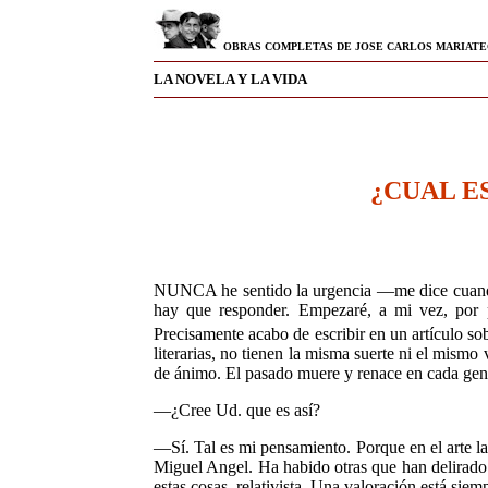
OBRAS COMPLETAS DE JOSE CARLOS MARIATE
LA NOVELA Y LA VIDA
¿CUAL E
NUNCA he sentido la urgencia —me dice cuando l
hay que responder. Empezaré, a mi vez, por pl
Precisamente acabo de escribir en un artículo s
literarias, no tienen la mis­ma suerte ni el mism
de ánimo. El pa­sado muere y renace en cada gener
—¿Cree Ud. que es así?
—Sí. Tal es mi pensamiento. Porque en el arte la
Miguel Angel. Ha habido otras que han delirado p
estas cosas, relativista. Una valoración está sie