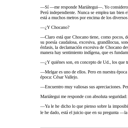
—Sí —me responde Mariátegui—. Yo considero
Perú independiente. Nunca se emplea tan bien 
está a muchos metros por encima de los diversos P
—¿Y Chocano?
—Claro está que Chocano tiene, como pocos, dere
su poesía caudalosa, excesiva, grandílocua, so
énfasis, la declamación excesiva de Chocano de
manera hay sentimiento indí­gena, que es fundame
—¿Y quiénes son, en concepto de Ud., los que tr
—Melgar es uno de ellos. Pero en nues­tra época
época: César Vallejo.
—Encuentro muy valiosas sus aprecia­ciones. Pero
Mariátegui me responde con absoluta seguridad:
—Ya le he dicho lo que pienso sobre la imposibil
le he dado, está el juicio que en su pregunta —