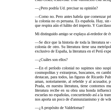
—¿Pero podría Ud. precisar su opinión?
—Como no. Pero antes habría que co­menzar prime
la colonia no es peruana. Es española. Hay, sin 
que respira aún el hálito del imperio. Y Garcilaso
Mi distinguido amigo se explaya al-rededor de ést
—Se dice que la historia de toda la li­teratura se
colonia de otro. Su literatura tie­ne una metró
exclusivo de España, la litera­tura en el Perú ex
—¿Cuáles son ellos?
—En el período colonial no supimos sino suspira
cosmopolitas y extranjeras, buscamos, en cambi
destacan, para todos, las figuras de Ricardo Pa
aman, notoriamente, al rebelde y al acusador, p
Prada, en nuestra literatura, tiene contornos m
literatura recibe en su obra una honda influenc
escuelas no españolas, concurriendo así a la tra
nos aporta un poco de d'annunzianismo y de wi
—¿A propósito de Valdelomar?