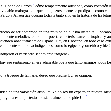
3
 al Conde de Lemos,
cómo temperamento artístico y como vocación liter
el vocablo malogrado —que tan generosamente se prodiga— como cuan
ardo y Aliaga que ocupan todavía tanto sitio en la historia de las letras
cho de ser nombrado en una revisión de nuestra literatura. Chocano es
noramente melódica, como una poesía característicamente tropical y au
scienden absolutamente de España. Hay en Chocano, en todo caso exube
ntalmente sobrio. Lo indígena es, como lo egipcio, geomé­trico y hierát
adujeron el verdadero senti­miento indígena?
 hay ese sentimiento en ese ad­mirable poeta que tanto amamos todos lo
, a trueque de fatigarle, deseo que precise Ud. su opinión.
idad de una valoración absoluta. Yo no soy un experto en nuestra histori
4
la pregunta es un pretexto—sustancialmente me pide Ud.