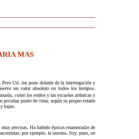
ARIA MAS
Pero Ud. me pone delante de la interro­gación y
nserve un valor absoluto en todos los tiempos.
ntasía, como los estilos y las escue­las artísticas y
su peculiar punto de vista, según su propio estado
y bajas.
as, muy precisas. Ha habido épocas enamo­radas de
centistas, por ejemplo, la nuestra. Soy, pues, en