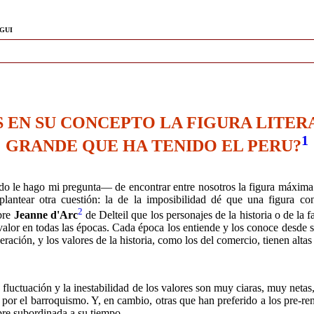
GUI
S EN SU CONCEPTO LA FIGURA LITER
1
GRANDE QUE HA TENIDO EL PERU?
e hago mi pregunta— de en­contrar entre nosotros la figura máxima. 
antear otra cuestión: la de la imposibilidad dé que una figura co
2
obre
Jeanne d'Arc
de Del­teil que los personajes de la historia o de la fa
o valor en todas las épocas. Cada época los entiende y los co­noce desde 
ación, y los valores de la historia, como los del comercio, tienen altas 
 fluctuación y la inestabilidad de los valores son muy ciaras, muy net
or el barroquismo. Y, en cambio, otras que han preferido a los pre-rena
mpre subordinada a su tiempo.