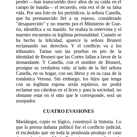
perder —han transcurrido doce años de su caída en el
campo de batalla— ­el recuerdo, esta vez el de su falsa
vida. Por una foto en los periódicos, la señora Canella,
que ha permanecido fiel a su esposo, considerado
"desa­parecido" y no muerto por el Ministerio de Gue­
rra, identifica a su marido. Se realiza la entre­vista y el
maestro encuentra su legítima perso­nalidad. Cuando se
ha hecho la felicidad, apa­rece la señora Bruneri
reclamando sus derechos. Y el conflicto va a los
tribunales. Tantas son las pruebas en pro de la
identidad de Bruneri que las Cortes fallan a favor de la
demandante. Y Canella, con el nombre de Bruneri,
prosigue su verdadera vida: al lado de la fiel señora
Canella, en su hogar, con sus libros y en su casa de la
romántica Verona. Sin embargo, los hijos que ten­ga
con su legítima esposa serán espúreos, no po­drá
reclamar sus cátedras en el liceo y para la sociedad, no
obstante estar en el sitio que le co­rresponde, será un
usurpador.
CUATRO EVASIONES
Mariátegui, copio es lógico, construyó la his­toria. Lo
que la prensa italiana publicó fue el conflicto judicial,
el escándalo que en toda la península produjo el caso