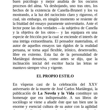
buen psicólogo y mejor analista de los oscuros
procesos del alma. Va deshojando, uno tras otro, los
hechos de la existencia de Canella-Bruneri y los va
mostrando, a la luz del raciocinio claro y riguroso, el
cual, sin embargo, en ningún momento se resiente de
la frialdad del ensayo puramente universitario. Ante el
lector pone las dos verdades —la subjetiva de Canella
y la objetiva de los otros— y las equipara en una
especie de fricción por la cual se enciende el interés de
una intriga extraordinaria. El pensador materialista, el
autor de aquellos ensayos tan rígidos de la realidad
peruana, se torna aquí flexible, irónico, desenvuelto,
libre en extremo. Esta faz de la personalidad de
Mariátegui denuncia, como antes se dijo, que la
inclinación inicial del escritor hacia las letras se
mantuvo siempre viva y vigente.
EL PROPIO ESTILO
En vísperas casi de la celebración del XXV
aniversario de la muerte de José Carlos Mariátegui, la
publicación de
La Novela y la Vida
constituye un
homenaje que era indispensable. A sus libros de
sociólogo se viene a añadir éste que tan bien une la
enorme y esencial cultura de su autor con la agilidad