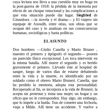
cuya lectura nos lleva a una cuestión muy en boga en
la post-guerra de 1918: la pérdida de la memoria por
efecto de un choque emocional y las complicaciones a
que esta situación puede dar lugar.
Siegfried
de
Giraudoux —la novela y el drama— y El viajero sin
equipaje de Anouilh, entre otras, son obras que se
ocupan del caso y lo analizan en sus consecuencias
humanas, sociológicas y hasta políticas.
EL ASUNTO
Dos hombres —Giulio Canella y Mario Bruner ,
maestro el primero y tipógrafo el segundo— poseen
un parecido físico excepcional. Les toca intervenir en
la misma batalla. Allí muere el segundo y es herido
gravemente el primero. Llevado éste al hospital de
sangre, luego de varios días de estarse debatiendo
entre la vida y la muerte, es identificado por un
soldado como el obrero Mario Bruneri. Canella, que
ha perdido la memoria, adopta esta personalidad.
Recupera­do al fin, se incorpora a la vida de Bruneri, la
acepta sin protestas y toma una mujer, un ho­gar y un
oficio que no le corresponden. Hay algo, sin embargo,
que lo impele a la huida. Tras de cometer una fechoría,
viaja a Milán. Allí tiene un accidente. Y vuelve a