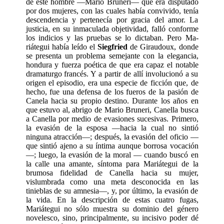
de este hombre —Mario Bruneri— que era disputado
por dos mujeres, con las cuales había convivido, tenía
descenden­cia y pertenecía por gracia del amor. La
justicia, en su inmaculada objetividad, falló conforme
los indicios y las pruebas se lo dictaban. Pero Ma­
riátegui había leído el
Siegfried
de Giraudoux, donde
se presenta un problema semejante con la elegancia,
hondura y fuerza poética de que era capaz el notable
dramaturgo francés. Y a partir de allí involucionó a su
origen el episodio, era una especie de ficción que, de
hecho, fue una defensa de los fueros de la pasión de
Canela hacia su propio destino. Durante los años en
que estuvo al, abrigo de Mario Bruneri, Canella busca
a Canella por medio de evasiones sucesivas. Primero,
la evasión de la esposa —hacia la cual no sintió
ninguna atracción—; después, la evasión del oficio —
que sintió ajeno a su íntima aunque borrosa vocación
—; luego, la evasión de la moral — cuando buscó en
la calle una amante, síntoma para Mariátegui de la
brumosa fidelidad de Canella hacia su mujer,
vislumbrada como una meta desconocida en las
tinieblas de su amnesia—, y, por último, la evasión de
la vida. En la descripción de estas cuatro fugas,
Mariátegui no sólo muestra su dominio del género
novelesco, sino, principalmente, su incisivo poder dé