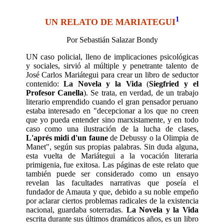
1
UN RELATO DE MARIATEGUI
Por Sebastián Salazar Bondy
UN caso policial, lleno de implicaciones psicológicas
y sociales, sirvió al múltiple y penetrante talento de
José Carlos Mariátegui para crear un libro de seductor
contenido:
La Novela y la Vida
(
Siegfried y el
Profesor Canella
). Se trata, en verdad, de un trabajo
literario emprendido cuando el gran pensador peruano
estaba interesado en "decepcionar a los que no creen
que yo pueda entender sino marxistamente, y en todo
caso como una ilustración de la lucha de clases,
L'aprés midi d'un faune
de Debussy o la Olimpia de
Manet", según sus propias palabras. Sin duda alguna,
esta vuelta de Mariátegui a la vocación literaria
primigenia, fue exitosa. Las páginas de este relato que
también puede ser considerado como un ensayo
revelan las facultades narrativas que poseía el
fundador de Amauta y que, debido a su noble empeño
por aclarar ciertos problemas radicales de la existencia
nacional, guardaba soterradas.
La Novela y la Vida
escrita durante sus últimos dramáticos años, es un libro