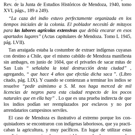
Rev. de la Junta de Estudios Históricos de Mendoza, 1940, tomo
XVI, págs., 189 a 249).
“La caza del indio estuvo perfectamente organizada en los
tiempos iniciales de la colonia. El poblador necesitó de mitayos
para
las labores agrícolas extensivas
que debía encarar en esos
apartados lugares”
(Actas capitulares de Mendoza. Tomo L 1945,
pág. LVII).
Tan arraigada estaba la costumbre de extraer indígenas cuyanas
con destino a Chile, que el mismo cabildo de Mendoza manifiesta
sin ambages, en junio de 1604, que el privarles de sacar mitas de
San Luis “
señalaba la total destrucción desta ciudad”
,
agregando, “
que hace 4 años que efectúa dicha saca
”. (Libro
citado, pág. LIX). Y cuando se comienzan a terminar los indios se
resuelve
“pedir asimismo a S. M. nos haga merced de mil
licencias de negros para esta ciudad respecto de los pocos
naturales que en ella hay”
. Lo que es una prueba indirecta de que
los indios podían ser reemplazados por esclavos y no por
arrendatarios campesinos ser­viles.
El caso de Mendoza es ilustrativo al extremo porque los con­
quistadores se encontraron con indígenas laboriosos, que ya practi­
caban la agricultura, y muy pacíficos. En lugar de utilizar estas