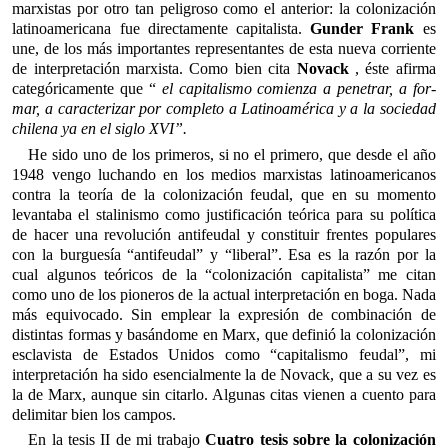
marxistas por otro tan peligroso como el anterior: la colonización
latinoamericana fue directamente capitalista.
Gunder Frank
es
une, de los más importantes representantes de esta nueva corriente
de interpretación marxista. Como bien cita
Novack
, éste afirma
categóricamente que “
el capitalismo comienza a penetrar, a for­
mar, a caracterizar por completo a Latinoamérica y a la sociedad
chilena ya en el siglo XVI”.
He sido uno de los primeros, si no el primero, que desde el año
1948 vengo luchando en los medios marxistas latinoamericanos
contra la teoría de la colonización feudal, que en su momento
levantaba el stalinismo como justificación teórica para su política
de hacer una revolución antifeudal y constituir frentes populares
con la burguesía “antifeudal” y “liberal”. Esa es la razón por la
cual algunos teóricos de la “colonización capitalista” me citan
como uno de los pioneros de la actual interpretación en boga. Nada
más equivocado. Sin emplear la expresión de combinación de
distintas formas y basándome en Marx, que definió la colonización
esclavista de Estados Unidos como “capitalismo feudal”, mi
interpretación ha sido esencialmente la de Novack, que a su vez es
la de Marx, aunque sin citarlo. Algunas citas vienen a cuento para
delimitar bien los campos.
En la tesis II de mi trabajo
Cuatro tesis sobre la colonización