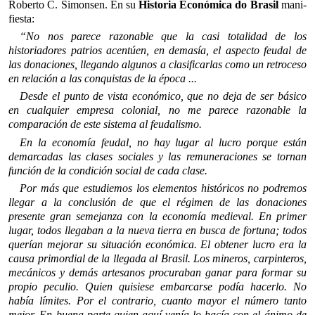
Roberto C. Simonsen. En su
Historia Económica do Brasil
mani­
fiesta:
“No nos parece razonable que la casi totalidad de los
historiadores patrios acentúen, en demasía, el aspecto feudal de
las donaciones, llegando algunos a clasificarlas como un retroceso
en relación a las conquistas de la época ...
Desde el punto de vista económico, que no deja de ser básico
en cualquier empresa colonial, no me parece razonable la
comparación de este sistema al feudalismo.
En la economía feudal, no hay lugar al lucro porque están
demar­cadas las clases sociales y las remuneraciones se tornan
función de la condición social de cada clase.
Por más que estudiemos los elementos históricos no podremos
llegar a la conclusión de que el régimen de las donaciones
presente gran semejanza con la economía medieval. En primer
lugar, todos llegaban a la nueva tierra en busca de fortuna; todos
querían mejorar su situación económica. El obtener lucro era la
causa primordial de la llegada al Brasil. Los mineros, carpinteros,
mecánicos y demás artesa­nos procuraban ganar para formar su
propio peculio. Quien quisiese embarcarse podía hacerlo. No
había límites. Por el contrario, cuanto mayor el número tanto
mejor. En buena parte quien aquí venía lo hacía con el ánimo de