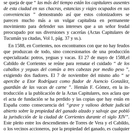
se queja de que “
las más del tiempo están los capitulares ausentes
de esta ciudad en sus chacras, estancias y viajes ocupados en sus
conveniencias
” demostrando así que estos colonizadores se
parecen mucho más a un vulgar capitalista en permanente
movimiento para defender sus intereses que a un señor feudal
preocupado por sus diversiones y cacerías (Actas Capitulares de
Tucumán ya citadas, Vol 1, pág. 37 y ss.).
En 1588, en Corrientes, nos encontramos con que no hay feudos
que produzcan de todo, sino concesionarios de una producción
especializada: potros, yeguas y vacas. El 27 de mayo de 1588,el
Cabildo de Corrientes se reúne para rematar el cuidado “
de los
caballos y yeguas del común a tres cabezas por medio peso
”,
exigiendo dos fiadores. El 7 de noviembre del mismo año “
se
apercibe a Etor Rodríguez como fiador de Asencio González,
guardián de las vacas de carne
”. Hemán F. Gómez, en la in­
troducción a la publicación de la Actas Capitulares, nos aclara que
el acta de fundación se ha perdido y las copias que hay están en
España como consecuencia del
“grave y valioso debate judicial
abierto sobre la propiedad del ganado alzado y salvaje que pobló
la jurisdicción de la ciudad de Corrientes durante el siglo XIV”.
Este pleito entre los descendientes de Torres de Vera y el Cabildo,
o los vecinos accioneros, por la propiedad del ganado, es cualquier