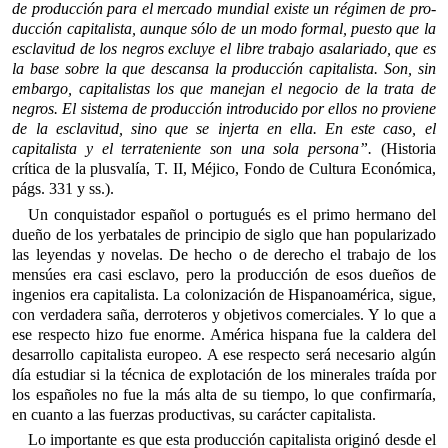
de producción para el mercado mundial existe un régimen de pro­
ducción capitalista, aunque sólo de un modo formal, puesto que la
esclavitud de los negros excluye el libre trabajo asalariado, que es
la base sobre la que descansa la producción capitalista. Son, sin
embar­go, capitalistas los que manejan el negocio de la trata de
negros. El sistema de producción introducido por ellos no proviene
de la esclavitud, sino que se injerta en ella. En este caso, el
capitalista y el terrateniente son una sola persona”.
(Historia
crítica de la plusvalía, T. II, Méjico, Fondo de Cultura Económica,
págs. 331 y ss.).
Un conquistador español o portugués es el primo hermano del
dueño de los yerbatales de principio de siglo que han popularizado
las leyendas y novelas. De hecho o de derecho el trabajo de los
mensúes era casi esclavo, pero la producción de esos dueños de
ingenios era capitalista. La colonización de Hispanoamérica, sigue,
con verdadera saña, derroteros y objetivos comerciales. Y lo que a
ese respecto hizo fue enorme. América hispana fue la caldera del
desarrollo capitalista europeo. A ese respecto será necesario algún
día estudiar si la técnica de explotación de los minerales traída por
los españoles no fue la más alta de su tiempo, lo que confirmaría,
en cuanto a las fuerzas productivas, su carácter capitalista.
Lo importante es que esta producción capitalista originó desde el