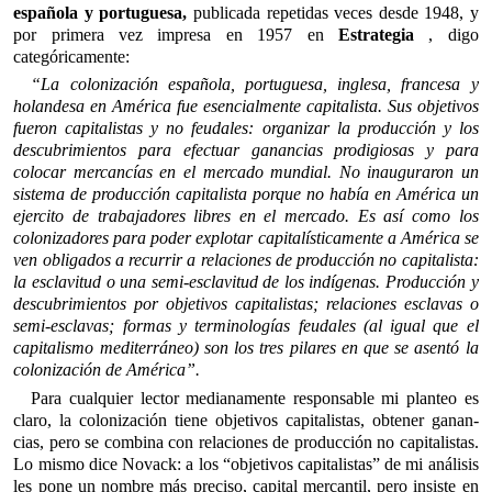
española y portuguesa,
publicada repetidas veces desde 1948, y
por primera vez impresa en 1957 en
Estrategia
, digo
categóricamente:
“La colonización española, portuguesa, inglesa, francesa y
holandesa en América fue esencialmente capitalista. Sus objetivos
fueron capitalistas y no feudales: organizar la producción y los
descubrimientos para efectuar ganancias prodigiosas y para
colocar mercancías en el mercado mundial. No inauguraron un
sistema de producción capitalista porque no había en América un
ejercito de trabajadores libres en el mercado. Es así como los
colonizadores para poder explotar capitalística­mente a América se
ven obligados a recurrir a relaciones de producción no capitalista:
la esclavitud o una semi‑esclavitud de los indígenas. Producción y
descubrimientos por objetivos capitalistas; relaciones esclavas o
semi‑esclavas; formas y terminologías feudales (al igual que el
capitalismo mediterráneo) son los tres pilares en que se asentó la
colonización de América”.
Para cualquier lector medianamente responsable mi planteo es
claro, la colonización tiene objetivos capitalistas, obtener ganan­
cias, pero se combina con relaciones de producción no capitalistas.
Lo mismo dice Novack: a los “objetivos capitalistas” de mi análisis
les pone un nombre más preciso, capital mercantil, pero insiste en