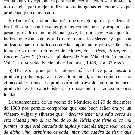
condiciones excepcionales para establecer un feudo se aprovecha­
ron de ella para mejor utilizar a los indígenas en empresas que
producían para el mercado.
En Tucumán, para no citar más que otro ejemplo, el problema de
los indios que son llevados por los comerciantes y troperos que
pasan por allí es un problema grave, lo que demuestra que los
indios no están sujetos a la tierra como los siervos y que son
utilizados para un tráfico comercial importante o para ser llevados
fuera de su tierra a otras explotaciones, del “
Perú, Paraguay y
Bue­nos Aires
”. (Actas Capitulares de San Miguel de Tucumán,
Vol. 1, Universidad Nacional de Tucumán, 1946, pág. 37 y ss.).
b) Desde un principio la colonización se hace para buscar o
producir productos para el mercado mundial, o como mínimo, para
el mercado virreinal. La producción intensiva de uno o unos pocos
productos es lo característico, en oposición a la autosufi­ciencia
feudal.
La testamentería de un vecino de Mendoza del 29 de diciembre
de 1588 nos permite comprobar que este buen señor era ya un
viñatero vulgar y silvestre que “
declaró tener una viña cerca de
esta ciudad junto al molino de lo de Videla que tiene cinco mil
plantas la que está cercada de tapias y además tengo solar cerca
de dicha viña, asimismo cercada, más una cuadra de tierra que