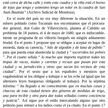
está cerca de dicha calle y entre esta cuadra y la viña está el horno
de tejas que tengo y asimismo tengo un solar en la cuadra de San
Juan Bautista”
(Archivo Judicial de Mendoza).
En el norte del país no era muy diferente la situación. En un
mísero poblado como Tucumán nos encontramos que el procura­
dor general, don Galio de Villavicencio, plantea al Cabildo un
problema de 18 puntos, el 4 de mayo de 1680, que es indiscutible­
mente un programa de un villorrio burgués sin ningún aditamento
feudal. En el punto 3 propone que se obligue a aceptar en lugar de
moneda, dada su carencia, “
hilo de algodón y de lana de pábilo
”
pa­ra que pueda estar abastecida la ciudad y “
socorridos los pobres
”. Por el cuarto señala “
lo mucho que importa registrar todas las
tropas de vacas, mulas y carretas y recuas que pasan por esta
ciudad y su ju­risdicción y otras que sacan los vecinos de esta
ciudad”.
Por el sexto que a los españoles y mestizos que
vagabundean se los obligue a trabajar o se los eche (al igual que las
ulteriores leyes burguesas obligando al trabajo). Por la séptima
informa: “
ha llegado a mi conocimiento que en muchas casas y
chacras de esta ciudad tienen dos géneros de medidas de trigo,
una para recibir y otra para dar todas selladas contra conciencia
y justicia”.
Así sigue por el estilo intercalando alguno que otro
petitorio para retener a los indios como el ya citado. En el punto 17