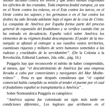
habían luchado contra los moros y que antes habían engrosado
los ejércitos de las cru­zadas. Toda empresa feudal europea, ya sea
en el Norte contra los es­lavos, en el Este contra los turcos, en el
Oeste contra los sajones y los germanos o en el Sur contra los
árabes ha sido llevada adelante bajo el signo de la cruz de Cristo.
La conquista de América por España forma parte del proceso
general de expansión del feudalismo y se verifica cuando éste ya
ha entrado en decadencia. España volcó sobre América los
elementos de su régimen feudal descompuesto. El poder de la mo­
narquía se afianzó al entregar a sus vasallos vastos territorios,
cuantiosas riquezas y millares de seres humanos sometidos a las
rudezas y cruelda­des de la servidumbre”.
(De la Colonia a la
Revolución, Editorial Lautra­ro, 2da. edic., pág. 16.)
Puiggrós hay que reconocerle el mérito de haber compren­dido,
al menos, que
“el descubrimiento de América fue una empre­sa
llevada a cabo por comerciantes y navegantes del Mar Medite­
rráneo”
. Pena es que después considerara que
“el capital
comercial había cumplido su misión al tender el puente por el cual
el feudalismo español se transplantaría a América”
.
Sobre Norteamérica Puiggrós es categórico:
“América sajona fue colonizada un siglo más tarde en
condiciones dife­rentes., Los ingleses que arribaron en el