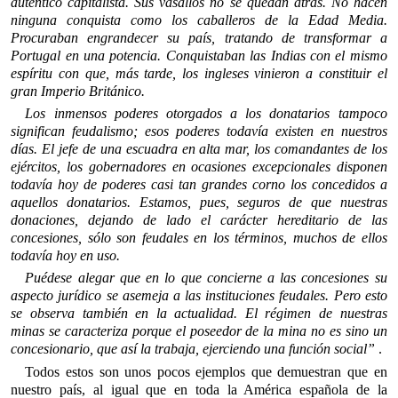
auténtico capitalista. Sus vasallos no se quedan atrás. No hacen
ninguna conquista como los caballeros de la Edad Media.
Procuraban engrandecer su país, tratando de transformar a
Portugal en una potencia. Conquistaban las Indias con el mismo
espíritu con que, más tarde, los ingleses vinieron a constituir el
gran Imperio Británico.
Los inmensos poderes otorgados a los donatarios tampoco
signifi­can feudalismo; esos poderes todavía existen en nuestros
días. El jefe de una escuadra en alta mar, los comandantes de los
ejércitos, los gobernadores en ocasiones excepcionales disponen
todavía hoy de poderes casi tan grandes corno los concedidos a
aquellos donatarios. Estamos, pues, seguros de que nuestras
donaciones, dejando de lado el carácter hereditario de las
concesiones, sólo son feudales en los términos, muchos de ellos
todavía hoy en uso.
Puédese alegar que en lo que concierne a las concesiones su
aspecto jurídico se asemeja a las instituciones feudales. Pero esto
se observa también en la actualidad. El régimen de nuestras
minas se caracteriza porque el poseedor de la mina no es sino un
concesiona­rio, que así la trabaja, ejerciendo una función social”
.
Todos estos son unos pocos ejemplos que demuestran que en
nuestro país, al igual que en toda la América española de la