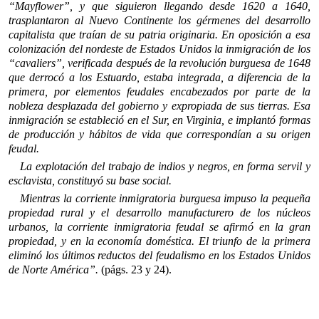
“Mayflower”, y que siguieron llegando desde 1620 a 1640,
trasplantaron al Nuevo Continente los gér­menes del desarrollo
capitalista que traían de su patria originaria. En oposición a esa
colonización del nordeste de Estados Unidos la inmigra­ción de los
“cavaliers”, verificada después de la revolución burguesa de 1648
que derrocó a los Estuardo, estaba integrada, a diferencia de la
primera, por elementos feudales encabezados por parte de la
nobleza desplazada del gobierno y expropiada de sus tierras. Esa
inmigración se estableció en el Sur, en Virginia, e implantó formas
de producción y hábitos de vida que correspondían a su origen
feudal.
La explotación del trabajo de indios y negros, en forma servil y
escla­vista, constituyó su base social.
Mientras la corriente inmigratoria burguesa impuso la pequeña
pro­piedad rural y el desarrollo manufacturero de los núcleos
urbanos, la corriente inmigratoria feudal se afirmó en la gran
propiedad, y en la economía doméstica. El triunfo de la primera
eliminó los últimos re­ductos del feudalismo en los Estados Unidos
de Norte América”.
(págs. 23 y 24).