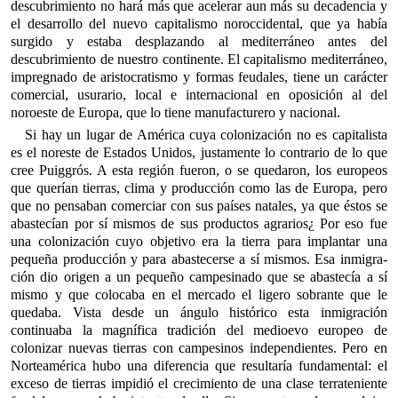
descubrimiento no hará más que acelerar aun más su decadencia y
el desarrollo del nuevo capitalismo noroccidental, que ya había
surgido y estaba desplazando al mediterráneo antes del
descubrimiento de nuestro continente. El capitalismo mediterráneo,
impregnado de aristocra­tismo y formas feudales, tiene un carácter
comercial, usurario, local e internacional en oposición al del
noroeste de Europa, que lo tiene manufacturero y nacional.
Si hay un lugar de América cuya colonización no es capitalista
es el noreste de Estados Unidos, justamente lo contrario de lo que
cree Puiggrós. A esta región fueron, o se quedaron, los europeos
que querían tierras, clima y producción como las de Europa, pero
que no pensaban comerciar con sus países natales, ya que éstos se
abastecían por sí mismos de sus productos agrarios¿ Por eso fue
una colonización cuyo objetivo era la tierra para implantar una
pequeña producción y para abastecerse a sí mismos. Esa inmigra­
ción dio origen a un pequeño campesinado que se abastecía a sí
mismo y que colocaba en el mercado el ligero sobrante que le
quedaba. Vista desde un ángulo histórico esta inmigración
continuaba la magnífica tradición del medioevo europeo de
colonizar nuevas tierras con campesinos independientes. Pero en
Norteamé­rica hubo una diferencia que resultaría fundamental: el
exceso de tierras impidió el crecimiento de una clase terrateniente