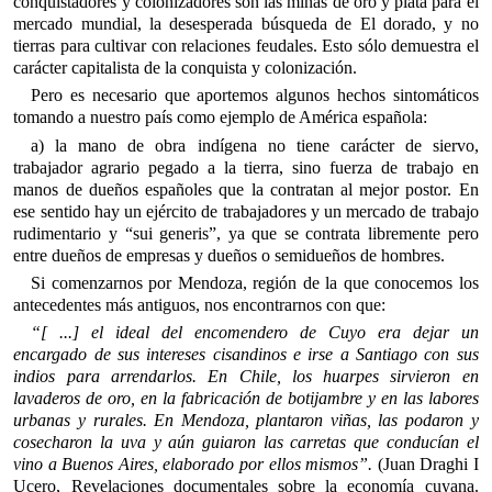
conquistadores y colonizadores son las minas de oro y plata para el
mercado mundial, la desesperada búsqueda de El dorado, y no
tierras para cultivar con relaciones feudales. Esto sólo demuestra el
carácter capitalista de la conquista y colonización.
Pero es nece­sario que aportemos algunos hechos sintomáticos
tomando a nues­tro país como ejemplo de América española:
a) la mano de obra indígena no tiene carácter de siervo,
trabajador agrario pegado a la tierra, sino fuerza de trabajo en
manos de dueños españoles que la contratan al mejor postor. En
ese sentido hay un ejército de trabajadores y un mercado de trabajo
rudimentario y “sui generis”, ya que se contrata libremente pero
entre dueños de empresas y dueños o semidueños de hombres.
Si comenzarnos por Mendoza, región de la que conocemos los
antecedentes más antiguos, nos encontrarnos con que:
“[ ...] el ideal del encomendero de Cuyo era dejar un
encargado de sus intereses cisandinos e irse a Santiago con sus
indios para arrendarlos. En Chile, los huarpes sirvieron en
lavaderos de oro, en la fabricación de botijambre y en las labores
urbanas y rurales. En Mendoza, plantaron viñas, las podaron y
cosecharon la uva y aún guiaron las carretas que conducían el
vino a Buenos Aires, elaborado por ellos mismos”.
(Juan Draghi I
Ucero, Revelaciones documentales sobre la economía cuyana.