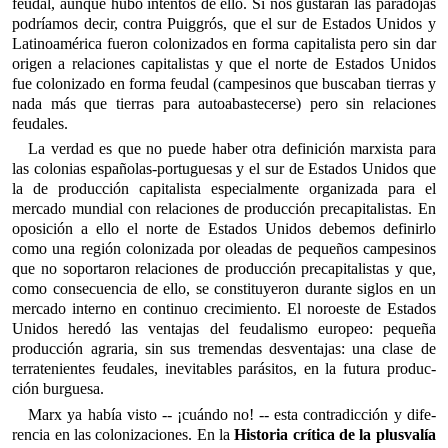
feudal, aunque hubo intentos de ello. Si nos gustaran las paradojas
podríamos decir, contra Puiggrós, que el sur de Estados Unidos y
Latinoamérica fueron colonizados en forma capitalista pero sin dar
origen a relaciones capitalistas y que el norte de Estados Unidos
fue colonizado en forma feudal (campesinos que buscaban tierras y
nada más que tierras para autoabastecerse) pero sin relaciones
feudales.
La verdad es que no puede haber otra definición marxista para
las colonias españolas‑portuguesas y el sur de Estados Unidos que
la de producción capitalista especialmente organizada para el
mercado mundial con relaciones de producción precapitalistas. En
oposición a ello el norte de Estados Unidos debemos definirlo
como una región colonizada por oleadas de pequeños campesinos
que no soportaron relaciones de producción precapitalistas y que,
como consecuencia de ello, se constituyeron durante siglos en un
mercado interno en continuo crecimiento. El noroeste de Estados
Unidos heredó las ventajas del feudalismo europeo: pequeña
producción agraria, sin sus tremendas desventajas: una clase de
terratenientes feudales, inevitables parásitos, en la futura produc­
ción burguesa.
Marx ya había visto ‑- ¡cuándo no! -‑ esta contradicción y dife­
rencia en las colonizaciones. En la
Historia crítica de la plusvalía