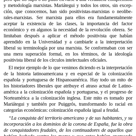
y metodología marxistas. Mariátegui y todos los otros, sin excep­
ción, que conocemos, han sido positivistas‑marxistas o neolibe­
rales‑marxistas. Ser marxista para ellos era fundamentalmente
acep­tar la existencia de las clases, la importancia del factor
económico y en algunos la necesidad de la revolución obrera. Se
limitaban después a aplicar el método positivista que habían
aprendido en la Universidad y a cambiarle a la interpretación
liberal su terminología por una marxista. Se conformaban con ser
una mera supera­ción formal, en los términos, de la ideología
positivista liberal de los círculos intelectuales oficiales.
El mejor ejemplo de lo que venimos diciendo es la interpreta­ción
de la historia latinoamericana y en especial de la colonización
española y portuguesa de Hispanoamérica. Hay todo un mito de
los historiadores liberales que atribuye el atraso actual de Latino­
américa a la colonización española y portuguesa, y el progreso de
Norteamérica a la colonización inglesa. Este mito es tomado por
Mariátegui y también por Puiggrós, transformando lo racial en
categorías económicas: colonización española igual a feudal.
“La conquista del territorio americano y de sus habitantes, y su
incorpo­ración a los dominios de la corona de España, fue la obra
de conquis­tadores feudales, de los continuadores de aquellos que