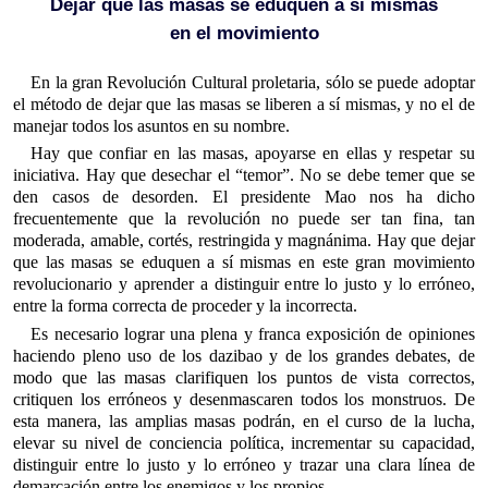
Dejar que las masas se eduquen a sí mismas
en el movimiento
En la gran Revolución Cultural proletaria, sólo se puede adoptar
el método de dejar que las masas se liberen a sí mismas, y no el de
manejar todos los asuntos en su nombre.
Hay que confiar en las masas, apoyarse en ellas y respetar su
iniciativa. Hay que desechar el “temor”. No se debe temer que se
den casos de desorden. El presidente Mao nos ha dicho
frecuentemente que la revolución no puede ser tan fina, tan
moderada, amable, cortés, restringida y magnánima. Hay que dejar
que las masas se eduquen a sí mismas en este gran movimiento
revolucionario y aprender a distinguir entre lo justo y lo erróneo,
entre la forma correcta de proceder y la incorrecta.
Es necesario lograr una plena y franca exposición de opiniones
haciendo pleno uso de los dazibao y de los grandes debates, de
modo que las masas clarifiquen los puntos de vista correctos,
critiquen los erróneos y desenmascaren todos los monstruos. De
esta manera, las amplias masas podrán, en el curso de la lucha,
elevar su nivel de conciencia política, incrementar su capacidad,
distinguir entre lo justo y lo erróneo y trazar una clara línea de
demarcación entre los enemigos y los propios.