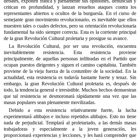
debates, exponen franca y plenamente sus opiniones, denuncian y
critican en profundidad, y lanzan resueltos ataques contra los
representantes abiertos u ocultos de la burguesía. En el curso de
semejante gran movimiento revolucionario, es inevitable que ellos
muestren tales o cuales defectos, pero su orientación revolucionaria
fundamental ha sido siempre correcta. Esta es la corriente principal
de la gran Revolución Cultural proletaria y prosigue su avance.
La Revolución Cultural, por ser una revolución, encuentra
inevitablemente resistencia. Esta resistencia proviene
principalmente, de aquellas personas infiltradas en el Partido que
ocupan puestos dirigentes y siguen el camino capitalista. También
proviene de la vieja fuerza de la costumbre de la sociedad. En la
actualidad, esta resistencia es todavía bastante fuerte y tenaz. Sin
embargo, la gran Revolución Cultural proletaria es, después de
todo, la tendencia general e irresistible. Muchos hechos demuestran
que tal resistencia se desmoronará rápidamente una vez que las
masas populares sean plenamente movilizadas.
Debido a esta resistencia relativamente fuerte, la lucha
experimentará altibajos e incluso repetidos altibajos. Esto no tiene
nada de perjudicial. Templará al proletariado, a las demás masas
trabajadoras y especialmente a la joven generación, les
proporcionará experiencias y lecciones, y les hará comprender que