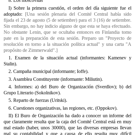
8. Los moscovitas
I) Sobre la primera cuestión, el orden del día siguiente fue el
adoptado:
[Una sesión plenaria del Comité Central había sido
fijada el 23 de agosto (5 de setiembre) para el 3 (16) de setiembre.
Sin embargo, no hay indicio alguno de que esta se haya efectuado.
No obstante Lenin, que se ocultaba entonces en Finlandia tomo
pate en la preparación de esta sesión. Preparo un "Proyecto de
resolución en torno a la situación política actual" y una carta "A
propósito de Zimmerwald".]
1. Examen de la situación actual (informantes: Kamenev y
Stalin).
2. Campaña municipal (informante; Ioffe).
3. Asamblea Constituyente (informante: Miliutin).
4. Informes: a) del Buro de Organización (Sverdlov); b) del
Grupo Literario (Sokolnikov).
5. Reparto de fuerzas (Uritski).
6. Cuestiones organizativas, las regiones, etc. (Oppokov).
II) El Buro de Organización ha dado a conocer un informe del
que claramente resulta que la caja del Comité Central está en muy
mal estado (haber, unos 30000), que las diversas empresas llevan
mal su contabilidad y que a causa de ello resulta muy difícil