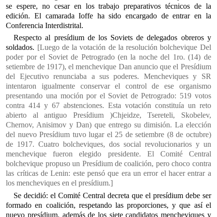
se espere, no cesar en los trabajo preparativos técnicos de la
edición. El camarada Ioffe ha sido encargado de entrar en la
Conferencia Interdistrital.
Respecto al presídium de los Soviets de delegados obreros y
soldados.
[Luego de la votación de la resolución bolchevique Del
poder por el Soviet de Petrogrado (en la noche del 1ro. (14) de
setiembre de 1917), el menchevique Dan anuncio que el Presídium
del Ejecutivo renunciaba a sus poderes. Mencheviques y SR
intentaron igualmente conservar el control de ese organismo
presentando una moción por el Soviet de Petrogrado: 519 votos
contra 414 y 67 abstenciones. Esta votación constituía un reto
abierto al antiguo Presídium )Chjeidze, Tsereteli, Skobelev,
Chernov, Anisimov y Dan) que entrego su dimisión. La elección
del nuevo Presídium tuvo lugar el 25 de setiembre (8 de octubre)
de 1917. Cuatro bolcheviques, dos social revolucionarios y un
menchevique fueron elegido presidente. El Comité Central
bolchevique propuso un Presídium de coalición, pero choco contra
las críticas de Lenin: este pensó que era un error el hacer entrar a
los mencheviques en el presídium.]
Se decidió: el Comité Central decreta que el presídium debe ser
formado en coalición, respetando las proporciones, y que así el
nuevo presídium, además de los siete candidatos mencheviques y