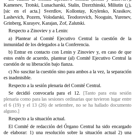
Kamenev, Trotski, Lunacharski, Stalin, Dzerzhinski, Miliutin (¿),
[sic en el acta.] Sverdlov, Kollontay, Krylenko, Krasikov,
Lashevich, Pozern, Volodarski, Teodorovich, Nooguin, Yurenev,
Grinberg, Kurayev, Karajan, Zof, Zalutski.
Respecto a Zinoviev y a Lenin:
a) Plantear al Comité Ejecutivo Central la cuestión de la
inmunidad de los delegados a la Conferencia.
b) Entrar en contacto con Lenin y Zinoviev y, en caso de que
estos estén de acuerdo, plantear (al) Comité Ejecutivo Central la
cuestión de su liberación bajo fianza.
c) No suscitar la cuestión sino para ambos a la vez, la separación
es inadmisible.
Respecto a la sesión plenaria del Comité Central.
Se decidió convocarla para el 12.
[Tanto para esta sesión
plenaria como para las sesiones ordinarias que tuvieron lugar entre
el 6 (19) y el 13 (26) de setiembre, no se ha hallado documento
alguno.]
Respecto a la situación actual.
El Comité de redacción del Órgano Central ha sido encargado
de elaborar: 1) una resolución sobre la situación actual 2) una