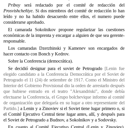
Priboy
será redactado por el comité de redacción del
Prosvishcheñiye
. Si dos miembros del comité de redacción lo han
leído y no ha habido desacuerdo entre ellos, el numero puede
considerarse aprobado.
El camarada Sokolnikov propone regularizar las cuestiones
económicas de la imprenta y encargar a alguien de que sea gerente-
responsable.
Los camaradas Dzerzhinski y Kamenev son encargados de
hacer contacto con Bonch y Kedrov.
Sobre la Conferencia (democrática).
Se decidió designar para el soviet de Petrogrado
[Lenin fue
elegido candidato a la Conferencia Democrática por el Soviet de
Petrogrado el 11 (24) de setiembre de 1917. Como el Ministro del
Interior del Gobierno Provisional dio la orden de arrestarlo después
que hubiese entrado en el teatro "Alexandriski", donde debía
efectuarse la Conferencia, el Grupo bolchevique informo al comité
de organización que delegaría en su lugar a otro representante del
Partido.]
a Lenin y a Zinoviev si el Soviet tiene lugar primero o, si
el Comité Ejecutivo Central tiene lugar antes, allí, y después para
el Soviet de Petrogrado a Budnov, a Sokolnikov y a Sodovsky.
En cuanto al Comité Ejecutivo Central (Lenin y Zinoviev),