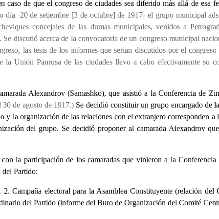
n caso de que el congreso de ciudades sea diferido más allá de esa fe
 día -20 de setiembre [3 de octubre] de 1917- el grupo municipal adsc
lcheviques concejales de las dumas municipales, venidos a Petrogr
 Se discutió acerca de la convocatoria de un congreso municipal nacio
reso, las tesis de los informes que serian discutidos por el congreso
 de la Unión Panrusa de las ciudades llevo a cabo efectivamente su c
l camarada Alexandrov (Samashko), que asistió a la Conferencia de 
 30 de agosto de 1917.)
Se decidió constituir un grupo encargado de la
o y la organización de las relaciones con el extranjero corresponden 
ganización del grupo. Se decidió proponer al camarada Alexandrov qu
o con la participación de los camaradas que vinieron a la Conferenci
 del Partido:
ky). 2. Campaña electoral para la Asamblea Constituyente (relación 
inario del Partido (informe del Buro de Organización del Comité Centra