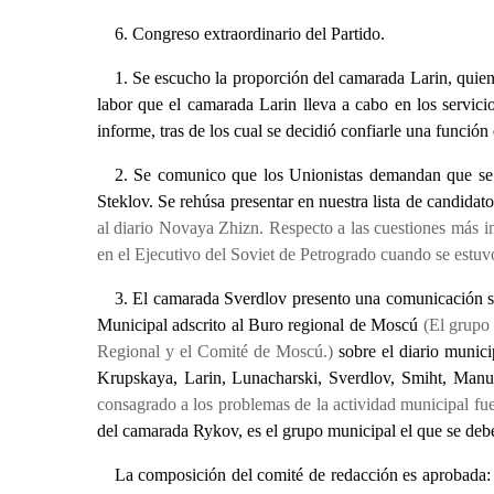
6. Congreso extraordinario del Partido.
1. Se escucho la proporción del camarada Larin, quien 
labor que el camarada Larin lleva a cabo en los servici
informe, tras de los cual se decidió confiarle una función
2. Se comunico que los Unionistas demandan que se l
Steklov. Se rehúsa presentar en nuestra lista de candida
al diario Novaya Zhizn. Respecto a las cuestiones más 
en el Ejecutivo del Soviet de Petrogrado cuando se estuvo
3. El camarada Sverdlov presento una comunicación so
Municipal adscrito al Buro regional de Moscú
(El grupo
Regional y el Comité de Moscú.)
sobre el diario munici
Krupskaya, Larin, Lunacharski, Sverdlov, Smiht, Manuil
consagrado a los problemas de la actividad municipal fu
del camarada Rykov, es el grupo municipal el que se debe
La composición del comité de redacción es aprobada: Io