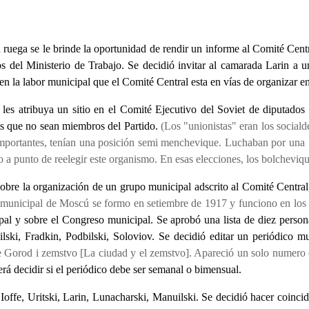
ruega se le brinde la oportunidad de rendir un informe al Comité Centra
os del Ministerio de Trabajo. Se decidió invitar al camarada Larin a 
 en la labor municipal que el Comité Central esta en vías de organizar en
es atribuya un sitio en el Comité Ejecutivo del Soviet de diputados 
tos que no sean miembros del Partido.
(Los "unionistas" eran los sociald
importantes, tenían una posición semi menchevique. Luchaban por una 
 a punto de reelegir este organismo. En esas elecciones, los bolchevique
bre la organización de un grupo municipal adscrito al Comité Central
 municipal de Moscú se formo en setiembre de 1917 y funciono en los o
pal y sobre el Congreso municipal. Se aprobó una lista de diez persona
ski, Fradkin, Podbilski, Soloviov. Se decidió editar un periódico m
e Gorod i zemstvo [La ciudad y el zemstvo]. Apareció un solo numero de
rá decidir si el periódico debe ser semanal o bimensual.
ffe, Uritski, Larin, Lunacharski, Manuilski. Se decidió hacer coincidi