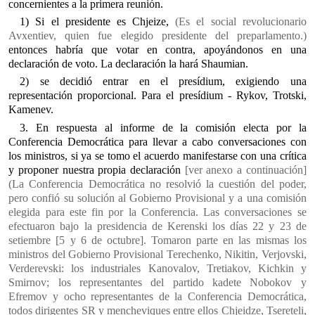
concernientes a la primera reunión.
1) Si el presidente es Chjeize,
(Es el social revolucionario
Avxentiev, quien fue elegido presidente del preparlamento.)
entonces habría que votar en contra, apoyándonos en una
declaración de voto. La declaración la hará Shaumian.
2) se decidió entrar en el presídium, exigiendo una
representación proporcional. Para el presídium - Rykov, Trotski,
Kamenev.
3. En respuesta al informe de la comisión electa por la
Conferencia Democrática para llevar a cabo conversaciones con
los ministros, si ya se tomo el acuerdo manifestarse con una crítica
y proponer nuestra propia declaración
[ver anexo a continuación]
(La Conferencia Democrática no resolvió la cuestión del poder,
pero confió su solución al Gobierno Provisional y a una comisión
elegida para este fin por la Conferencia. Las conversaciones se
efectuaron bajo la presidencia de Kerenski los días 22 y 23 de
setiembre [5 y 6 de octubre]. Tomaron parte en las mismas los
ministros del Gobierno Provisional Terechenko, Nikitin, Verjovski,
Verderevski: los industriales Kanovalov, Tretiakov, Kichkin y
Smirnov; los representantes del partido kadete Nobokov y
Efremov y ocho representantes de la Conferencia Democrática,
todos dirigentes SR y mencheviques entre ellos Chjeidze, Tsereteli,