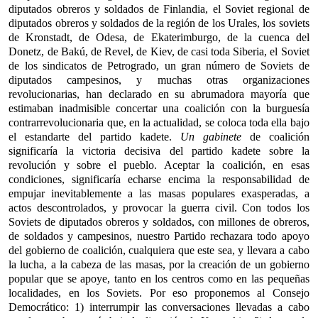
diputados obreros y soldados de Finlandia, el Soviet regional de
diputados obreros y soldados de la región de los Urales, los soviets
de Kronstadt, de Odesa, de Ekaterimburgo, de la cuenca del
Donetz, de Bakú, de Revel, de Kiev, de casi toda Siberia, el Soviet
de los sindicatos de Petrogrado, un gran número de Soviets de
diputados campesinos, y muchas otras organizaciones
revolucionarias, han declarado en su abrumadora mayoría que
estimaban inadmisible concertar una coalición con la burguesía
contrarrevolucionaria que, en la actualidad, se coloca toda ella bajo
el estandarte del partido kadete.
Un gabinete
de coalición
significaría la victoria decisiva del partido kadete sobre la
revolución y sobre el pueblo. Aceptar la coalición, en esas
condiciones, significaría echarse encima la responsabilidad de
empujar inevitablemente a las masas populares exasperadas, a
actos descontrolados, y provocar la guerra civil. Con todos los
Soviets de diputados obreros y soldados, con millones de obreros,
de soldados y campesinos, nuestro Partido rechazara todo apoyo
del gobierno de coalición, cualquiera que este sea, y llevara a cabo
la lucha, a la cabeza de las masas, por la creación de un gobierno
popular que se apoye, tanto en los centros como en las pequeñas
localidades, en los Soviets. Por eso proponemos al Consejo
Democrático: 1) interrumpir las conversaciones llevadas a cabo