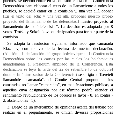
pueblos, se decidió entrar en la comisión electa en la Conferencia
Democrática para elaborar el texto de un llamamiento a todos los
pueblos, se decidió entrar en la comisión y, una vez allí, oponer
[En el texto del acta: y una vez allí, proponer nuestro propio
proyecto del llamamiento de los defensistas.]
nuestro proyecto al
llamamiento de los "defensistas". La decisión es adoptada por 8
votos. Trotski y Sokolnikov son designados para formar parte de la
comisión.
Se adopta la resolución siguiente: informado que camarada
Riazanov, con motivo de la lectura de nuestra declaración.
(Alusión a la declaración del grupo bolchevique en la Conferencia
Democrática sobre las causas por las cuales los bolcheviques
abandonaban el Presídium ampliado de la Conferencia. Esta
declaración se leyó la tarde del 22 de setiembre [5 de octubre]
durante la última sesión de la Conferencia.)
se dirigió a Tsereteli
llamándole "camarada", el Comité Central propone a los
camaradas no llamar "camaradas", en manifestaciones públicas, a
aquellos cuya designación por ese término podría ofender el
sentimiento revolucionario de los obreros (a favor - 8, en contra -
2, abstenciones - 5).
3. Luego de un intercambio de opiniones acerca del trabajo por
realizar en el preparlamento, se omiten diversas proposiciones