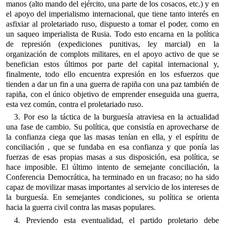
manos (alto mando del ejército, una parte de los cosacos, etc.) y en
el apoyo del imperialismo internacional, que tiene tanto interés en
asfixiar al proletariado ruso, dispuesto a tomar el poder, como en
un saqueo imperialista de Rusia. Todo esto encarna en la política
de represión (expediciones punitivas, ley marcial) en la
organización de complots militares, en el apoyo activo de que se
benefician estos últimos por parte del capital internacional y,
finalmente, todo ello encuentra expresión en los esfuerzos que
tienden a dar un fin a una guerra de rapiña con una paz también de
rapiña, con el único objetivo de emprender enseguida una guerra,
esta vez común, contra el proletariado ruso.
3. Por eso la táctica de la burguesía atraviesa en la actualidad
una fase de cambio. Su política, que consistía en aprovecharse de
la confianza ciega que las masas tenían en ella, y el espíritu de
conciliación , que se fundaba en esa confianza y que ponía las
fuerzas de esas propias masas a sus disposición, esa política, se
hace imposible. El último intento de semejante conciliación, la
Conferencia Democrática, ha terminado en un fracaso; no ha sido
capaz de movilizar masas importantes al servicio de los intereses de
la burguesía. En semejantes condiciones, su política se orienta
hacia la guerra civil contra las masas populares.
4. Previendo esta eventualidad, el partido proletario debe