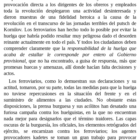
provocación directa a los dirigentes de los obreros y empleados
toda la revolución desplegaron una actividad desinteresada y
dieron muestras de una fidelidad heroica a la causa de la
revolución en el transcurso de las jornadas terribles del putsch de
Kornilov. Los ferroviarios han hecho todo lo posible por evitar la
huelga que habría podido resultar muy peligrosa dado el desorden
reinante actualmente en todo el país. Y todos los ciudadanos deben
comprender claramente que la
responsabilidad de la huelga que
acaba de estallar le corresponde por entero al Gobierno
provisional,
que no ha encontrado, a guisa de respuesta, más que
promesas huecas y amenazas, allí donde hacían falta decisiones y
actos.
Los ferroviarios, como lo demuestran sus declaraciones y su
actitud, tomaron, por su parte, todas las medidas para que la huelga
no tuviese repercusiones en la situación del frente y en el
suministro de alimentos a las ciudades. No obstante estas
disposiciones, la prensa burguesa y sus acólitos han desatado una
furiosa campaña contra los huelguistas, en la que no encuentran
nada mejor para designarlos que el término traidores. Las capas
oscuras de la burguesía, los oficiales, los elementos retrógrados del
ejército, se encarnizan contra los ferroviarios; los agentes
provocadores kadetes se toman un gran trabajo para provocar