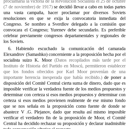
proclamaría la victoria de la Revolución Socialista el 25 de octubre
(7 de noviembre) de 1917)
se decidió llevar a cabo en todas partes
una vasta campaña, hacer proclamar por diversos Soviets
resoluciones en que se exija la convocatoria inmediata del
Congreso. Se nombro a Sverdlov delegado a la comisión que
convocara el Congreso; Yurenev debe secundarlo. Es preferible
celebrar previamente congresos departamentales y regionales de
los Soviets.
6. Habiendo escuchado la comunicación del camarada
Elexandrov (Samashko) concerniente a la proposición hecha por el
socialista suizo K. Moor
(Datos recopilados más tarde por el
Instituto de Historia del Partido en Moscú, permitieron establecer
que los fondos ofrecidos por Karl Moor provenían de una
importante herencia inesperada que había recibido.)
de poner a
disposición del Comité Central cierta suma de dinero, dado que es
imposible verificar la verdadera fuente de los medios propuestos y
determinar con certeza si esos medios propuestos y determinar con
certeza si esos medios provienen realmente de ese mismo fondo
que se nos señala en la proposición como fuente de donde se
abastece V .G. Plejanov, dado que resulta así mismo imposible
verificar el verdadero fin de la proposición de Moor, el Comité
Central ha decidido rechazar su proposición y declarar inadmisible