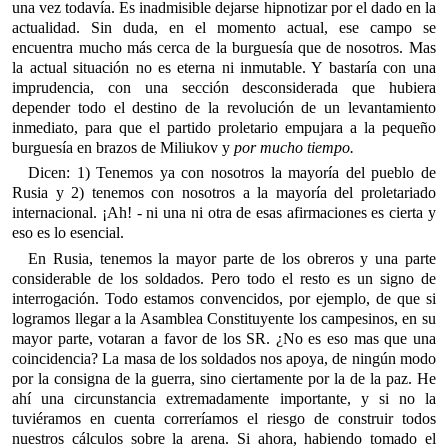
una vez todavía. Es inadmisible dejarse hipnotizar por el dado en la
actualidad. Sin duda, en el momento actual, ese campo se
encuentra mucho más cerca de la burguesía que de nosotros. Mas
la actual situación no es eterna ni inmutable. Y bastaría con una
imprudencia, con una sección desconsiderada que hubiera
depender todo el destino de la revolución de un levantamiento
inmediato, para que el partido proletario empujara a la pequeño
burguesía en brazos de Miliukov y
por mucho tiempo.
Dicen: 1) Tenemos ya con nosotros la mayoría del pueblo de
Rusia y 2) tenemos con nosotros a la mayoría del proletariado
internacional. ¡Ah! - ni una ni otra de esas afirmaciones es cierta y
eso es lo esencial.
En Rusia, tenemos la mayor parte de los obreros y una parte
considerable de los soldados. Pero todo el resto es un signo de
interrogación. Todo estamos convencidos, por ejemplo, de que si
logramos llegar a la Asamblea Constituyente los campesinos, en su
mayor parte, votaran a favor de los SR. ¿No es eso mas que una
coincidencia? La masa de los soldados nos apoya, de ningún modo
por la consigna de la guerra, sino ciertamente por la de la paz. He
ahí una circunstancia extremadamente importante, y si no la
tuviéramos en cuenta correríamos el riesgo de construir todos
nuestros cálculos sobre la arena. Si ahora, habiendo tomado el