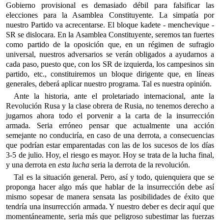
Gobierno provisional es demasiado débil para falsificar las
elecciones para la Asamblea Constituyente. La simpatía por
nuestro Partido va acrecentarse. El bloque kadete - menchevique -
SR se dislocara. En la Asamblea Constituyente, seremos tan fuertes
como partido de la oposición que, en un régimen de sufragio
universal, nuestros adversarios se verán obligados a ayudarnos a
cada paso, puesto que, con los SR de izquierda, los campesinos sin
partido, etc., constituiremos un bloque dirigente que, en líneas
generales, deberá aplicar nuestro programa. Tal es nuestra opinión.
Ante la historia, ante el proletariado internacional, ante la
Revolución Rusa y la clase obrera de Rusia, no tenemos derecho a
jugarnos ahora todo el porvenir a la carta de la insurrección
armada. Seria erróneo pensar que actualmente una acción
semejante no conduciría, en caso de una derrota, a consecuencias
que podrían estar emparentadas con las de los sucesos de los días
3-5 de julio. Hoy, el riesgo es mayor. Hoy se trata de la lucha final,
y una derrota en
esta lucha
seria la derrota de la revolución.
Tal es la situación general. Pero, así y todo, quienquiera que se
proponga hacer algo más que hablar de la insurrección debe así
mismo sopesar de manera sensata las posibilidades de éxito que
tendría una insurrección armada. Y nuestro deber es decir aquí que
momentáneamente, seria más que peligroso subestimar las fuerzas