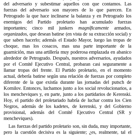
del adversario y subestimar aquellos con que contamos. Las
fuerzas del adversario son mayores de lo que parecen. En
Petrogrado la que hace inclinarse la balanza y en Petrogrado los
enemigos del Partido proletario han acumulado fuerzas
importantes; cinco mil junkers
magníficamente
armados,
organizados
, que desean batirse (en vista de su extracción social) y
que saben hacerlo; además el Estado Mayor, luego las tropas de
choque, mas los cosacos, mas una parte importante de la
guarnición, mas una artillería muy poderosa emplazada en abanico
alrededor de Petrogrado. Después, nuestros adversarios, ayudados
por el Comité Ejecutivo Central, probaran casi seguramente a
llamar tropas del frente. El Partido proletario, en el momento
actual, debería batirse según una relación de fuerzas por completo
diferente de la que existía durante las jornadas del putsch de
Kornilov. Entonces, luchamos junto a los social revolucionarios, a
los mencheviques y, en parte, junto a los partidarios de Kerenski.
Hoy, el partido del proletariado habría de luchar contra los Cien
Negros, además de los kadetes, de kerenski, y del Gobierno
provisional, además del Comité Ejecutivo Central (SR y
mencheviques).
Las fuerzas del partido proletario son, sin duda, muy importante,
pero la cuestión decisiva es la siguiente; ¿es, realmente, tal el