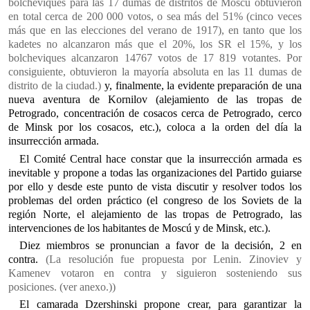
bolcheviques para las 17 dumas de distritos de Moscú obtuvieron
en total cerca de 200 000 votos, o sea más del 51% (cinco veces
más que en las elecciones del verano de 1917), en tanto que los
kadetes no alcanzaron más que el 20%, los SR el 15%, y los
bolcheviques alcanzaron 14767 votos de 17 819 votantes. Por
consiguiente, obtuvieron la mayoría absoluta en las 11 dumas de
distrito de la ciudad.)
y, finalmente, la evidente preparación de una
nueva aventura de Kornilov (alejamiento de las tropas de
Petrogrado, concentración de cosacos cerca de Petrogrado, cerco
de Minsk por los cosacos, etc.), coloca a la orden del día la
insurrección armada.
El Comité Central hace constar que la insurrección armada es
inevitable y propone a todas las organizaciones del Partido guiarse
por ello y desde este punto de vista discutir y resolver todos los
problemas del orden práctico (el congreso de los Soviets de la
región Norte, el alejamiento de las tropas de Petrogrado, las
intervenciones de los habitantes de Moscú y de Minsk, etc.).
Diez miembros se pronuncian a favor de la decisión, 2 en
contra.
(La resolución fue propuesta por Lenin. Zinoviev y
Kamenev votaron en contra y siguieron sosteniendo sus
posiciones. (ver anexo.))
El camarada Dzershinski propone crear, para garantizar la