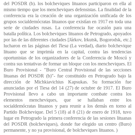
del POSDR (b). los bolcheviques lituanos participaron en ella al
mismo tiempo que los mencheviques defensistas. La finalidad de la
conferencia era la creación de una organización unificada de los
grupos socialdemócratas lituanos que existían en 1917 en toda una
serie de ciudades rusas. La conferencia fue ocasión para una
batalla política. Los bolcheviques lituanos de Petrogrado, apoyados
por las de las diferentes ciudades [Járkov, Irkutsk, Bogorodsk, etc.]
lucharon en las páginas del
Tiesa
(La verdad), diario bolchevique
lituano que se imprimía en la capital, contra las tendencias
oportunistas de los organizadores de la Conferencia de Moscú y
contra sus tentativas de formar un bloque con los mencheviques. El
Buro Provisional - "Buro Central Provisional de las secciones
lituanas del POSDR (b)"- fue constituido en Petrogrado bajo la
dirección de Michkiavichius Kapsukas. Su formación fue
anunciadas por el Tiesa del 14 (27) de octubre de 1917. El Buro
Provisional llevo a cabo un importante combate contra los
elementos mencheviques, que se hallaban entre los
socialdemócratas lituanos y para reunir a los demás en torno al
Partido Bolchevique. Del 5 (18) al 8 (21) de enero de 1918, tuvo
lugar en Petrogrado la primera conferencia de las sesiones lituanas
del POSDR (bolcheviques), donde fue elegido un centro (Buro)
permanente, y no ya provisional, de bolcheviques lituanos. )