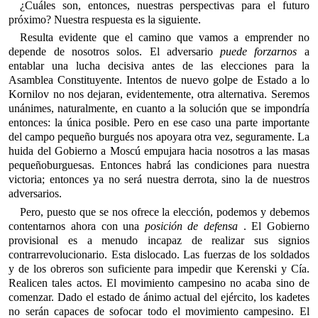
¿Cuáles son, entonces, nuestras perspectivas para el futuro
próximo? Nuestra respuesta es la siguiente.
Resulta evidente que el camino que vamos a emprender no
depende de nosotros solos. El adversario
puede forzarnos
a
entablar una lucha decisiva antes de las elecciones para la
Asamblea Constituyente. Intentos de nuevo golpe de Estado a lo
Kornilov no nos dejaran, evidentemente, otra alternativa. Seremos
unánimes, naturalmente, en cuanto a la solución que se impondría
entonces: la única posible. Pero en ese caso una parte importante
del campo pequeño burgués nos apoyara otra vez, seguramente. La
huida del Gobierno a Moscú empujara hacia nosotros a las masas
pequeñoburguesas. Entonces habrá las condiciones para nuestra
victoria; entonces ya no será nuestra derrota, sino la de nuestros
adversarios.
Pero, puesto que se nos ofrece la elección, podemos y debemos
contentarnos ahora con una
posición de defensa
. El Gobierno
provisional es a menudo incapaz de realizar sus signios
contrarrevolucionario. Esta dislocado. Las fuerzas de los soldados
y de los obreros son suficiente para impedir que Kerenski y Cía.
Realicen tales actos. El movimiento campesino no acaba sino de
comenzar. Dado el estado de ánimo actual del ejército, los kadetes
no serán capaces de sofocar todo el movimiento campesino. El