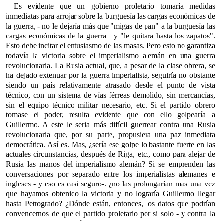
Es evidente que un gobierno proletario tomaría medidas
inmediatas para arrojar sobre la burguesía las cargas económicas de
la guerra, - no le dejaría más que "migas de pan" a la burguesía las
cargas económicas de la guerra - y "le quitara hasta los zapatos".
Esto debe incitar el entusiasmo de las masas. Pero esto no garantiza
todavía la victoria sobre el imperialismo alemán en una guerra
revolucionaria. La Rusia actual, que, a pesar de la clase obrera, se
ha dejado extenuar por la guerra imperialista, seguiría no obstante
siendo un país relativamente atrasado desde el punto de vista
técnico, con un sistema de vías férreas demolido, sin mercancías,
sin el equipo técnico militar necesario, etc. Si el partido obrero
tomase el poder, resulta evidente que con ello golpearía a
Guillermo. A este le seria más difícil guerrear contra una Rusia
revolucionaria que, por su parte, propusiera una paz inmediata
democrática. Así es. Mas, ¿sería ese golpe lo bastante fuerte en las
actuales circunstancias, después de Riga, etc., como para alejar de
Rusia las manos del imperialismo alemán? Si se emprenden las
conversaciones por separado entre los imperialistas alemanes e
ingleses - y eso es casi seguro-. ¿no las prolongarían mas una vez
que hayamos obtenido la victoria y no lograría Guillermo llegar
hasta Petrogrado? ¿Dónde están, entonces, los datos que podrían
convencernos de que el partido proletario por si solo - y contra la