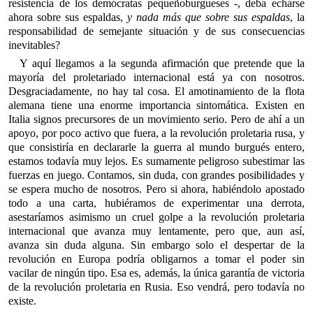
resistencia de los demócratas pequeñoburgueses -, deba echarse
ahora sobre sus espaldas,
y nada más que sobre sus espaldas
, la
responsabilidad de semejante situación y de sus consecuencias
inevitables?
Y aquí llegamos a la segunda afirmación que pretende que la
mayoría del proletariado internacional está ya con nosotros.
Desgraciadamente, no hay tal cosa. El amotinamiento de la flota
alemana tiene una enorme importancia sintomática. Existen en
Italia signos precursores de un movimiento serio. Pero de ahí a un
apoyo, por poco activo que fuera, a la revolución proletaria rusa, y
que consistiría en declararle la guerra al mundo burgués entero,
estamos todavía muy lejos. Es sumamente peligroso subestimar las
fuerzas en juego. Contamos, sin duda, con grandes posibilidades y
se espera mucho de nosotros. Pero si ahora, habiéndolo apostado
todo a una carta, hubiéramos de experimentar una derrota,
asestaríamos asimismo un cruel golpe a la revolución proletaria
internacional que avanza muy lentamente, pero que, aun así,
avanza sin duda alguna. Sin embargo solo el despertar de la
revolución en Europa podría obligarnos a tomar el poder sin
vacilar de ningún tipo. Esa es, además, la única garantía de victoria
de la revolución proletaria en Rusia. Eso vendrá, pero todavía no
existe.