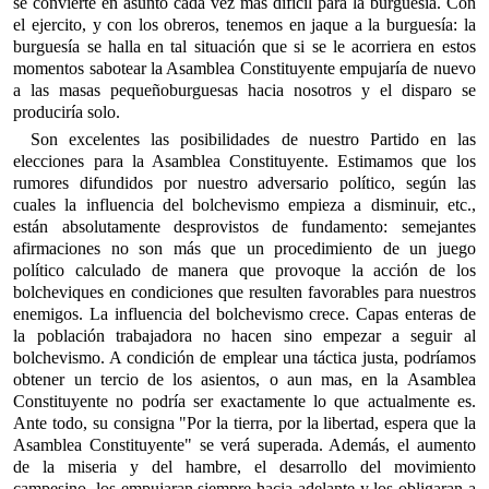
se convierte en asunto cada vez más difícil para la burguesía. Con
el ejercito, y con los obreros, tenemos en jaque a la burguesía: la
burguesía se halla en tal situación que si se le acorriera en estos
momentos sabotear la Asamblea Constituyente empujaría de nuevo
a las masas pequeñoburguesas hacia nosotros y el disparo se
produciría solo.
Son excelentes las posibilidades de nuestro Partido en las
elecciones para la Asamblea Constituyente. Estimamos que los
rumores difundidos por nuestro adversario político, según las
cuales la influencia del bolchevismo empieza a disminuir, etc.,
están absolutamente desprovistos de fundamento: semejantes
afirmaciones no son más que un procedimiento de un juego
político calculado de manera que provoque la acción de los
bolcheviques en condiciones que resulten favorables para nuestros
enemigos. La influencia del bolchevismo crece. Capas enteras de
la población trabajadora no hacen sino empezar a seguir al
bolchevismo. A condición de emplear una táctica justa, podríamos
obtener un tercio de los asientos, o aun mas, en la Asamblea
Constituyente no podría ser exactamente lo que actualmente es.
Ante todo, su consigna "Por la tierra, por la libertad, espera que la
Asamblea Constituyente" se verá superada. Además, el aumento
de la miseria y del hambre, el desarrollo del movimiento
campesino, los empujaran siempre hacia adelante y los obligaran a