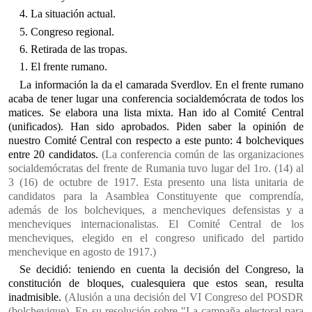
4. La situación actual.
5. Congreso regional.
6. Retirada de las tropas.
1. El frente rumano.
La información la da el camarada Sverdlov. En el frente rumano
acaba de tener lugar una conferencia socialdemócrata de todos los
matices. Se elabora una lista mixta. Han ido al Comité Central
(unificados). Han sido aprobados. Piden saber la opinión de
nuestro Comité Central con respecto a este punto: 4 bolcheviques
entre 20 candidatos.
(La conferencia común de las organizaciones
socialdemócratas del frente de Rumania tuvo lugar del 1ro. (14) al
3 (16) de octubre de 1917. Esta presento una lista unitaria de
candidatos para la Asamblea Constituyente que comprendía,
además de los bolcheviques, a mencheviques defensistas y a
mencheviques internacionalistas. El Comité Central de los
mencheviques, elegido en el congreso unificado del partido
menchevique en agosto de 1917.)
Se decidió: teniendo en cuenta la decisión del Congreso, la
constitución de bloques, cualesquiera que estos sean, resulta
inadmisible.
(Alusión a una decisión del VI Congreso del POSDR
(bolchevique). En su resolución sobre "La campaña electoral para