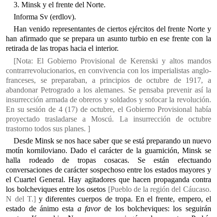
3. Minsk y el frente del Norte.
Informa Sv (erdlov).
Han venido representantes de ciertos ejércitos del frente Norte y
han afirmado que se prepara un asunto turbio en ese frente con la
retirada de las tropas hacia el interior.
[Nota: El Gobierno Provisional de Kerenski y altos mandos
contrarrevolucionarios, en convivencia con los imperialistas anglo-
franceses, se preparaban, a principios de octubre de 1917, a
abandonar Petrogrado a los alemanes. Se pensaba prevenir así la
insurrección armada de obreros y soldados y sofocar la revolución.
En su sesión de 4 (17) de octubre, el Gobierno Provisional había
proyectado trasladarse a Moscú. La insurrección de octubre
trastorno todos sus planes. ]
Desde Minsk se nos hace saber que se está preparando un nuevo
motín korniloviano. Dado el carácter de la guarnición, Minsk se
halla rodeado de tropas cosacas. Se están efectuando
conversaciones de carácter sospechoso entre los estados mayores y
el Cuartel General. Hay agitadores que hacen propaganda contra
los bolcheviques entre los osetos
[Pueblo de la región del Cáucaso.
N del T.]
y diferentes cuerpos de tropa. En el frente, empero, el
estado de ánimo esta
a favor
de los bolcheviques: los seguirán