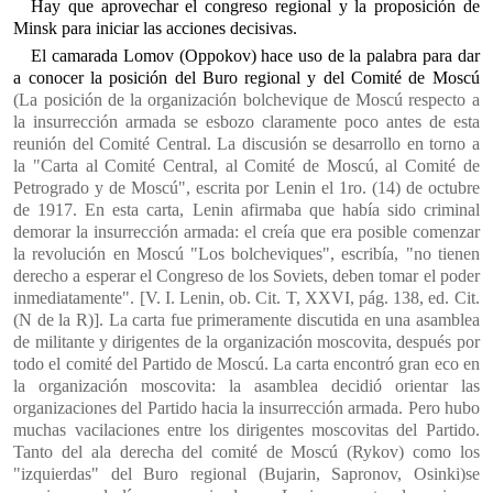
Hay que aprovechar el congreso regional y la proposición de
Minsk para iniciar las acciones decisivas.
El camarada Lomov (Oppokov) hace uso de la palabra para dar
a conocer la posición del Buro regional y del Comité de Moscú
(La posición de la organización bolchevique de Moscú respecto a
la insurrección armada se esbozo claramente poco antes de esta
reunión del Comité Central. La discusión se desarrollo en torno a
la "Carta al Comité Central, al Comité de Moscú, al Comité de
Petrogrado y de Moscú", escrita por Lenin el 1ro. (14) de octubre
de 1917. En esta carta, Lenin afirmaba que había sido criminal
demorar la insurrección armada: el creía que era posible comenzar
la revolución en Moscú "Los bolcheviques", escribía, "no tienen
derecho a esperar el Congreso de los Soviets, deben tomar el poder
inmediatamente". [V. I. Lenin, ob. Cit. T, XXVI, pág. 138, ed. Cit.
(N de la R)]. La carta fue primeramente discutida en una asamblea
de militante y dirigentes de la organización moscovita, después por
todo el comité del Partido de Moscú. La carta encontró gran eco en
la organización moscovita: la asamblea decidió orientar las
organizaciones del Partido hacia la insurrección armada. Pero hubo
muchas vacilaciones entre los dirigentes moscovitas del Partido.
Tanto del ala derecha del comité de Moscú (Rykov) como los
"izquierdas" del Buro regional (Bujarin, Sapronov, Osinki)se