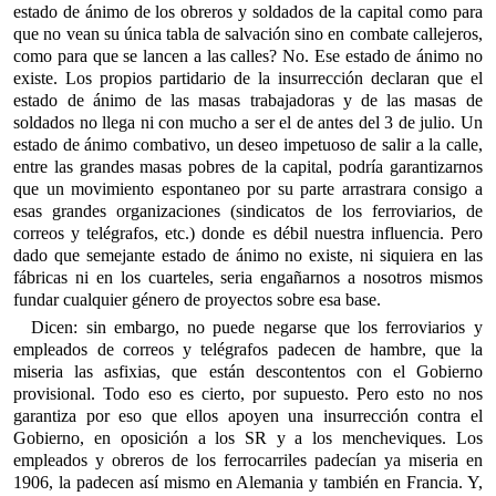
estado de ánimo de los obreros y soldados de la capital como para
que no vean su única tabla de salvación sino en combate callejeros,
como para que se lancen a las calles? No. Ese estado de ánimo no
existe. Los propios partidario de la insurrección declaran que el
estado de ánimo de las masas trabajadoras y de las masas de
soldados no llega ni con mucho a ser el de antes del 3 de julio. Un
estado de ánimo combativo, un deseo impetuoso de salir a la calle,
entre las grandes masas pobres de la capital, podría garantizarnos
que un movimiento espontaneo por su parte arrastrara consigo a
esas grandes organizaciones (sindicatos de los ferroviarios, de
correos y telégrafos, etc.) donde es débil nuestra influencia. Pero
dado que semejante estado de ánimo no existe, ni siquiera en las
fábricas ni en los cuarteles, seria engañarnos a nosotros mismos
fundar cualquier género de proyectos sobre esa base.
Dicen: sin embargo, no puede negarse que los ferroviarios y
empleados de correos y telégrafos padecen de hambre, que la
miseria las asfixias, que están descontentos con el Gobierno
provisional. Todo eso es cierto, por supuesto. Pero esto no nos
garantiza por eso que ellos apoyen una insurrección contra el
Gobierno, en oposición a los SR y a los mencheviques. Los
empleados y obreros de los ferrocarriles padecían ya miseria en
1906, la padecen así mismo en Alemania y también en Francia. Y,