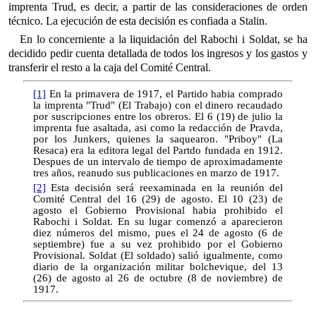
imprenta Trud, es decir, a partir de las consideraciones de orden
técnico. La ejecución de esta decisión es confiada a Stalin.
En lo concerniente a la liquidación del Rabochi i Soldat, se ha
decidido pedir cuenta detallada de todos los ingresos y los gastos y
transferir el resto a la caja del Comité Central.
[1]
En la primavera de 1917, el Partido habia comprado
la imprenta "Trud" (El Trabajo) con el dinero recaudado
por suscripciones entre los obreros. El 6 (19) de julio la
imprenta fue asaltada, asi como la redacción de Pravda,
por los Junkers, quienes la saquearon. "Priboy" (La
Resaca) era la editora legal del Partdo fundada en 1912.
Despues de un intervalo de tiempo de aproximadamente
tres años, reanudo sus publicaciones en marzo de 1917.
[2]
Esta decisión será reexaminada en la reunión del
Comité Central del 16 (29) de agosto. El 10 (23) de
agosto el Gobierno Provisional habia prohibido el
Rabochi i Soldat. En su lugar comenzó a aparecieron
diez números del mismo, pues el 24 de agosto (6 de
septiembre) fue a su vez prohibido por el Gobierno
Provisional. Soldat (El soldado) salió igualmente, como
diario de la organización militar bolchevique, del 13
(26) de agosto al 26 de octubre (8 de noviembre) de
1917.