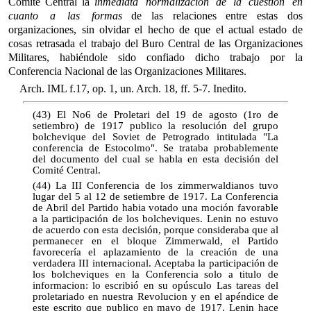
Comité Central la
inmediata normalización de la cuestión en
cuanto a las formas
de las relaciones entre estas dos
organizaciones, sin olvidar el hecho de que el actual estado de
cosas retrasada el trabajo del Buro Central de las Organizaciones
Militares, habiéndole sido confiado dicho trabajo por la
Conferencia Nacional de las Organizaciones Militares.
Arch. IML f.17, op. 1, un. Arch. 18, ff. 5-7. Inedito.
(43) El No6 de Proletari del 19 de agosto (1ro de
setiembro) de 1917 publico la resolución del grupo
bolchevique del Soviet de Petrogrado intitulada "La
conferencia de Estocolmo". Se trataba probablemente
del documento del cual se habla en esta decisión del
Comité Central.
(44) La III Conferencia de los zimmerwaldianos tuvo
lugar del 5 al 12 de setiembre de 1917. La Conferencia
de Abril del Partido habia votado una moción favorable
a la participación de los bolcheviques. Lenin no estuvo
de acuerdo con esta decisión, porque consideraba que al
permanecer en el bloque Zimmerwald, el Partido
favorecería el aplazamiento de la creación de una
verdadera III internacional. Aceptaba la participación de
los bolcheviques en la Conferencia solo a titulo de
informacion: lo escribió en su opúsculo Las tareas del
proletariado en nuestra Revolucion y en el apéndice de
este escrito que publico en mayo de 1917. Lenin hace