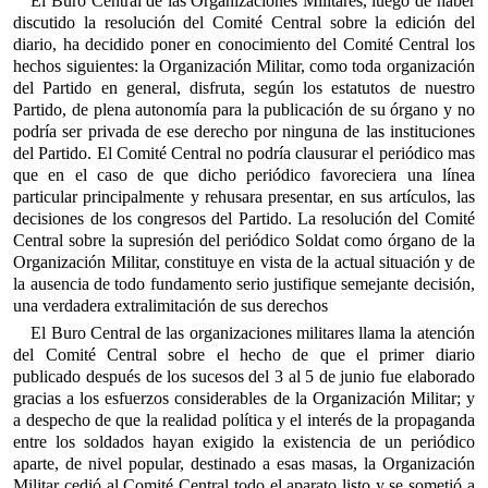
El Buro Central de las Organizaciones Militares, luego de haber
discutido la resolución del Comité Central sobre la edición del
diario, ha decidido poner en conocimiento del Comité Central los
hechos siguientes: la Organización Militar, como toda organización
del Partido en general, disfruta, según los estatutos de nuestro
Partido, de plena autonomía para la publicación de su órgano y no
podría ser privada de ese derecho por ninguna de las instituciones
del Partido. El Comité Central no podría clausurar el periódico mas
que en el caso de que dicho periódico favoreciera una línea
particular principalmente y rehusara presentar, en sus artículos, las
decisiones de los congresos del Partido. La resolución del Comité
Central sobre la supresión del periódico Soldat como órgano de la
Organización Militar, constituye en vista de la actual situación y de
la ausencia de todo fundamento serio justifique semejante decisión,
una verdadera extralimitación de sus derechos
El Buro Central de las organizaciones militares llama la atención
del Comité Central sobre el hecho de que el primer diario
publicado después de los sucesos del 3 al 5 de junio fue elaborado
gracias a los esfuerzos considerables de la Organización Militar; y
a despecho de que la realidad política y el interés de la propaganda
entre los soldados hayan exigido la existencia de un periódico
aparte, de nivel popular, destinado a esas masas, la Organización
Militar cedió al Comité Central todo el aparato listo y se sometió a