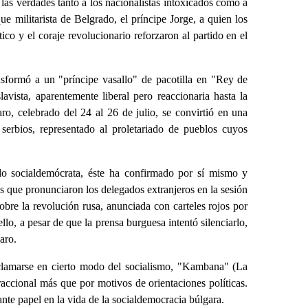
 las verdades tanto a los nacionalistas intoxicados como a
ue militarista de Belgrado, el príncipe Jorge, a quien los
ico y el coraje revolucionario reforzaron al partido en el
sformó a un "príncipe vasallo" de pacotilla en "Rey de
vista, aparentemente liberal pero reaccionaria hasta la
ro, celebrado del 24 al 26 de julio, se convirtió en una
 serbios, representado al proletariado de pueblos cuyos
ido socialdemócrata, éste ha confirmado por sí mismo y
sos que pronunciaron los delegados extranjeros en la sesión
sobre la revolución rusa, anunciada con carteles rojos por
lo, a pesar de que la prensa burguesa intentó silenciarlo,
aro.
eclamarse en cierto modo del socialismo, "Kambana" (La
accional más que por motivos de orientaciones políticas.
ante papel en la vida de la socialdemocracia búlgara.