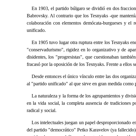
En 1903, el partido búlgaro se dividió en dos fracci
Babrovsky. Al contrario que los Tesnyaks -que mantenían 
colaboración con elementos demócata-burgueses y el re
unificado.
En 1905 tuvo lugar otra ruptura entre los Tesnyaks e
"conservadurismo", rigidez en lo organizativo y de apar
disidentes, los "progresistas", que cuestionaban también
fracasó por la oposición de los Tesnyaks. Frente a ellos 
Desde entonces el único vínculo entre las dos organiz
al "partido unificado" al que sirve en gran medida como p
La naturaleza y la forma de los agrupamientos y divisi
en la vida social, la completa ausencia de tradiciones po
radical y social.
Los intelectuales juegan un papel desproporcionado en 
del partido "democrático" Petko Karavelov (ya fallecido) 