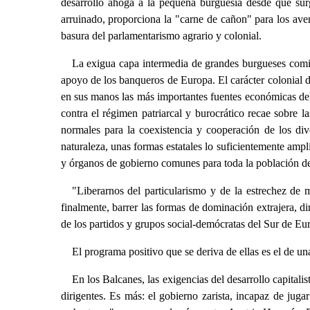
desarrollo ahoga a la pequeña burguesía desde que surg
arruinado, proporciona la "carne de cañon" para los aven
basura del parlamentarismo agrario y colonial.
La exigua capa intermedia de grandes burgueses comien
apoyo de los banqueros de Europa. El carácter colonial d
en sus manos las más importantes fuentes económicas del 
contra el régimen patriarcal y burocrático recae sobre l
normales para la coexistencia y cooperación de los dive
naturaleza, unas formas estatales lo suficientemente ampl
y órganos de gobierno comunes para toda la población de
"Liberarnos del particularismo y de la estrechez de m
finalmente, barrer las formas de dominación extrajera, di
de los partidos y grupos social-demócratas del Sur de Eur
El programa positivo que se deriva de ellas es el de un
En los Balcanes, las exigencias del desarrollo capital
dirigentes. Es más: el gobierno zarista, incapaz de juga