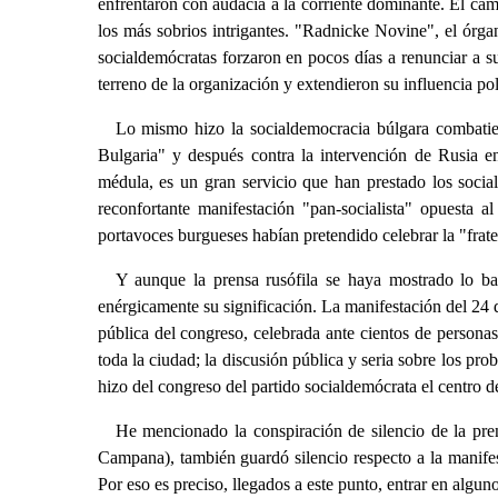
enfrentaron con audacia a la corriente dominante. El cama
los más sobrios intrigantes. "Radnicke Novine", el órgano
socialdemócratas forzaron en pocos días a renunciar a sus
terreno de la organización y extendieron su influencia pol
Lo mismo hizo la socialdemocracia búlgara combatien
Bulgaria" y después contra la intervención de Rusia en
médula, es un gran servicio que han prestado los social
reconfortante manifestación "pan-socialista" opuesta a
portavoces burgueses habían pretendido celebrar la "frat
Y aunque la prensa rusófila se haya mostrado lo ba
enérgicamente su significación. La manifestación del 24 de
pública del congreso, celebrada ante cientos de personas 
toda la ciudad; la discusión pública y seria sobre los pr
hizo del congreso del partido socialdemócrata el centro del
He mencionado la conspiración de silencio de la pre
Campana), también guardó silencio respecto a la manifes
Por eso es preciso, llegados a este punto, entrar en algu