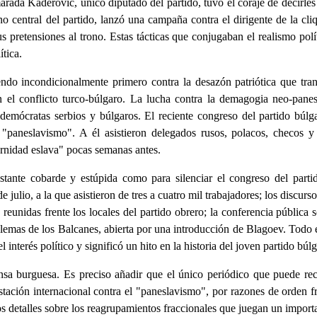
rada Kaderovic, único diputado del partido, tuvo el coraje de decirles
 central del partido, lanzó una campaña contra el dirigente de la cliq
 pretensiones al trono. Estas tácticas que conjugaban el realismo polít
ítica.
do incondicionalmente primero contra la desazón patriótica que tran
 el conflicto turco-búlgaro. La lucha contra la demagogia neo-panesla
demócratas serbios y búlgaros. El reciente congreso del partido búlga
l "paneslavismo". A él asistieron delegados rusos, polacos, checos y
ernidad eslava" pocas semanas antes.
stante cobarde y estúpida como para silenciar el congreso del part
 julio, a la que asistieron de tres a cuatro mil trabajadores; los discur
reunidas frente los locales del partido obrero; la conferencia pública 
oblemas de los Balcanes, abierta por una introducción de Blagoev. Todo el
 interés político y significó un hito en la historia del joven partido búlg
nsa burguesa. Es preciso añadir que el único periódico que puede r
tación internacional contra el "paneslavismo", por razones de orden fr
nos detalles sobre los reagrupamientos fraccionales que juegan un import