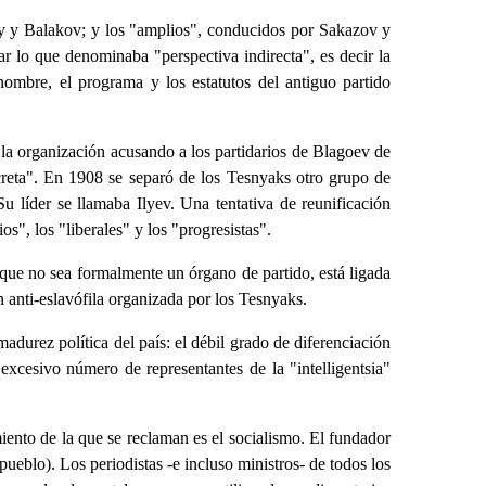
sky y Balakov; y los "amplios", conducidos por Sakazov y
ar lo que denominaba "perspectiva indirecta", es decir la
ombre, el programa y los estatutos del antiguo partido
la organización acusando a los partidarios de Blagoev de
ecreta". En 1908 se separó de los Tesnyaks otro grupo de
Su líder se llamaba Ilyev. Una tentativa de reunificación
s", los "liberales" y los "progresistas".
que no sea formalmente un órgano de partido, está ligada
n anti-eslavófila organizada por los Tesnyaks.
adurez política del país: el débil grado de diferenciación
l excesivo número de representantes de la "intelligentsia"
iento de la que se reclaman es el socialismo. El fundador
ueblo). Los periodistas -e incluso ministros- de todos los