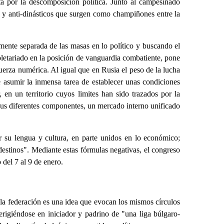
ta por la descomposición política. Junto al campesinado
os y anti-dinásticos que surgen como champiñones entre la
mente separada de las masas en lo político y buscando el
oletariado en la posición de vanguardia combatiente, pone
uerza numérica. Al igual que en Rusia el peso de la lucha
de asumir la inmensa tarea de establecer unas condiciones
 en un territorio cuyos limites han sido trazados por la
e sus diferentes componentes, un mercado interno unificado
or su lengua y cultura, en parte unidos en lo económico;
 destinos". Mediante estas fórmulas negativas, el congreso
del 7 al 9 de enero.
y la federación es una idea que evocan los mismos círculos
 erigiéndose en iniciador y padrino de "una liga búlgaro-