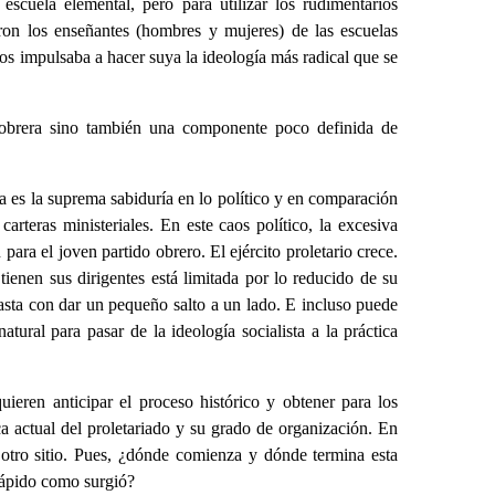
scuela elemental, pero para utilizar los rudimentarios
ron los enseñantes (hombres y mujeres) de las escuelas
los impulsaba a hacer suya la ideología más radical que se
se obrera sino también una componente poco definida de
a es la suprema sabiduría en lo político y en comparación
teras ministeriales. En este caos político, la excesiva
ara el joven partido obrero. El ejército proletario crece.
tienen sus dirigentes está limitada por lo reducido de su
Basta con dar un pequeño salto a un lado. E incluso puede
natural para pasar de la ideología socialista a la práctica
uieren anticipar el proceso histórico y obtener para los
ca actual del proletariado y su grado de organización. En
 otro sitio. Pues, ¿dónde comienza y dónde termina esta
rápido como surgió?