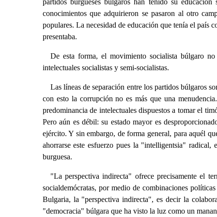
partidos burgueses búlgaros han tenido su educación s
conocimientos que adquirieron se pasaron al otro camp
populares. La necesidad de educación que tenía el país co
presentaba.
De esta forma, el movimiento socialista búlgaro no
intelectuales socialistas y semi-socialistas.
Las líneas de separación entre los partidos búlgaros s
con esto la corrupción no es más que una menudencia. L
predominancia de intelectuales dispuestos a tomar el timó
Pero aún es débil: su estado mayor es desproporcionado, 
ejército. Y sin embargo, de forma general, para aquél qu
ahorrarse este esfuerzo pues la "intelligentsia" radical, 
burguesa.
"La perspectiva indirecta" ofrece precisamente el ter
socialdemócratas, por medio de combinaciones políticas a
Bulgaria, la "perspectiva indirecta", es decir la cola
"democracia" búlgara que ha visto la luz como un manant