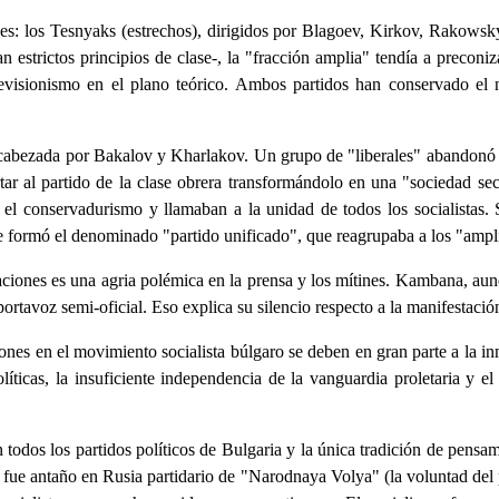
ones: los Tesnyaks (estrechos), dirigidos por Blagoev, Kirkov, Rakow
estrictos principios de clase-, la "fracción amplia" tendía a preconiz
visionismo en el plano teórico. Ambos partidos han conservado el n
ncabezada por Bakalov y Kharlakov. Un grupo de "liberales" abandonó 
tar al partido de la clase obrera transformándolo en una "sociedad s
 el conservadurismo y llamaban a la unidad de todos los socialistas. 
se formó el denominado "partido unificado", que reagrupaba a los "amplio
aciones es una agria polémica en la prensa y los mítines. Kambana, aun
ortavoz semi-oficial. Eso explica su silencio respecto a la manifestació
ones en el movimiento socialista búlgaro se deben en gran parte a la inm
líticas, la insuficiente independencia de la vanguardia proletaria y e
todos los partidos políticos de Bulgaria y la única tradición de pensam
fue antaño en Rusia partidario de "Narodnaya Volya" (la voluntad del p