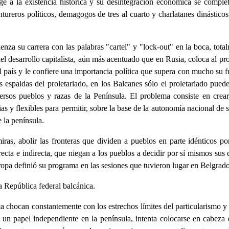
e a la existencia histórica y su desintegración económica se comple
tureros políticos, demagogos de tres al cuarto y charlatanes dinástic
za su carrera con las palabras "cartel" y "lock-out" en la boca, total
el desarrollo capitalista, aún más acentuado que en Rusia, coloca al pr
país y le confiere una importancia política que supera con mucho su f
as espaldas del proletariado, en los Balcanes sólo el proletariado pue
rsos pueblos y razas de la Península. El problema consiste en crear,
ias y flexibles para permitir, sobre la base de la autonomía nacional d
 la península.
iras, abolir las fronteras que dividen a pueblos en parte idénticos p
recta e indirecta, que niegan a los pueblos a decidir por sí mismos sus
opa definió su programa en las sesiones que tuvieron lugar en Belgrado 
a República federal balcánica.
ista chocan constantemente con los estrechos límites del particularismo 
r un papel independiente en la península, intenta colocarse en cabeza