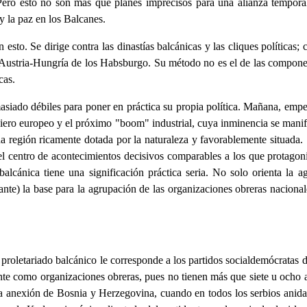
Pero esto no son más que planes imprecisos para una alianza temporal 
y la paz en los Balcanes.
esto. Se dirige contra las dinastías balcánicas y las cliques políticas; 
a Austria-Hungría de los Habsburgo. Su método no es el de las componen
cas.
siado débiles para poner en práctica su propia política. Mañana, empero
nciero europeo y el próximo "boom" industrial, cuya inminencia se manifie
na región ricamente dotada por la naturaleza y favorablemente situada.
l centro de acontecimientos decisivos comparables a los que protagon
lcánica tiene una significación práctica seria. No solo orienta la ag
ante) la base para la agrupación de las organizaciones obreras nacional
l proletariado balcánico le corresponde a los partidos socialdemócratas 
te como organizaciones obreras, pues no tienen más que siete u ocho a
s la anexión de Bosnia y Herzegovina, cuando en todos los serbios anid