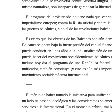
serbo-turca" que se revolvería contra Austria-Hungría. 
misma naturaleza, son incapaces de garantizar la libertad 
El programa del proletariado no tiene nada que ver con 
imperialismo europeo; contra la Rusia oficial y contra l
las guerras balcánicas, sino el de las revoluciones balcáni
Es cierto que los obreros de los Balcanes son aún dema
Balcanes se opera bajo la fuerte presión del capital fina
puede conducir en unos años a la industrialización de u
puede hacer del movimiento socialdemócrata balcánico e
incluso hoy día el programa de una República federal ba
unificador, también constituye (y esto es aún más import
movimiento socialdemócrata internacional.
***
El mérito de haber tomado la iniciativa para unificar a
un lado su pasado ideológico y las consideramos solamen
servicios a la Internacional. En el momento crítico, tra