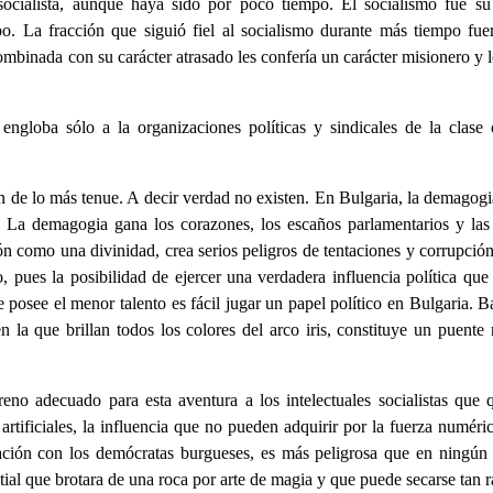
ocialista, aunque haya sido por poco tiempo. El socialismo fue su e
o. La fracción que siguió fiel al socialismo durante más tiempo fue
mbinada con su carácter atrasado les confería un carácter misionero y 
 engloba sólo a la organizaciones políticas y sindicales de la cla
on de lo más tenue. A decir verdad no existen. En Bulgaria, la demagogi
a demagogia gana los corazones, los escaños parlamentarios y las car
n como una divinidad, crea serios peligros de tentaciones y corrupción p
pues la posibilidad de ejercer una verdadera influencia política que 
e posee el menor talento es fácil jugar un papel político en Bulgaria. 
en la que brillan todos los colores del arco iris, constituye un puente 
reno adecuado para esta aventura a los intelectuales socialistas que q
rtificiales, la influencia que no pueden adquirir por la fuerza numéri
boración con los demócratas burgueses, es más peligrosa que en ningún
ial que brotara de una roca por arte de magia y que puede secarse tan 