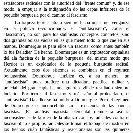
estafadores radicales con la autoridad del “frente común” y, de ese
modo, a empujar a la indignación do las capas inferiores de la
pequeña burguesía por el camino al fascismo.
La torpeza teórica atrajo siempre hacia una cruel venganza
en la política revolucionaria. El “antifascismo”, coma el
“fascismo”, no son para los stalinistas conceptos concretos, sino
dos grandes bolsas vacías en las que meten todo lo que cae en sus
manos. Doumergue es para ellos un fascista, como antes también
lo fue Daladier. De hecho, Doumergue es un explotador capitalista
del ala fascista de la pequeña burguesía, del mismo modo que
Herriot es un explotador de la pequeña burguesía radical.
Actualmente, esos dos sistemas se combinan en el régimen
bonapartista. Doumergue también es, a su manera, un
“antifascista”, pues prefiere una dictadura pacifica, militar y
policial, del gran capital a una guerra civil de resultado siempre
incierto. Por terror al fascismo y más aún al proletariado, el
“antifascista” Daladier se ha unido a Doumergue. Pero el régimen
de Doumergue es inconcebible sin la existencia de las bandas
fascistas. ¡E1 análisis marxista elemental demuestra así la
inconsistencia de la idea de la alianza con los radicales contra el
fascismo! Los propios radicales se toman el trabajo de mostrar en
los hechos cuán fantásticas y reaccionarias son las quimeras