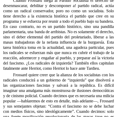
Cuando Frossard niega al Partido Socialista el derecho de
desenmascarar, debilitar y descomponer a! partido radical, actúa
como un radical conservador, poro no como un socialista. Solo
tiene derecho a la existencia histórica el partido que cree en su
programa y se esfuerza por reunir a todo el pueblo bajo su bandera.
En caso contrario, no es un partido histórico, sino una pandilla
parlamentaria, una banda de arribistas. No es solamente el derecho,
sino el deber elemental del partido del proletariado, liberar a las
masas trabajadoras de la nefasta influencia de la burguesía. Esta
tarea histórica toma en la actualidad, una agudeza particular, pues
los radicales se esfuerzan más que nunca en cubrir el trabajo de la
reacción, adormecer y engañar al pueblo, y preparar así la victoria
del fascismo. ¿Los radicales de izquierda? También ellos capitulan
fatalmente ante Herriot, como Herriot lo hace ante Tardieu.
Frossard quiere creer que la alianza de los socialistas con los
radicales conducirá a un gobierno de “izquierda” que disolverá a
las organizaciones fascistas y salvará a la república. Es difícil
imaginar una amalgama más monstruosa de ilusiones democráticas
y de cinismo policial. Cuando decimos que es necesaria una milicia
popular —hablaremos de esto en detalle, más adelante—, Frossard
y sus semejantes objetan: “Contra el fascismo no se debe luchar
con medios físicos, sino ideológicamente”. Cuando decimos: solo
una fuerte movilización revolucionaria de las masas (que no es