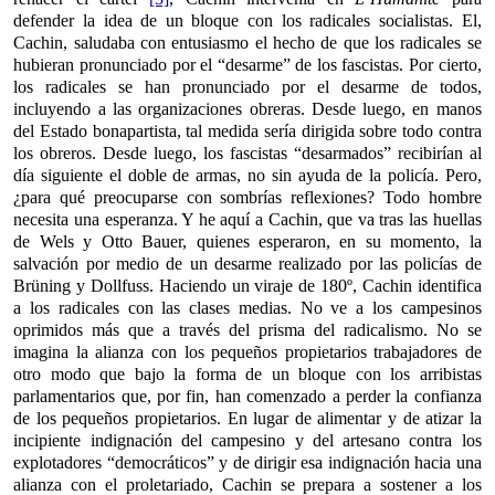
defender la idea de un bloque con los radicales socialistas. El,
Cachin, saludaba con entusiasmo el hecho de que los radicales se
hubieran pronunciado por el “desarme” de los fascistas. Por cierto,
los radicales se han pronunciado por el desarme de todos,
incluyendo a las organizaciones obreras. Desde luego, en manos
del Estado bonapartista, tal medida sería dirigida sobre todo contra
los obreros. Desde luego, los fascistas “desarmados” recibirían al
día siguiente el doble de armas, no sin ayuda de la policía. Pero,
¿para qué preocuparse con sombrías reflexiones? Todo hombre
necesita una esperanza. Y he aquí a Cachin, que va tras las huellas
de Wels y Otto Bauer, quienes esperaron, en su momento, la
salvación por medio de un desarme realizado por las policías de
Brüning y Dollfuss. Haciendo un viraje de 180º, Cachin identifica
a los radicales con las clases medias. No ve a los campesinos
oprimidos más que a través del prisma del radicalismo. No se
imagina la alianza con los pequeños propietarios trabajadores de
otro modo que bajo la forma de un bloque con los arribistas
parlamentarios que, por fin, han comenzado a perder la confianza
de los pequeños propietarios. En lugar de alimentar y de atizar la
incipiente indignación del campesino y del artesano contra los
explotadores “democráticos” y de dirigir esa indignación hacia una
alianza con el proletariado, Cachin se prepara a sostener a los