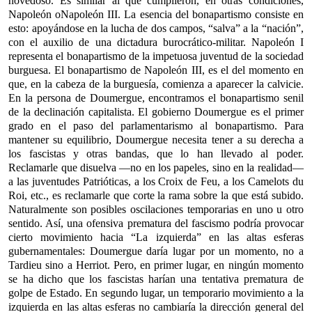
novedoso. Es similar al que cumplieron, en otras condiciones,
Napoleón o
Napoleón III. La esencia del bonapartismo consiste en
esto: apoyándose en la lucha de dos campos, “salva” a la “nación”,
con el auxilio de una dictadura burocrático-militar. Napoleón I
representa el bonapartismo de la impetuosa juventud de la sociedad
burguesa. El bonapartismo de Napoleón III, es el del momento en
que, en la cabeza de la burguesía, comienza a aparecer la calvicie.
En la persona de Doumergue, encontramos el bonapartismo senil
de la declinación capitalista. El gobierno Doumergue es el primer
grado en el paso del parlamentarismo al bonapartismo. Para
mantener su equilibrio, Doumergue necesita tener a su derecha a
los fascistas y otras bandas, que lo han llevado al poder.
Reclamarle que disuelva —no en los papeles, sino en la realidad—
a las juventudes Patrióticas, a los Croix de Feu, a los Camelots du
Roi, etc., es reclamarle que corte la rama sobre la que está subido.
Naturalmente son posibles oscilaciones temporarias en uno u otro
sentido. Así, una ofensiva prematura del fascismo podría provocar
cierto movimiento hacia “La izquierda” en las altas esferas
gubernamentales: Doumergue daría lugar por un momento, no a
Tardieu sino a Herriot. Pero, en primer lugar, en ningún momento
se ha dicho que los fascistas harían una tentativa prematura de
golpe de Estado. En segundo lugar, un temporario movimiento a la
izquierda en las altas esferas no cambiaría la dirección general del