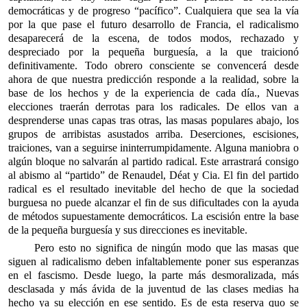
democráticas y de progreso “pacífico”. Cualquiera que sea la vía
por la que pase el futuro desarrollo de Francia, el radicalismo
desaparecerá de la escena, de todos modos, rechazado y
despreciado por la pequeña burguesía, a la que traicionó
definitivamente. Todo obrero consciente se convencerá desde
ahora de que nuestra predicción responde a la realidad, sobre la
base de los hechos y de la experiencia de cada día., Nuevas
elecciones traerán derrotas para los radicales. De ellos van a
desprenderse unas capas tras otras, las masas populares abajo, los
grupos de arribistas asustados arriba. Deserciones, escisiones,
traiciones, van a seguirse ininterrumpidamente. Alguna maniobra o
algún bloque no salvarán al partido radical. Este arrastrará consigo
al abismo al “partido” de Renaudel, Déat y Cia. El fin del partido
radical es el resultado inevitable del hecho de que la sociedad
burguesa no puede alcanzar el fin de sus dificultades con la ayuda
de métodos supuestamente democráticos. La escisión entre la base
de la pequeña burguesía y sus direcciones es inevitable.
Pero esto no significa de ningún modo que las masas que
siguen al radicalismo deben infaltablemente poner sus esperanzas
en el fascismo. Desde luego, la parte más desmoralizada, más
desclasada y más ávida de la juventud de las clases medias ha
hecho ya su elección en ese sentido. Es de esta reserva quo se