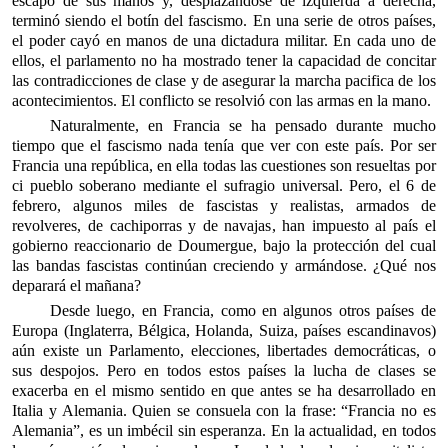
escapó de sus manos y, desplazándose de izquierda a derecha,
terminó siendo el botín del fascismo. En una serie de otros países,
el poder cayó en manos de una dictadura militar. En cada uno de
ellos, el parlamento no ha mostrado tener la capacidad de concitar
las contradicciones de clase y de asegurar la marcha pacifica de los
acontecimientos. El conflicto se resolvió con las armas en la mano.
Naturalmente, en Francia se ha pensado durante mucho
tiempo que el fascismo nada tenía que ver con este país. Por ser
Francia una república, en ella todas las cuestiones son resueltas por
ci pueblo soberano mediante el sufragio universal. Pero, el 6 de
febrero, algunos miles de fascistas y realistas, armados de
revolveres, de cachiporras y de navajas, han impuesto al país el
gobierno reaccionario de Doumergue, bajo la protección del cual
las bandas fascistas continúan creciendo y armándose. ¿Qué nos
deparará el mañana?
Desde luego, en Francia, como en algunos otros países de
Europa (Inglaterra, Bélgica, Holanda, Suiza, países escandinavos)
aún existe un Parlamento, elecciones, libertades democráticas, o
sus despojos. Pero en todos estos países la lucha de clases se
exacerba en el mismo sentido en que antes se ha desarrollado en
Italia y Alemania. Quien se consuela con la frase: “Francia no es
Alemania”, es un imbécil sin esperanza. En la actualidad, en todos