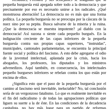
pequeña burguesía está apegada sobre todo a la democracia y que
precisamente por eso es necesario unirse a los radicales. ¿Qué
monstruosa aberración! La democracia no es más que una forma
política. La pequeña burguesía no se preocupa por la cáscara de la
nuez sino por su pepita. Busca salvarse de la miseria y la ruina.
¿Que la democracia se muestra impotente? ¡al diablo con la
democracia! Así razona o siente cada pequeño burgués. En la
indignación creciente de las capas inferiores de la pequeña
burguesía contra sus propias capas superiores, “instruidas”,
municipales, cantonales parlamentarias, se encuentra la principal
fuente social y política del fascismo. A esto debe agregarse el odio
de la juventud intelectual, aplastada por la crisis, hacia los
abogados, los profesores, los diputados y los ministros
advenedizos. Aquí también, en consecuencia, los intelectuales
pequeño burgueses inferiores se rebelan contra los quo están por
encima de ellos.
¿Significa esto que el paso de la pequeña burguesía por el
camino al fascismo será inevitable, ineluctable? No, tal conclusión
sería de un vergonzoso fatalismo. Lo que es realmente inevitable es
el fin del radicalismo y de todas las agrupaciones políticas que
liguen su suerte a la de éste. En las condiciones de la decadencia
capitalista, no hay más lugar para un partido de reformas