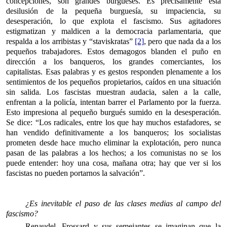
concepciones, son grandes burgueses. Es precisamente esta
desilusión de la pequeña burguesía, su impaciencia, su
desesperación, lo que explota el fascismo. Sus agitadores
estigmatizan y maldicen a la democracia parlamentaria, que
respalda a los arribistas y “staviskratas”
[2]
, pero que nada da a los
pequeños trabajadores. Estos demagogos blanden el puño en
dirección a los banqueros, los grandes comerciantes, los
capitalistas. Esas palabras y es gestos responden plenamente a los
sentimientos de los pequeños propietarios, caídos en una situación
sin salida. Los fascistas muestran audacia, salen a la calle,
enfrentan a la policía, intentan barrer el Parlamento por la fuerza.
Esto impresiona al pequeño burgués sumido en la desesperación.
Se dice: “Los radicales, entre los que hay muchos estafadores, se
han vendido definitivamente a los banqueros; los socialistas
prometen desde hace mucho eliminar la explotación, pero nunca
pasan de las palabras a los hechos; a los comunistas no se los
puede entender: hoy una cosa, mañana otra; hay que ver si los
fascistas no pueden portarnos la salvación”.
¿Es inevitable el paso de las clases medias al campo del
fascismo?
Renaudel, Frossard y sus semejantes se imaginan que la