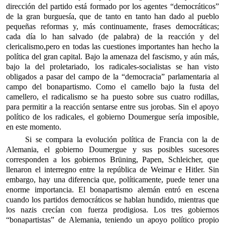
dirección del partido está formado por los agentes “democráticos”
de la gran burguesía, que de tanto en tanto han dado al pueblo
pequeñas reformas y, más continuamente, frases democráticas;
cada día lo han salvado (de palabra) de la reacción y del
clericalismo,
pero en todas las cuestiones importantes han hecho la
política del gran capital. Bajo la amenaza del fascismo, y aún más,
bajo la del proletariado, los radicales-socialistas se han visto
obligados a pasar del campo de la “democracia” parlamentaria al
campo del bonapartismo. Como el camello bajo la fusta del
camellero, el radicalismo se ha puesto sobre sus cuatro rodillas,
para permitir a la reacción sentarse entre sus jorobas. Sin el apoyo
político de los radicales, el gobierno Doumergue sería imposible,
en este momento.
Si se compara la evolución política de Francia con la de
Alemania, el gobierno Doumergue y sus posibles sucesores
corresponden a los gobiernos Brüning, Papen, Schleicher, que
llenaron el interregno entre la república de Weimar e Hitler. Sin
embargo, hay una diferencia que, políticamente, puede tener una
enorme importancia. El bonapartismo alemán entró en escena
cuando los partidos democráticos se hablan hundido, mientras que
los nazis crecían con fuerza prodigiosa. Los tres gobiernos
“bonapartistas” de Alemania, teniendo un apoyo político propio