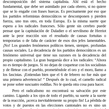
descomposición del sistema capitalista. Ahí está el hecho
fundamental, que debe ser asimilado por cada obrero, si no quiere
que se lo engañe con frases huecas. Es precisamente por eso que
los partidos reformistas democráticos se descomponen y pierden
fuerza, uno tras otro, en toda Europa. Es la misma suerte que
espera a los radicales franceses. Sólo gente sin cerebro puede
pensar que la capitulación de Daladier o el servilismo de Herriot
ante la peor reacción son el resultado de causas fortuitas o
temporarias o de falta de carácter de esos dos jefes lamentables.
¡No! Los grandes fenómenos políticos tienen, siempre, profundas
causas sociales. La decadencia de los partidos democráticos es un
fenómeno universal que tiene sus razones en la decadencia del
propio capitalismo. La gran burguesía dice a los radicales: “Ahora
no es tiempo de juegos. Si no dejan de coquetear con los socialistas
y de flirtear con el pueblo, prometiéndole el oro y el moro, llamo a
los fascistas. ¡Entiendan bien que el
6 de febrero no fue más que
una primera advertencia! “ Después de lo cual, el camello radical
se pone sobre suscuatro rodillas. No le queda otra cosa para hacer.
Pero el radicalismo no encontrará su salvación por este
camino. Ligando a los ojos de todo el pueblo, su suerte a la suerte
de la reacción, ¡acerca inevitablemente su propio fin! La pérdida de
votos y de puestos en las elecciones cantonales no es sino un