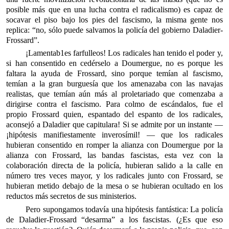
posible más que en una lucha contra el radicalismo) es capaz de
socavar el piso bajo los pies del fascismo, la misma gente nos
replica: “no, sólo puede salvamos la policía del gobierno Daladier-
Frossard”.
¡Lamentab1es farfulleos! Los radicales han tenido el poder y,
si han consentido en cedérselo a Doumergue, no es porque les
faltara la ayuda de Frossard, sino porque temían al fascismo,
temían a la gran burguesía que los amenazaba con las navajas
realistas, que temían aún más al proletariado que comenzaba a
dirigirse contra el fascismo. Para colmo de escándalos, fue el
propio Frossard quien, espantado del espanto de los radicales,
aconsejó a Daladier que capitulara! Si se admite por un instante —
¡hipótesis manifiestamente inverosímil! — que los radicales
hubieran consentido en romper la alianza con Doumergue por la
alianza con Frossard, las bandas fascistas, esta vez con la
colaboración directa de la policía, hubieran salido a la calle en
número tres veces mayor, y los radicales junto con Frossard, se
hubieran metido debajo de la mesa o se hubieran ocultado en los
reductos más secretos de sus ministerios.
Pero supongamos todavía una hipótesis fantástica: La policía
de Daladier-Frossard “desarma” a los fascistas. (¿Es que eso