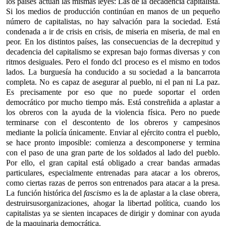
los países actúan las mismas leyes: Las de la decadencia capitalista.
Si los medios de producción continúan en manos de un pequeño
número de capitalistas, no hay salvación para la sociedad. Está
condenada a ir de crisis en crisis, de miseria en miseria, de mal en
peor. En los distintos países, las consecuencias de la decrepitud y
decadencia del capitalismo se expresan bajo formas diversas y con
ritmos desiguales. Pero el fondo dcl proceso es el mismo en todos
lados. La burguesía ha conducido a su sociedad a la bancarrota
completa. No es capaz de asegurar al pueblo, ni el pan ni La paz.
Es precisamente por eso que no puede soportar el orden
democrático por mucho tiempo más. Está constreñida a aplastar a
los obreros con la ayuda de la violencia física. Pero no puede
terminarse con el descontento de los obreros y campesinos
mediante la policía únicamente. Enviar al ejército contra el pueblo,
se hace pronto imposible: comienza a descomponerse y termina
con el paso de una gran parte de los soldados al lado del pueblo.
Por ello, el gran capital está obligado a crear bandas armadas
particulares, especialmente entrenadas para atacar a los obreros,
como ciertas razas de perros son entrenados para atacar a la presa.
La función histórica del
fascismo
es la de aplastar a la clase obrera,
destruir
susorganizaciones, ahogar la libertad política, cuando los
capitalistas ya se sienten incapaces de dirigir y dominar con ayuda
de la maquinaria democrática.