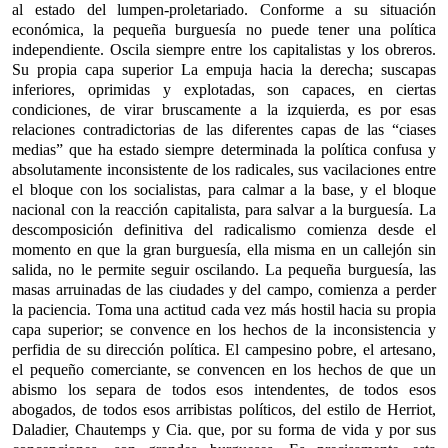
al estado del lumpen-proletariado. Conforme a su situación
económica, la pequeña burguesía no puede tener una política
independiente. Oscila siempre entre los capitalistas y los obreros.
Su propia capa superior La empuja hacia la derecha; suscapas
inferiores, oprimidas y explotadas, son capaces, en ciertas
condiciones, de virar bruscamente a la izquierda, es por esas
relaciones contradictorias de las diferentes capas de las “ciases
medias” que ha estado siempre determinada la política confusa y
absolutamente inconsistente de los radicales, sus vacilaciones entre
el bloque con los socialistas, para calmar a la base, y el bloque
nacional con la reacción capitalista, para salvar a la burguesía. La
descomposición definitiva del radicalismo comienza desde el
momento en que la gran burguesía, ella misma en un callejón sin
salida, no le permite seguir oscilando. La pequeña burguesía, las
masas arruinadas de las ciudades y del campo, comienza a perder
la paciencia. Toma una actitud cada vez más hostil hacia su propia
capa superior; se convence en los hechos de la inconsistencia y
perfidia de su dirección política. El campesino pobre, el artesano,
el pequeño comerciante, se convencen en los hechos de que un
abismo los separa de todos esos intendentes, de todos esos
abogados, de todos esos arribistas políticos, del estilo de Herriot,
Daladier, Chautemps y Cia. que, por su forma de vida y por sus