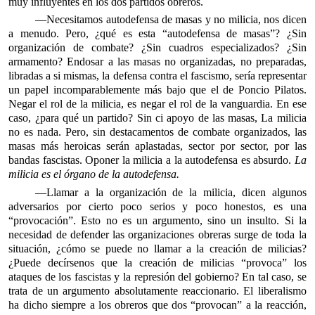
muy influyentes en los dos partidos obreros.
—Necesitamos autodefensa de masas y no milicia, nos dicen
a menudo. Pero, ¿qué es esta “autodefensa de masas”? ¿Sin
organización de combate? ¿Sin cuadros especializados? ¿Sin
armamento? Endosar a las masas no organizadas, no preparadas,
libradas a si mismas, la defensa contra el fascismo, sería representar
un papel incomparablemente más bajo que el de Poncio Pilatos.
Negar el rol de la milicia, es negar el rol de la vanguardia. En ese
caso, ¿para qué un partido? Sin ci apoyo de las masas, La milicia
no es nada. Pero, sin destacamentos de combate organizados, las
masas más heroicas serán aplastadas, sector por sector, por las
bandas fascistas. Oponer la milicia a la autodefensa es absurdo.
La
milicia es el órgano de la autodefensa.
—Llamar a la organización de la milicia, dicen algunos
adversarios por cierto poco serios y poco honestos, es una
“provocación”. Esto no es un argumento, sino un insulto. Si la
necesidad de defender las organizaciones obreras surge de toda la
situación, ¿cómo se puede no llamar a la creación de milicias?
¿Puede decírsenos que la creación de milicias “provoca” los
ataques de los fascistas y la represión del gobierno? En tal caso, se
trata de un argumento absolutamente reaccionario. El liberalismo
ha dicho siempre a los obreros que dos “provocan” a la reacción,