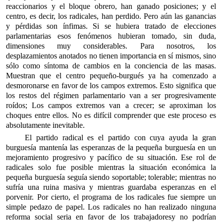
reaccionarios y el bloque obrero, han ganado posiciones; y el
centro, es decir, los radicales, han perdido. Pero aún las ganancias
y pérdidas son ínfimas. Si se hubiera tratado de elecciones
parlamentarias esos fenómenos hubieran tomado, sin duda,
dimensiones muy considerables. Para nosotros, los
desplazamientos anotados no tienen importancia en sí mismos, sino
sólo como síntoma de cambios en la conciencia de las masas.
Muestran que el centro pequeño-burgués ya ha comenzado a
desmoronarse en favor de los campos extremos. Esto significa que
los restos del régimen parlamentario van a ser progresivamente
roídos; Los campos extremos van a crecer; se aproximan los
choques entre ellos. No es difícil comprender que este proceso es
absolutamente inevitable.
El partido radical es el partido con cuya ayuda la gran
burguesía mantenía las esperanzas de la pequeña burguesía en un
mejoramiento progresivo y pacífico de su situación. Ese rol de
radicales solo fue posible mientras la situación económica la
pequeña burguesía seguía siendo soportable; tolerable; mientras no
sufría una ruina masiva y mientras guardaba esperanzas en el
porvenir. Por cierto, el programa de los radicales fue siempre un
simple pedazo de papel. Los radicales no han realizado ninguna
reforma social seria en favor de los trabajadores
y no podrían