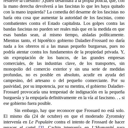
resuelve la cuestión? ,Quién desarmará a la propia policia, que, con
la mano derecha devolverá a las fascistas lo que les haya quitado
con la mano izquierda? La comedia del desarme de los fascistas no
haría otra cosa que aumentar la autoridad de los fascistas, como
combatientes contra el Estado capitalista. Los golpes contra las
bandas fascistas no pueden ser reales más que en la medida en que
esas bandas sean, al mismo tiempo, aisladas políticamente.
Mientras tanto, el hipotético gobierno Daladier-Frossard no daría
nada a los obreros ni a las masas pequeño burguesas, pues no
podría atentar contra los fundamentos de la propiedad privada. Y,
sin expropiación de los bancos, de las grandes empresas
comerciales, de las industrias clave, de los transportes, sin
monopolio del comercio exterior y sin una serie de medidas
profundas, no es posible en absoluto, acudir en ayuda del
campesino, del artesano o del pequeño comerciante. Por su
pasividad, por su impotencia, por su mentira, el gobierno Daladier-
Frossard provocaría una tempestad de indignación en la pequeña
burguesía y la empujaría definitivamente en la vía al fascismo. .
.
si
ese gobierno fuera posible.
Sin embargo, hay que reconocer que Frossard no está solo.
El mismo día (24 de octubre) en que el moderado Zyromsky
intervenía en
Le Populaire
contra el intento de Frossard de hacer
renacer el cartel
[3]
, Cachin intervenía en
L‘Humanité
para