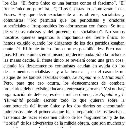
los días: “El frente único es una barrera contra el fascismo”, “El
frente único no permitirá.. .“, “Los fascistas no se atreverán”, etc.
Frases. Hay que decir exactamente a los obreros, socialistas y
comunistas: “No permitan que los periodistas y oradores
superficiales e irresponsables los adormezcan con frases. Se trata
de vuestras cabezas y del porvenir del socialismo”. No somos
nosotros quienes negamos la importancia del frente único: lo
hemos exigido cuando los dirigentes de los dos partidos estaban
contra él. El frente único abre enormes posibilidades. Pero nada
más. El frente único, en si mismo, no decide nada. Sólo la lucha de
las masas decide. El frente único se revelará como una gran cosa,
cuando los destacamentos comunistas acudan en ayuda do los
destacamentos socialistas —y a la inversa—, en el caso de un
ataque de las bandas fascistas contra
Le Populaire
o
L‘Humanité.
Pero, para que eso ocurra, los destacamentos de combate
proletarios deben existir, educarse, entrenarse, armarse. Y si no hay
organización de defensa, es decir milicia obrera,
Le Populaire
y
L
‘Humanité
podrán escribir todo lo que quieran sobre la
omnipotencia del frente único y los dos diarios so encontrarán
indefensos ante el primer ataque bien preparado de los fascistas.
Tratemos de hacer el examen crítico de los “argumentos” y de las
“teorías” de los adversarios de la milicia obrera, que son muchos y