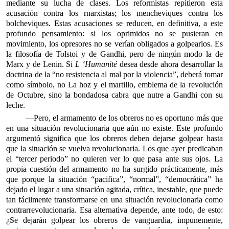
mediante su lucha de clases. Los reformistas repitieron esta
acusación contra los rnarxistas; los mencheviques contra los
bolcheviques. Estas acusaciones se reducen, en definitiva, a este
profundo pensamiento: si los oprimidos no se pusieran en
movimiento, los opresores no se verían obligados a golpearlos. Es
la filosofía de Tolstoi y de Gandhi, pero de ningún modo la de
Marx y de Lenin. Si
L ‘Humanité
desea desde ahora desarrollar la
doctrina de la “no resistencia al mal por la violencia”, deberá tomar
como símbolo, no La hoz y el martillo, emblema de la revolución
de Octubre, sino la bondadosa cabra que nutre a Gandhi con su
leche.
—Pero, el armamento de los obreros no es oportuno más que
en una situación revolucionaria que aún no existe. Este profundo
argumentó significa que los obreros deben dejarse golpear hasta
que la situación se vuelva revolucionaria. Los que ayer predicaban
el “tercer periodo” no quieren ver lo que pasa ante sus ojos. La
propia cuestión del armamento no ha surgido prácticamente, más
que porque la situación “pacifica”, “normal”, “democrática” ha
dejado el lugar a una situación agitada, crítica, inestable, que puede
tan fácilmente transformarse en una situación revolucionaria como
contrarrevolucionaria. Esa alternativa depende, ante todo, de esto:
¿Se dejarán golpear los obreros de vanguardia, impunemente,