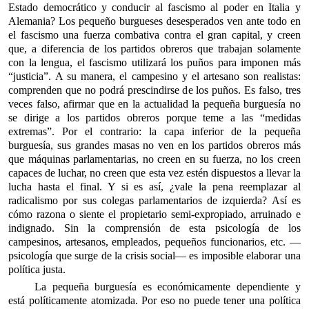
Estado democrático y conducir al fascismo al poder en Italia y
Alemania? Los pequeño burgueses desesperados ven ante todo en
el fascismo una fuerza combativa contra el gran capital, y creen
que, a diferencia de los partidos obreros que trabajan solamente
con la lengua, el fascismo utilizará los puños para imponen más
“justicia”. A su manera, el campesino y el artesano son realistas:
comprenden que no podrá prescindirse de los puños. Es falso, tres
veces falso, afirmar que en la actualidad la pequeña burguesía no
se dirige a los partidos obreros porque teme a las “medidas
extremas”. Por el contrario: la capa inferior de la pequeña
burguesía, sus grandes masas no ven en los partidos obreros más
que máquinas parlamentarias, no creen en su fuerza, no los creen
capaces de luchar, no creen que esta vez estén dispuestos a llevar la
lucha hasta el final. Y si es así, ¿vale la pena reemplazar al
radicalismo por sus colegas parlamentarios de izquierda? Así es
cómo razona o siente el propietario semi-expropiado, arruinado e
indignado. Sin la comprensión de esta psicología de los
campesinos, artesanos, empleados, pequeños funcionarios, etc. —
psicología que surge de la crisis social— es imposible elaborar una
política justa.
La pequeña burguesía es económicamente dependiente y
está políticamente atomizada. Por eso no puede tener una política