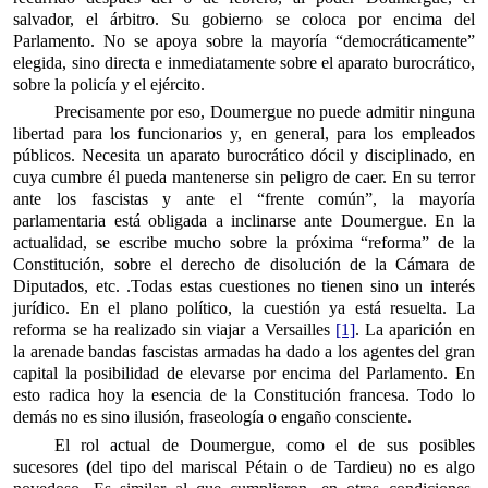
salvador, el árbitro. Su gobierno se coloca por encima del
Parlamento. No se apoya sobre la mayoría “democráticamente”
elegida, sino directa e inmediatamente sobre el aparato burocrático,
sobre la policía y el ejército.
Precisamente por eso, Doumergue no puede admitir ninguna
libertad para los funcionarios y, en general, para los empleados
públicos. Necesita un aparato burocrático dócil y disciplinado, en
cuya cumbre él pueda mantenerse sin peligro de caer. En su terror
ante los fascistas y ante el “frente común”, la mayoría
parlamentaria está obligada a inclinarse ante Doumergue. En la
actualidad, se escribe mucho sobre la próxima “reforma” de la
Constitución, sobre el derecho de disolución de la Cámara de
Diputados, etc. .Todas estas cuestiones no tienen sino un interés
jurídico. En el plano político, la cuestión ya está resuelta. La
reforma se ha realizado sin viajar a Versailles
[1]
. La aparición en
la arena
de bandas fascistas armadas ha dado a los agentes del gran
capital la posibilidad de elevarse por encima del Parlamento. En
esto radica hoy la esencia de la Constitución francesa. Todo lo
demás no es sino ilusión, fraseología o engaño consciente.
El rol actual de Doumergue, como el de sus posibles
sucesores
(
del tipo del mariscal Pétain o de Tardieu) no es algo