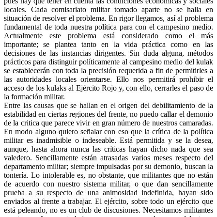
pues hay que tener en cuenta las condiciones económicas y sociales
locales. Cada comisariato militar tomado aparte no se halla en
situación de resolver el problema. En rigor llegamos, así al problema
fundamental de toda nuestra política para con el campesino medio.
Actualmente este problema está considerado como el más
importante; se plantea tanto en la vida práctica como en las
decisiones de las instancias dirigentes. Sin duda alguna, métodos
prácticos para distinguir políticamente al campesino medio del kulak
se establecerán con toda la precisión requerida a fin de permitirles a
las autoridades locales orientarse. Ello nos permitirá prohibir el
acceso de los kulaks al Ejército Rojo y, con ello, cerrarles el paso de
la formación militar.
Entre las causas que se hallan en el origen del debilitamiento de la
estabilidad en ciertas regiones del frente, no puedo callar el demonio
de la critica que parece vivir en gran número de nuestros camaradas.
En modo alguno quiero señalar con eso que la crítica de la política
militar es inadmisible o indeseable. Está permitida y se la desea,
aunque, hasta ahora nunca las críticas hayan dicho nada que sea
valedero. Sencillamente están atrasadas varios meses respecto del
departamento militar; siempre impulsadas por su demonio, buscan la
tontería. Lo intolerable es, no obstante, que militantes que no están
de acuerdo con nuestro sistema militar, o que dan sencillamente
prueba a su respecto de una animosidad indefinida, hayan sido
enviados al frente a trabajar. El ejército, sobre todo un ejército que
está peleando, no es un club de discusiones. Necesitamos militantes