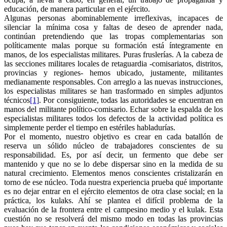
educación, de manera particular en el ejército.
Algunas personas abominablemente irreflexivas, incapaces de
silenciar la mínima cosa y faltas de deseo de aprender nada,
continúan pretendiendo que las tropas complementarias son
políticamente malas porque su formación está íntegramente en
manos, de los especialistas militares. Puras fruslerías. A la cabeza de
las secciones militares locales de retaguardia -comisariatos, distritos,
provincias y regiones- hemos ubicado, justamente, militantes
medianamente responsables. Con arreglo a las nuevas instrucciones,
los especialistas militares se han trasformado en simples adjuntos
técnicos
[1]
. Por consiguiente, todas las autoridades se encuentran en
manos del militante político-comisario. Echar sobre la espalda de los
especialistas militares todos los defectos de la actividad política es
simplemente perder el tiempo en estériles habladurías.
Por el momento, nuestro objetivo es crear en cada batallón de
reserva un sólido núcleo de trabajadores conscientes de su
responsabilidad. Es, por así decir, un fermento que debe ser
mantenido y que no se lo debe dispersar sino en la medida de su
natural crecimiento. Elementos menos conscientes cristalizarán en
torno de ese núcleo. Toda nuestra experiencia prueba qué importante
es no dejar entrar en el ejército elementos de otra clase social; en la
práctica, los kulaks. Ahí se plantea el difícil problema de la
evaluación de la frontera entre el campesino medio y el kulak. Esta
cuestión no se resolverá del mismo modo en todas las provincias