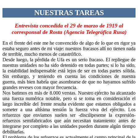
NUESTRAS TAREAS
Entrevista concedida el 29 de marzo de 1919 al
corresponsal de Rosta (Agencia Telegráfica Rusa)
En el frente del este me he convencido de algo de lo que en rigor ya
estaba seguro antes de mi viaje: nuestros fracasos allí no tienen nada
de terrible, mucho menos de catastrófico.
Desde luego, la pérdida de Ufa es un serio fracaso. El repliegue de
nuestras unidades no ha sido detenido en todas partes; si lo ha sido,
la estabilidad indispensable está lejos de ser en todas partes sólida.
Sin embargo, y teniendo en cuenta las condiciones de nuestra
guerra, más bien habría que asombrarse de que no hayamos sufrido
grandes reveses con mayor frecuencia.
Nos batimos en más de 8.000 verstas. Nuestro ejército ha alcanzado
una fuerza numérica notable, pero si se toma en consideración el
largo increíble del frente resulta evidente que estamos obligados a
someter a una altísima tensión la fuerza viva del ejército. Los
refuerzos que enviamos suelen ser -discúlpeseme la expresión-
refuerzos semifabricados que aún necesitan tratamiento: antes de
integrarse por completo a las unidades pueden durante algún tiempo
debilitarlas.
El problema de los refuerzos es actualmente el centro principal de la