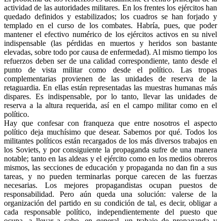
actividad de las autoridades militares. En los frentes los ejércitos han
quedado definidos y estabilizados; los cuadros se han forjado y
templado en el curso de los combates. Habría, pues, que poder
mantener el efectivo numérico de los ejércitos activos en su nivel
indispensable (las pérdidas en muertos y heridos son bastante
elevadas, sobre todo por causa de enfermedad). Al mismo tiempo los
refuerzos deben ser de una calidad correspondiente, tanto desde el
punto de vista militar como desde el político. Las tropas
complementarias provienen de las unidades de reserva de la
retaguardia. En ellas están representadas las muestras humanas más
dispares. Es indispensable, por lo tanto, llevar las unidades de
reserva a la altura requerida, así en el campo militar como en el
político.
Hay que confesar con franqueza que entre nosotros el aspecto
político deja muchísimo que desear. Sabemos por qué. Todos los
militantes políticos están recargados de los más diversos trabajos en
los Soviets, y por consiguiente la propaganda sufre de una manera
notable; tanto en las aldeas y el ejército como en los medios obreros
mismos, las secciones de educación y propaganda no dan fin a sus
tareas, y no pueden terminarlas porque carecen de las fuerzas
necesarias. Los mejores propagandistas ocupan puestos de
responsabilidad. Pero aún queda una solución: valerse de la
organización del partido en su condición de tal, es decir, obligar a
cada responsable político, independientemente del puesto que
ocupa, a llevar a cabo, en general, un trabajo de propaganda y