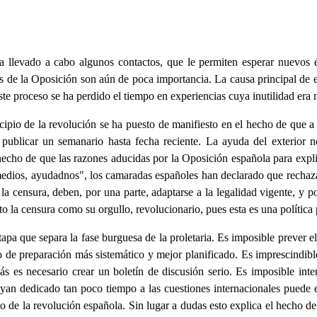
a llevado a cabo algunos contactos, que le permiten esperar nuevos é
 de la Oposición son aún de poca importancia. La causa principal de es
este proceso se ha perdido el tiempo en experiencias cuya inutilidad era
ipio de la revolución se ha puesto de manifiesto en el hecho de que a 
publicar un semanario hasta fecha reciente. La ayuda del exterior n
hecho de que las razones aducidas por la Oposición española para expli
medios, ayudadnos", los camaradas españoles han declarado que rechaza
a censura, deben, por una parte, adaptarse a la legalidad vigente, y po
 la censura como su orgullo, revolucionario, pues esta es una política 
apa que separa la fase burguesa de la proletaria. Es imposible prever e
jo de preparación más sistemático y mejor planificado. Es imprescindibl
 es necesario crear un boletín de discusión serio. Es imposible inte
an dedicado tan poco tiempo a las cuestiones internacionales puede e
o de la revolución española. Sin lugar a dudas esto explica el hecho de