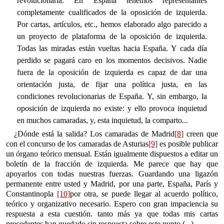
revolucionaria. En España tenemos representantes
completamente cualificados de la oposición de izquierda.
Por cartas, artículos, etc., hemos elaborado algo parecido a
un proyecto de plataforma de la oposición de izquierda.
Todas las miradas están vueltas hacia España. Y cada día
perdido se pagará caro en los momentos decisivos. Nadie
fuera de la oposición de izquierda es capaz de dar una
orientación justa, de fijar una política justa, en las
condiciones revolucionarias de España. Y, sin embargo, la
oposición de izquierda no existe: y ello provoca inquietud
en muchos camaradas, y, esta inquietud, la comparto...
¿Dónde está la salida? Los camaradas de Madrid
[8]
creen que
con el concurso de los camaradas de Asturias
[9]
es posible publicar
un órgano teórico mensual. Están igualmente dispuestos a editar un
boletín de la fracción de izquierda. Me parece que hay que
apoyarlos con todas nuestras fuerzas. Guardando una ligazón
permanente entre usted y Madrid, por una parte, España, París y
Constantinopla
[10]
por otra, se puede llegar al acuerdo político,
teórico y organizativo necesario. Espero con gran impaciencia su
respuesta a esta cuestión. tanto más ya que todas mis cartas
precedentes han quedado sin respuesta sobre este punto (...)