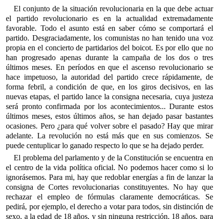
El conjunto de la situación revolucionaria en la que debe actuar
el partido revolucionario es en la actualidad extremadamente
favorable. Todo el asunto está en saber cómo se comportará el
partido. Desgraciadamente, los comunistas no han tenido una voz
propia en el concierto de partidarios del boicot. Es por ello que no
han progresado apenas durante la campaña de los dos o tres
últimos meses. En períodos en que el ascenso revolucionario se
hace impetuoso, la autoridad del partido crece rápidamente, de
forma febril, a condición de que, en los giros decisivos, en las
nuevas etapas, el partido lance la consigna necesaria, cuya justeza
será pronto confirmada por los acontecimientos... Durante estos
últimos meses, estos últimos años, se han dejado pasar bastantes
ocasiones. Pero ¿para qué volver sobre el pasado? Hay que mirar
adelante. La revolución no está más que en sus comienzos. Se
puede centuplicar lo ganado respecto lo que se ha dejado perder.
El problema del parlamento y de la Constitución se encuentra en
el centro de la vida política oficial. No podemos hacer como si lo
ignorásemos. Para mi, hay que redoblar energías a fin de lanzar la
consigna de Cortes revolucionarias constituyentes. No hay que
rechazar el empleo de fórmulas claramente democráticas. Se
pedirá, por ejemplo, el derecho a votar para todos, sin distinción de
sexo, a la edad de 18 años, y sin ninguna restricción. 18 años, para