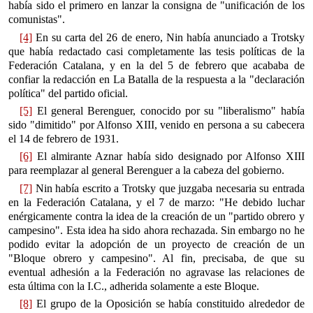
había sido el primero en lanzar la consigna de "unificación de los
comunistas".
[4]
En su carta del 26 de enero, Nin había anunciado a Trotsky
que había redactado casi completamente las tesis políticas de la
Federación Catalana, y en la del 5 de febrero que acababa de
confiar la redacción en La Batalla de la respuesta a la "declaración
política" del partido oficial.
[5]
El general Berenguer, conocido por su "liberalismo" había
sido "dimitido" por Alfonso XIII, venido en persona a su cabecera
el 14 de febrero de 1931.
[6]
El almirante Aznar había sido designado por Alfonso XIII
para reemplazar al general Berenguer a la cabeza del gobierno.
[7]
Nin había escrito a Trotsky que juzgaba necesaria su entrada
en la Federación Catalana, y el 7 de marzo: "He debido luchar
enérgicamente contra la idea de la creación de un "partido obrero y
campesino". Esta idea ha sido ahora rechazada. Sin embargo no he
podido evitar la adopción de un proyecto de creación de un
"Bloque obrero y campesino". Al fin, precisaba, de que su
eventual adhesión a la Federación no agravase las relaciones de
esta última con la I.C., adherida solamente a este Bloque.
[8]
El grupo de la Oposición se había constituido alrededor de