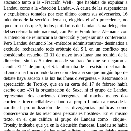
atacando tanto a la «Fracción Well», que hablaba de expulsar a
Landau, como a la «fracción Landau». A causa de las suspensiones
y expulsiones tomadas por este último contra sus adversarios, 16
miembros de la sección alemana, elegidos el año precedente, no
quedaron más que 5, todos partidarios de Landau. Una delegación
del secretariado internacional, con Pierre Frank fue a Alemania con
la intención de reunificar a la dirección y preparar una conferencia.
Pero Landau denunció los «métodos administrativos» destinados a
excluirle, rechazando todo arbitraje del S.I. en un conflicto que
consideraba resuelto. El 31 de mayo tuvo lugar una reunión de la
dirección, sin los 5 miembros de su fracción que se negaron a
acudir. El 11 de junio, el S.I. informaba de la escisión declarando:
«Landau ha fraccionado la sección alemana sin que ningún tipo de
debate haya sacado a la luz las líneas divergentes.» Retomando la
apreciación de Trotsky, que en su carta del 17 de febrero había
escrito que: «Ni la organización de Saxe, ni el grupo de Landau
representan dos corrientes divergentes, ni mucho menos dos
corrientes irreconciliables» citando al propio Landau a causa de la
«artificial profundización de las divergencias políticas como
consecuencia de las relaciones personales hostiles». En el mismo
texto, en el que califica al grupo de Landau como «clique»,
Trotsky indicaba que ya en la discusión francesa, Landau se había
colocado en el grupo de los «sindicalistas» y «que no dejaba pasar