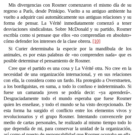
Mis divergencias con Rosmer comenzaron el mismo día de su
regreso a París, desde Prinkipo. Vuelto a su antiguo ambiente ha
vuelto a adquirir casi automáticamente sus antiguas relaciones y su
forma de pensar. La Vérité inmediatamente comenzó a tener
desviaciones sindicalistas. Sobre McDonald y su partido, Rosmer
escribía como si pensase que ellos «no comprendían en absoluto»
cómo defender los intereses de la clase obrera.
[10]
Si Curier determinaba la especie por la mandíbula de los
animales, es por estas palabras de «no comprenden nada» que es
posible determinar el pensamiento de Rosmer.
Cree que el partido es una cosa y La Vérité otra. No cree en la
necesidad de una organización internacional, y en sus relaciones
con ella, la considera como un fardo. Ha protegido a Overstraeten,
a los bordiguistas, en suma, a todo lo confuso e indeterminado. Si
fuese un camarada joven se podría decir: «ya aprenderá».
Desgraciadamente todo el mundo esperaba que fuese Rosmer
quien les enseñase, y todo el mundo se ha visto decepcionado. De
esta forma ha surgido el conflicto entre los elementos vivos y
revolucionarios y el grupo Rosmer. Intentando convencerle por
medio de cartas personales, he realizado al mismo tiempo todo lo
que dependía de mi, para conservar la unidad de la organización,
así como el puesto de responsabilidad que Rosmer ocupaba en ella.