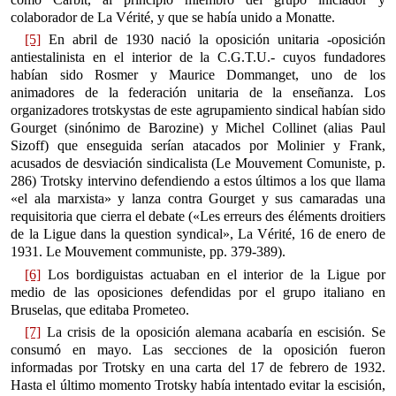
colaborador de La Vérité, y que se había unido a Monatte.
[5]
En abril de 1930 nació la oposición unitaria -oposición
antiestalinista en el interior de la C.G.T.U.- cuyos fundadores
habían sido Rosmer y Maurice Dommanget, uno de los
animadores de la federación unitaria de la enseñanza. Los
organizadores trotskystas de este agrupamiento sindical habían sido
Gourget (sinónimo de Barozine) y Michel Collinet (alias Paul
Sizoff) que enseguida serían atacados por Molinier y Frank,
acusados de desviación sindicalista (Le Mouvement Comuniste, p.
286) Trotsky intervino defendiendo a estos últimos a los que llama
«el ala marxista» y lanza contra Gourget y sus camaradas una
requisitoria que cierra el debate («Les erreurs des éléments droitiers
de la Ligue dans la question syndical», La Vérité, 16 de enero de
1931. Le Mouvement communiste, pp. 379-389).
[6]
Los bordiguistas actuaban en el interior de la Ligue por
medio de las oposiciones defendidas por el grupo italiano en
Bruselas, que editaba Prometeo.
[7]
La crisis de la oposición alemana acabaría en escisión. Se
consumó en mayo. Las secciones de la oposición fueron
informadas por Trotsky en una carta del 17 de febrero de 1932.
Hasta el último momento Trotsky había intentado evitar la escisión,