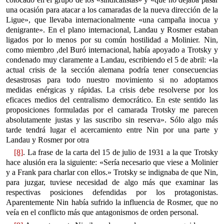
una ocasión para atacar a los camaradas de la nueva dirección de la
Ligue», que llevaba internacionalmente «una campaña inocua y
denigrante». En el plano internacional, Landau y Rosmer estaban
ligados por lo menos por su común hostilidad a Molinier. Nin,
como miembro ,del Buró internacional, había apoyado a Trotsky y
condenado muy claramente a Landau, escribiendo el 5 de abril: «la
actual crisis de la sección alemana podría tener consecuencias
desastrosas para todo nuestro movimiento si no adoptamos
medidas enérgicas y rápidas. La crisis debe resolverse por los
eficaces medios del centralismo democrático. En este sentido las
proposiciones formuladas por el camarada Trotsky me parecen
absolutamente justas y las suscribo sin reserva». Sólo algo más
tarde tendrá lugar el acercamiento entre Nin por una parte y
Landau y Rosmer por otra
[8]
. La frase de la carta del 15 de julio de 1931 a la que Trotsky
hace alusión era la siguiente: «Sería necesario que viese a Molinier
y a Frank para charlar con ellos.» Trotsky se indignaba de que Nin,
para juzgar, tuviese necesidad de algo más que examinar las
respectivas posiciones defendidas por los protagonistas.
Aparentemente Nin había sufrido la influencia de Rosmer, que no
veía en el conflicto más que antagonismos de orden personal.