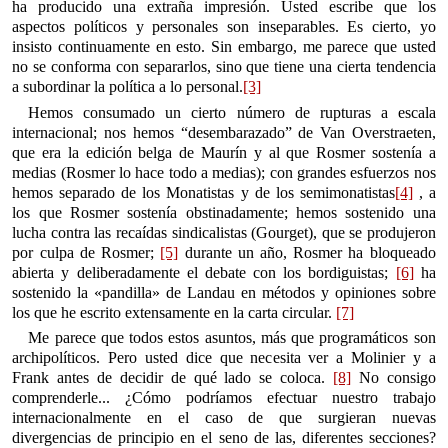
ha producido una extraña impresión. Usted escribe que los
aspectos políticos y personales son inseparables. Es cierto, yo
insisto continuamente en esto. Sin embargo, me parece que usted
no se conforma con separarlos, sino que tiene una cierta tendencia
a subordinar la política a lo personal.
[3]
Hemos consumado un cierto número de rupturas a escala
internacional; nos hemos “desembarazado” de Van Overstraeten,
que era la edición belga de Maurín y al que Rosmer sostenía a
medias (Rosmer lo hace todo a medias); con grandes esfuerzos nos
hemos separado de los Monatistas y de los semimonatistas
[4]
, a
los que Rosmer sostenía obstinadamente; hemos sostenido una
lucha contra las recaídas sindicalistas (Gourget), que se produjeron
por culpa de Rosmer;
[5]
durante un año, Rosmer ha bloqueado
abierta y deliberadamente el debate con los bordiguistas;
[6]
ha
sostenido la «pandilla» de Landau en métodos y opiniones sobre
los que he escrito extensamente en la carta circular.
[7]
Me parece que todos estos asuntos, más que programáticos son
archipolíticos. Pero usted dice que necesita ver a Molinier y a
Frank antes de decidir de qué lado se coloca.
[8]
No consigo
comprenderle... ¿Cómo podríamos efectuar nuestro trabajo
internacionalmente en el caso de que surgieran nuevas
divergencias de principio en el seno de las, diferentes secciones?