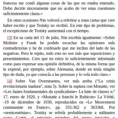
francesa me contó algunas cosas de las que no estaba enterado.
Debo decirle sinceramente que no acabo de ver estas cuestiones
suficientemente claras.»
En otras ocasiones Nin volverá a referirse a estas cartas que cree
haber escrito y que Trotsky no recibió. En este tipo de problemas,
el escepticismo de Trotsky aumentará con el tiempo.
[3]
En su carta del 15 de julio, Nin escribía igualmente: «Sobre
Molinier y Frank he podido escuchar las opiniones más
contradictorias y he de confesarle que me inclino del lado de las
negativas. Pero le repito, todo esto no son más que suposiciones y
presentimientos. Creo que no estoy lo suficientemente informado
como para expresar una opinión definitiva, de la misma forma que
la expresé, por ejemplo, sobre Alemania, donde no tenía ningún
tipo de duda, ya que conocía a las personas y lo veía todo claro.»
[4]
Sobre Van Overstraeten, ver más arriba (“La crisis
revolucionaria madura”, nota 5). Sobre la ruptura con Monatte, ver
«Les fautes fondamentales du syndicalisme» La lutte de classes n.º
17, enero de 1920, y «Monatte a franchi le Rubicon» La Vérité,
-19 de diciembre de 1930, reproducidos en «Le Mouvement
communiste en France», pp. 355-362 y 363­368. Por
«semicentristas», Trotsky se refería probablemente a militantes
como Carbit, al principio miembro del grupo iniciador y