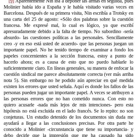
[9]
Aparentemente Nin iba a deponer las armas en seguida, pues
Molinier había ido a España y le había visitado varias veces en
Barcelona. Después de su primera visita, Nin escribía a Trotsky en
una carta del 25 de agosto: «Sólo dos palabras sobre la cuestión
francesa. Me expresé mal, lo cual es lógico, ya que escribí
apresuradamente debido a la falta de tiempo. No subordino -sería
absurdo- las cuestiones políticas a las personales. Sencillamente
creo -y en eso está usted de acuerdo- que las personas juegan un
importante papel. No he tenido tiempo de examinar a fondo los
papeles concernientes a la sección francesa, estoy a punto de
hacerlo ahora; es a causa de esto que no puedo hablarle lo
suficientemente claro. En líneas generales, su manera de enfocar la
cuestión sindical me parece absolutamente correcta (ver más arriba
nota 5). Sin embargo no he podido aún apreciar en qué medida
existen los errores que usted señala. Aquí es donde los fallos de las
personas pueden jugar un importante papel. A veces se atribuyen a
las personas errores que no han cometido nunca. Con esto no
quiero acusarle -nada más lejos de mis intenciones- pero esta
hipótesis no está excluida en el lado francés. Se lo repito: no son
conjeturas. Un estudio detenido de los documentos sin duda me
ayudará a llegar a las conclusiones precisas. Por otra parte he
conocido a Molinier -circunstancia que tiene su importancia- y
debo decirle que la impresión que me ha causado ha sido