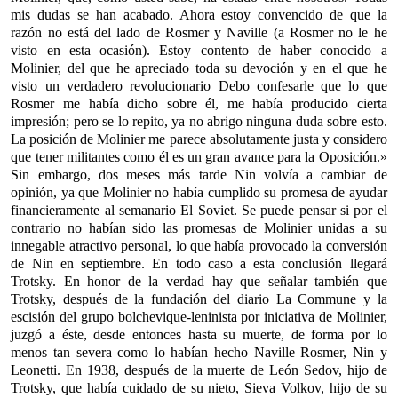
mis dudas se han acabado. Ahora estoy convencido de que la
razón no está del lado de Rosmer y Naville (a Rosmer no le he
visto en esta ocasión). Estoy contento de haber conocido a
Molinier, del que he apreciado toda su devoción y en el que he
visto un verdadero revolucionario Debo confesarle que lo que
Rosmer me había dicho sobre él, me había producido cierta
impresión; pero se lo repito, ya no abrigo ninguna duda sobre esto.
La posición de Molinier me parece absolutamente justa y considero
que tener militantes como él es un gran avance para la Oposición.»
Sin embargo, dos meses más tarde Nin volvía a cambiar de
opinión, ya que Molinier no había cumplido su promesa de ayudar
financieramente al semanario El Soviet. Se puede pensar si por el
contrario no habían sido las promesas de Molinier unidas a su
innegable atractivo personal, lo que había provocado la conversión
de Nin en septiembre. En todo caso a esta conclusión llegará
Trotsky. En honor de la verdad hay que señalar también que
Trotsky, después de la fundación del diario La Commune y la
escisión del grupo bolchevique-leninista por iniciativa de Molinier,
juzgó a éste, desde entonces hasta su muerte, de forma por lo
menos tan severa como lo habían hecho Naville Rosmer, Nin y
Leonetti. En 1938, después de la muerte de León Sedov, hijo de
Trotsky, que había cuidado de su nieto, Sieva Volkov, hijo de su