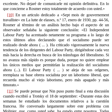
excelente. No dejaré de comunicarle mi opinión definitiva. En lo
que concierne a Rosmer estoy totalmente de acuerdo con usted.»
[10]
En un articulo dedicado a «Sept mois de gouvernement
travalliste» en La lutte de elasses, n.º 17, enero de 1930, pp. 44-56,
Rosmer al término de un análisis hecho bajo el aspecto de un
observador señalaba la siguiente conclusión: «El Independent
Labour Party ha acentuado netamente su programa a lo largo de
estos últimos años declarando que el socialismo puede ser
realizado desde ahora ( ... ). Ha criticado vigorosamente la nueva
tendencia de los dirigentes del Labour Party, dirigiéndose cada vez
más hacia la derecha en busca de los tránsfugas del liberalismo. Si
no avanza más rápido es porque duda, porque no quiere emplear
los únicos medios que permitirían la realización del socialismo
ahora (...). El Labour Party ( ... ) se aleja de sus orígenes,
reemplaza su base obrera socialista por un laborismo liberal, que
recuerda mucho al viejo laborismo, pero más apagado y más
timorato.»
[11]
Se puede pensar que Nin puso punto final a esta discusión
cuando escribió a Trotsky el 18 de septiembre: «Durante estas dos
semanas he estudiado los documentos relativos a la cuestión
francesa. He conversado largamente sobre este problema con
Molinier, que, como usted sabe, ha estado entre nosotros. Todas