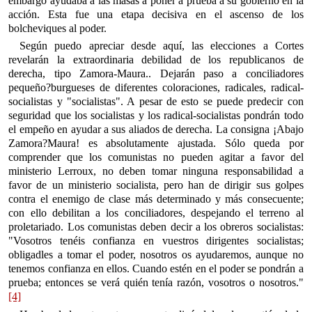
embargo ayudaba a las masas a poner a prueba a su gobierno en la
acción. Esta fue una etapa decisiva en el ascenso de los
bolcheviques al poder.
Según puedo apreciar desde aquí, las elecciones a Cortes
revelarán la extraordinaria debilidad de los republicanos de
derecha, tipo Zamora-Maura.. Dejarán paso a conciliadores
pequeño?burgueses de diferentes coloraciones, radicales, radical-
socialistas y "socialistas". A pesar de esto se puede predecir con
seguridad que los socialistas y los radical-socialistas pondrán todo
el empeño en ayudar a sus aliados de derecha. La consigna ¡Abajo
Zamora?Maura! es absolutamente ajustada. Sólo queda por
comprender que los comunistas no pueden agitar a favor del
ministerio Lerroux, no deben tomar ninguna responsabilidad a
favor de un ministerio socialista, pero han de dirigir sus golpes
contra el enemigo de clase más determinado y más consecuente;
con ello debilitan a los conciliadores, despejando el terreno al
proletariado. Los comunistas deben decir a los obreros socialistas:
"Vosotros tenéis confianza en vuestros dirigentes socialistas;
obligadles a tomar el poder, nosotros os ayudaremos, aunque no
tenemos confianza en ellos. Cuando estén en el poder se pondrán a
prueba; entonces se verá quién tenía razón, vosotros o nosotros."
[4]