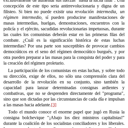
exclusivamente de aumentar sus fuerzas "hasta la lucha final". Una
concepción de este tipo seria antirrevolucionaria y digna de un
filisteo. Si bien no puede existir una
revolución intermedia, un
régimen intermedio,
sí pueden producirse manifestaciones de
masas intermedias, huelgas, demostraciones, encuentros con la
policía y el ejército, sacudidas revolucionarias impetuosas, durante
las cuales los comunistas deberán estar en las primeras filas del
combate. ¿Cuál es la significación histórica de estas luchas
intermedias? Por una parte son susceptibles de provocar cambios
democráticos en el seno del régimen democrático burgués, y por
otra pueden preparar a las masas para la conquista del poder y para
la creación del régimen proletario.
La participación de los comunistas en estas luchas, y sobre todo
su dirección, exige de ellos, no sólo una comprensión clara del
desarrollo de la revolución en su conjunto, sino también la
capacidad para lanzar determinadas consignas ardientes y
combativas, que no se desprenden directamente del "programa",
sino que son dictadas por las circunstancias de cada día e impulsan
a las masas hacia adelante.
[3]
Todo el mundo conoce el enorme papel que jugó en Rusia la
consigna bolchevique "¡Abajo los diez ministros capitalistas!"
durante la coalición de los socialistas conciliadores y los liberales.