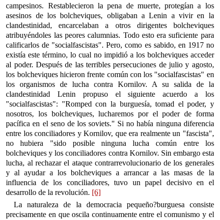
campesinos. Restablecieron la pena de muerte, protegían a los
asesinos de los bolcheviques, obligaban a Lenin a vivir en la
clandestinidad, encarcelaban a otros dirigentes bolcheviques
atribuyéndoles las peores calumnias. Todo esto era suficiente para
calificarlos de "socialfascistas". Pero, como es sabido, en 1917 no
existía este término, lo cual no impidió a los bolcheviques acceder
al poder. Después de las terribles persecuciones de julio y agosto,
los bolcheviques hicieron frente común con los "socialfascistas" en
los organismos de lucha contra Kornilov. A su salida de la
clandestinidad Lenin propuso el siguiente acuerdo a los
"socialfascistas": "Romped con la burguesía, tomad el poder, y
nosotros, los bolcheviques, lucharemos por el poder de forma
pacífica en el seno de los soviets." Si no había ninguna diferencia
entre los conciliadores y Kornilov, que era realmente un "fascista",
no hubiera "sido posible ninguna lucha común entre los
bolcheviques y los conciliadores contra Kornilov. Sin embargo esta
lucha, al rechazar el ataque contrarrevolucionario de los generales
y al ayudar a los bolcheviques a arrancar a las masas de la
influencia de los conciliadores, tuvo un papel decisivo en el
desarrollo de la revolución.
[6]
La naturaleza de la democracia pequeño?burguesa consiste
precisamente en que oscila continuamente entre el comunismo y el