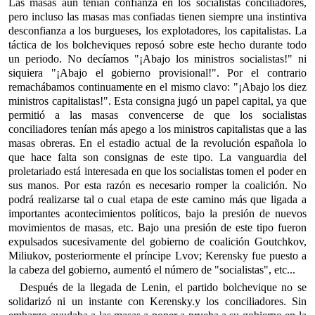
Las masas aún tenían confianza en los socialistas conciliadores,
pero incluso las masas mas confiadas tienen siempre una instintiva
desconfianza a los burgueses, los explotadores, los capitalistas. La
táctica de los bolcheviques reposó sobre este hecho durante todo
un periodo. No decíamos "¡Abajo los ministros socialistas!" ni
siquiera "¡Abajo el gobierno provisional!". Por el contrario
remachábamos continuamente en el mismo clavo: "¡Abajo los diez
ministros capitalistas!". Esta consigna jugó un papel capital, ya que
permitió a las masas convencerse de que los socialistas
conciliadores tenían más apego a los ministros capitalistas que a las
masas obreras. En el estadio actual de la revolución española lo
que hace falta son consignas de este tipo. La vanguardia del
proletariado está interesada en que los socialistas tomen el poder en
sus manos. Por esta razón es necesario romper la coalición. No
podrá realizarse tal o cual etapa de este camino más que ligada a
importantes acontecimientos políticos, bajo la presión de nuevos
movimientos de masas, etc. Bajo una presión de este tipo fueron
expulsados sucesivamente del gobierno de coalición Goutchkov,
Miliukov, posteriormente el príncipe Lvov; Kerensky fue puesto a
la cabeza del gobierno, aumentó el número de "socialistas", etc...
Después de la llegada de Lenin, el partido bolchevique no se
solidarizó ni un instante con Kerensky.y los conciliadores. Sin