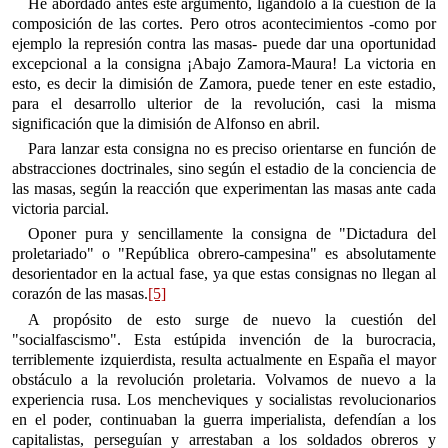
He abordado antes este argumento, ligándolo a la cuestión de la
composición de las cortes. Pero otros acontecimientos -como por
ejemplo la represión contra las masas- puede dar una oportunidad
excepcional a la consigna ¡Abajo Zamora-Maura! La victoria en
esto, es decir la dimisión de Zamora, puede tener en este estadio,
para el desarrollo ulterior de la revolución, casi la misma
significación que la dimisión de Alfonso en abril.
Para lanzar esta consigna no es preciso orientarse en función de
abstracciones doctrinales, sino según el estadio de la conciencia de
las masas, según la reacción que experimentan las masas ante cada
victoria parcial.
Oponer pura y sencillamente la consigna de "Dictadura del
proletariado" o "República obrero-campesina" es absolutamente
desorientador en la actual fase, ya que estas consignas no llegan al
corazón de las masas.
[5]
A propósito de esto surge de nuevo la cuestión del
"socialfascismo". Esta estúpida invención de la burocracia,
terriblemente izquierdista, resulta actualmente en España el mayor
obstáculo a la revolución proletaria. Volvamos de nuevo a la
experiencia rusa. Los mencheviques y socialistas revolucionarios
en el poder, continuaban la guerra imperialista, defendían a los
capitalistas, perseguían y arrestaban a los soldados obreros y