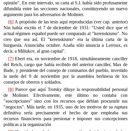
opinión". En este intervalo, su carta al S.I. había sido profusamente
difundida entre las secciones nacionales, constituyendo un nuevo
argumento para los adversarios de Molinier.
[6]
A propósito de las tesis aquí reproducidas (ver cap. anterior)
Nin había escrito el 7 de diciembre de 1931: "Usted dice que el
actual régimen español puede ser comparado al "kerenskismo". No
creo que sea así. El "kerenskismo" era la última carta de la
burguesía. Anunciaba octubre. Azaña sólo anuncia a Lerroux, es
decir, a Miliukov, al gran capital".
[7]
Ebert era, en noviembre de 1918, simultáneamente canciller
del Reich, cargo que había recibido del anterior canciller, Max de
Bade, y presidente del consejo de comisarios del pueblo, investido
la tarde del 9 de noviembre por la asamblea berlinesa de los
consejos de obreros y soldados.
[8]
Parece que aquí Trotsky diluye la responsabilidad personal
de Molinier. Efectivamente, este último no contaba con
"suscripciones" sino con los recursos que debían procurarle sus
"negocios". Más tarde, en 1935, uno de los motivos de su ruptura
definitiva sería precisamente el hecho de que empleaba sus
recursos financieros para presionar e imponer sus concepciones
políticas a la organización