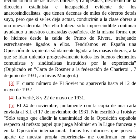
revolucionario de las masas obreras y campesinas, descrédito de la
dirección estalinista e incapacidad evidente de los
anarcosindicalistas, que tienen decenas de miles de obreros detrás
suyo, pero que si se les deja actuar, conducirán a la clase obrera a
una nueva derrota. Por ello hubiera sido imprescindible continuar
ayudando a nuestros camaradas españoles, de la misma forma que
lo hicimos desde la caída de Primo de Rivera, trabajando
estrechamente ligados a ellos. Tendríamos en España una
Oposición de izquierda sólidamente ligada a las masas obreras, a la
que se irían uniendo progresivamente todos los buenos elementos
comunistas y sindicalistas instruidos por la experiencia"
(Duplicado en "Carta de Rosmer a la federación de Charleroi", 7
de junio de 1931, archivos Mougeot.)
[3]
El cuarto número de El Soviet no aparecería hasta el 12 de
mayo de 1932
[4]
La Verité, 8 y 22 de mayo de 1931.
[5]
El 24 de noviembre, juntamente con la copia de una carta
enviada al S.I. el 17 de noviembre de 1931, Nin escribió a Trotsky:
"Sólo tengo que añadir la unanimidad de la Oposición española
respecto al nefasto papel que juega Molinier en la Ligue francesa y
en la Oposición internacional. Todos los informes que poseo -
aparte de nuestra propia experiencia- me confirman en esta