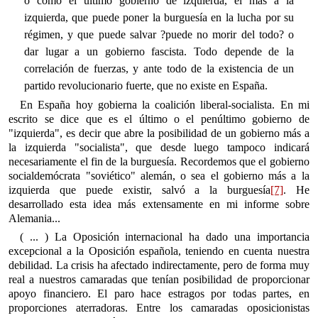
o como el último gobierno de izquierda, el más a la
izquierda, que puede poner la burguesía en la lucha por su
régimen, y que puede salvar ?puede no morir del todo? o
dar lugar a un gobierno fascista. Todo depende de la
correlación de fuerzas, y ante todo de la existencia de un
partido revolucionario fuerte, que no existe en España.
En España hoy gobierna la coalición liberal-socialista. En mi
escrito se dice que es el último o el penúltimo gobierno de
"izquierda", es decir que abre la posibilidad de un gobierno más a
la izquierda "socialista", que desde luego tampoco indicará
necesariamente el fin de la burguesía. Recordemos que el gobierno
socialdemócrata "soviético" alemán, o sea el gobierno más a la
izquierda que puede existir, salvó a la burguesía
[7]
. He
desarrollado esta idea más extensamente en mi informe sobre
Alemania...
( ... ) La Oposición internacional ha dado una importancia
excepcional a la Oposición española, teniendo en cuenta nuestra
debilidad. La crisis ha afectado indirectamente, pero de forma muy
real a nuestros camaradas que tenían posibilidad de proporcionar
apoyo financiero. El paro hace estragos por todas partes, en
proporciones ate­rradoras. Entre los camaradas oposicionistas