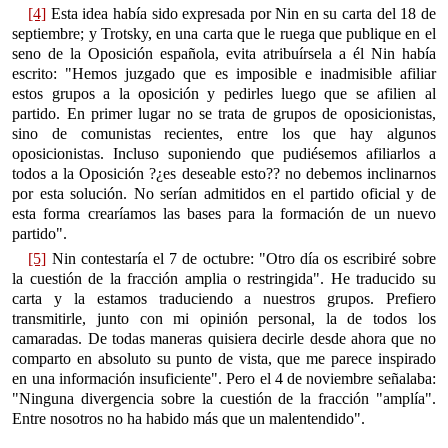
[4]
Esta idea había sido expresada por Nin en su carta del 18 de
septiembre; y Trotsky, en una carta que le ruega que publique en el
seno de la Oposición española, evita atribuírsela a él Nin había
escrito: "Hemos juzgado que es imposible e inadmisible afiliar
estos grupos a la oposición y pedirles luego que se afilien al
partido. En primer lugar no se trata de grupos de oposicionistas,
sino de comunistas recientes, entre los que hay algunos
oposicionistas. Incluso suponiendo que pudiésemos afiliarlos a
todos a la Oposición ?¿es deseable esto?? no debemos inclinarnos
por esta solución. No serían admitidos en el partido oficial y de
esta forma crearíamos las bases para la formación de un nuevo
partido".
[5]
Nin contestaría el 7 de octubre: "Otro día os escribiré sobre
la cuestión de la fracción amplia o restringida". He traducido su
carta y la estamos traduciendo a nuestros grupos. Prefiero
transmitirle, junto con mi opinión personal, la de todos los
camaradas. De todas maneras quisiera decirle desde ahora que no
comparto en absoluto su punto de vista, que me parece inspirado
en una información insuficiente". Pero el 4 de noviembre señalaba:
"Ninguna divergencia sobre la cuestión de la fracción "amplía".
Entre nosotros no ha habido más que un malentendido".