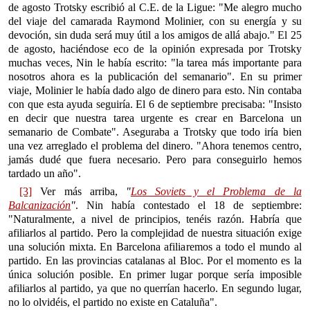
de agosto Trotsky escribió al C.E. de la Ligue: "Me alegro mucho
del viaje del camarada Raymond Molinier, con su energía y su
devoción, sin duda será muy útil a los amigos de allá abajo." El 25
de agosto, haciéndose eco de la opinión expresada por Trotsky
muchas veces, Nin le había escrito: "la tarea más importante para
nosotros ahora es la publicación del semanario". En su primer
viaje, Molinier le había dado algo de dinero para esto. Nin contaba
con que esta ayuda seguiría. El 6 de septiembre precisaba: "Insisto
en decir que nuestra tarea urgente es crear en Barcelona un
semanario de Combate". Aseguraba a Trotsky que todo iría bien
una vez arreglado el problema del dinero. "Ahora tenemos centro,
jamás dudé que fuera necesario. Pero para conseguirlo hemos
tardado un año".
[3]
Ver más arriba,
"
Los Soviets y el Problema de la
Balcanización
"
. Nin había contestado el 18 de septiembre:
"Naturalmente, a nivel de principios, tenéis razón. Habría que
afiliarlos al partido. Pero la complejidad de nuestra situación exige
una solución mixta. En Barcelona afiliaremos a todo el mundo al
partido. En las provincias catalanas al Bloc. Por el momento es la
única solución posible. En primer lugar porque sería imposible
afiliarlos al partido, ya que no querrían hacerlo. En segundo lugar,
no lo olvidéis, el partido no existe en Cataluña".