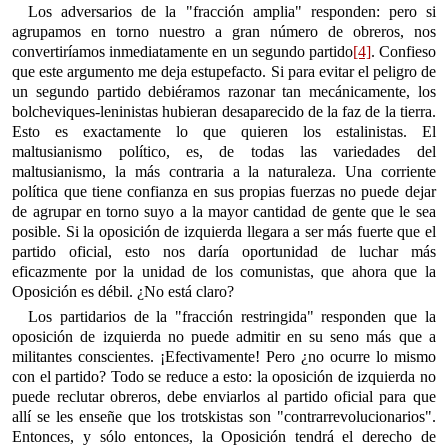
Los adversarios de la "fracción amplia" responden: pero si
agrupamos en torno nuestro a gran número de obreros, nos
convertiríamos inmediatamente en un segundo partido
[4]
. Confieso
que este argumento me deja estupefacto. Si para evitar el peligro de
un segundo partido debiéramos razonar tan mecánicamente, los
bolcheviques-leninistas hubieran desaparecido de la faz de la tierra.
Esto es exactamente lo que quieren los estalinistas. El
maltusianismo político, es, de todas las variedades del
maltusianismo, la más contraria a la naturaleza. Una corriente
política que tiene confianza en sus propias fuerzas no puede dejar
de agrupar en torno suyo a la mayor cantidad de gente que le sea
posible. Si la oposición de izquierda llegara a ser más fuerte que el
partido oficial, esto nos daría oportunidad de luchar más
eficazmente por la unidad de los comunistas, que ahora que la
Oposición es débil. ¿No está claro?
Los partidarios de la "fracción restringida" responden que la
oposición de izquierda no puede admitir en su seno más que a
militantes conscientes. ¡Efectivamente! Pero ¿no ocurre lo mismo
con el partido? Todo se reduce a esto: la oposición de izquierda no
puede reclutar obreros, debe enviarlos al partido oficial para que
allí se les enseñe que los trotskistas son "contrarrevolucionarios".
Entonces, y sólo entonces, la Oposición tendrá el derecho de