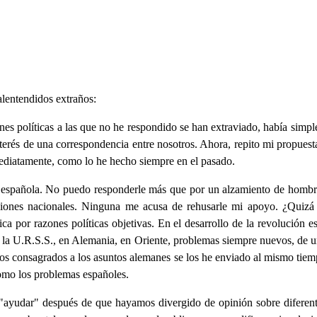
lentendidos extraños:
ones políticas a las que no he respondido se han extraviado, había simpl
terés de una correspondencia entre nosotros. Ahora, repito mi propuest
ediatamente, como lo he hecho siempre en el pasado.
española. No puedo responderle más que por un alzamiento de hombros. 
cciones nacionales. Ninguna me acusa de rehusarle mi apoyo. ¿Quiz
ica por razones políticas objetivas. En el desarrollo de la revolución e
n la U.R.S.S., en Alemania, en Oriente, problemas siempre nuevos, de
itos consagrados a los asuntos alemanes se los he enviado al mismo ti
omo los problemas españoles.
"ayudar" después de que hayamos divergido de opinión sobre diferente