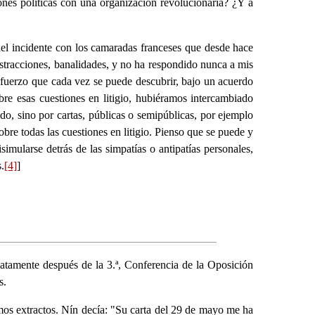
nes políticas con una organización revolucionaria? ¿Y a
 del incidente con los camaradas franceses que desde hace
abstracciones, banalidades, y no ha respondido nunca a mis
 esfuerzo que cada vez se puede descubrir, bajo un acuerdo
re esas cuestiones en litigio, hubiéramos intercambiado
o, sino por cartas, públicas o semipúblicas, por ejemplo
bre todas las cuestiones en litigio. Pienso que se puede y
simularse detrás de las simpatías o antipatías personales,
.
[4]
]
atamente después de la 3.ª, Conferencia de la Oposición
s.
emos extractos. Nín decía: "Su carta del 29 de mayo me ha