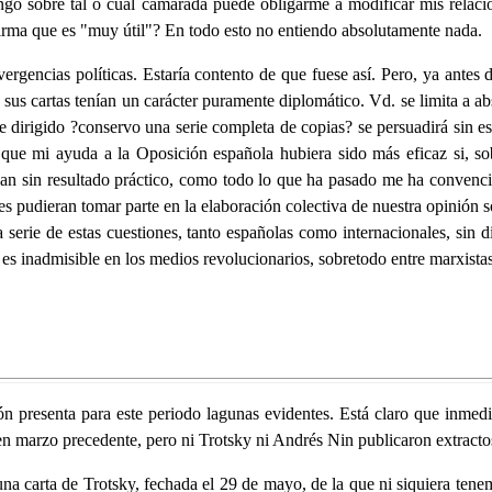
ngo sobre tal o cual camarada puede obligarme a modificar mis relacio
afirma que es "muy útil"? En todo esto no entiendo absolutamente nada.
rgencias políticas. Estaría contento de que fuese así. Pero, ya antes
 sus cartas tenían un carácter puramente diplomático. Vd. se limita a 
 he dirigido ?conservo una serie completa de copias? se persuadirá sin
 que mi ayuda a la Oposición española hubiera sido más eficaz si, sob
ban sin resultado práctico, como todo lo que ha pasado me ha convencid
es pudieran tomar parte en la elaboración colectiva de nuestra opinión so
serie de estas cuestiones, tanto españolas como internacionales, sin di
 es inadmisible en los medios revolucionarios, sobretodo entre marxistas
 presenta para este periodo lagunas evidentes. Está claro que inmedi
n marzo precedente, pero ni Trotsky ni Andrés Nin publicaron extracto
una carta de Trotsky, fechada el 29 de mayo, de la que ni siquiera ten