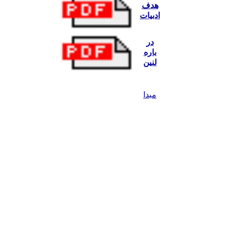
هدف
ادبيات
در
باره
لنین
مبدا