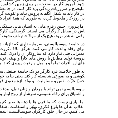
شود. امروز کار در صنعت، بر روی زمین کشاورز
مایحتاج و ضروریات زندگی باید کار کنند. در جامع
در کار باید به شکل آگاهانه پروش بیابد و تقویت گ
در روز-کار ملحوظ گردد، به طوری که همۀ افراد بتو
اش در مقابل کارگران می ایستد. گرسنگی، کارگر
وقتی به هدر نرود، هیچ یک از موادّ خام تلف نشود،
در جامعۀ سوسیالیستی، سرمایه داری که تازیانه در
برای رفاه و لذت کار می کنند، هرگز اتلاف ثروت 
مدیرانی فنی نیاز دارد که سازوکار آن را درک کنن
پروسۀ تولید مطابق با روش های کارا و بهینه، تول
های این افراد، تماماً و با میل و رغبت پیروی کنند، ب
کوشی و به صورتی شایسته کار کند. یعنی بنا به خوا
حسّ عزّت نفس و مسئولیت، و تولد تازۀ معنوی فرد 
سوسیالیسم نمی تواند با مردان و زنان تنبل، بی­
و اشتیاق برای رفاه عمومی، سرشار از روح ایثار و
اما نیازی نیست که ما قرن ها یا دهه ها صبر کنیم 
انقلاب به آن ها بلوغ فکری، تهوّر و استقامت، شف
می کنیم، در حال خلق کارگران سوسیالیست آینده هم