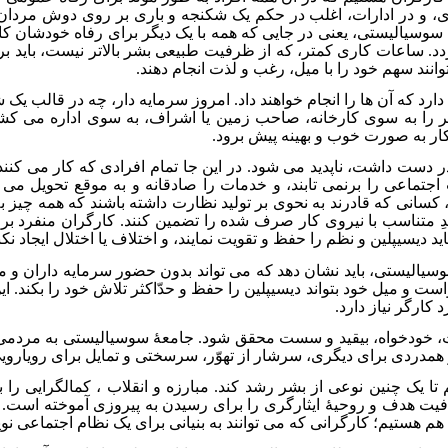
ی، و در ادارات، اغلب در حکم یک شکنجه و باری بر روی دوش مردا
ۀ سوسیالیستی، یعنی در جایی که همه با یک دیگر برای رفاه خودشان کا
ردد. ساعات کاری کم­تر، که از ظرفیت طبیعی بشر بالاتر نیست، باید بر
انند سهم خود را با میل، رغب و لذت انجام دهند.
 را به سوی کارخانه، صاحب زمین یا اشراف، به سوی اداره می کشا
 کار به صورت خوب و بهینه پیش برود.
 دست داشت، ناپدید می شود. در این جا تمام افرادی که کار می کنند، 
اجتماعی را برنمی تابند، و خدمات را صادقانه و به موقع تحویل می 
د، کسانی که قادرند به نحوی بر تولید نظارت داشته باشند که همه چیز
یدِ متناسب با نیروی کار صرف شده را تضمین کنند. کارگران منفرد برا
اید دیسیپلین و نظم را حفظ و تقویت نمایند، و اختلاف یا اختلال ایجاد نکن
ست و میل خود بتواند دیسیپلین را حفظ و حدّاکثر تلاش خود را بکند. ای
کارگر نیاز دارد.
دقت، خودخواه، بی­قید و سست محقق شود. جامعۀ سوسیالیستی به مردمی 
 همدردی برای دیگری، سرشار از تهوّر، سرسختی و تمایل برای رویارویی 
تا یک چنین نوعی از بشر رشد کند. مبارزه و انقلاب ، کمال­گرایی را 
افیت هدف و روحیۀ ایثارگری را برای رسیدن به پیروزی آموخته است. د
 هستیم؛ کارگرانی که می توانند به بنیانی برای یک نظام اجتماعی نوی