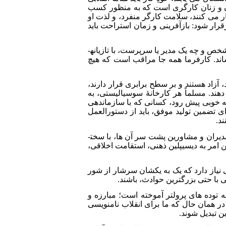
ن و زنان کارگری است که به منظور کسب
ر می کنند، سلامت کارگر منفرد، و لذت او
قرار شود: بازآفرینی و زمان استراحت باید
اما پیروزی چنین رفرم هایی به انسان هایی بستگی دارد که آن ها را انجام خواهند داد. امروز سرمایه دار، چه در قالب یک شخص و چه یک مدیر یا سرپرست، با تازیانه­
ند. کارفرما همه جا مراقب است که هیچ
آزاد هستند و بر سطح برابری قرار دارند،
دهند. مسلماً هر کارخانۀ سوسیالیستی، به
 به خوبی پیش رود، کسانی که با سازماندهی
ی تضمین تولید موفق، باید از دستورالعمل
ند.
به طور خلاصه: فرد کارگر در یک جامعۀ صنعتی سوسیالیستی، باید نشان دهد که می تواند بدون حضور سرمایه داران و مدیران و مشاورین پشت سر آن ها، با سخت­
ن امر به دیسیپلین ذهنی، استقامت اخلاقی،
نیاز دارد که یک به یک­شان سرشار از شور
با حتی بزرگ­ترین حوادث، باشند.
به توده های پرولتر آموخته است؛ مبارزه و
ر همان حال که ما برای انقلاب نام­نویسی
ن تبدیل شوند.