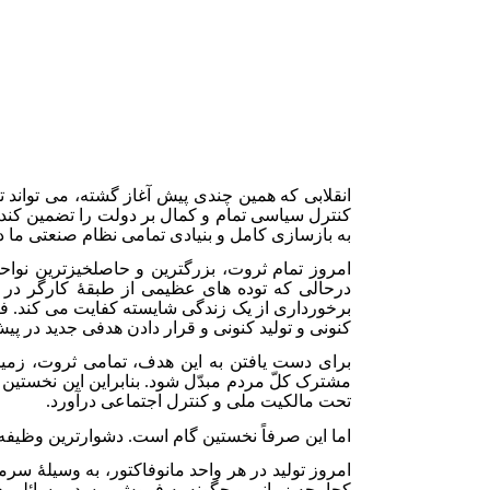
انقلابی که همین چندی پیش آغاز گشته، می تواند ت
کنترل سیاسی تمام و کمال بر دولت را تضمین کند
به بازسازی کامل و بنیادی تمامی نظام صنعتی ما 
امروز تمام ثروت، بزرگ­ترین و حاصل­خیزترین نو
درحالی که توده های عظیمی از طبقۀ کارگر در 
برخورداری از یک زندگی شایسته کفایت می کند. فر
کنونی و تولید کنونی و قرار دادن هدفی جدید در پ
برای دست یافتن به این هدف، تمامی ثروت، زمین و
مشترک کلّ مردم مبدّل شود. بنابراین این نخستین 
تحت مالکیت ملی و کنترل اجتماعی درآورد.
اما این صرفاً نخستین گام است. دشوارترین وظیفه، 
امروز تولید در هر واحد مانوفاکتور، به وسیلۀ سرم
کجا، چه زمانی و چگونه به فروش برسد، مسائلی هست