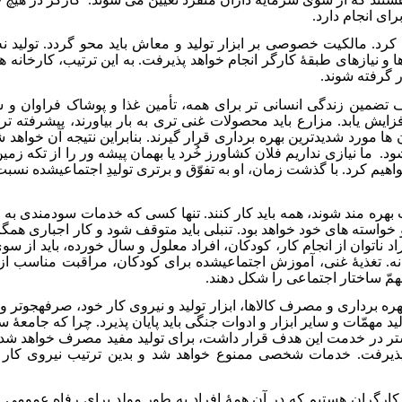
رای انجام دارد.
کرد. مالکیت خصوصی بر ابزار تولید و معاش باید محو گردد. تولید نه
 و نیازهای طبقۀ کارگر انجام خواهد پذیرفت. به این ترتیب، کارخانه ها
ار گرفته شوند.
 تضمین زندگی انسانی تر برای همه، تأمین غذا و پوشاک فراوان و 
ایش یابد. مزارع باید محصولات غنی تری به بار بیاورند، پیشرفته تری
ود.
ما نیازی نداریم فلان کشاورز خُرد یا بهمان پیشه ور را از تکه زمین
اهیم کرد. با گذشت زمان، او به تفوّق و برتری تولیدِ اجتماعی­شده نسب
بهره مند شوند، همه باید کار کنند. تنها کسی که خدمات سودمندی به 
 خواسته های خود خواهد بود. تنبلی باید متوقف شود و کار اجباری ه
 ناتوان از انجام کار، کودکان، افراد معلول و سال خورده، باید از س
نه. تغذیۀ غنی، آموزش اجتماعی­شده برای کودکان، مراقبت مناسب ا
مهمّ ساختار اجتماعی را شکل دهند.
ره برداری و مصرف کالاها، ابزار تولید و نیروی کار خود، صرفه­جوتر و
د مهمّات و سایر ابزار و ادوات جنگی باید پایان پذیرد. چرا که جامعۀ س
ر در خدمت این هدف قرار داشت، برای تولید مفید مصرف خواهد شد. تول
د پذیرفت. خدمات شخصی ممنوع خواهد شد و بدین ترتیب نیروی کار 
رگران هستیم که در آن همۀ افراد به طور مولد برای رفاه عمومی اشتغال