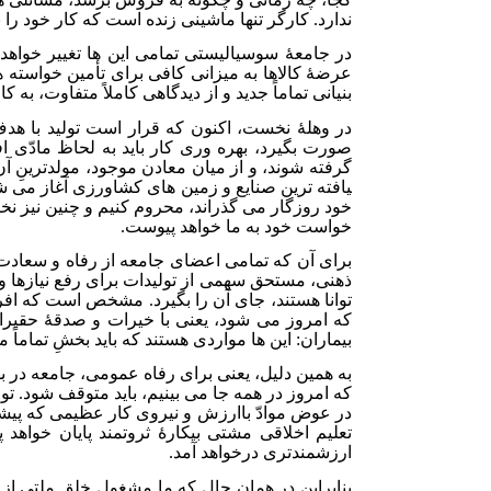
ندارد. کارگر تنها ماشینی زنده است که کار خود را ب
در جامعۀ سوسیالیستی تمامی این ها تغییر خواهد 
عرضۀ کالاها به میزانی کافی برای تأمین خواسته ها
بنیانی تماماً جدید و از دیدگاهی کاملاً متفاوت، به ک
در وهلۀ نخست، اکنون که قرار است تولید با هدف
صورت بگیرد، بهره وری کار باید به لحاظ مادّی افز
یافته ترین صنایع و زمین های کشاورزی آغاز می ش
خود روزگار می گذراند، محروم کنیم و چنین نیز نخو
خواست خود به ما خواهد پیوست.
برای آن که تمامی اعضای جامعه از رفاه و سعادت 
ذهنی، مستحق سهمی از تولیدات برای رفع نیازها و
توانا هستند، جای آن را بگیرد. مشخص است که افراد
که امروز می شود، یعنی با خیرات و صدقۀ حقیرا
بیماران: این ها مواردی هستند که باید بخشِ تماماً 
به همین دلیل، یعنی برای رفاه عمومی، جامعه در به
که امروز در همه جا می بینیم، باید متوقف شود. تولی
در عوض موادّ باارزش و نیروی کار عظیمی که پیش­ت
تعلیم اخلاقی مشتی بیکارۀ ثروتمند پایان خواه
ارزشمندتری درخواهد آمد.
بنابراین در همان حال که ما مشغول خلق ملتی از کا