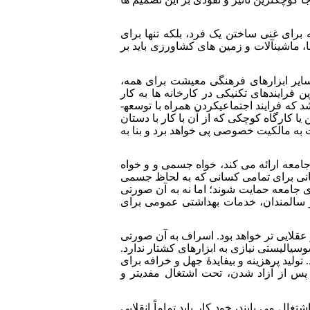
 برای غنی ساختن یک فرد، بلکه تنها برای
، ماشین­آلات و زمین های کشاورزی باید بر
سایر ابزارهای فرهنگی معیشت برای همه،
ن فرایندهای تکنیکی در کارخانه ها به کار
گرفته شوند، و از میان معادن موجود، مولدترینِ آن ها مورد شدیدترین بهره برداری قرار گیرند. بنابراین نتیجه آن خواهد شد که فرایند اجتماعی­کردن همراه با توسعه­
 یا کارگاه کوچکی که از آن با کار با دستان
ت به مالکیت خصوصی پی خواهد برد و بنا به
جامعه ارائه می کند، خواه جسمی و و خواه
مگانی برای تمامی کسانی که به لحاظ جسمی
وی جامعه حمایت شوند؛ اما نه به آن صورتی
ز سالمندان، خدمات بهداشتی عمومی برای
 عقلایی تر خواهد بود. اسراف به آن صورتی
وسیالیستی نیازی به ابزارهای کشتار ندارد.
ید پرهزینه و بی­فایدۀ جهل و خرافه برای
پس از آزاد شدن، تحت اشتغال مفدیتر و
 می یابند، خودِ کار باید تماماً انقلابی