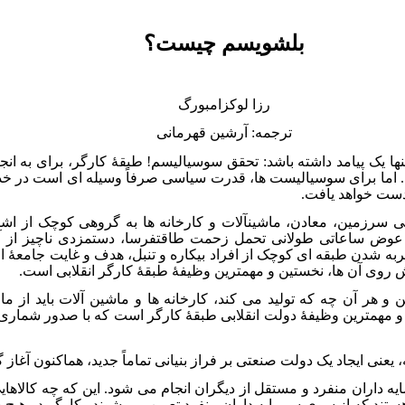
بلشویسم چیست؟
رزا لوکزامبورگ
ترجمه: آرشین قهرمانی
نها یک پیامد داشته باشد: تحقق سوسیالیسم! طبقۀ کارگر، برای به انج
. اما برای سوسیالیست ها، قدرت سیاسی صرفاً وسیله ای است در خد
دست خواهد یافت.
احی سرزمین، معادن، ماشین­آلات و کارخانه ها به گروهی کوچک از 
عوض ساعاتی طولانی تحمل زحمت طاقت­فرسا، دستمزدی ناچیز از آ
به شدن طبقه ای کوچک از افراد بیکاره و تنبل، هدف و غایت جامعۀ ا
یش روی آن ها، نخستین و مهم­ترین وظیفۀ طبقۀ کارگر انقلابی است.
 هر آن چه که تولید می کند، کارخانه ها و ماشین آلات باید از ما
و مهم­ترین وظیفۀ دولت انقلابی طبقۀ کارگر است که با صدور شماری از
یعنی ایجاد یک دولت صنعتی بر فراز بنیانی تماماً جدید، هم­اکنون آغاز
ایه داران منفرد و مستقل از دیگران انجام می شود. این که چه کالاهای
ند که از سوی سرمایه داران منفرد تعیین می شوند. کارگر در هیچ جا ک