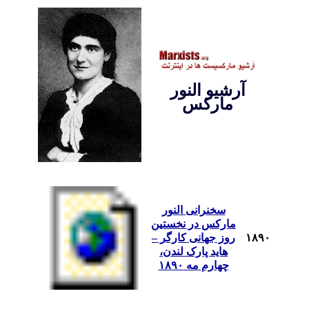
آرشيو النور
مارکس
سخنرانی النور
مارکس در نخستین
١٨٩٠
روز جهانی کارگر –
هاید پارک لندن،
چهارم مه ١٨٩٠