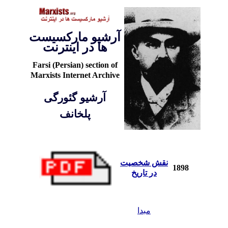
آرشيو مارکسيست
ها در اينترنت
Farsi (Persian) section of
Marxists Internet Archive
آرشيو گئورگی
پلخانف
نقش شخصيت
1898
در تاريخ
مبدا