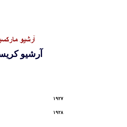
آرشيو کريس
۱۹۲
۷
۱۹۲۸