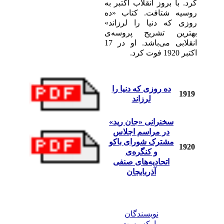
کرد. با بروز انقلاب اکتبر به
روسيه شتافت. کتاب «ده
روزی که دنيا را لرزاند»
بهترين تشريح پروسه‌ی
انقلابی می‌باشد. او در 17
اکتبر 1920 فوت کرد.
ده روزی که دنيا را
1919
لرزاند
سخنرانی «جان ريد»
در مراسم اجلاس
مشترک شورای باکو
1920
و کنگره‌ی
اتحاديه‌های صنفی
آذربايجان
نويسندگان
مارکسيست