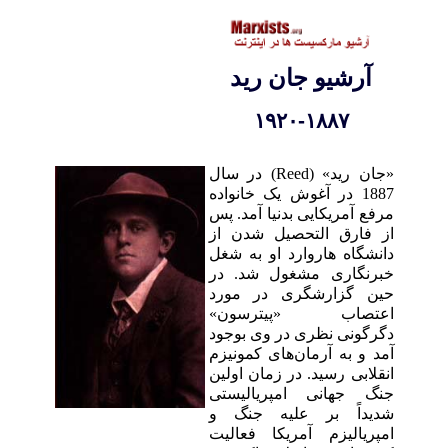
آرشيو جان ريد
۱۹۲۰-۱۸۸۷
«جان ريد» (Reed) در سال
1887 در آغوش يک خانواده
مرفع آمريکايی بدنيا آمد. پس
از فارق التحصيل شدن از
دانشگاه هاروارد او به شغل
خبرنگاری مشغول شد. در
حين گزارشگری در مورد
اعتصاب «پيترسون»
دگرگونی نظری در وی بوجود
آمد و به آرمان‌های کمونيزم
انقلابی رسيد. در زمان اولين
جنگ جهانی امپرياليستی
شديداً بر عليه جنگ و
امپرياليزم آمريکا فعاليت