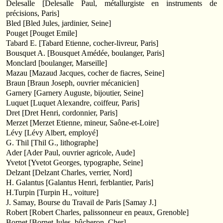
Delesalle [Delesalle Paul, métallurgiste en instruments de
précisions, Paris]
Bled [Bled Jules, jardinier, Seine]
Pouget [Pouget Emile]
Tabard E. [Tabard Etienne, cocher-livreur, Paris]
Bousquet A. [Bousquet Amédée, boulanger, Paris]
Monclard [boulanger, Marseille]
Mazau [Mazaud Jacques, cocher de fiacres, Seine]
Braun [Braun Joseph, ouvrier mécanicien]
Garnery [Garnery Auguste, bijoutier, Seine]
Luquet [Luquet Alexandre, coiffeur, Paris]
Dret [Dret Henri, cordonnier, Paris]
Merzet [Merzet Etienne, mineur, Saône-et-Loire]
Lévy [Lévy Albert, employé]
G. Thil [Thil G., lithographe]
Ader [Ader Paul, ouvrier agricole, Aude]
Yvetot [Yvetot Georges, typographe, Seine]
Delzant [Delzant Charles, verrier, Nord]
H. Galantus [Galantus Henri, ferblantier, Paris]
H.Turpin [Turpin H., voiture]
J. Samay, Bourse du Travail de Paris [Samay J.]
Robert [Robert Charles, palissonneur en peaux, Grenoble]
Bornet [Bornet Jules, bûcheron, Cher]