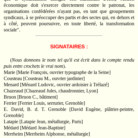
économique doit s'exercer directement contre le patronat, les
organisations confédérées n'ayant pas, en tant que groupements
syndicaux, à se préoccuper des partis et des sectes qui, en dehors et
à côté, peuvent poursuivre, en toute liberté, la transformation
sociale".
SIGNATAIRES :
(
Nous donnons le nom tel qu'il est écrit dans le compte rendu
puis entre crochets le vrai nom
).
Marie [Marie François, ouvrier typographe de la Seine]
Cousteau [Cousteau M., ouvrier jardinier]
Menard [Ménard Ludovic, ouvrier ardoisier à Trélazé]
Chazeaud [Chazeaud Jules, chaudronnier, Lyon]
Bruon [Bruon C., bâtiment]
Ferrier [Ferrier Louis, serrurier, Grenoble]
E. David, B. d. T. Grenoble [David Eugène, plâtrier-peintre,
Grenoble]
Latapie [Latapie Jean, métallurgie, Paris]
Médard [Médard Jean-Baptiste]
Merrheim [Merrheim Alphonse, métallurgie]