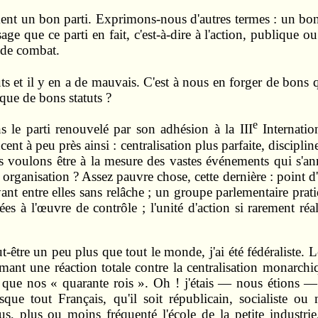
ment un bon parti. Exprimons-nous d'autres termes : un bon
ge que ce parti en fait, c'est-à-dire à l'action, publique o
 de combat.
ts et il y en a de mauvais. C'est à nous en forger de bons q
que de bons statuts ?
e
s le parti renouvelé par son adhésion à la III
Internatio
cent à peu près ainsi : centralisation plus parfaite, discipli
s voulons être à la mesure des vastes événements qui s'an
organisation ? Assez pauvre chose, cette dernière : point d'a
oyant entre elles sans relâche ; un groupe parlementaire p
s à l'œuvre de contrôle ; l'unité d'action si rarement réa
être un peu plus que tout le monde, j'ai été fédéraliste. 
rimant une réaction totale contre la centralisation monarc
 que nos « quarante rois ». Oh ! j'étais — nous étions —
sque tout Français, qu'il soit républicain, socialiste 
, plus ou moins fréquenté l'école de la petite industrie, d