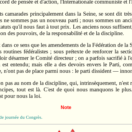
rd de pensée et d'action, l'Internationale communiste et l'
ents camarades principalement dans la Seine, se sont dit trè
ne sommes pas un nouveau parti ; nous sommes un ancien pa
tuts qu'il nous faut à tout prix. Les anciens nous suffisent,
ion des pouvoirs, de la responsabilité et de la discipline.
nt dans ce sens que les amendements de la Fédération de la
 routines fédéralistes ; sous prétexte de renforcer la sec
ir désarmer le Comité directeur ; on a parfois sacrifié à l'e
 est entendu; mais elle a des devoirs envers le Parti, com
, n'ont pas de place parmi nous : le parti dissident — inno
n pas au nom de la discipline, qui, intrinsèquement, n'est 
ncipes, tout est là. C'est de quoi nous manquons le plus
st pour nous la loi.
Note
onde journée du Congrès.