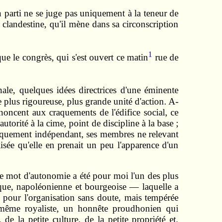
 parti ne se juge pas uniquement à la teneur de
u clandestine, qu'il mène dans sa circonscription
1
ue le congrès, qui s'est ouvert ce matin
rue de
nale, quelques idées directrices d'une éminente
ne plus rigoureuse, plus grande unité d'action. A-
noncent aux craquements de l'édifice social, ce
utorité à la cime, point de discipline à la base ;
ratiquement indépendant, ses membres ne relevant
lisée qu'elle en prenait un peu l'apparence d'un
Le mot d'autonomie a été pour moi l'un des plus
hique, napoléonienne et bourgeoise — laquelle a
 pour l'organisation sans doute, mais tempérée
ou même royaliste, un honnête proudhonien qui
e la petite culture, de la petite propriété et,