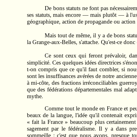
De bons statuts ne font pas nécessaire
ses statuts, mais encore — mais plutôt — à l'usa
géographique, action de propagande ou action
Mais tout de même, il y a de bons statu
la Grange-aux-Belles, s'attache. Qu'est-ce donc 
Ce sont ceux qui feront prévaloir, dan
simplicité. Ces quelques idées directrices s'énon
t-on compris que ce qu'il faut combler, si nou
sont les insuffisances avérées de notre ancienne 
à mi-côte, des fractions irréconciliables guerr
que des fédérations départementales mal adaptée
mythe.
Comme tout le monde en France et peut-
beaux de la langue, l'idée qu'il contenait exp
« fait la France » beaucoup plus certainement
sagement par le fédéralisme. Il y a dans pre
sommeille ; c'est que nous avons, presque tous