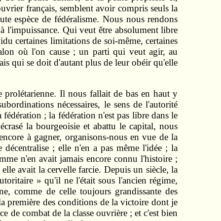
ouvrier français, semblent avoir compris seuls la
 toute espèce de fédéralisme. Nous nous rendons
 à l'impuissance. Qui veut être absolument libre
ividu certaines limitations de soi-même, certaines
alon où l'on cause ; un parti qui veut agir, au
s qui se doit d'autant plus de leur obéir qu'elle
 prolétarienne. Il nous fallait de bas en haut y
ubordinations nécessaires, le sens de l'autorité
fédération ; la fédération n'est pas libre dans le
crasé la bourgeoisie et abattu le capital, nous
 est encore à gagner, organisons-nous en vue de la
décentralise ; elle n'en a pas même l'idée ; la
mme n'en avait jamais encore connu l'histoire ;
e avait la cervelle farcie. Depuis un siècle, la
toritaire » qu'il ne l'était sous l'ancien régime,
erne, comme de celle toujours grandissante des
a première des conditions de la victoire dont je
ce de combat de la classe ouvrière ; et c'est bien