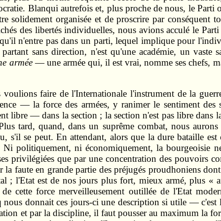
cratie. Blanqui autrefois et, plus proche de nous, le Parti 
'être solidement organisée et de proscrire par conséquent
chés des libertés individuelles, nous avions acculé le Parti
 qu'il n'entre pas dans un parti, lequel implique pour l'ind
, partant sans direction, n'est qu'une académie, un vaste s
une armée
— une armée qui, il est vrai, nomme ses chefs, mai
voulions faire de l'Internationale l'instrument de la guerre
rience — la force des armées, y ranimer le sentiment des s
 libre — dans la section ; la section n'est pas libre dans la 
le. Plus tard, quand, dans un suprême combat, nous aurons é
vidu, s'il se peut. En attendant, alors que la dure bataille
es. Ni politiquement, ni économiquement, la bourgeoisie ne 
sses privilégiées que par une concentration des pouvoirs co
a faute en grande partie des préjugés proudhoniens dont ell
l ; l'Etat est de nos jours plus fort, mieux armé, plus « au
 de cette force merveilleusement outillée de l'Etat mod
nous donnait ces jours-ci une description si utile — c'est l
ration et par la discipline, il faut pousser au maximum la for