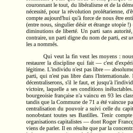
couronnant le tout, du libéralisme et de la démo
nécessité, pour la révolution prolétarienne, d
compte aujourd'hui qu'à force de nous être enti
(entre nous, singulier désir et étrange utopie !)
diminutions de liberté. Un parti sans autorité
contraire, un parti digne du nom de parti,
est 
les a nommés.
Qui veut la fin veut les moyens : nous 
restaurer la discipline qui fait — c'est d'expé
légitime. L'individu n'est pas libre — absolument
parti, qui n'est pas libre dans l'Internationa
décentraliserons, s'il le faut, et jusqu'à l'indi
victoire, laquelle a ses conditions inéluctabl
bourgeoisie française n'a vaincu en 93 les cla
tandis que la Commune de 71 a été vaincue par l
centralisation du pouvoir a suivi celle du capita
nonobstant toutes ses Bastilles. Tenir compte
organisations capitalistes — dont Roger Francq 
viens de parler. Il en résulte que par la concent