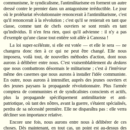
communisme, le syndicalisme, l'antimilitarisme en forment un autre
dressé contre le premier dans un antagonisme irréductible. Le jour
où le prolétariat révolutionnaire renoncerait à l'antimilitarisme, c'est
qu'il renoncerait à la révolution ; c'est qu'il se renierait en tant que
classe, comme tant de chefs ouvriers se sont reniés en tant
qu'individus. Il n'en fera rien, quoi qu'il advienne : il n'y a pas
d'exemple qu'une classe tout entière soit allée à Canossa !
La loi super-scélérate, si elle est votée — et elle le sera — ne
changera donc rien à ce qui ne peut être changé. Elle nous
imposera, voilà tout, de nouvelles méthodes d'action, dont nous
aurons à délibérer entre nous. C'est vraisemblablement
du dedans
que nous combattrons désormais le militarisme ; c'est
à l'intérieur
même des casernes que nous aurons à installer l'idée communiste.
En outre, nous aurons à intensifier, auprès des jeunes ouvriers et
des jeunes paysans la propagande révolutionnaire. Plus l'armée
comptera de communistes et de syndicalistes conscients et actifs,
plus la propagande spécifiquement antimilitariste et anti-
patriotique, où tant des nôtres, avant la guerre, s'étaient spécialisés,
perdra de sa nécessité première. Elle ne disparaîtra pas : elle verra
décliner son importance relative.
Encore une fois, nous aurons entre nous à délibérer de ces
choses. Dès maintenant, en tout cas, un point est au-dessus des