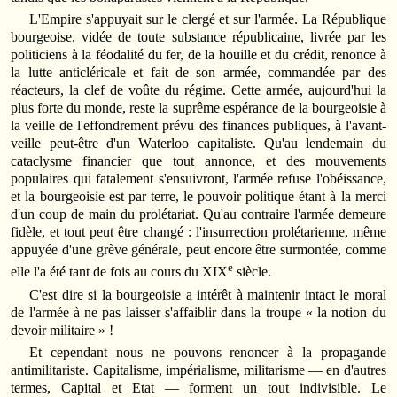
L'Empire s'appuyait sur le clergé et sur l'armée. La République
bourgeoise, vidée de toute substance républicaine, livrée par les
politiciens à la féodalité du fer, de la houille et du crédit, renonce à
la lutte anticléricale et fait de son armée, commandée par des
réacteurs, la clef de voûte du régime. Cette armée, aujourd'hui la
plus forte du monde, reste la suprême espérance de la bourgeoisie à
la veille de l'effondrement prévu des finances publiques, à l'avant-
veille peut-être d'un Waterloo capitaliste. Qu'au lendemain du
cataclysme financier que tout annonce, et des mouvements
populaires qui fatalement s'ensuivront, l'armée refuse l'obéissance,
et la bourgeoisie est par terre, le pouvoir politique étant à la merci
d'un coup de main du prolétariat. Qu'au contraire l'armée demeure
fidèle, et tout peut être changé : l'insurrection prolétarienne, même
appuyée d'une grève générale, peut encore être surmontée, comme
e
elle l'a été tant de fois au cours du XIX
siècle.
C'est dire si la bourgeoisie a intérêt à maintenir intact le moral
de l'armée à ne pas laisser s'affaiblir dans la troupe « la notion du
devoir militaire » !
Et cependant nous ne pouvons renoncer à la propagande
antimilitariste. Capitalisme, impérialisme, militarisme — en d'autres
termes, Capital et Etat — forment un tout indivisible. Le