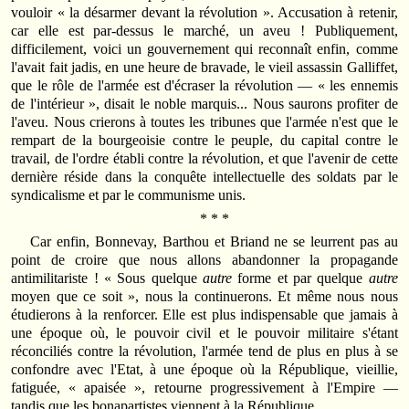
vouloir « la désarmer devant la révolution ». Accusation à retenir,
car elle est par-dessus le marché, un aveu ! Publiquement,
difficilement, voici un gouvernement qui reconnaît enfin, comme
l'avait fait jadis, en une heure de bravade, le vieil assassin Galliffet,
que le rôle de l'armée est d'écraser la révolution — « les ennemis
de l'intérieur », disait le noble marquis... Nous saurons profiter de
l'aveu. Nous crierons à toutes les tribunes que l'armée n'est que le
rempart de la bourgeoisie contre le peuple, du capital contre le
travail, de l'ordre établi contre la révolution, et que l'avenir de cette
dernière réside dans la conquête intellectuelle des soldats par le
syndicalisme et par le communisme unis.
* * *
Car enfin, Bonnevay, Barthou et Briand ne se leurrent pas au
point de croire que nous allons abandonner la propagande
antimilitariste ! « Sous quelque
autre
forme et par quelque
autre
moyen que ce soit », nous la continuerons. Et même nous nous
étudierons à la renforcer. Elle est plus indispensable que jamais à
une époque où, le pouvoir civil et le pouvoir militaire s'étant
réconciliés contre la révolution, l'armée tend de plus en plus à se
confondre avec l'Etat, à une époque où la République, vieillie,
fatiguée, « apaisée », retourne progressivement à l'Empire —
tandis que les bonapartistes viennent à la République.