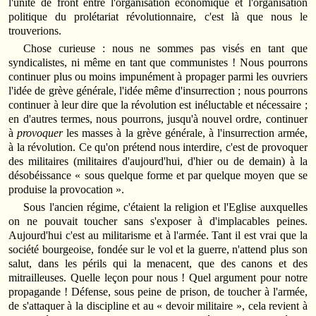
l'unité de front entre l'organisation économique et l'organisation
politique du prolétariat révolutionnaire, c'est là que nous le
trouverions.
Chose curieuse : nous ne sommes pas visés en tant que
syndicalistes, ni même en tant que communistes ! Nous pourrons
continuer plus ou moins impunément à propager parmi les ouvriers
l'idée de grève générale, l'idée même d'insurrection ; nous pourrons
continuer à leur dire que la révolution est inéluctable et nécessaire ;
en d'autres termes, nous pourrons, jusqu'à nouvel ordre, continuer
à
provoquer
les masses à la grève générale, à l'insurrection armée,
à la révolution. Ce qu'on prétend nous interdire, c'est de provoquer
des militaires (militaires d'aujourd'hui, d'hier ou de demain) à la
désobéissance « sous quelque forme et par quelque moyen que se
produise la provocation ».
Sous l'ancien régime, c'étaient la religion et l'Eglise auxquelles
on ne pouvait toucher sans s'exposer à d'implacables peines.
Aujourd'hui c'est au militarisme et à l'armée. Tant il est vrai que la
société bourgeoise, fondée sur le vol et la guerre, n'attend plus son
salut, dans les périls qui la menacent, que des canons et des
mitrailleuses. Quelle leçon pour nous ! Quel argument pour notre
propagande ! Défense, sous peine de prison, de toucher à l'armée,
de s'attaquer à la discipline et au « devoir militaire », cela revient à