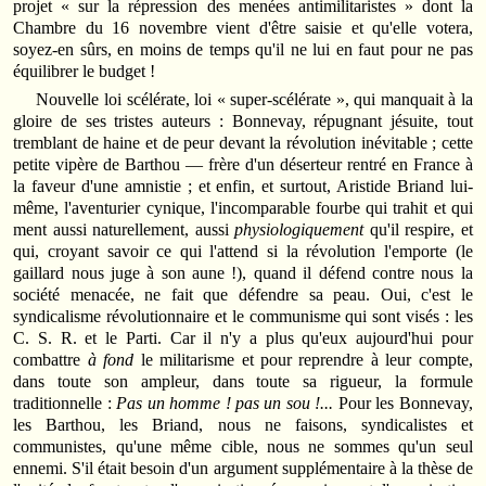
projet « sur la répression des menées antimilitaristes » dont la
Chambre du 16 novembre vient d'être saisie et qu'elle votera,
soyez-en sûrs, en moins de temps qu'il ne lui en faut pour ne pas
équilibrer le budget !
Nouvelle loi scélérate, loi « super-scélérate », qui manquait à la
gloire de ses tristes auteurs : Bonnevay, répugnant jésuite, tout
tremblant de haine et de peur devant la révolution inévitable ; cette
petite vipère de Barthou — frère d'un déserteur rentré en France à
la faveur d'une amnistie ; et enfin, et surtout, Aristide Briand lui-
même, l'aventurier cynique, l'incomparable fourbe qui trahit et qui
ment aussi naturellement, aussi
physiologiquement
qu'il respire, et
qui, croyant savoir ce qui l'attend si la révolution l'emporte (le
gaillard nous juge à son aune !), quand il défend contre nous la
société menacée, ne fait que défendre sa peau. Oui, c'est le
syndicalisme révolutionnaire et le communisme qui sont visés : les
C. S. R. et le Parti. Car il n'y a plus qu'eux aujourd'hui pour
combattre
à fond
le militarisme et pour reprendre à leur compte,
dans toute son ampleur, dans toute sa rigueur, la formule
traditionnelle :
Pas un homme ! pas un sou !...
Pour les Bonnevay,
les Barthou, les Briand, nous ne faisons, syndicalistes et
communistes, qu'une même cible, nous ne sommes qu'un seul
ennemi. S'il était besoin d'un argument supplémentaire à la thèse de