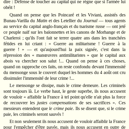
dire : Défense de toucher au capital qui ne règne que si l'armée lui
obéit !
Quand on pense que les Poincaré et les Viviani, assistés des
Bunau-Varilla du
Matin
et des Letellier du
Journal
— tous agents
au service du capital anglo-français et du tsarisme russe — ont jeté
ce peuple naïf sur les baïonnettes et les canons de Morhange et de
Charleroi ; qu'ils l'ont fait se terrer quatre ans dans les tranchées
fétides en lui criant : « Guerre au militarisme ! Guerre à la
guerre ! » — et qu'aujourd'hui la paix signée, c'est dans la
répression des « manœuvres antimilitaristes » que le capital aux
abois va chercher son salut !... Quand on pense à ces choses,
quand on rapproche ces faits, on reste confondu devant l'immensité
du mensonge sous le couvert duquel les hommes du 4 août ont cru
dissimuler l'immensité de leur crime !...
Le mensonge se dissipe, mais le crime demeure. Les criminels
sont toujours là. Le verbe haut, le geste superbe, ils nous accusent
de vouloir « affaiblir la France à tel point qu'elle n'ait plus la force
de recouvrer les
justes compensations
de ses sacrifices ». Ces
messieurs entendent que
le crime paie
. Ils se disent que, si le crime
paie, les criminels seront sauvés !
Et non seulement ils nous accusent de vouloir affaiblir la France
pour l'empêcher d'être payée, mais ils nous accusent en outre de