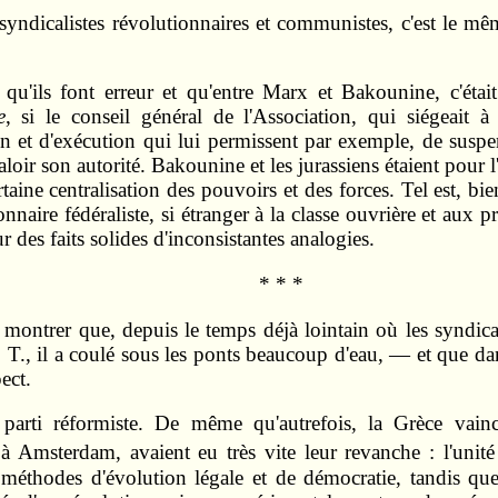
 syndicalistes révolutionnaires et communistes, c'est le m
'ils font erreur et qu'entre Marx et Bakounine, c'était u
e
, si le conseil général de l'Association, qui siégeait
n et d'exécution qui lui permissent par exemple, de suspen
aloir son autorité. Bakounine et les jurassiens étaient pour
aine centralisation des pouvoirs et des forces. Tel est, bien
naire fédéraliste, si étranger à la classe ouvrière et aux
 des faits solides d'inconsistantes analogies.
* * *
 montrer que, depuis le temps déjà lointain où les syndica
 G. T., il a coulé sous les ponts beaucoup d'eau, — et que d
ect.
n parti réformiste. De même qu'autrefois, la Grèce va
à Amsterdam, avaient eu très vite leur revanche : l'unité s
les méthodes d'évolution légale et de démocratie, tandis qu