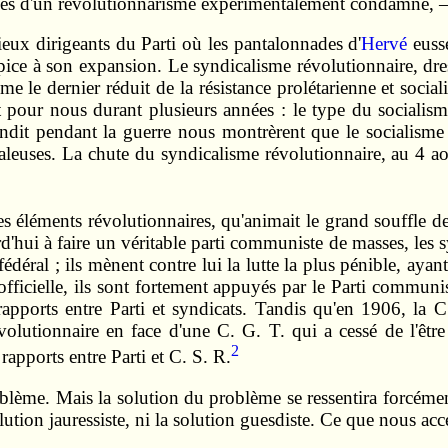
ardés d'un révolutionnarisme expérimentalement condamné, 
ieux dirigeants du Parti où les pantalonnades d'
Hervé
eusse
pice à son expansion. Le syndicalisme révolutionnaire, dressé
me le dernier réduit de la résistance prolétarienne et social
fut pour nous durant plusieurs années : le type du socialis
it pendant la guerre nous montrèrent que le socialisme pa
daleuses. La chute du syndicalisme révolutionnaire, au 4 ao
les éléments révolutionnaires, qu'animait le grand souffle de
urd'hui à faire un véritable parti communiste de masses, les 
édéral ; ils mènent contre lui la lutte la plus pénible, aya
 officielle, ils sont fortement appuyés par le Parti communis
pports entre Parti et syndicats. Tandis qu'en 1906, la C.
évolutionnaire en face d'une C. G. T. qui a cessé de l'être
2
rapports entre Parti et C. S. R.
oblème. Mais la solution du problème se ressentira forcéme
lution jauressiste, ni la solution guesdiste. Ce que nous a