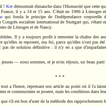
il !
Ker
démontrait dimanche dans l'
Humanité
que cette que
 en France, il y a 14 et 15 ans. C'était en 1906 à Limoges
se
qui fonda le principe de l'indépendance corporelle d
 Congrès socialiste international de Stuttgart qui, s'étant
listes de Limoges et de Nancy.
bliées. Il y a toujours profit à remonter la chaîne des an
t qu'elles se reposent, ma foi, parce qu'elles n'ont pas ét
 pas de solution définitive : il n'y en a que d'imparfaites
les jeunes — nous sommes, et je m'en réjouis, un beau part
* * *
 tout a l'heure, reprenant son article au point où il l'a la
stes et communistes se posent, mais les conditions dans lesqu
que s'il est bon d'user de la méthode des rapprochements hi