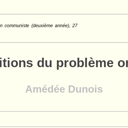
in communiste (deuxième année), 27
itions du problème o
Amédée Dunois