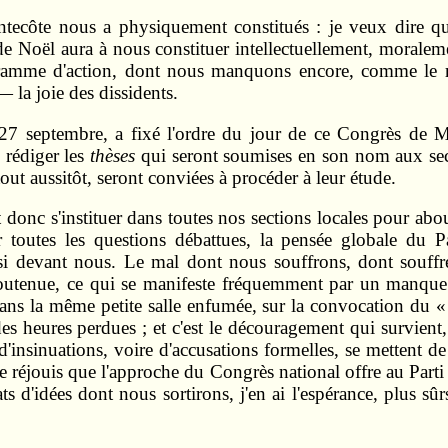
ntecôte nous a physiquement constitués : je veux dire qu
de Noël aura à nous constituer intellectuellement, moraleme
amme d'action, dont nous manquons encore, comme le r
— la joie des dissidents.
 27 septembre, a fixé l'ordre du jour de ce Congrès de 
 rédiger les
thèses
qui seront soumises en son nom aux sect
tout aussitôt, seront conviées à procéder à leur étude.
donc s'instituer dans toutes nos sections locales pour abo
r toutes les questions débattues, la pensée globale du P
insi devant nous. Le mal dont nous souffrons, dont souffr
e soutenue, ce qui se manifeste fréquemment par un manque
ns la même petite salle enfumée, sur la convocation du « c
 des heures perdues ; et c'est le découragement qui survient
 d'insinuations, voire d'accusations formelles, se mettent d
 réjouis que l'approche du Congrès national offre au Parti
ats d'idées dont nous sortirons, j'en ai l'espérance, plus sû