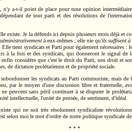
n'y a-t-il point de place pour tune opinion intermédiaire,
ndépendant de tout parti et des résolutions de l'internat
le existe. Je la défends ici depuis plusieurs mois déjà et 
administrativement
à eux-mêmes ; elle nie qu'
ils suffisent à
Elle tient syndicats et Parti pour également nécessaires : l
rs à la fois et des syndicats, qui donneront le signal de
enfin considère que c'est le droit du Parti, son droit et son
s, de dictature prolétarienne et de propriété sociale.
de subordonner les syndicats au Parti communiste, mais de 
eu, par le moyen d'une discussion libre et fraternelle, a
s ne peuvent sans péril continuer à se disputer le prolétari
ité intellectuelle, l'unité de pensée, de sentiment, d'idéal.
iste qui ne soit très résolument syndicaliste révolutionn
'est selon moi le mot d'ordre de notre politique syndicale d
* * *