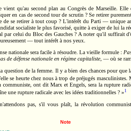
ne vient qu'au second plan au Congrès de Marseille. Elle 
iquer en cas de second tour de scrutin ? Se retirer purement 
e de se retirer à tout coup ? L'intérêt du Parti — unique 
idat socialiste le plus favorisé, quitte à exiger de lui la
par celui du Bloc des Gauches ? A noter qu'il suffirait d'
eureusement — tout intérêt à nos yeux.
nse nationale sera facile à résoudre. La vieille formule :
Pa
as de défense nationale en régime capitaliste
, — où se ram
 la question de la femme. Il y a bien des chances pour que l
elle se heurte chez nous à trop de préjugés masculinistes. 
n communiste, ont dit Marx et Engels, sera la rupture radic
1
ne une rupture radicale avec les idées traditionnelles ? »
n'attendons pas, s'il vous plaît, la révolution communi
Note