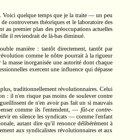
. Voici quelque temps que je la traite — un peu
de controverses théoriques et le laboratoire des
ment au premier plan des préoccupations actuelles
eille il reviendrait de là-bas diminué.
ouble manière : tantôt directement, tantôt par
e révolution comme le nôtre pourrait à la rigueur
ur la masse inorganisée une autorité dont chaque
fessionnelles exercent une influence qui dépasse
plus, traditionnellement révolutionnaires. Celui
on : il n'en risque pas moins de soulever contre
rgueillissent de n'en avoir pas fait un si mauvais
e penser comme ils l'entendent, —
fût-ce contre-
servir en silence les syndicats — comme l'enfant
ionale, autant dire qu'il renonce délibérément à
ement aux syndicalistes révolutionnaires et aux