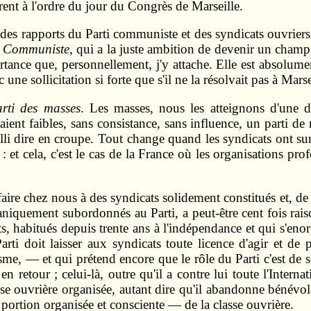
rent à l'ordre du jour du Congrès de Marseille.
des rapports du Parti communiste et des syndicats ouvriers
n Communiste
, qui a la juste ambition de devenir un champ 
portance que, personnellement, j'y attache. Elle est absolu
 une sollicitation si forte que s'il ne la résolvait pas à Mars
arti des masses
. Les masses, nous les atteignons d'une d
étaient faibles, sans consistance, sans influence, un parti d
failli dire en croupe. Tout change quand les syndicats ont s
t cela, c'est le cas de la France où les organisations pro
aire chez nous à des syndicats solidement constitués et, de 
aniquement subordonnés au Parti, a peut-être cent fois rais
ats, habitués depuis trente ans à l'indépendance et qui s'eno
arti doit laisser aux syndicats toute licence d'agir et d
me, — et qui prétend encore que le rôle du Parti c'est de 
retour ; celui-là, outre qu'il a contre lui toute l'Internat
se ouvrière organisée, autant dire qu'il abandonne bénévol
 portion organisée et consciente — de la classe ouvrière.