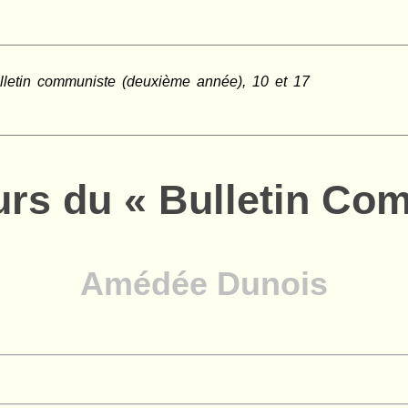
lletin communiste (deuxième année), 10 et 17
urs du « Bulletin Co
Amédée Dunois