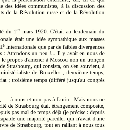
se des idées communistes, à la discussion des
aits de la Révolution russe et de la Révolution
er
té du 1
mars 1920. C'était au lendemain du
ionale était une idée sympathique aux masses
e
II
Internationale que par de faibles divergences
s : Attendons un peu !... Il y avait en nous de
fait le propos d'amener à Moscou non un tronçon
de Strasbourg, qui consista, on s'en souvient, à
ministérialiste de Bruxelles ; deuxième temps,
iat ; troisième temps (différé jusqu'au congrès
on, — à nous et non pas à Loriot. Mais nous ne
ité de Strasbourg était étrangement composite,
puis pas mal de temps déjà (je précise : depuis
pable une majorité pareille, qui n'avait d'une
vre de Strasbourg, tout en ralliant à nous tous