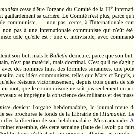
e
muniste
cesse d'être l'organe du Comité de la III
Internati
t gaillardement sa carrière. Le Comité n'est plus, parce qu'i
ionale communiste, — non pas, certes, à l'Internationale c
e, non pas à une Internationale communiste qui n'eût été 
niste telle qu'elle est : une et indivisible, avec comma
tteint son but, mais le
Bulletin
demeure, parce que son but, à l
in, n'est pas matériel, mais doctrinal. C'est qu'il ne s'agit
avec des hommes finis, des formules surannées, une politiq
nsuite, aux idées communistes, telles que Marx et Engels, ét
u'elles résistent victorieusement, depuis trois quarts de si
e, en un mot, que le communisme ne soit pas seulement u
veaux et imprègne la conscience des militants et des mass
iste
devient l'organe hebdomadaire, le journal-revue d
 ses brochures le fonds de la Librairie de l'
Humanité
. L
onfier la direction de son hebdomadaire. Mes camarades
A
iner ensemble, dès cette semaine (faute de l'avoir pu faire p
odifications n'affectant, ne pouvant affecter, au surplus,