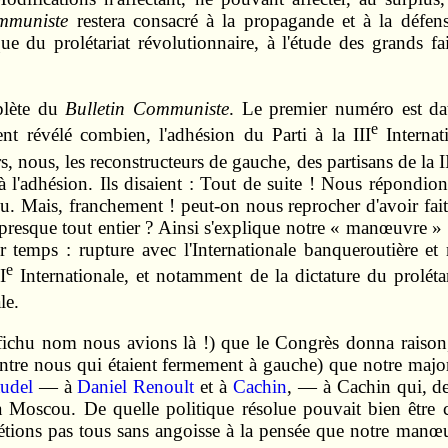
mmuniste
restera consacré à la propagande et à la défen
ue du prolétariat révolutionnaire, à l'étude des grands f
mplète du
Bulletin Communiste
. Le premier numéro est da
e
t révélé combien, l'adhésion du Parti à la III
Internat
rs, nous, les reconstructeurs de gauche, des partisans de la I
 l'adhésion. Ils disaient : Tout de suite ! Nous répondion
endu. Mais, franchement ! peut-on nous reprocher d'avoir 
s presque tout entier ? Ainsi s'explique notre « manœuvre » 
r temps : rupture avec l'Internationale banqueroutière et 
e
I
Internationale, et notamment de la dictature du prolétar
le.
el fichu nom nous avions là !) que le Congrès donna rais
entre nous qui étaient fermement à gauche) que notre major
udel
— à
Daniel Renoult
et à
Cachin
, — à Cachin qui, de
 Moscou. De quelle politique résolue pouvait bien être ca
'étions pas tous sans angoisse à la pensée que notre manœu