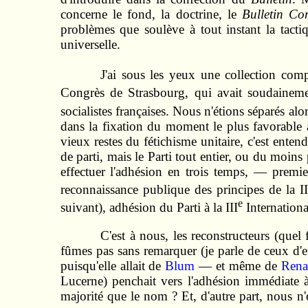
concerne le fond, la doctrine, le
Bulletin Co
problèmes que soulève à tout instant la tactiq
universelle.
J'ai sous les yeux une collection co
Congrès de Strasbourg, qui avait soudainemen
socialistes françaises. Nous n'étions séparés alo
dans la fixation du moment le plus favorable à
vieux restes du fétichisme unitaire, c'est ent
de parti, mais le Parti tout entier, ou du moin
effectuer l'adhésion en trois temps, — premie
reconnaissance publique des principes de la II
e
suivant), adhésion du Parti à la III
Internationa
C'est à nous, les reconstructeurs (qu
fûmes pas sans remarquer (je parle de ceux d'
puisqu'elle allait de
Blum
— et même de
Rena
Lucerne) penchait vers l'adhésion immédiate à
majorité que le nom ? Et, d'autre part, nous n