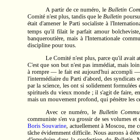
A partir de ce numéro, le
Bulletin Com
Comité n'est plus, tandis que le
Bulletin
poursui
était d'amener le Parti socialiste à l'Internat
temps qu'il filait le parfait amour bolchevist
banqueroutière, mais à l'Internationale commu
discipline pour tous.
Le Comité n'est plus, parce qu'il avait a
C'est que son but n'est pas immédiat, mais lointa
à rompre — le fait est aujourd'hui accompli — 
l'intermédiaire du Parti d'abord, des syndicats e
par la science, les ont si solidement formulées q
spirituels du vieux monde ; il s'agit de fair
mais un mouvement profond, qui pénètre les cer
Avec ce numéro, le
Bulletin Commun
communiste s'en va grossir de ses volumes et de
Boris Souvarine
, actuellement à Moscou, me c
tâche évidemment difficile. Nous aurons à déterm
d'introduire dans la confection du
Bulletin
. M