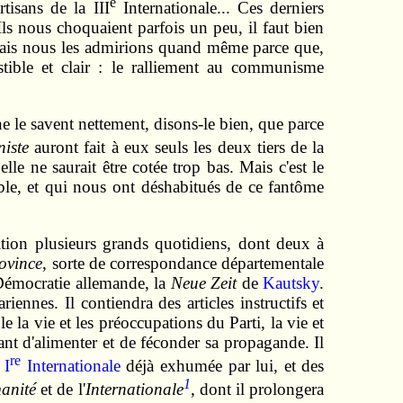
e
tisans de la III
Internationale... Ces derniers
Ils nous choquaient parfois un peu, il faut bien
ais nous les admirions quand même parce que,
istible et clair : le ralliement au communisme
ne le savent nettement, disons-le bien, que parce
iste
auront fait à eux seuls les deux tiers de la
lle ne saurait être cotée trop bas. Mais c'est le
ble, et qui nous ont déshabitués de ce fantôme
sition plusieurs grands quotidiens, dont deux à
rovince
, sorte de correspondance départementale
l-Démocratie allemande, la
Neue Zeit
de
Kautsky
.
iennes. Il contiendra des articles instructifs et
e la vie et les préoccupations du Parti, la vie et
itant d'alimenter et de féconder sa propagande. Il
re
 I
Internationale
déjà exhumée par lui, et des
1
anité
et de l'
Internationale
, dont il prolongera