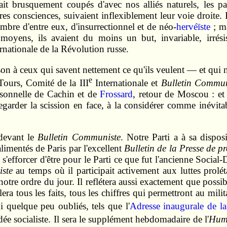
it brusquement coupés d'avec nos alliés naturels, les par
es consciences, suivaient inflexiblement leur voie droite. 
ombre d'entre eux, d'insurrectionnel et de néo-
hervéïste
; m
rs moyens, ils avaient du moins un but, invariable, irrés
ernationale de la Révolution russe.
son à ceux qui savent nettement ce qu'ils veulent — et qui 
e
Tours, Comité de la III
Internationale et
Bulletin Commun
ersonnelle de Cachin et de
Frossard
, retour de Moscou : et e
garder la scission en face, à la considérer comme inévita
 devant le
Bulletin Communiste
. Notre Parti a à sa dispo
imentés de Paris par l'excellent
Bulletin de la Presse de p
s'efforcer d'être pour le Parti ce que fut l'ancienne Socia
ste
au temps où il participait activement aux luttes prolétar
otre ordre du jour. Il reflétera aussi exactement que possibl
llera tous les faits, tous les chiffres qui permettront au mil
 quelque peu oubliés, tels que l'
Adresse inaugurale de la
dée socialiste. Il sera le supplément hebdomadaire de l'
Hum