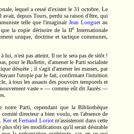
onale, lequel a cessé d'exister le 31 octobre. Le
l avait, depuis Tours, perdu sa raison d'être, qui
ommuniste telle que l'imaginait
Jean Longuet
au
e
que la copie dérisoire de la II
Internationale
ndement unique, doctrine et tactique communes,
ui, n'est pas atteint. Il ne le sera pas de sitôt !
 pas, pour le
Bulletin
, d'amener le Parti socialiste
ue désuète ; il s'agit d'amener les masses, par
ayant l'utopie par le fait, confirmant l'intuition
ècle, à tous les assauts des pouvoirs temporels et
n « mouvement vaste » — comme eût dit Jaurès —
es.
e notre Parti, cependant que la Bibliothèque
e comité directeur a bien voulu, en l'absence de
. Ker
et
Fernand Loriot
m'assisteront dans cette
lus tôt) les modifications qu'il serait désirable
 que la présentation extérieure, car, en ce qui