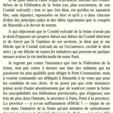
thèses de la Fédération de la Seine (ou, plus exactement, de son
Comité exécutif) ; tout ce que j'en dirai, est qu'elles ne sauraient
être, sans injustice, repoussées en bloc et qu'il y a dans chacune
d'elles des principes utiles et des idées opportunes que le congrès
de Marseille a le devoir de retenir.
A qui objecterait que le Comité exécutif de la Seine n'avait pas
le droit d'opposer ses propres thèses aux thèses du Comité directeur
et de forcer par là l'opinion de ses sections, je dirai que je me
félicite que le Comité exécutif ait, en l'occurrence, excédé le droit
strict ; je me félicite de toutes les initiatives qui peuvent en quelque
mesure activer la vie intellectuelle de notre Parti.
Je regrette par contre l'insistance que met la Fédération de la
Seine, non pas certes à dresser une liste des militants qui lui
paraissent les plus qualifiés pour diriger le Parti Communiste, mais
à vouloir contraindre ses délégués à Marseille à ne voter que pour
les candidats de son choix. Je ne pense pas que cette insistance
puisse avoir d'autre aboutissement que de soulever contre la Seine
les susceptibilités des fédérations provinciales, que d'opposer, une
fois de plus dans l'histoire, la province à Paris, Paris à la province.
La province — y a-t-on suffisamment réfléchi ? — risque de ne
voir dans l'initiative de la Seine qu'une tentative de subordonner