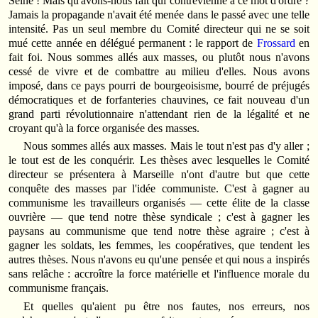
Seine ! Mais qu'avons-nous fait qui contrevienne à ce mot d'ordre ?
Jamais la propagande n'avait été menée dans le passé avec une telle
intensité. Pas un seul membre du Comité directeur qui ne se soit
mué cette année en délégué permanent : le rapport de
Frossard
en
fait foi. Nous sommes allés aux masses, ou plutôt nous n'avons
cessé de vivre et de combattre au milieu d'elles. Nous avons
imposé, dans ce pays pourri de bourgeoisisme, bourré de préjugés
démocratiques et de forfanteries chauvines, ce fait nouveau d'un
grand parti révolutionnaire n'attendant rien de la légalité et ne
croyant qu'à la force organisée des masses.
Nous sommes allés aux masses. Mais le tout n'est pas d'y aller ;
le tout est de les conquérir. Les thèses avec lesquelles le Comité
directeur se présentera à Marseille n'ont d'autre but que cette
conquête des masses par l'idée communiste. C'est à gagner au
communisme les travailleurs organisés — cette élite de la classe
ouvrière — que tend notre thèse syndicale ; c'est à gagner les
paysans au communisme que tend notre thèse agraire ; c'est à
gagner les soldats, les femmes, les coopératives, que tendent les
autres thèses. Nous n'avons eu qu'une pensée et qui nous a inspirés
sans relâche : accroître la force matérielle et l'influence morale du
communisme français.
Et quelles qu'aient pu être nos fautes, nos erreurs, nos