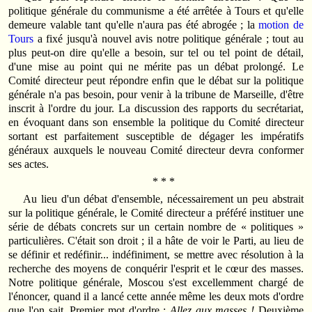
politique générale du communisme a été arrêtée à Tours et qu'elle
demeure valable tant qu'elle n'aura pas été abrogée ; la
motion de
Tours
a fixé jusqu'à nouvel avis notre politique générale ; tout au
plus peut-on dire qu'elle a besoin, sur tel ou tel point de détail,
d'une mise au point qui ne mérite pas un débat prolongé. Le
Comité directeur peut répondre enfin que le débat sur la politique
générale n'a pas besoin, pour venir à la tribune de Marseille, d'être
inscrit à l'ordre du jour. La discussion des rapports du secrétariat,
en évoquant dans son ensemble la politique du Comité directeur
sortant est parfaitement susceptible de dégager les impératifs
généraux auxquels le nouveau Comité directeur devra conformer
ses actes.
* * *
Au lieu d'un débat d'ensemble, nécessairement un peu abstrait
sur la politique générale, le Comité directeur a préféré instituer une
série de débats concrets sur un certain nombre de « politiques »
particulières. C'était son droit ; il a hâte de voir le Parti, au lieu de
se définir et redéfinir... indéfiniment, se mettre avec résolution à la
recherche des moyens de conquérir l'esprit et le cœur des masses.
Notre politique générale, Moscou s'est excellemment chargé de
l'énoncer, quand il a lancé cette année même les deux mots d'ordre
que l'on sait. Premier mot d'ordre :
Allez aux masses !
Deuxième