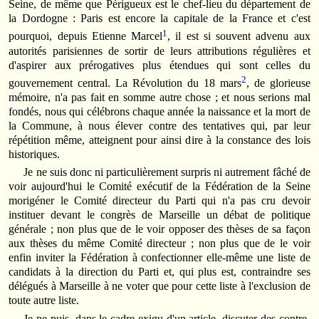
Seine, de même que Périgueux est le chef-lieu du département de
la Dordogne : Paris est encore la capitale de la France et c'est
1
pourquoi, depuis Etienne Marcel
, il est si souvent advenu aux
autorités parisiennes de sortir de leurs attributions régulières et
d'aspirer aux prérogatives plus étendues qui sont celles du
2
gouvernement central. La Révolution du 18 mars
, de glorieuse
mémoire, n'a pas fait en somme autre chose ; et nous serions mal
fondés, nous qui célébrons chaque année la naissance et la mort de
la Commune, à nous élever contre des tentatives qui, par leur
répétition même, atteignent pour ainsi dire à la constance des lois
historiques.
Je ne suis donc ni particulièrement surpris ni autrement fâché de
voir aujourd'hui le Comité exécutif de la Fédération de la Seine
morigéner le Comité directeur du Parti qui n'a pas cru devoir
instituer devant le congrès de Marseille un débat de politique
générale ; non plus que de le voir opposer des thèses de sa façon
aux thèses du même Comité directeur ; non plus que de le voir
enfin inviter la Fédération à confectionner elle-même une liste de
candidats à la direction du Parti et, qui plus est, contraindre ses
délégués à Marseille à ne voter que pour cette liste à l'exclusion de
toute autre liste.
Je ne puis, dans le cadre exigu d'un article, discuter des contre-