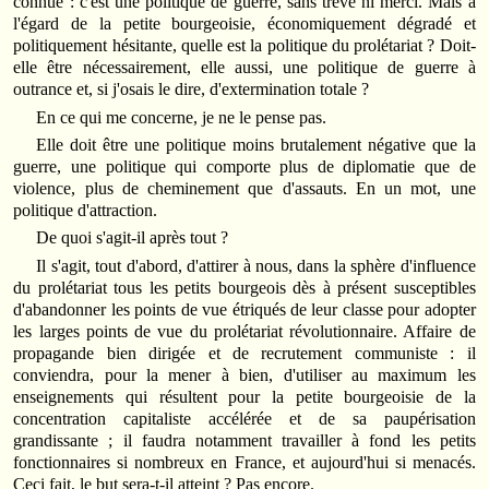
connue : c'est une politique de guerre, sans trêve ni merci. Mais à
l'égard de la petite bourgeoisie, économiquement dégradé et
politiquement hésitante, quelle est la politique du prolétariat ? Doit-
elle être nécessairement, elle aussi, une politique de guerre à
outrance et, si j'osais le dire, d'extermination totale ?
En ce qui me concerne, je ne le pense pas.
Elle doit être une politique moins brutalement négative que la
guerre, une politique qui comporte plus de diplomatie que de
violence, plus de cheminement que d'assauts. En un mot, une
politique d'attraction.
De quoi s'agit-il après tout ?
Il s'agit, tout d'abord, d'attirer à nous, dans la sphère d'influence
du prolétariat tous les petits bourgeois dès à présent susceptibles
d'abandonner les points de vue étriqués de leur classe pour adopter
les larges points de vue du prolétariat révolutionnaire. Affaire de
propagande bien dirigée et de recrutement communiste : il
conviendra, pour la mener à bien, d'utiliser au maximum les
enseignements qui résultent pour la petite bourgeoisie de la
concentration capitaliste accélérée et de sa paupérisation
grandissante ; il faudra notamment travailler à fond les petits
fonctionnaires si nombreux en France, et aujourd'hui si menacés.
Ceci fait, le but sera-t-il atteint ? Pas encore.