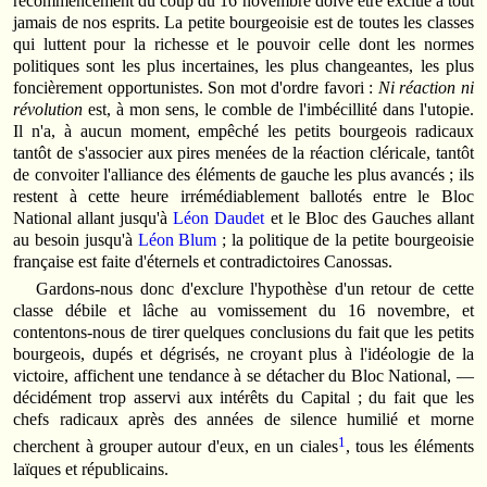
recommencement du coup du 16 novembre doive être exclue à tout
jamais de nos esprits. La petite bourgeoisie est de toutes les classes
qui luttent pour la richesse et le pouvoir celle dont les normes
politiques sont les plus incertaines, les plus changeantes, les plus
foncièrement opportunistes. Son mot d'ordre favori :
Ni réaction ni
révolution
est, à mon sens, le comble de l'imbécillité dans l'utopie.
Il n'a, à aucun moment, empêché les petits bourgeois radicaux
tantôt de s'associer aux pires menées de la réaction cléricale, tantôt
de convoiter l'alliance des éléments de gauche les plus avancés ; ils
restent à cette heure irrémédiablement ballotés entre le Bloc
National allant jusqu'à
Léon Daudet
et le Bloc des Gauches allant
au besoin jusqu'à
Léon Blum
; la politique de la petite bourgeoisie
française est faite d'éternels et contradictoires Canossas.
Gardons-nous donc d'exclure l'hypothèse d'un retour de cette
classe débile et lâche au vomissement du 16 novembre, et
contentons-nous de tirer quelques conclusions du fait que les petits
bourgeois, dupés et dégrisés, ne croyant plus à l'idéologie de la
victoire, affichent une tendance à se détacher du Bloc National, —
décidément trop asservi aux intérêts du Capital ; du fait que les
chefs radicaux après des années de silence humilié et morne
1
cherchent à grouper autour d'eux, en un ciales
, tous les éléments
laïques et républicains.