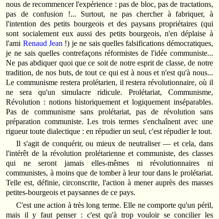
nous de recommencer l'expérience : pas de bloc, pas de tractations,
pas de confusion !... Surtout, ne pas chercher à fabriquer, à
l'intention des petits bourgeois et des paysans propriétaires (qui
sont socialement eux aussi des petits bourgeois, n'en déplaise à
l'ami
Renaud Jean
!) je ne sais quelles falsifications démocratiques,
je ne sais quelles contrefaçons réformistes de l'idée communiste...
Ne pas abdiquer quoi que ce soit de notre esprit de classe, de notre
tradition, de nos buts, de tout ce qui est à nous et n'est qu'à nous...
Le communisme restera prolétarien, il restera révolutionnaire, où il
ne sera qu'un simulacre ridicule. Prolétariat, Communisme,
Révolution : notions historiquement et logiquement inséparables.
Pas de communisme sans prolétariat, pas de révolution sans
préparation communiste. Les trois termes s'enchaînent avec une
rigueur toute dialectique : en répudier un seul, c'est répudier le tout.
Il s'agit de conquérir, ou mieux de neutraliser — et cela, dans
l'intérêt de la révolution prolétarienne et communiste, des classes
qui ne seront jamais elles-mêmes ni révolutionnaires ni
communistes, à moins que de tomber à leur tour dans le prolétariat.
Telle est, définie, circonscrite, l'action à mener auprès des masses
petites-bourgeois et paysannes de ce pays.
C'est une action à très long terme. Elle ne comporte qu'un péril,
mais il y faut penser : c'est qu'à trop vouloir se concilier les