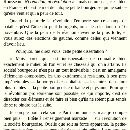
Rousseau :
Ni réaction, ni révolution
a jamais eu un sens, c'est bien
en France, et c'est le mot de l'utopie petite-bourgeoise qui ne sait ce
qu'elle veut et qui a peur de tout.
Quand la peur de la révolution l'emporte sur ce champ de
bataille qu'est l'âme du petit bourgeois, on a les élections du 16
novembre. Que la peur de la réaction devienne la plus forte, et
vous aurez des élections de gauche, comme celles qui viennent
d'avoir lieu.
— Pourquoi, me direz-vous, cette petite dissertation ?
« Mais parce qu'il est indispensable de connaître bien
exactement le milieu où l'on vit et les classes à qui on a affaire. La
société bourgeoise n'est pas un tout indivisible : c'est un amalgame
d'éléments composites, les uns extrêmement résistants, à peu près
impénétrables — la bourgeoisie capitaliste — les autres de nature
plus friables — la petite-bourgeoisie urbaine et paysanne. Pour que
la révolution prolétarienne soit possible, ce qui importe, c'est de
dissocier ces éléments et de faire si bien qu'ils ne soient plus tentés
de se rejoindre par la suite.
Je compte pour cela sur le Parti communiste, mais je compte
bien plus — fidèle à l'enseignement marxiste — sur l'évolution de
la société bourgeoise. Quelle que soit sa force apparente, la petite-
bourgeoisie française est menacée dans sa vie même. La guerre, en