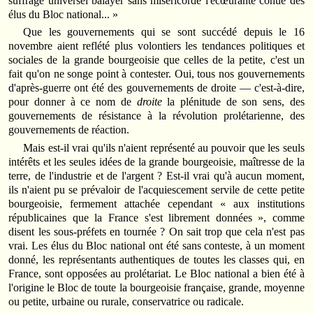
suffrage universel balayer sans miséricorde l'écœurante cohue des
élus du Bloc national... »
Que les gouvernements qui se sont succédé depuis le 16
novembre aient reflété plus volontiers les tendances politiques et
sociales de la grande bourgeoisie que celles de la petite, c'est un
fait qu'on ne songe point à contester. Oui, tous nos gouvernements
d'après-guerre ont été des gouvernements de droite — c'est-à-dire,
pour donner à ce nom de
droite
la plénitude de son sens, des
gouvernements de résistance à la révolution prolétarienne, des
gouvernements de réaction.
Mais est-il vrai qu'ils n'aient représenté au pouvoir que les seuls
intérêts et les seules idées de la grande bourgeoisie, maîtresse de la
terre, de l'industrie et de l'argent ? Est-il vrai qu'à aucun moment,
ils n'aient pu se prévaloir de l'acquiescement servile de cette petite
bourgeoisie, fermement attachée cependant « aux institutions
républicaines que la France s'est librement données », comme
disent les sous-préfets en tournée ? On sait trop que cela n'est pas
vrai. Les élus du Bloc national ont été sans conteste, à un moment
donné, les représentants authentiques de toutes les classes qui, en
France, sont opposées au prolétariat. Le Bloc national a bien été à
l'origine le Bloc de toute la bourgeoisie française, grande, moyenne
ou petite, urbaine ou rurale, conservatrice ou radicale.