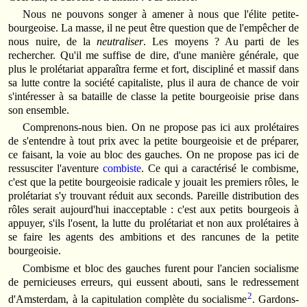
Nous ne pouvons songer à amener à nous que l'élite petite-
bourgeoise. La masse, il ne peut être question que de l'empêcher de
nous nuire, de la
neutraliser
. Les moyens ? Au parti de les
rechercher. Qu'il me suffise de dire, d'une manière générale, que
plus le prolétariat apparaîtra ferme et fort, discipliné et massif dans
sa lutte contre la société capitaliste, plus il aura de chance de voir
s'intéresser à sa bataille de classe la petite bourgeoisie prise dans
son ensemble.
Comprenons-nous bien. On ne propose pas ici aux prolétaires
de s'entendre à tout prix avec la petite bourgeoisie et de préparer,
ce faisant, la voie au bloc des gauches. On ne propose pas ici de
ressusciter l'aventure
combiste
. Ce qui a caractérisé le combisme,
c'est que la petite bourgeoisie radicale y jouait les premiers rôles, le
prolétariat s'y trouvant réduit aux seconds. Pareille distribution des
rôles serait aujourd'hui inacceptable : c'est aux petits bourgeois à
appuyer, s'ils l'osent, la lutte du prolétariat et non aux prolétaires à
se faire les agents des ambitions et des rancunes de la petite
bourgeoisie.
Combisme et bloc des gauches furent pour l'ancien socialisme
de pernicieuses erreurs, qui eussent abouti, sans le redressement
2
d'Amsterdam, à la capitulation complète du socialisme
. Gardons-