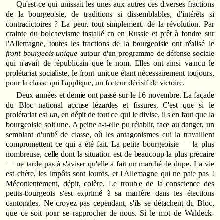
Qu'est-ce qui unissait les unes aux autres ces diverses fractions
de la bourgeoisie, de traditions si dissemblables, d'intérêts si
contradictoires ? La peur, tout simplement, de la révolution. Par
crainte du bolchevisme installé en en Russie et prêt à fondre sur
l'Allemagne, toutes les fractions de la bourgeoisie ont réalisé le
front bourgeois unique
autour d'un programme de défense sociale
qui n'avait de républicain que le nom. Elles ont ainsi vaincu le
prolétariat socialiste, le front unique étant nécessairement toujours,
pour la classe qui l'applique, un facteur décisif de victoire.
Deux années et demie ont passé sur le 16 novembre. La façade
du Bloc national accuse lézardes et fissures. C'est que si le
prolétariat est
un
, en dépit de tout ce qui le divise, il s'en faut que la
bourgeoisie soit une. A peine a-t-elle pu rétablir, face au danger, un
semblant d'unité de classe, où les antagonismes qui la travaillent
compromettent ce qui a été fait. La petite bourgeoisie — la plus
nombreuse, celle dont la situation est de beaucoup la plus précaire
— ne tarde pas à s'aviser qu'elle a fait un marché de dupe. La vie
est chère, les impôts sont lourds, et l'Allemagne qui ne paie pas !
Mécontentement, dépit, colère. Le trouble de la conscience des
petits-bourgeois s'est exprimé à sa manière dans les élections
cantonales. Ne croyez pas cependant, s'ils se détachent du Bloc,
que ce soit pour se rapprocher de nous. Si le mot de Waldeck-