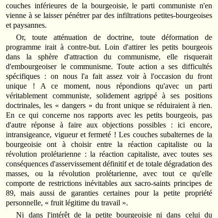
couches inférieures de la bourgeoisie, le parti communiste n'en
vienne à se laisser pénétrer par des infiltrations petites-bourgeoises
et paysannes.
Or, toute atténuation de doctrine, toute déformation de
programme irait à contre-but. Loin d'attirer les petits bourgeois
dans la sphère d'attraction du communisme, elle risquerait
d'embourgeoiser le communisme. Toute action a ses difficultés
spécifiques : on nous l'a fait assez voir à l'occasion du front
unique ! A ce moment, nous répondions qu'avec un parti
véritablement communiste, solidement agrippé à ses positions
doctrinales, les « dangers » du front unique se réduiraient à rien.
En ce qui concerne nos rapports avec les petits bourgeois, pas
d'autre réponse à faire aux objections possibles : ici encore,
intransigeance, vigueur et fermeté ! Les couches subalternes de la
bourgeoisie ont à choisir entre la réaction capitaliste ou la
révolution prolétarienne : la réaction capitaliste, avec toutes ses
conséquences d'asservissement définitif et de totale dégradation des
masses, ou la révolution prolétarienne, avec tout ce qu'elle
comporte de restrictions inévitables aux sacro-saints principes de
89, mais aussi de garanties certaines pour la petite propriété
personnelle, « fruit légitime du travail ».
Ni dans l'intérêt de la petite bourgeoisie ni dans celui du