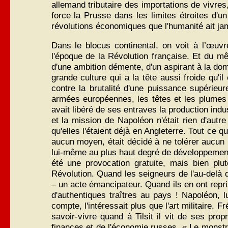
allemand tributaire des importations de vivres
force la Prusse dans les limites étroites d'
révolutions économiques que l'humanité ait j
Dans le blocus continental, on voit à l’œuv
l'époque de la Révolution française. Et du m
d'une ambition démente, d'un aspirant à la domi
grande culture qui a la tête aussi froide qu'i
contre la brutalité d'une puissance supérieure
armées européennes, les têtes et les plumes 
avait libéré de ses entraves la production indu
et la mission de Napoléon n'était rien d'aut
qu'elles l'étaient déjà en Angleterre. Tout ce q
aucun moyen, était décidé à ne tolérer aucun r
lui-même au plus haut degré de développement
été une provocation gratuite, mais bien plu
Révolution. Quand les seigneurs de l'au-delà d
– un acte émancipateur. Quand ils en ont repris
d'authentiques traîtres au pays ! Napoléon, 
compte, l'intéressait plus que l'art militaire.
savoir-vivre quand à Tilsit il vit de ses pr
finances et de l'économie russes. « Le monstre 