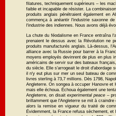
filatures, techniquement supérieurs – les mac
faible et incapable de résister. La combinaison 
produits anglais pénétraient également en A
commença à anéantir l'industrie saxonne de 
l'industrie des indiennes. Nous avons déjà évo
La chute du féodalisme en France entraîna l'a
prenaient le dessus avec la Révolution ne pou
produits manufacturés anglais. Là-dessus, l'Ang
alliance avec la Russie pour barrer à la Franc
moyens employés devinrent de plus en plus imp
américains de servir sur des bateaux français,
du siècle. Elle s'arrogeait le droit d'abordag
il n'y eut plus sur mer un seul bateau de com
livres sterling à 73,7 millions. Dès 1798, Na
Angleterre. On songea à occuper Hanovre et H
mais elle échoua. Échoua également une tentati
Angleterre, on disait
experimental peace
– pro
brillamment que l'Angleterre se mit à craindre 
alors la remise en vigueur du traité de comm
Évidemment, la France refusa sèchement, et l'