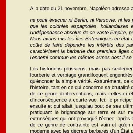
A la date du 21 novembre, Napoléon adressa a
ne point évacuer ni Berlin, ni Varsovie, ni le
que les colonies espagnoles, hollandaises 
l'indépendance absolue de ce vaste Empire, pr
Nous avons mis les îles Britanniques en état 
coûté de faire dépendre les intérêts des part
caractérisent la barbarie des premiers âges 
l'ennemi commun les mêmes armes dont il se s
Les historiens prussiens, mais pas seulemen
fourberie et verbiage grandiloquent engendrés
qu'énoncer la simple vérité. Assurément, ce d
l'histoire, tant en ce qui concerne sa brutalité
de ce genre d'interventions, mais celles-ci é
d'inconséquence à courte vue. Ici, le principe
ensuite et qui allait jusqu'au bout de ses ul
pratiquant le brigandage sur terre et sur m
extrinsèques qui ont provoqué l'échec, après 
de ce genre de contrainte est vain et qu'en
moderne avec les décrets barbares d'un État pat