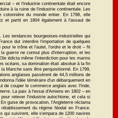
al – et l'industrie continentale était encore
uire à la ruine de l'industrie continentale. Les
ie cotonnière du monde entier. En 1798, elle
z et partit en 1804 également à l'assaut de
. Les tendances bourgeoises-industrielles qui
rance dut interdire l'importation de quelques
r le trône et l'autel, l'ordre et le droit – fit
a guerre ne connut plus d'interruption, et les
lle édicta même l'interdiction pour les marins
s océans, sa domination était absolue à la fin
er la Manche sans être perquisitionné. En 1799,
ations anglaises passèrent de 44,5 millions de
andonna l'idée téméraire d'un débarquement en
t de couper le commerce anglais avec l'Inde,
terre. La paix à l'essai d'Amiens en 1802 – en
our relever l'industrie autochtone, et cela si
. En guise de provocation, l'Angleterre réclama
e rétablissement du régime féodal en France.
 qui suivirent, elle s'empara de 1200 navires