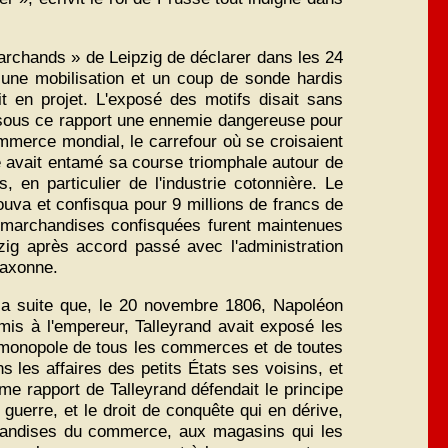
marchands » de Leipzig de déclarer dans les 24
 une mobilisation et un coup de sonde hardis
it en projet. L'exposé des motifs disait sans
et sous ce rapport une ennemie dangereuse pour
mmerce mondial, le carrefour où se croisaient
ise avait entamé sa course triomphale autour de
, en particulier de l'industrie cotonnière. Le
uva et confisqua pour 9 millions de francs de
s marchandises confisquées furent maintenues
zig après accord passé avec l'administration
saxonne.
 sa suite que, le 20 novembre 1806, Napoléon
mis à l'empereur, Talleyrand avait exposé les
le monopole de tous les commerces et de toutes
ns les affaires des petits États ses voisins, et
ème rapport de Talleyrand défendait le principe
 guerre, et le droit de conquête qui en dérive,
rchandises du commerce, aux magasins qui les