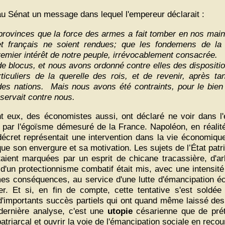
u Sénat un message dans lequel l'empereur déclarait :
s provinces que la force des armes a fait tomber en nos main
et français ne soient rendues; que les fondemens de la 
emier intérêt de notre peuple, irrévocablement consacrée.
de blocus, et nous avons ordonné contre elles des dispositi
iculiers de la querelle des rois, et de revenir, après tan
des nations. Mais nous avons été contraints, pour le bien
ervait contre nous.
t eux, des économistes aussi, ont déclaré ne voir dans l
 par l'égoïsme démesuré de la France. Napoléon, en réalité,
écret représentait une intervention dans la vie économique 
 que son envergure et sa motivation. Les sujets de l’État patr
taient marquées par un esprit de chicane tracassière, d'arb
 d'un protectionnisme combatif était mis, avec une intensité
times conséquences, au service d'une lutte d'émancipation é
er. Et si, en fin de compte, cette tentative s'est soldé
d'importants succès partiels qui ont quand même laissé des
 dernière analyse, c'est une
utopie
césarienne que de préte
riarcal et ouvrir la voie de l'émancipation sociale en recour