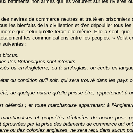
 aux bâtiments non armés qui les voiturent sur les rivières 
qué des navires de commerce neutres et traité en prisonniers
s les bienfaits de la civilisation et d'en dépouiller tous les a
merce que celui qu’elle ferait elle-même. Elle a senti que, po
e totalement les communications entre les peuples. » Voilà 
s suivantes :
e blocus.
s Iles Britanniques sont interdits.
sés ou en Angleterre, ou à un Anglais, ou écrits en langue
e état ou condition qu'il soit, qui sera trouvé dans les pay
été, de quelque nature qu'elle puisse être, appartenant à u
défendu ; et toute marchandise appartenant à l'Angleter
s marchandises et propriétés déclarées de bonne prise p
t éprouvées par la prise des bâtiments de commerce qui ont 
erre ou des colonies anglaises, ne sera reçu dans aucun por