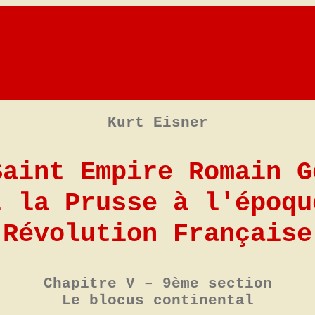
Kurt Eisner
Saint Empire Romain G
t la Prusse à l'époqu
Révolution Française
Chapitre V – 9ème section
Le blocus continental