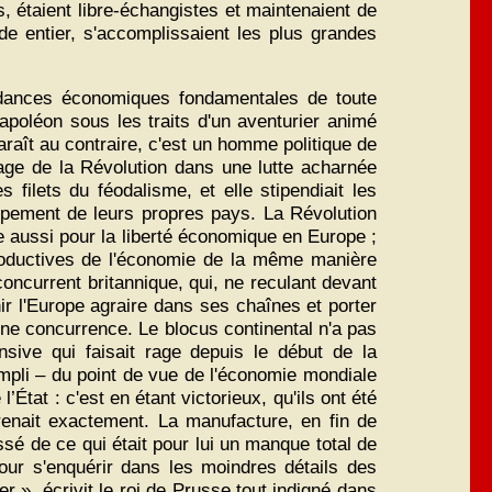
, étaient libre-échangistes et maintenaient de
e entier, s'accomplissaient les plus grandes
tendances économiques fondamentales de toute
poléon sous les traits d'un aventurier animé
araît au contraire, c'est un homme politique de
ritage de la Révolution dans une lutte acharnée
 filets du féodalisme, et elle stipendiait les
ppement de leurs propres pays. La Révolution
ée aussi pour la liberté économique en Europe ;
 productives de l'économie de la même manière
 concurrent britannique, qui, ne reculant devant
nir l'Europe agraire dans ses chaînes et porter
e concurrence. Le blocus continental n'a pas
sive qui faisait rage depuis le début de la
ompli – du point de vue de l'économie mondiale
État : c'est en étant victorieux, qu'ils ont été
renait exactement. La manufacture, en fin de
ssé de ce qui était pour lui un manque total de
pour s'enquérir dans les moindres détails des
r », écrivit le roi de Prusse tout indigné dans