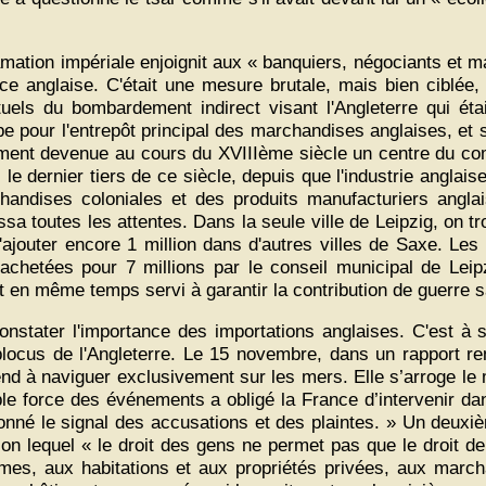
amation impériale enjoignit aux « banquiers, négociants et 
e anglaise. C'était une mesure brutale, mais bien ciblée,
tuels du bombardement indirect visant l'Angleterre qui éta
rope pour l'entrepôt principal des marchandises anglaises, 
ivement devenue au cours du XVIIIème siècle un centre du co
 le dernier tiers de ce siècle, depuis que l'industrie angla
chandises coloniales et des produits manufacturiers anglais
toutes les attentes. Dans la seule ville de Leipzig, on tro
'ajouter encore 1 million dans d'autres villes de Saxe. Le
achetées pour 7 millions par le conseil municipal de Leip
t en même temps servi à garantir la contribution de guerre 
onstater l'importance des importations anglaises. C'est à
 blocus de l'Angleterre. Le 15 novembre, dans un rapport re
 tend à naviguer exclusivement sur les mers. Elle s’arroge 
stible force des événements a obligé la France d’intervenir da
 donné le signal des accusations et des plaintes. » Un deuxi
selon lequel « le droit des gens ne permet pas que le droit de
armes, aux habitations et aux propriétés privées, aux ma