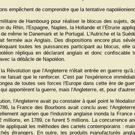
ons empêchent de comprendre que la tentative napoléonienne av
militaire de Hambourg pour réaliser le blocus des sujets, 
n du Rhin, l'Espagne, Naples, la Hollande et l’Étrurie appl
t, de même le Danemark et le Portugal. L'Autriche et la Suèd
était fermée aux Anglais. Des dispositions encore plus sévè
loquant toutes les puissances participant au blocus, elle o
oléon répliqua en déclarant anglais et donc confiscable to
n avec la débâcle de Napoléon.
a Révolution que l'Angleterre n'était entrée en guerre qu'à
ne faisait que le renforcer. C'est par l'expérience immédiat
plongea de toutes ses forces l'Europe dans cette ère de guer
qui apportèrent la guerre, mais l'Angleterre, et, pour d'autre
on, l'Angleterre avait pu constater à quel point le féodalis
786, la France des Bourbons avait conclu avec l'Angleterre 
llement agrarien que l'industrie anglaise inonda la France e
millions, en 1789, ce furent 5 millions. La concurrence angl
elle appliquait les méthodes des cartels contemporains : mai
chés étrangers. En outre, les produits manufacturés angla