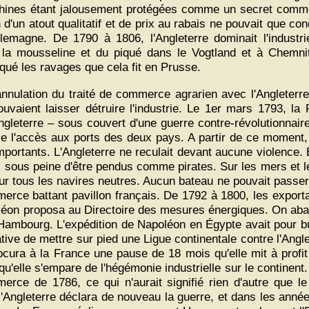
hines étant jalousement protégées comme un secret commerci
d'un atout qualitatif et de prix au rabais ne pouvait que cond
llemagne. De 1790 à 1806, l'Angleterre dominait l'industr
la mousseline et du piqué dans le Vogtland et à Chemnit
qué les ravages que cela fit en Prusse.
nnulation du traité de commerce agrarien avec l'Angleterre
vaient laisser détruire l'industrie. Le 1er mars 1793, la F
leterre – sous couvert d'une guerre contre-révolutionnaire pou
e l'accès aux ports des deux pays. A partir de ce moment, l
ortants. L'Angleterre ne reculait devant aucune violence. E
 sous peine d'être pendus comme pirates. Sur les mers et le
e sur tous les navires neutres. Aucun bateau ne pouvait pass
merce battant pavillon français. De 1792 à 1800, les export
poléon proposa au Directoire des mesures énergiques. On ab
ambourg. L'expédition de Napoléon en Égypte avait pour bu
ve de mettre sur pied une Ligue continentale contre l'Angle
cura à la France une pause de 18 mois qu'elle mit à profit p
qu'elle s'empare de l'hégémonie industrielle sur le continent
erce de 1786, ce qui n'aurait signifié rien d'autre que l
Angleterre déclara de nouveau la guerre, et dans les années