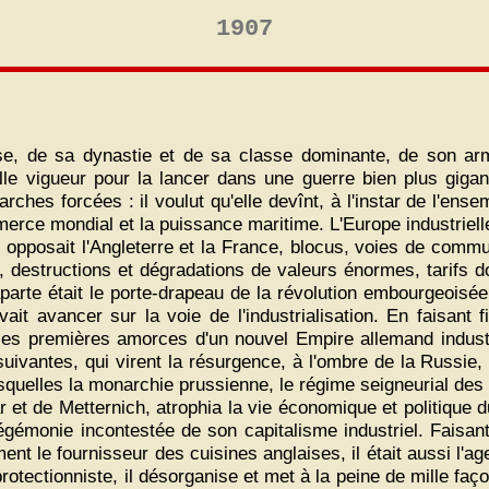
1907
se, de sa dynastie et de sa classe dominante, de son arm
elle vigueur pour la lancer dans une guerre bien plus gigan
hes forcées : il voulut qu'elle devînt, à l'instar de l'ense
merce mondial et la puissance maritime. L'Europe industriell
 opposait l'Angleterre et la France, blocus, voies de comm
 destructions et dégradations de valeurs énormes, tarifs d
aparte était le porte-drapeau de la révolution embourgeoisée
vait avancer sur la voie de l'industrialisation. En faisant 
ce les premières amorces d'un nouvel Empire allemand indust
uivantes, qui virent la résurgence, à l'ombre de la Russie,
elles la monarchie prussienne, le régime seigneurial des ter
r et de Metternich, atrophia la vie économique et politique 
hégémonie incontestée de son capitalisme industriel. Faisa
nt le fournisseur des cuisines anglaises, il était aussi l'age
otectionniste, il désorganise et met à la peine de mille faç