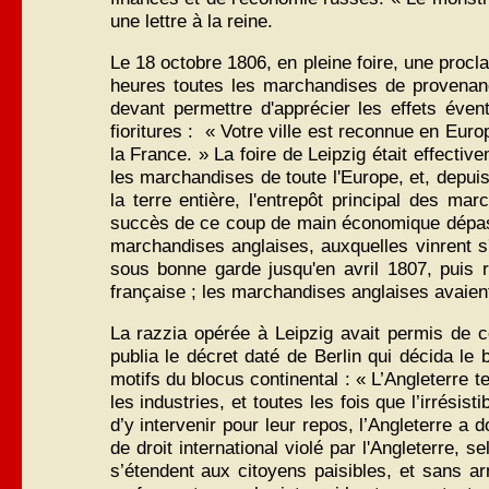
une lettre à la reine.
Le 18 octobre 1806, en pleine foire, une procl
heures toutes les marchandises de provenanc
devant permettre d'apprécier les effets éven
fioritures : « Votre ville est reconnue en Eu
la France. » La foire de Leipzig était effect
les marchandises de toute l'Europe, et, depuis
la terre entière, l'entrepôt principal des mar
succès de ce coup de main économique dépassa 
marchandises anglaises, auxquelles vinrent s
sous bonne garde jusqu'en avril 1807, puis r
française ; les marchandises anglaises avaien
La razzia opérée à Leipzig avait permis de c
publia le décret daté de Berlin qui décida le
motifs du blocus continental : « L’Angleterre
les industries, et toutes les fois que l’irrési
d’y intervenir pour leur repos, l’Angleterre a
de droit international violé par l'Angleterre, 
s’étendent aux citoyens paisibles, et sans 