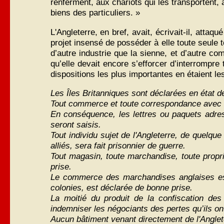
renferment, aux chariots qui les transportent,
biens des particuliers. »
L'Angleterre, en bref, avait, écrivait-il, atta
projet insensé de posséder à elle toute seule tou
d’autre industrie que la sienne, et d’autre com
qu’elle devait encore s’efforcer d’interrompr
dispositions les plus importantes en étaient le
Les Îles Britanniques sont déclarées en état d
Tout commerce et toute correspondance avec le
En conséquence, les lettres ou paquets adres
seront saisis.
Tout individu sujet de l'Angleterre, de quelqu
alliés, sera fait prisonnier de guerre.
Tout magasin, toute marchandise, toute propri
prise.
Le commerce des marchandises anglaises est 
colonies, est déclarée de bonne prise.
La moitié du produit de la confiscation de
indemniser les négociants des pertes qu’ils on
Aucun bâtiment venant directement de l'Anglet