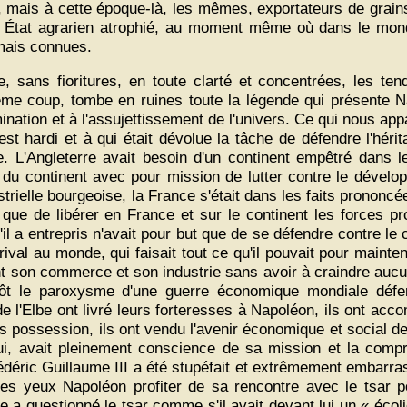
, mais à cette époque-là, les mêmes, exportateurs de grains
un État agrarien atrophié, au moment même où dans le mond
amais connues.
re, sans fioritures, en toute clarté et concentrées, les 
ême coup, tombe en ruines toute la légende qui présente Na
nation et à l'assujettissement de l'univers. Ce qui nous app
l est hardi et à qui était dévolue la tâche de défendre l'hé
. L'Angleterre avait besoin d'un continent empêtré dans les
du continent avec pour mission de lutter contre le dévelo
strielle bourgeoise, la France s'était dans les faits prononc
re que de libérer en France et sur le continent les forces
u'il a entrepris n'avait pour but que de se défendre contre le
ival au monde, qui faisait tout ce qu'il pouvait pour mainte
 son commerce et son industrie sans avoir à craindre aucun
tôt le paroxysme d'une guerre économique mondiale défen
e l'Elbe ont livré leurs forteresses à Napoléon, ils ont acc
 possession, ils ont vendu l'avenir économique et social de l’
lui, avait pleinement conscience de sa mission et la comp
 Frédéric Guillaume III a été stupéfait et extrêmement embarra
opres yeux Napoléon profiter de sa rencontre avec le tsar 
a questionné le tsar comme s'il avait devant lui un « écolie