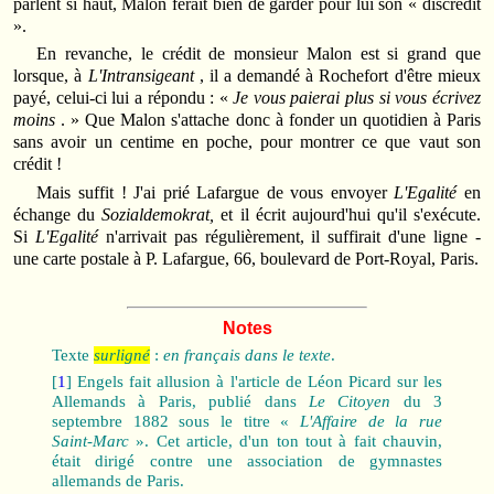
parlent si haut, Malon ferait bien de garder pour lui son « discrédit
».
En revanche, le crédit de monsieur Malon est si grand que
lorsque, à
L'Intransigeant
, il a demandé à Rochefort d'être mieux
payé, celui-ci lui a répondu : «
Je vous paierai plus si vous écrivez
moins
. » Que Malon s'attache donc à fonder un quotidien à Paris
sans avoir un centime en poche, pour montrer ce que vaut son
crédit !
Mais suffit ! J'ai prié Lafargue de vous envoyer
L'Egalité
en
échange du
Sozialdemokrat,
et il écrit aujourd'hui qu'il s'exécute.
Si
L'Egalité
n'arrivait pas régulièrement, il suffirait d'une ligne ‑
une carte postale à P. Lafargue, 66, boulevard de Port‑Royal, Paris.
Notes
Texte
surligné
:
en français dans le texte
.
[
1
] Engels fait allusion à l'article de Léon Picard sur les
Allemands à Paris, publié dans
Le Citoyen
du 3
septembre 1882 sous le titre «
L'Affaire de la rue
Saint‑Marc
». Cet article, d'un ton tout à fait chauvin,
était dirigé contre une association de gymnastes
allemands de Paris.