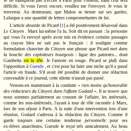
Je ne manquerai pas d'écrire à Paris pour l'obtenir, mais cela sera
difficile. Si vous l'avez encore, veuillez me l'envoyer. Je vous le
renverrai. Au demeurant, que Malon se tienne sur ses gardes,
Lafargue a une quantité de lettres compromettantes de lui.
L'article absurde de Picard [
1
] a été positivement désavoué dans
Le Citoyen
. Marx lui-même l'a lu. Soit dit en passant : la personne
qui vous l'a envoyé après avoir mis en évidence certains passages
au crayon bleu ne sait pas le français : il souligne comme
formulation chauvine
du Citoyen
une phrase que Picard
met dans
la bouche des exploiteurs bourgeois
: ligue des patriotes... dont
Gambetta
est la tête
. Je l'annote en rouge. Picard se plaît dans
l'opposition à
Guesde
, et c'est pour lui faire une niche qu'il a passé
l'article en fraude. S'il avait été possible de donner une rédaction
convenable à ce journal, cette idiotie n'aurait pas passé.
Venons‑en maintenant à la conduite «
rien moins qu'honorable
des rédacteurs du Citoyen dans l'affaire Godard
». Il se trouve que
nous sommes parfaitement au courant de l'affaire, les intéressés,
comme les non‑intéressés, l'ayant à tour de rôle racontée à Marx,
lors de son séjour à Paris. A la suite d'une intervention lors d'une
réunion, Godard s'adressa à la rédaction du
Citoyen.
Comme il
garde toujours une certaine tendresse
personnelle
pour ses
ex‑frères anarchistes, Guesde le reçut très amicalement. Au beau