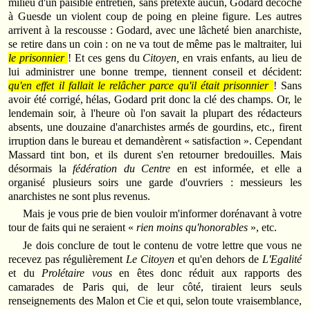
milieu d'un paisible entretien, sans prétexte aucun, Godard décoche
à Guesde un violent coup de poing en pleine figure. Les autres
arrivent à la rescousse : Godard, avec une lâcheté bien anarchiste,
se retire dans un coin : on ne va tout de même pas le maltraiter, lui
le prisonnier
! Et ces gens du
Citoyen,
en vrais enfants, au lieu de
lui administrer une bonne trempe, tiennent conseil et décident:
qu'en effet il fallait le relâcher parce qu'il était prisonnier
! Sans
avoir été corrigé, hélas, Godard prit donc la clé des champs. Or, le
lendemain soir, à l'heure où l'on savait la plupart des rédacteurs
absents, une douzaine d'anarchistes armés de gourdins, etc., firent
irruption dans le bureau et demandèrent « satisfaction ». Cependant
Massard tint bon, et ils durent s'en retourner bredouilles. Mais
désormais la
fédération du Centre
en est informée, et elle a
organisé plusieurs soirs une garde d'ouvriers : messieurs les
anarchistes ne sont plus revenus.
Mais je vous prie de bien vouloir m'informer dorénavant à votre
tour de faits qui ne seraient «
rien moins qu'honorables
», etc.
Je dois conclure de tout le contenu de votre lettre que vous ne
recevez pas régulièrement
Le Citoyen
et qu'en dehors de
L'Egalité
et du
Prolétaire vous
en êtes donc réduit aux rapports des
camarades de Paris qui, de leur côté, tiraient leurs seuls
renseignements des Malon et Cie et qui, selon toute vraisemblance,