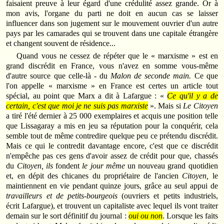
faisaient preuve à leur égard d'une crédulité assez grande. Or à
mon avis, l'organe du parti ne doit en aucun cas se laisser
influencer dans son jugement sur le mouvement ouvrier d'un autre
pays par les camarades qui se trouvent dans une capitale étrangère
et changent souvent de résidence...
Quand vous ne cessez de répéter que le « marxisme » est en
grand discrédit en France, vous n'avez en somme vous‑même
d'autre source que celle‑là ‑ du
Malon de seconde main.
Ce que
l'on appelle « marxisme » en France est certes un article tout
spécial, au point que Marx a dit à Lafargue : «
Ce qu'il y a de
certain, c'est que moi je ne suis pas marxiste
». Mais si
Le Citoyen
a tiré l'été dernier à 25 000 exemplaires et acquis une position telle
que Lissagaray a mis en jeu sa réputation pour la conquérir, cela
semble tout de même contredire quelque peu ce prétendu discrédit.
Mais ce qui le contredit davantage encore, c'est que ce discrédit
n'empêche pas ces gens d'avoir assez de crédit pour que, chassés
du
Citoyen, ils
fondent
le jour même
un nouveau grand quotidien
et, en dépit des chicanes du propriétaire de l'ancien
Citoyen,
le
maintiennent en vie pendant quinze jours, grâce au seul appui de
travailleurs et de petits‑bourgeois
(ouvriers et petits industriels,
écrit Lafargue), et trouvent un capitaliste avec lequel ils vont traiter
demain sur le sort définitif du journal :
oui ou non
. Lorsque les faits