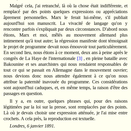
Malgré cela, j'ai retranché, là où la chose était indifférente, et
remplacé par des points quelques expressions ou appréciations
âprement personnelles. Marx le ferait lui-même, s'il publiait
aujourd'hui son manuscrit. La vivacité de langage qu'on y
rencontre parfois s'expliquait par deux circonstances. D'abord nous
étions, Marx et moi, mêlés au mouvement allemand plus
intimement qu'à tout autre; la régression manifeste dont témoignait
le projet de programme devait nous émouvoir tout particulièrement.
En second lieu, nous étions à ce moment, deux ans à peine après le
congrès de La Haye de l'internationale
[3]
, en pleine bataille avec
Bakounine et ses anarchistes qui nous rendaient responsables de
tout ce qui se passait en Allemagne dans le mouvement ouvrier;
nous devions donc nous attendre également à ce qu'on nous
attribue la paternité inavouée du programme. Ces considérations
sont aujourd'hui caduques, et, en même temps, la raison d'être des
passages en question.
Il y a, en outre, quelques phrases qui, pour des raisons
légitimées par la loi sur la presse, sont remplacées par des points.
Là où je devais choisir une expression atténuée, je l'ai mise entre
crochets. A cela près, la reproduction est textuelle.
Londres, 6 janvier 1891.