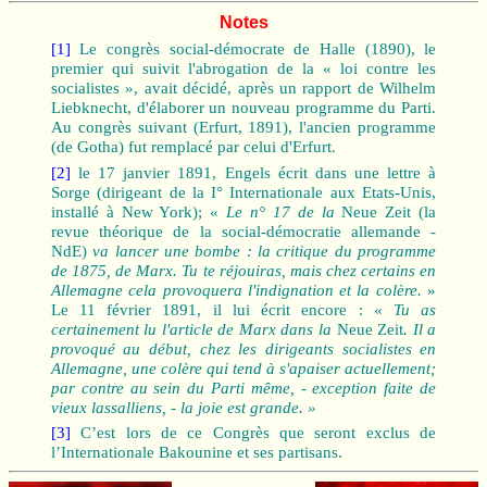
Notes
[1]
Le congrès social-démocrate de Halle (1890), le
premier qui suivit l'abrogation de la « loi contre les
socialistes », avait décidé, après un rapport de Wilhelm
Liebknecht, d'élaborer un nouveau programme du Parti.
Au congrès suivant (Erfurt, 1891), l'ancien programme
(de Gotha) fut remplacé par celui d'Erfurt.
[2]
le 17 janvier 1891, Engels écrit dans une lettre à
Sorge (dirigeant de la I° Internationale aux Etats-Unis,
installé à New York); «
Le n° 17 de la
Neue Zeit (la
revue théorique de la social-démocratie allemande -
NdE)
va lancer une bombe : la critique du programme
de 1875, de Marx. Tu te réjouiras, mais chez certains en
Allemagne cela provoquera l'indignation et la colère.
»
Le 11 février 1891, il lui écrit encore : «
Tu as
certainement lu l'article de Marx dans la
Neue Zeit
. Il a
provoqué au début, chez les dirigeants socialistes en
Allemagne, une colère qui tend à s'apaiser actuellement;
par contre au sein du Parti même, - exception faite de
vieux lassalliens, - la joie est grande. »
[3]
C’est lors de ce Congrès que seront exclus de
l’Internationale Bakounine et ses partisans.