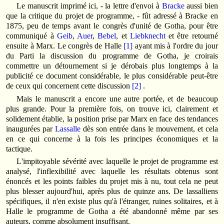
Le manuscrit imprimé ici, - la lettre d'envoi à
Bracke
aussi bien
que la critique du projet de programme, - fût adressé à Bracke en
1875, peu de temps avant le congrès d'unité de Gotha, pour être
communiqué à
Geib
,
Auer
,
Bebel
, et
Liebknecht
et être retourné
ensuite à Marx. Le congrès de Halle
[1]
ayant mis à l'ordre du jour
du Parti la discussion du programme de Gotha, je croirais
commettre un détournement si je dérobais plus longtemps à la
publicité ce document considérable, le plus considérable peut-être
de ceux qui concernent cette discussion
[2]
.
Mais le manuscrit a encore une autre portée, et de beaucoup
plus grande. Pour la première fois, on trouve ici, clairement et
solidement établie, la position prise par Marx en face des tendances
inaugurées par
Lassalle
dès son entrée dans le mouvement, et cela
en ce qui concerne à la fois les principes économiques et la
tactique.
L'impitoyable sévérité avec laquelle le projet de programme est
analysé, l'inflexibilité avec laquelle les résultats obtenus sont
énoncés et les points faibles du projet mis à nu, tout cela ne peut
plus blesser aujourd'hui, après plus de quinze ans. De lassalliens
spécifiques, il n'en existe plus qu'à l'étranger, ruines solitaires, et à
Halle le programme de Gotha a été abandonné même par ses
auteurs, comme absolument insuffisant.